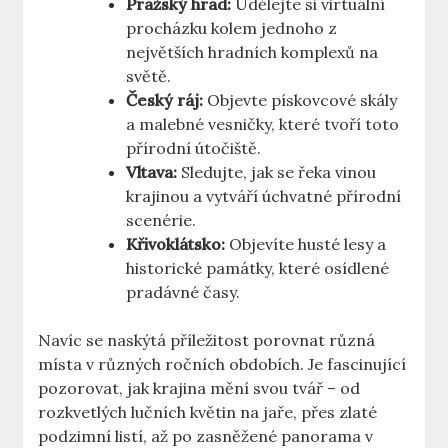
Pražský hrad:
Udělejte si virtuální
procházku kolem jednoho z
největších hradních komplexů na
světě.
Český ⁤ráj:
Objevte pískovcové skály‌
a malebné vesničky, které tvoří toto⁣
přírodní útočiště.
Vltava:
Sledujte, jak se řeka ⁤vinou
krajinou a vytváří úchvatné přírodní
scenérie.
Křivoklátsko:
Objevíte husté lesy a
historické památky,‍ které osídlené
pradávné časy.
Navíc se ​naskýtá příležitost ⁢porovnat různá
místa v‌ různých ročních​ obdobích. ‍Je ‍fascinující
pozorovat, jak ⁤krajina mění ‌svou ⁤tvář – od ​
rozkvetlých ​lučních květin ⁣na jaře, přes zlaté
podzimní​ listí, až ‍po zasněžené panorama v