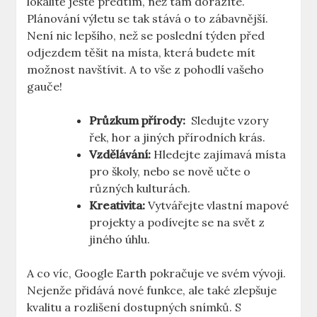
lokalitě ještě předtím, než tam ‌dorazíte.
Plánování ⁢výletu se tak⁤ stává ⁢o⁢ to zábavnější.
Není‍ nic lepšího,⁢ než⁤ se poslední týden⁣ před
odjezdem těšit ⁢na ⁤místa, která ‍budete ‍mít
možnost navštívit. ⁣A to⁤ vše z pohodlí vašeho
gauče!
Průzkum ⁣přírody:
​ Sledujte vzory
řek, hor a jiných přírodních krás.
Vzdělávání:
Hledejte zajímavá ‍místa
pro školy, nebo se nově​ učte o
různých kulturách.
Kreativita:
Vytvářejte vlastní mapové
projekty a podívejte se na svět z
jiného úhlu.
A co víc, Google Earth ⁤pokračuje‍ ve svém vývoji.
Nejenže přidává nové​ funkce,​ ale také zlepšuje
kvalitu a rozlišení dostupných‍ snímků. S