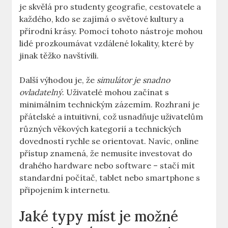
je skvělá pro studenty geografie,​ cestovatele a
⁣každého, kdo se zajímá o světové kultury ⁤a
přírodní krásy.‌ Pomocí tohoto nástroje mohou
⁢lidé prozkoumávat vzdálené lokality, které⁣ by‍
jinak⁣ těžko navštívili.
Další výhodou je, že
simulátor je snadno ​
ovladatelný
. Uživatelé ​mohou začínat⁤ s
minimálním technickým zázemím. Rozhraní je
⁤přátelské a ​intuitivní,‌ což usnadňuje uživatelům⁣
různých ‍věkových kategorií⁣ a technických
dovedností rychle se orientovat. Navíc, online‍
přístup ​znamená, že nemusíte investovat do
drahého‍ hardware ‍nebo software – stačí mít
⁢standardní počítač, tablet⁣ nebo smartphone‍ s
připojením k internetu.
Jaké typy míst je možné