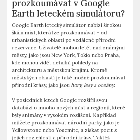
prozkoumávat ​v Google
Earth leteckém​ simulátoru?
Google Earth letecký ‌simulátor ​nabízí širokou
škálu míst, která‍ lze prozkoumávat – od
urbanistických oblastí⁣ po vzdálené přírodní‍
rezervace. Uživatelé mohou ⁤letět nad známými
městy,⁢ jako jsou New York, Tokio nebo Praha,
kde mohou vidět detailní pohledy na
architekturu a‍ městskou​ krajinu. Kromě
městských oblastí⁣ je také možné ⁤prozkoumávat
přírodní​ krásy, jako ⁤jsou
hory, lesy a oceány
.
V posledních⁣ letech⁢ Google rozšířil svou
databázi o mnoho nových⁢ míst​ a ​regionů, které
byly‌ snímány v vysokém rozlišení. Například
můžete ​prozkoumávat národní parky, jako je
Yellowstone nebo Yosemite, a ⁢získat​ pocit z
jejich rozlehlosti a přírodní krásy. Taktéž⁢