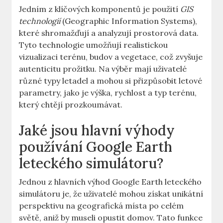
Jedním z klíčových komponentů je použití
GIS
technologií
(Geographic Information‌ Systems),
které shromažďují ‌a analyzují‌ prostorová data.
Tyto technologie umožňují realistickou ​
vizualizaci terénu, budov a vegetace, ⁣což zvyšuje⁤
autenticitu ‍prožitku. Na výběr mají uživatelé
⁣různé typy letadel a mohou si přizpůsobit letové
⁢parametry, jako ​je výška, rychlost a typ ⁤terénu,
který ⁣chtějí prozkoumávat.
Jaké jsou ‍hlavní výhody
používání‍ Google Earth⁤
leteckého simulátoru?
Jednou z hlavních výhod Google⁤ Earth leteckého
simulátoru je, ⁢že uživatelé mohou získat unikátní⁢
perspektivu na geografická místa po celém
světě, aniž by museli opustit ‌domov. Tato funkce‌