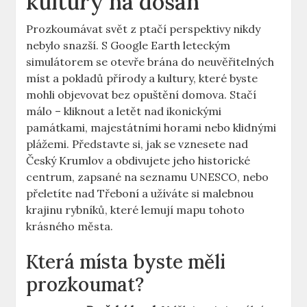
kultury⁢ na ⁣dosah
Prozkoumávat svět z ptačí perspektivy nikdy
nebylo snazší. S ⁤Google Earth⁤ leteckým​
simulátorem ‌se​ otevře‌ brána do neuvěřitelných
míst a⁣ pokladů ⁤přírody ⁣a kultury, které byste
mohli objevovat bez opuštění domova. Stačí ​
málo – kliknout‌ a ⁢letět nad ikonickými
památkami, ⁤majestátními horami nebo ⁢klidnými
plážemi. Představte si, ‍jak ‌se⁣ vznesete​ nad⁤
Český Krumlov​ a obdivujete jeho historické
‍centrum, zapsané ‌na seznamu UNESCO, ⁤nebo
přeletíte nad⁣ Třeboní⁢ a ⁤užíváte si‌ malebnou
krajinu⁢ rybníků, které lemují mapu tohoto
krásného města.
Která⁤ místa‍ byste měli‍
prozkoumat?