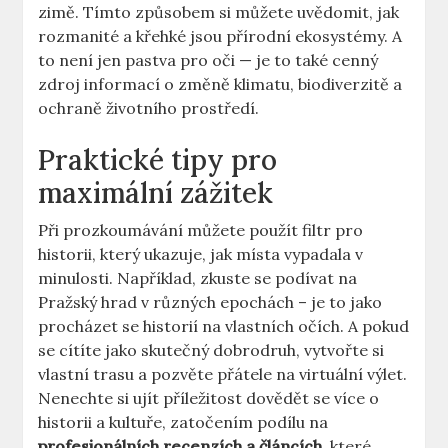
zimě. Tímto způsobem ‌si můžete ⁣uvědomit, jak
rozmanité a křehké jsou přírodní ekosystémy. A
to není jen pastva ‌pro oči — ​je ⁢to také cenný​
zdroj informací o změně klimatu, biodiverzitě a
ochraně životního prostředí.
Praktické ⁢tipy pro
maximální zážitek
Při prozkoumávání můžete použít filtr‍ pro
historii, který ukazuje, jak místa⁢ vypadala v ​
minulosti. Například,⁢ zkuste ‍se podívat ⁤na
Pražský hrad v různých epochách‍ – je to jako
procházet se ⁣historií na vlastních očích. A pokud
se cítíte jako skutečný dobrodruh, vytvořte si‍
vlastní trasu a ‍pozvěte přátele na ⁤virtuální výlet.
Nenechte si ujít příležitost dovědět se více o
historii ⁣a kultuře,⁢ zatočením podílu na⁣
profesionálních recenzích a​ článcích
, ⁣které⁤