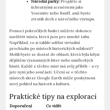
Národní parky:
Projděte si
úchvatnými ⁤scenériemi jako
Yosemite ⁣nebo ‍Banff, aniž ​byste
ztratili dech z náročného výstupu.
Pomocí​ pokročilých funkcí můžete dokonce ​
navštívit místa, která jsou pro⁢ mnohé tabu.
Například, co si takhle udělat‌ virtuální
procházku po místech historických ‌událostí?⁣
Mohli byste ‌se ⁤dostat do oblasti, ⁤která byla‌ kdysi
dějištěm ⁣významných⁣ bitev nebo uměleckých‌
hnutí. Každé z těchto míst má ​svůj‍ příběh ​– a vy
jste nyní jeho‍ součástí. ‍Učení⁤ se o ⁢těchto ​
místech skrze Google⁢ Earth ‍může poskytnout
⁣nový‌ pohled⁤ na historii ​a kulturu.
Praktické tipy na exploraci
Doporučení
Co vidět