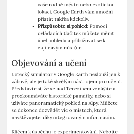
vaše⁢ rodné město nebo exotickou
lokaci, Google Earth vám umožní
přistát takřka kdekoliv.
Přizpůsobte si pohled
: Pomocí⁤
ovládacích tlačítek můžete ​měnit ​
úhel pohledu ⁤a ⁢přibližovat se k
zajímavým​ místům.
Objevování a učení
Letecký⁢ simulátor v Google Earth neslouží jen⁣ k⁣
zábavě, ale ​je také skvělým nástrojem pro učení.
Představte si, že se nad⁤ Terezínem vznášíte a
prozkoumáváte historické památky, nebo si
⁢užíváte panoramatický pohled na ‌Alpy.‍ Můžete
se dokonce dozvědět ‌víc o místech, ⁣která
navštěvujete, ⁣díky‍ integrovaným informacím.
Klíčem k‍ úspěchu⁢ je‌ experimentování. ‌Nebojte