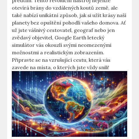
předtím. Tento⁣ revoluční nástroj nejenže
otevírá ⁣brány do vzdálených​ koutů ‌země, ale
také ⁢nabízí unikátní způsob, jak‍ si užít krásy naší
planety bez opuštění ⁣pohodlí vašeho domova.⁣ Ať
⁢už jste ⁤vášnivý cestovatel, geograf‌ nebo jen
zvědavý objevitel, ⁢Google Earth letecký
simulátor vás okouzlí svými neomezenými‌
možnostmi ⁣a realistickým zobrazením.⁤
Připravte se na vzrušující ‍cestu, která vás
zavede⁢ na místa, o kterých jste vždy snili!