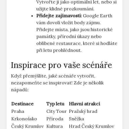
Vytvořte ji jako optimální let, ‌nebo si
užijte klidné prozkoumání.
Přidejte zajímavosti:
Google‌ Earth
vám‌ dovolí vložit body zájmu.
Přidejte místa, ‍jako jsou historické
památky, přírodní úkazy nebo
oblíbené restaurace, ‍které si hodláte
při ‌letu prohlédnout.
Inspirace pro ⁢vaše scénáře
Když​ přemýšlíte, jaké ⁤scénáře vytvořit,
nezapomeňte‌ se inspirovat! Zde je několik
nápadů:
Destinace
Typ‍ letu
Hlavní atrakcí
Praha
City Tour
Pražský hrad
Krkonošsko
Příroda
Sněžka
Český⁤ Krumlov
Kultura
Hrad ⁣Český Krumlov