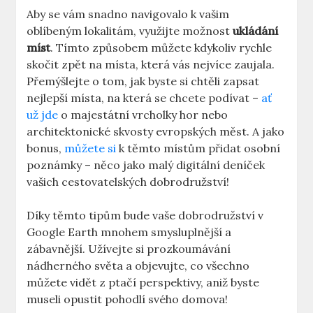
Aby se vám snadno navigovalo k vašim
oblíbeným lokalitám, využijte možnost​
ukládání
míst
. Tímto způsobem můžete kdykoliv rychle
skočit zpět na místa, která vás nejvíce zaujala.
Přemýšlejte o tom, ‍jak byste si chtěli zapsat‌
nejlepší⁤ místa, ​na ⁢která se chcete podívat ‌– ⁢
ať
už jde
⁤ o majestátní ​vrcholky hor nebo
architektonické skvosty evropských měst. A ‌jako
‌bonus,
můžete ⁤si
⁤ k ⁢těmto místům přidat osobní
poznámky – ⁢něco jako malý digitální ​deníček
vašich‍ cestovatelských dobrodružství!
Díky těmto ⁣tipům bude vaše dobrodružství v
Google Earth ⁣mnohem smysluplnější a
zábavnější. Užívejte si ⁢prozkoumávání⁣
nádherného⁣ světa a objevujte, ‍co všechno
můžete vidět z ptačí ​perspektivy, aniž byste
‌museli opustit ​pohodlí svého domova!