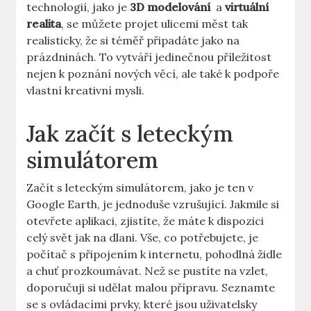
⁣technologií, jako je
3D modelování
⁣ a
virtuální
realita
, se ⁢můžete projet⁢ ulicemi měst ‌tak
realisticky, že⁣ si téměř připadáte jako na
⁣prázdninách. To ‌vytváří jedinečnou příležitost
nejen k poznání nových věcí, ale také k podpoře
vlastní kreativní mysli.
Jak ⁣začít ⁤s leteckým​
simulátorem
Začít s‌ leteckým ‌simulátorem, jako⁤ je⁣ ten v
Google Earth, ⁢je jednoduše vzrušující. ⁢Jakmile ​si
otevřete aplikaci, zjistíte, že máte k dispozici
celý svět jak na​ dlani. ‌Vše, co potřebujete,‍ je
⁢počítač s připojením k ‍internetu, pohodlná židle
a chuť​ prozkoumávat. ‌Než se pustíte na vzlet,
doporučuji si udělat malou přípravu. Seznamte
se s ⁢ovládacími prvky, které ⁤jsou uživatelsky