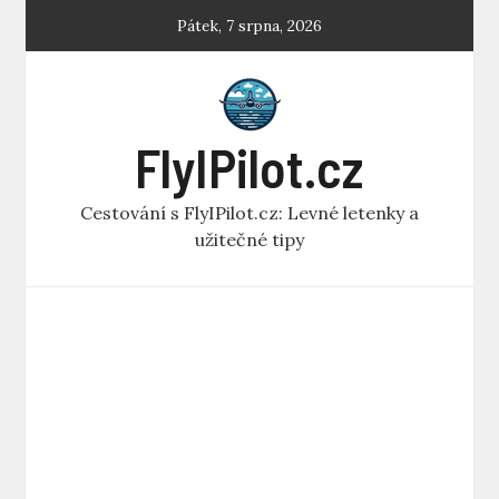
Skip
Pátek, 7 srpna, 2026
to
content
FlyIPilot.cz
Cestování s FlyIPilot.cz: Levné letenky a
užitečné tipy