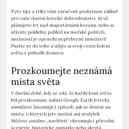
Tyto tipy a⁤ triky vám zaručeně ​poskytnou základ
pro⁤ vaše vlastní⁤ letecké ⁤dobrodružství. Ať ⁤už
plánujete let nad ‌majestátními⁤ horami, nebo si
užíváte poklidný pohled na mořské pobřeží,
⁢možností je opravdu ⁣nepřeberné množství!
‍Pusťte se do‍ toho a užijte si ‍svoji cestu kolem​
světa z pohodlí⁣ domova.
Prozkoumejte ​neznámá
místa světa
V dnešní ⁤době,⁢ kdy⁤ se ⁢zdá, že‍ každý kout světa
‍byl⁣ prozkoumán, nabízí ⁣Google‍ Earth letecký​
simulátor⁤ fascinující‌ způsob, jak se dostat na⁣
místa, o ⁢kterých jste možná ani neslyšeli.
Můžete snadno „navštívit“⁣ ohromující ‌přírodní
‍scenérie, historické památky nebo skrytá