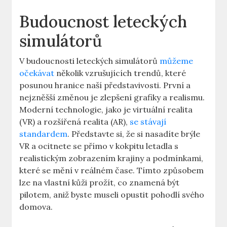
Budoucnost leteckých⁤
simulátorů
V budoucnosti leteckých simulátorů
můžeme
očekávat
několik vzrušujících trendů, které
posunou hranice naší představivosti. ⁤První a
nejzněšší změnou je zlepšení grafiky ⁢a realismu.
Moderní technologie, jako je virtuální‌ realita ​
(VR) a rozšířená realita⁢ (AR),
se stávají
standardem
. Představte si, ​že si nasadíte ⁤brýle
VR a ocitnete ‍se přímo v ⁣kokpitu letadla s
realistickým zobrazením ⁣krajiny a ⁤podmínkami,
které se mění ⁤v reálném čase. Tímto způsobem
lze na vlastní ⁢kůži⁣ prožít, co znamená být
pilotem, aniž byste museli opustit pohodlí ⁣svého
domova.