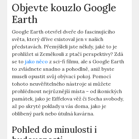
Objevte ​kouzlo Google⁣
Earth
Google Earth otevřel dveře do fascinujícího
světa, který dříve existoval jen v našich
představách. Přemýšleli jste někdy, jaké to je
prohlížet si​ Zeměkouli z ptačí perspektivy? ​Zdá
se to
jako něco
z sci-fi ⁤filmu, ale s Google ⁣Earth
to ⁢zvládnete snadno‍ a pohodlně, ⁣aniž ​byste
museli opustit⁣ svůj ⁤obývací pokoj. Pomocí
tohoto neuvěřitelného ‌nástroje si můžete
prohlédnout ‍nejrůznější ⁣místa – od ikonických
⁤památek, jako je Eiffelova věž či Socha svobody,
až‍ po skryté ⁤poklady u vás doma,⁣ jako je​
oblíbený⁤ park nebo útulná⁢ kavárna.
Pohled⁤ do minulosti i