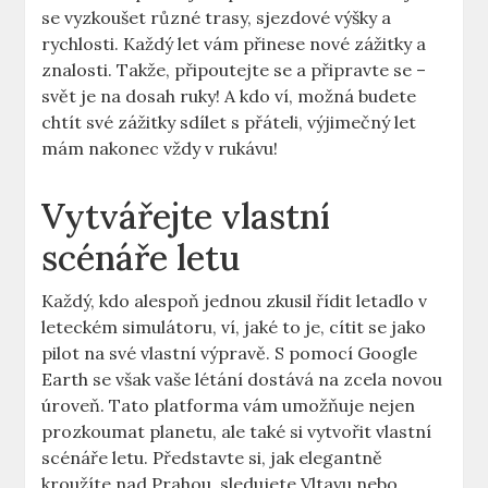
‌se vyzkoušet různé trasy, ⁤sjezdové výšky a
rychlosti.⁤ Každý let vám přinese nové⁣ zážitky a
znalosti. Takže, připoutejte se⁤ a připravte se ​–
svět‍ je na dosah ruky! A kdo ví, ​možná budete
⁤chtít ⁤své zážitky ​sdílet s ‌přáteli, výjimečný ⁤let
mám ‌nakonec vždy v rukávu!
Vytvářejte vlastní
scénáře ‌letu
Každý, ⁣kdo⁢ alespoň ‍jednou zkusil řídit letadlo v
leteckém⁤ simulátoru, ví, jaké to je, cítit se⁤ jako
pilot ‍na své vlastní výpravě. S pomocí Google
Earth se však vaše⁣ létání dostává na zcela ⁣novou
⁣úroveň. Tato platforma vám umožňuje nejen
prozkoumat planetu, ale také​ si vytvořit vlastní
scénáře ​letu. Představte si, jak elegantně
‌kroužíte nad⁣ Prahou, sledujete Vltavu nebo