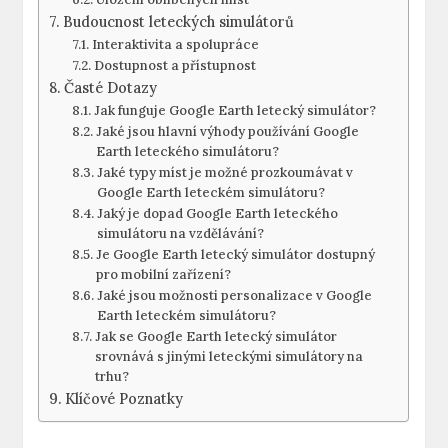
Budoucnost leteckých⁤ simulátorů
Interaktivita a ⁤spolupráce
Dostupnost a přístupnost
Časté Dotazy
Jak funguje Google Earth ‌letecký ​simulátor?
Jaké jsou ‍hlavní výhody používání‍ Google
Earth⁤ leteckého simulátoru?
Jaké typy míst je možné prozkoumávat ​v
Google Earth leteckém​ simulátoru?
Jaký je dopad Google Earth ⁢leteckého
simulátoru⁤ na ⁤vzdělávání?
Je​ Google‌ Earth ​letecký simulátor ⁤dostupný
pro mobilní zařízení?
Jaké ‌jsou možnosti personalizace v Google
‌Earth leteckém‌ simulátoru?
Jak se Google Earth letecký simulátor
⁣srovnává s jinými⁣ leteckými simulátory na
trhu?
Klíčové​ Poznatky