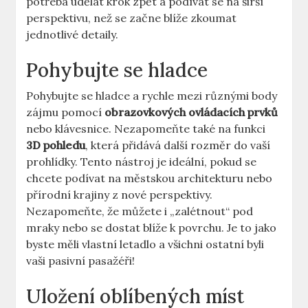
potřeba‌ udělat⁢ krok zpět a podívat se na širší
⁢perspektivu, než se začne blíže zkoumat
jednotlivé detaily.
Pohybujte se hladce
Pohybujte se hladce a rychle⁢ mezi různými body
zájmu pomocí​
obrazovkových⁢ ovládacích prvků
nebo klávesnice. Nezapomeňte‌ také na funkci
3D pohledu
, která přidává ‌další rozměr do vaší⁢
prohlídky. Tento nástroj‍ je⁤ ideální, pokud se
chcete podívat na městskou ‍architekturu nebo
⁤přírodní ‍krajiny z nové perspektivy.
Nezapomeňte, že můžete i „zalétnout“ ​pod
mraky ​nebo⁢ se dostat blíže k povrchu. Je to jako
byste měli vlastní​ letadlo a všichni ostatní byli‌
vaši pasivní ‌pasažéři!
Uložení oblíbených míst