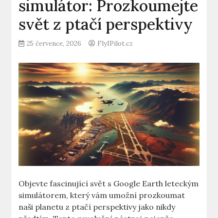
simulátor: Prozkoumejte
svět z ptačí perspektivy
25 července, 2026
FlyIPilot.cz
Objevte fascinující svět s Google Earth leteckým
simulátorem, který vám​ umožní prozkoumat⁢
naši planetu z ptačí perspektivy jako nikdy