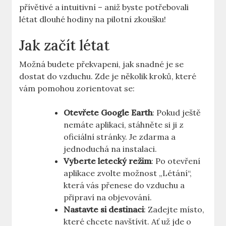
‌přívětivé a intuitivní – aniž byste potřebovali
létat dlouhé hodiny ‍na ⁤pilotní zkoušku!
Jak začít ​létat
Možná budete překvapeni, jak ⁣snadné je se ​
dostat do vzduchu. Zde je několik kroků, ‍které
vám ⁣pomohou zorientovat se:
Otevřete Google Earth
: Pokud ještě
nemáte aplikaci, stáhněte si ji​ z
⁤oficiální stránky. Je zdarma a⁤
jednoduchá na ⁢instalaci.
Vyberte letecký režim
: Po otevření
aplikace zvolte možnost⁤ „Létání“,
která⁤ vás přenese do‌ vzduchu a
připraví⁤ na objevování.
Nastavte si destinaci
: Zadejte místo,​
které chcete ​navštívit. Ať už jde o