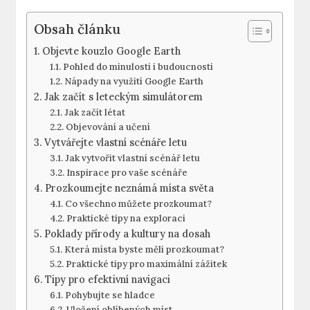
Obsah článku
Objevte ​kouzlo Google⁣ Earth
Pohled⁤ do minulosti i budoucnosti
Nápady na využití Google Earth
Jak ⁣začít ⁤s leteckým​ simulátorem
Jak začít ​létat
Objevování a učení
Vytvářejte vlastní scénáře ‌letu
Jak vytvořit vlastní‍ scénář ‍letu
Inspirace pro ⁢vaše scénáře
Prozkoumejte ​neznámá místa světa
Co všechno můžete⁢ prozkoumat?
Praktické tipy na exploraci
Poklady přírody a⁣ kultury⁢ na ⁣dosah
Která⁤ místa‍ byste měli‍ prozkoumat?
Praktické ⁢tipy pro maximální zážitek
Tipy pro⁢ efektivní navigaci
Pohybujte se hladce
Uložení oblíbených míst