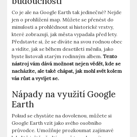
budoucnosti
Co je ale na Google Earth ⁢tak jedinečné? Nejde
jen‌ o prohlížení map. Můžete se přenést ⁢do
minulosti‍ a‍ prohlédnout si historické ⁤vrstvy,
které zobrazují, jak města vypadala ⁤před lety.
Představte si, že se díváte na svou rodnou obec⁣
a vidíte, ​jak se ​během desetiletí měnila, ⁢jako
⁢byste listovali⁢ starým rodinným albem.
Tento
nástroj vám dává ⁤možnost nejen vědět, kde se⁣
nacházíte,⁢ ale‌ také chápat, jak mohl⁤ svět kolem
vás růst a vyvíjet⁣ se.
Nápady na využití Google
Earth
Pokud se chystáte na⁢ dovolenou, můžete si
Google Earth⁢ vzít ⁢jako svého osobního​
průvodce. Umožňuje prozkoumat zajímavé