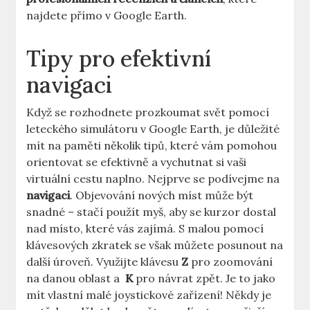
najdete přímo v ⁤Google Earth.
Tipy pro⁢ efektivní
navigaci
Když ​se rozhodnete prozkoumat ⁤svět pomocí
leteckého⁤ simulátoru v ​Google Earth, je důležité​
mít na paměti několik tipů, ‍které ⁤vám pomohou
orientovat se‌ efektivně ‍a vychutnat si vaši
‍virtuální cestu naplno. ​Nejprve ‍se ⁢podívejme na
navigaci
. Objevování ‍nových míst může ‍být
snadné –​ stačí použít myš, ‍aby se ‌kurzor dostal
nad místo, které vás ​zajímá.‍ S malou‌ pomocí
klávesových⁣ zkratek se však můžete posunout na⁣
další úroveň. Využijte klávesu
Z
pro​ zoomování
na ⁤danou oblast a ‌
K
pro návrat zpět.⁢ Je⁣ to jako
mít⁣ vlastní ​malé ‍joystickové zařízení! ‌Někdy je