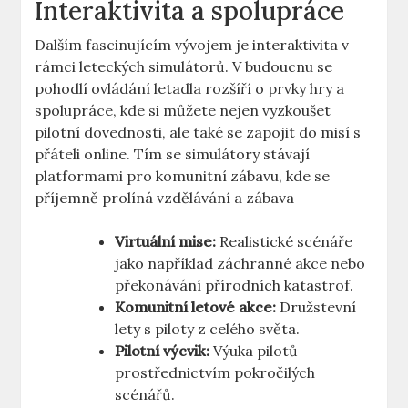
Interaktivita a ⁤spolupráce
Dalším fascinujícím ⁤vývojem je interaktivita v
rámci leteckých ‌simulátorů. V budoucnu se
pohodlí ovládání ‍letadla rozšíří o prvky hry a
spolupráce, kde si můžete nejen ⁣vyzkoušet
pilotní dovednosti, ale ‍také se zapojit do ‌misí s
přáteli online.⁢ Tím se simulátory stávají​
platformami pro ⁤komunitní zábavu, kde ⁣se
příjemně prolíná vzdělávání ​a zábava
Virtuální⁤ mise:
Realistické scénáře
jako ‌například záchranné akce nebo
překonávání⁤ přírodních katastrof.
Komunitní letové akce:
Družstevní⁣
lety s piloty⁢ z celého světa.
Pilotní výcvik:
Výuka pilotů
prostřednictvím pokročilých
scénářů.