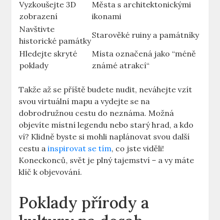
Vyzkoušejte ⁣3D
Města ⁢s​ architektonickými
zobrazení
ikonami
Navštivte
Starověké ruiny a⁤ památníky
historické památky
Hledejte skryté⁤
Místa‍ označená jako ⁣“méně
poklady
známé atrakcí“
Takže⁤ až se‍ příště budete ​nudit, neváhejte vzít
svou virtuální ⁣mapu a vydejte⁢ se na
dobrodružnou cestu​ do neznáma. Možná
objevíte ‍místní legendu nebo ‍starý hrad, a kdo
ví?⁤ Klidně⁣ byste si mohli naplánovat svou další
cestu ‍a‍
inspirovat se tím
, co jste‍ viděli!
Koneckonců, svět je plný tajemství – ‍a vy‍ máte⁢
klíč ‌k objevování.
Poklady přírody a⁣