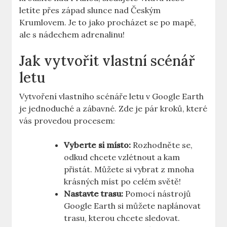
letíte přes ⁣západ slunce nad‍ Českým
Krumlovem. Je to⁣ jako procházet se po mapě,
ale⁢ s nádechem adrenalinu!
Jak vytvořit vlastní‍ scénář
‍letu
Vytvoření vlastního scénáře​ letu⁢ v Google Earth
je jednoduché a zábavné.⁤ Zde ⁣je pár kroků, které
vás provedou ​procesem:
Vyberte⁤ si místo:
Rozhodněte se,
odkud chcete vzlétnout a kam
přistát. Můžete si vybrat z mnoha
krásných⁤ míst po celém ​světě!
Nastavte trasu:
‍Pomocí nástrojů
‍Google Earth si můžete naplánovat
trasu, kterou chcete sledovat.‍