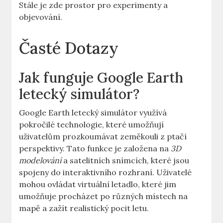
Stále je ⁢zde prostor pro experimenty a
objevování.
Časté Dotazy
Jak funguje Google Earth
‌letecký ​simulátor?
Google Earth letecký simulátor využívá
pokročilé technologie, které umožňují
uživatelům prozkoumávat ⁣zeměkouli z ptačí
⁣perspektivy. ‍Tato funkce je založena na⁢
3D‌
modelování
a satelitních snímcích, ‍které ‌jsou
⁣spojeny⁤ do interaktivního rozhraní. Uživatelé
mohou ovládat ⁢virtuální letadlo, které⁢ jim
⁣umožňuje⁢ procházet ⁢po různých místech na
mapě a zažít realistický ‌pocit letu.