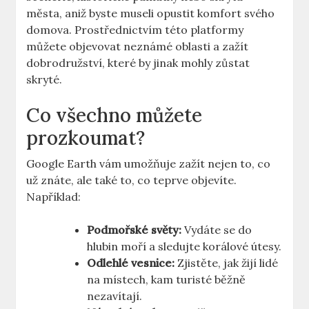
města, aniž byste museli ​opustit komfort​ svého
domova. Prostřednictvím této‌ platformy
můžete objevovat neznámé oblasti a zažít
dobrodružství, které‍ by jinak⁢ mohly zůstat
skryté.
Co všechno můžete⁢
prozkoumat?
Google Earth vám umožňuje zažít‍ nejen to,​ co
už znáte, ale také to,‌ co​ teprve objevíte.
Například:
Podmořské ‍světy:
Vydáte se do ​
hlubin moří a sledujte korálové ⁤útesy.
Odlehlé vesnice:
Zjistěte, jak žijí lidé
na místech, ⁤kam turisté běžně
nezavítají.