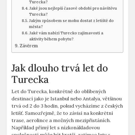
Turecka?
Jaké jsou nejlepší časové období pro návštěvu
Turecka?
Jakým způsobem se mohu dostat z letiště do
města?
Jaké vám nabízí Turecko zajímavosti a
aktivity během pobytu?
Závěrem
Jak dlouho trvá let do
Turecka
Let do Turecka, konkrétně do oblíbených
destinací jako je Istanbul nebo Antalya, většinou
trvá od 2 do 3 hodin, pokud vycházíme z českých
letišť. Samozřejmě, že to závisí na konkrétní
trase, aerolince a možných mezipřistáních.
Například přímý let s nízkonákladovou
společností může být kratší, zatímco lety s