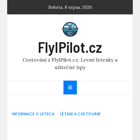
Skip
Sobota, 8 srpna, 2026
to
content
FlyIPilot.cz
Cestování s FlyIPilot.cz: Levné letenky a
užitečné tipy
INFORMACE O LETECH
LÉTÁNÍ A CESTOVÁNÍ