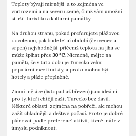
Teploty bývají mírnější, a to zejména ve
vnitrozemí a na severu země, čímž vám umožní
si užít turistiku a kulturní památky.
Na druhou stranu, pokud preferujete plážovou
dovolenou, pak bude letní období (červenec a
srpen) nejvhodnější, přičemž teplota na jihu se
může šplhat přes
30 °C
. Nicméně, mějte na
paměti, že v tuto dobu je Turecko velmi
populární mezi turisty, a proto mohou být
hotely a pláže přeplněné.
Zimní měsíce (listopad až březen) jsou ideální
pro ty, kteří chtějí zažít Turecko bez davů.
Některé oblasti, zejména na pobřeží, ale mohou
zažít chladnější a deštivé počasí. Proto je dobré
plánovat podle preferencí aktivit, které máte v
úmyslu podniknout.