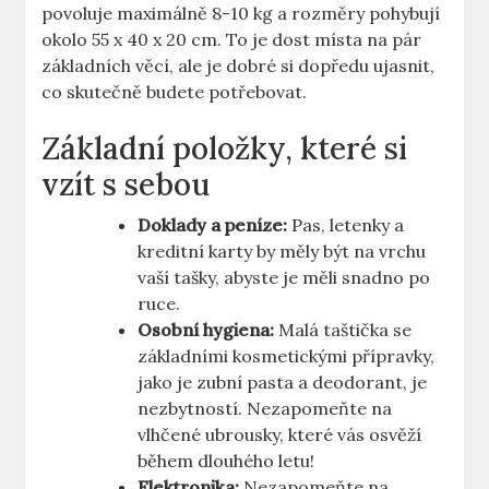
povoluje maximálně 8-10 kg a rozměry pohybují
okolo 55 x 40 x 20 cm. To je dost místa na pár
základních věcí, ale je dobré si dopředu ujasnit,
co skutečně budete potřebovat.
Základní položky, které si
vzít s sebou
Doklady a peníze:
Pas, letenky a
kreditní karty by měly být na vrchu
vaší tašky, abyste je měli snadno po
ruce.
Osobní hygiena:
Malá taštička se
základními kosmetickými přípravky,
jako je zubní pasta a deodorant, je
nezbytností. Nezapomeňte na
vlhčené ubrousky, které vás osvěží
během dlouhého letu!
Elektronika:
Nezapomeňte na