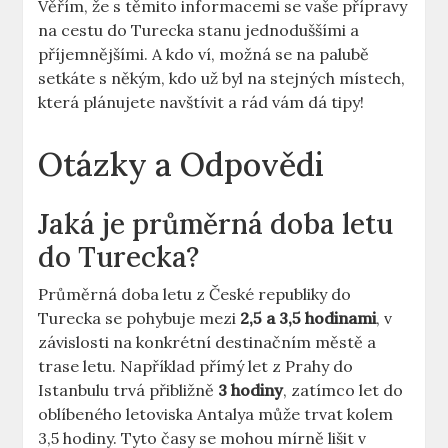
Věřím, že s těmito informacemi se vaše přípravy
na cestu do Turecka stanu jednoduššími a
příjemnějšími. A kdo ví, možná se na palubě
setkáte s někým, kdo už byl na stejných místech,
která plánujete navštívit a rád vám dá tipy!
Otázky a Odpovědi
Jaká je průměrná doba letu
do Turecka?
Průměrná doba letu z České republiky do
Turecka se pohybuje mezi
2,5 a 3,5 hodinami
, v
závislosti na konkrétní destinačním městě a
trase letu. Například přímý let z Prahy do
Istanbulu trvá přibližně
3 hodiny
, zatímco let do
oblíbeného letoviska Antalya může trvat kolem
3,5 hodiny. Tyto časy se mohou mírně lišit v