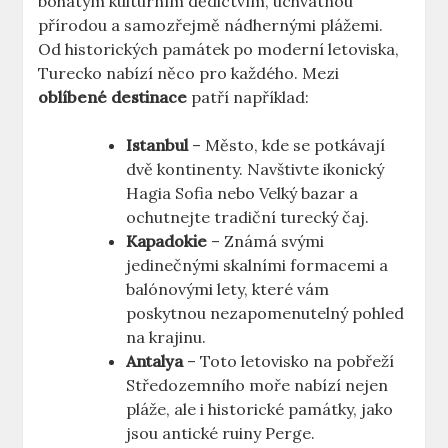
bohatým kulturním dědictvím, úchvatnou
přírodou a samozřejmě nádhernými plážemi.
Od historických památek po moderní letoviska,
Turecko nabízí něco pro každého. Mezi
oblíbené destinace
patří například:
Istanbul
– Město, kde se potkávají
dvě kontinenty. Navštivte ikonický
Hagia Sofia nebo Velký bazar a
ochutnejte tradiční turecký čaj.
Kapadokie
– Známá svými
jedinečnými skalními formacemi a
balónovými lety, které vám
poskytnou nezapomenutelný pohled
na krajinu.
Antalya
– Toto letovisko na pobřeží
Středozemního moře nabízí nejen
pláže, ale i historické památky, jako
jsou antické ruiny Perge.