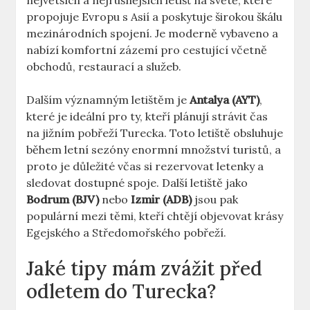
největších a nejrušnějších letišť na světě, které
propojuje Evropu s Asií a poskytuje širokou škálu
mezinárodních spojení. Je moderně vybaveno a
nabízí komfortní zázemí pro cestující včetně
obchodů, restaurací a služeb.
Dalším významným letištěm je
Antalya (AYT)
,
které je ideální pro ty, kteří plánují strávit čas
na jižním pobřeží Turecka. Toto letiště obsluhuje
během letní sezóny enormní množství turistů, a
proto je důležité včas si rezervovat letenky a
sledovat dostupné spoje. Další letiště jako
Bodrum (BJV)
nebo
Izmir (ADB)
jsou pak
populární mezi těmi, kteří chtějí objevovat krásy
Egejského a Středomořského pobřeží.
Jaké tipy mám zvážit před
odletem do Turecka?