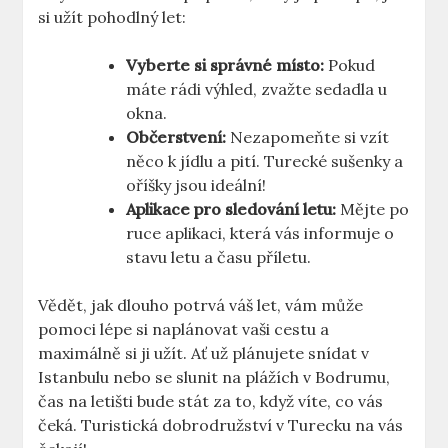
si užít pohodlný let:
Vyberte si správné místo:
Pokud
máte rádi výhled, zvažte sedadla u
okna.
Občerstvení:
Nezapomeňte si vzít
něco k jídlu a pití. Turecké sušenky a
oříšky jsou ideální!
Aplikace pro sledování letu:
Mějte po
ruce aplikaci, která vás informuje o
stavu letu a času příletu.
Vědět, jak dlouho potrvá váš let, vám může
pomoci lépe si naplánovat vaši cestu a
maximálně si ji užít. Ať už plánujete snídat v
Istanbulu nebo se slunit na plážích v Bodrumu,
čas na letišti bude stát za to, když víte, co vás
čeká. Turistická dobrodružství v Turecku na vás