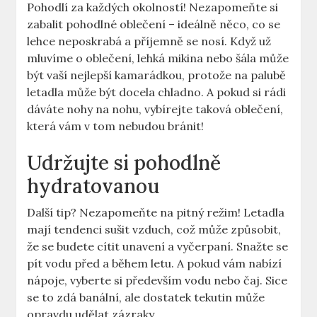
Pohodlí za každých okolností! Nezapomeňte si
zabalit pohodlné oblečení – ideálně něco, co se
lehce neposkrabá a příjemně se nosí. Když už
mluvíme o oblečení, lehká mikina nebo šála může
být vaší nejlepší kamarádkou, protože na palubě
letadla může být docela chladno. A pokud si rádi
dáváte nohy na nohu, vybírejte taková oblečení,
která vám v tom nebudou bránit!
Udržujte si pohodlně
hydratovanou
Další tip? Nezapomeňte na pitný režim! Letadla
mají tendenci sušit vzduch, což může způsobit,
že se budete cítit unavení a vyčerpaní. Snažte se
pít vodu před a během letu. A pokud vám nabízí
nápoje, vyberte si především vodu nebo čaj. Sice
se to zdá banální, ale dostatek tekutin může
opravdu udělat zázraky.