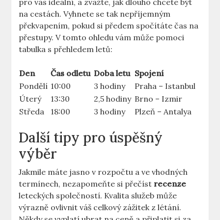
pro vás ideální, a zvažte, jak dlouho chcete být
na cestách. Vyhnete se tak nepříjemným
překvapením, pokud si předem spočítáte čas na
přestupy. V tomto ohledu vám může pomoci
tabulka s přehledem letů:
Den
Čas odletu
Doba letu
Spojení
Pondělí
10:00
3 hodiny
Praha – Istanbul
Úterý
13:30
2,5 hodiny
Brno – Izmir
Středa
18:00
3 hodiny
Plzeň – Antalya
Další tipy pro úspěšný
výběr
Jakmile máte jasno v rozpočtu a ve vhodných
termínech, nezapomeňte si přečíst
recenze
leteckých společností. Kvalita služeb může
výrazně ovlivnit váš celkový zážitek z létání.
Někdy se vyplatí ubrat na ceně a připlatit si za