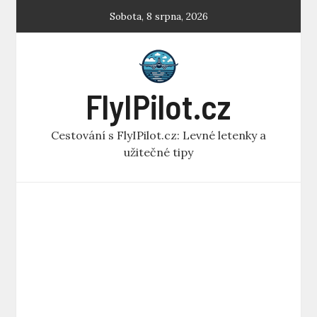
Skip
Sobota, 8 srpna, 2026
to
content
FlyIPilot.cz
Cestování s FlyIPilot.cz: Levné letenky a
užitečné tipy