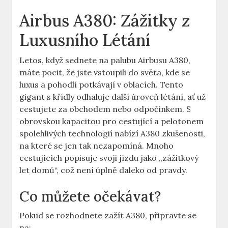
Airbus ‍A380: Zážitky z
Luxusního⁤ Létání
Letos, ‌když sednete ‌na palubu Airbusu A380,
máte pocit, že‌ jste⁤ vstoupili do‌ světa, kde se
luxus a pohodlí potkávají v oblacích. Tento
⁣gigant s křídly ⁣odhaluje​ další⁢ úroveň létání, ať už
cestujete za obchodem nebo odpočinkem. S
obrovskou kapacitou pro cestující a pelotonem
spolehlivých technologií nabízí‍ A380 zkušenosti,
na které se jen tak⁢ nezapomíná. Mnoho
cestujících popisuje svoji jízdu ‍jako „zážitkový
let​ domů“, což není úplně daleko od pravdy.
Co‌ můžete očekávat?
Pokud se rozhodnete zažít ​A380, připravte se
na: