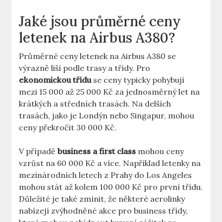
Jaké jsou průměrné ceny‌
letenek na ⁢Airbus A380?
Průměrné ceny letenek​ na Airbus A380 se
výrazně⁤ liší podle ⁤trasy ⁢a třídy. Pro
ekonomickou třídu
se ceny typicky pohybují
mezi 15 000 ‍až 25 000 Kč za jednosměrný let na
krátkých a středních​ trasách. Na delších ​
trasách, jako je Londýn nebo ​Singapur, ​mohou⁢
ceny překročit 30 000 Kč.
V ‍případě
business a first ​class
⁤mohou ceny
vzrůst na‌ 60 000⁢ Kč ⁢a‍ více. Například letenky na
mezinárodních letech z Prahy do ​Los Angeles
mohou stát až kolem 100 000 Kč pro první ⁤třídu.
Důležité je také zmínit, že některé aerolinky
nabízejí zvýhodněné akce pro business třídy,