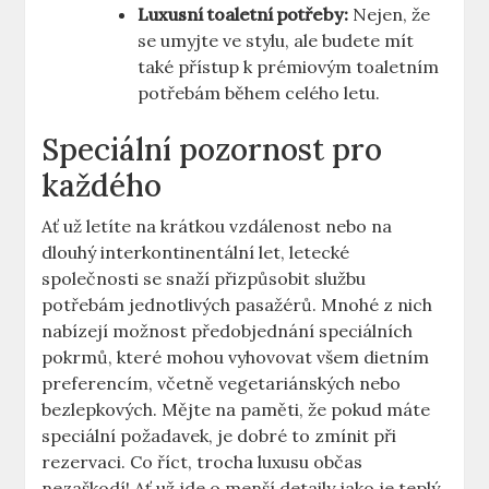
Luxusní toaletní potřeby:
Nejen, ‍že
se ​umyjte ve stylu,‌ ale budete ‌mít
⁢také přístup k prémiovým toaletním
potřebám během ‌celého letu.
Speciální⁣ pozornost⁤ pro
každého
Ať už letíte​ na krátkou ‌vzdálenost nebo na
dlouhý interkontinentální let, letecké
společnosti se‍ snaží ⁤přizpůsobit službu
potřebám jednotlivých pasažérů. Mnohé⁣ z nich
nabízejí možnost předobjednání speciálních
pokrmů, které​ mohou⁢ vyhovovat všem dietním
preferencím, včetně vegetariánských nebo
bezlepkových.‍ Mějte​ na paměti,‍ že ​pokud ⁤máte
speciální požadavek, je dobré⁢ to zmínit při
rezervaci. Co říct, ​trocha luxusu občas
nezaškodí! Ať ‌už jde o menší detaily jako je teplý⁤