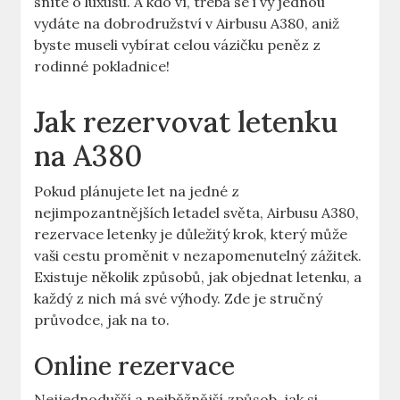
sníte o‍ luxusu.​ A kdo ví, třeba ‌se i vy jednou
⁢vydáte na ‍dobrodružství v Airbusu A380, aniž
byste museli vybírat celou vázičku peněz z⁣
rodinné pokladnice!
Jak rezervovat letenku
na A380
Pokud plánujete let ‍na jedné ⁤z
nejimpozantnějších letadel světa, Airbusu A380,
rezervace letenky je důležitý krok, který může
vaši cestu proměnit v ⁣nezapomenutelný ‍zážitek.
Existuje několik ‍způsobů, jak objednat letenku, a
každý z nich⁤ má své výhody. Zde je stručný⁣
průvodce, jak ‌na to.
Online rezervace
Nejjednodušší a nejběžnější⁣ způsob,⁣ jak si