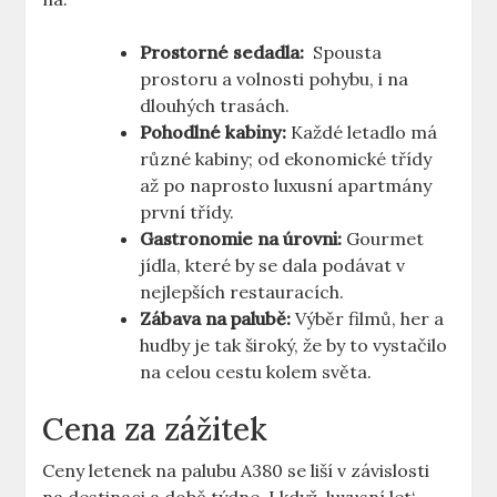
Prostorné sedadla:
‌ Spousta
prostoru a volnosti pohybu, i na
dlouhých trasách.
Pohodlné kabiny:
Každé letadlo ​má
různé kabiny; od ekonomické třídy⁣
až po naprosto luxusní apartmány
první⁤ třídy.
Gastronomie na ​úrovni:
Gourmet
jídla, které by se dala podávat ‍v
nejlepších ⁢restauracích.
Zábava na palubě:
​Výběr filmů, her ⁣a
hudby ⁣je tak široký, že⁢ by‍ to vystačilo
na celou ‌cestu kolem světa.
Cena za zážitek
Ceny letenek na palubu A380 se liší v závislosti ​