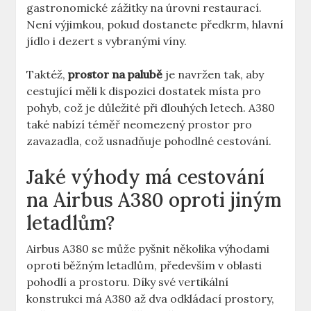
gastronomické zážitky na úrovni restaurací.
⁤Není výjimkou, pokud dostanete předkrm, hlavní‍
jídlo i dezert ‌s vybranými ⁢víny.
Taktéž,‍
prostor ⁣na ⁤palubě
je navržen tak, aby
cestující měli k dispozici dostatek místa pro
pohyb, což je důležité při dlouhých letech. A380
také nabízí‍ téměř ⁤neomezený prostor pro
zavazadla,⁢ což usnadňuje pohodlné cestování.
Jaké výhody má‍ cestování
na Airbus⁤ A380 ‌oproti jiným
letadlům?
Airbus⁤ A380 se⁢ může pyšnit‍ několika výhodami
oproti běžným letadlům, především v oblasti
pohodlí a prostoru. Díky své ⁢vertikální
konstrukci má A380‍ až dva odkládací prostory,