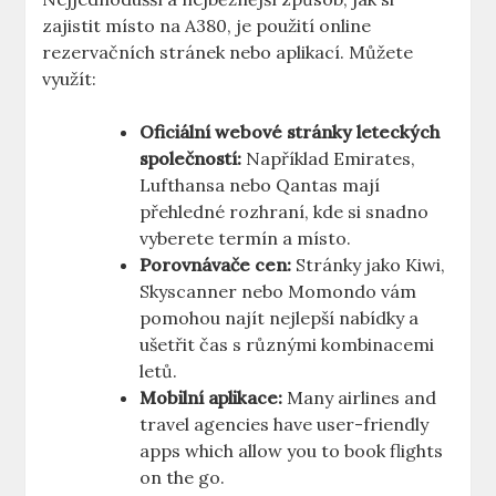
zajistit místo na A380, je použití online
⁢rezervačních ​stránek nebo ​aplikací. Můžete⁤
využít:
Oficiální webové stránky leteckých
společností:
Například Emirates,
Lufthansa nebo Qantas mají
přehledné rozhraní, kde si snadno
vyberete⁣ termín a​ místo.
Porovnávače⁣ cen:
Stránky jako Kiwi,
Skyscanner nebo Momondo vám
pomohou najít ‍nejlepší nabídky a
ušetřit ‌čas s různými ‍kombinacemi
letů.
Mobilní⁤ aplikace:
Many airlines and
travel agencies have user-friendly
apps which‌ allow you to book flights‌
on the go.