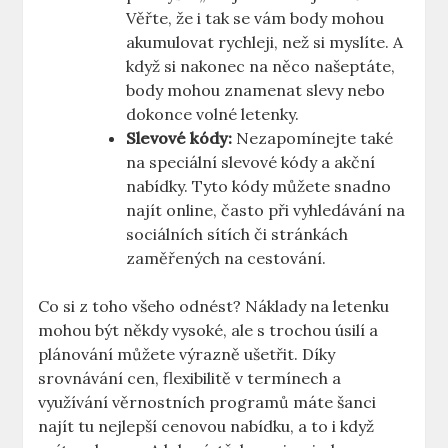
Věřte,⁢ že i tak se vám body ⁤mohou
akumulovat rychleji, ‍než si myslíte. A
když si nakonec⁣ na něco našeptáte, ​
body⁤ mohou znamenat slevy nebo
dokonce volné letenky.
Slevové ⁤kódy:
Nezapomínejte také
na speciální​ slevové kódy a‌ akční‍
nabídky. Tyto kódy můžete snadno
najít online, často při ‌vyhledávání na
sociálních sítích či stránkách
zaměřených na cestování.
Co si z toho všeho ​odnést? Náklady na letenku
mohou být někdy vysoké, ‌ale ⁢s trochou úsilí a
plánování můžete výrazně ušetřit. Díky
srovnávání cen, flexibilitě v termínech a
využívání věrnostních programů máte šanci
najít tu nejlepší cenovou nabídku, a to i když