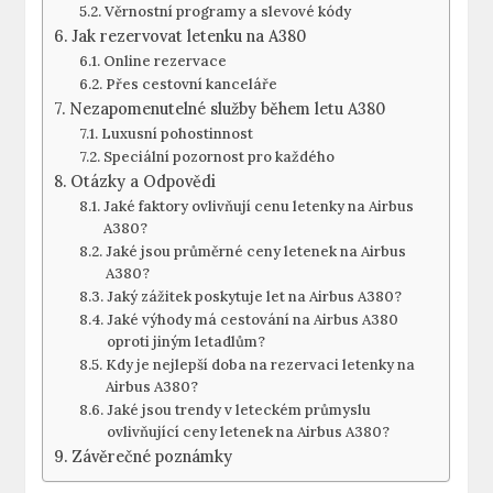
Věrnostní⁢ programy a slevové kódy
Jak rezervovat letenku na A380
Online rezervace
Přes ‌cestovní kanceláře
Nezapomenutelné služby během letu ⁢A380
Luxusní ​pohostinnost
Speciální⁣ pozornost⁤ pro každého
Otázky a Odpovědi
Jaké faktory ovlivňují cenu‍ letenky na Airbus
A380?
Jaké jsou průměrné ceny‌ letenek na ⁢Airbus
A380?
Jaký zážitek poskytuje⁣ let ⁢na Airbus A380?
Jaké výhody má‍ cestování na Airbus⁤ A380
‌oproti jiným letadlům?
Kdy je nejlepší⁤ doba‍ na‌ rezervaci letenky ‍na
Airbus A380?
Jaké ⁢jsou trendy v leteckém průmyslu
ovlivňující​ ceny letenek na Airbus A380?
Závěrečné⁢ poznámky