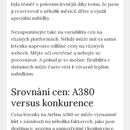
byla ​téměř o polovinu levnější díky tomu, že jsem
ji rezervoval o několik měsíců dříve a využil
speciální nabídky.
Nezapomínejte také na variabilitu cen⁣ na
různých⁢ platformách. Někdy může mít⁤ ta samá
letenka naprosto odlišné ceny na různých
webech. Mějte oči otevřené a nebojte​ se
porovnávat. ‌A pokud je to možné, flexibilita v
datumech může často vést‍ k výrazně lepším
nabídkám.
Srovnání ​cen: A380
versus konkurence
Cena letenky na Airbus A380 se může významně
lišit v závislosti na několika faktorech, jako‌ jsou
destinace, sezóna a ‍samozřejmě​ i konkurence.