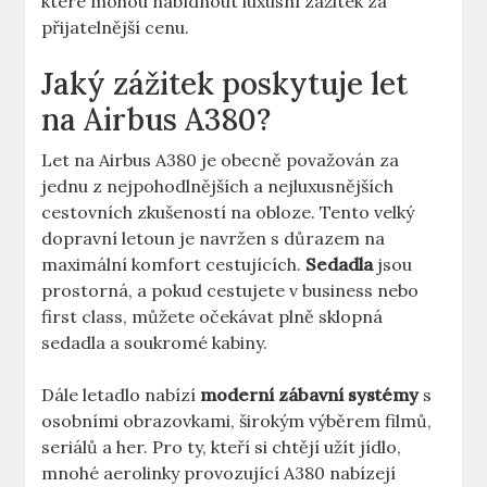
které mohou nabídnout‌ luxusní zážitek za ​
přijatelnější cenu.
Jaký zážitek poskytuje⁣ let
⁢na Airbus A380?
Let na Airbus A380 je obecně považován za
jednu​ z ⁢nejpohodlnějších ⁤a nejluxusnějších
cestovních zkušeností na obloze.​ Tento​ velký
dopravní ⁢letoun⁢ je navržen s důrazem na
maximální‍ komfort cestujících.
Sedadla
jsou
prostorná, a⁢ pokud cestujete ⁣v business nebo
first class, můžete očekávat⁢ plně sklopná
sedadla a soukromé kabiny.
Dále letadlo ⁤nabízí
moderní zábavní systémy
s
osobními obrazovkami, širokým výběrem ‌filmů,
seriálů a ‍her. Pro ty, kteří​ si chtějí užít jídlo,⁣
mnohé aerolinky provozující ‌A380 nabízejí