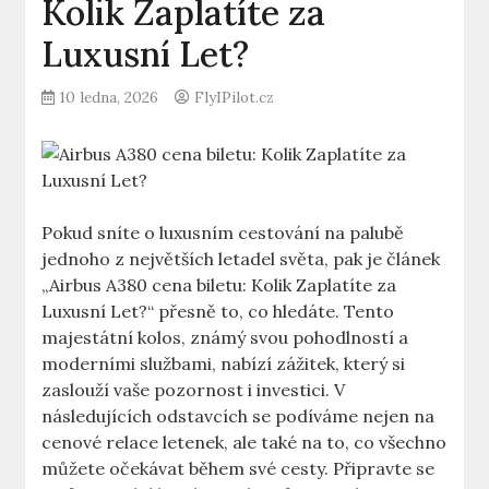
Kolik Zaplatíte za
Luxusní Let?
10 ledna, 2026
FlyIPilot.cz
Pokud sníte o luxusním cestování na palubě
jednoho ‌z největších letadel světa, pak je článek
„Airbus⁤ A380 cena biletu: Kolik Zaplatíte za
Luxusní Let?“ přesně to, co hledáte. Tento
majestátní kolos, známý svou‍ pohodlností a
moderními službami, ⁤nabízí ⁤zážitek, který si
zaslouží vaše pozornost ⁢i investici. V
následujících odstavcích se podíváme nejen na
cenové⁢ relace letenek, ale také ​na to, co všechno
můžete očekávat během své cesty. Připravte ​se