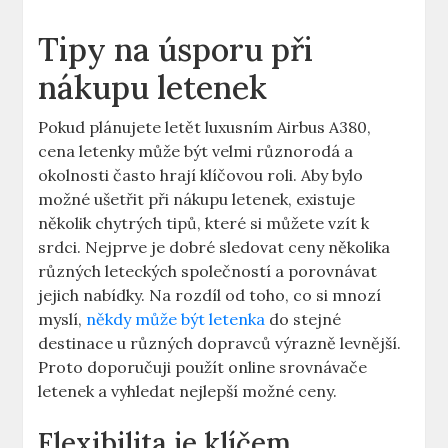
Tipy na ‍úsporu při
nákupu letenek
Pokud plánujete letět⁣ luxusním Airbus A380,
cena letenky může být velmi různorodá​ a
okolnosti často hrají klíčovou roli. Aby ⁤bylo
možné ušetřit při nákupu letenek, existuje
několik chytrých tipů, které si můžete⁣ vzít⁢ k
srdci. Nejprve je dobré⁣ sledovat‍ ceny několika
různých leteckých společností a porovnávat
‍jejich nabídky. Na rozdíl od toho, co si mnozí
myslí,
někdy může být letenka
do stejné
destinace u různých dopravců výrazně levnější.
⁣Proto ⁢doporučuji použít‍ online srovnávače
letenek a⁣ vyhledat nejlepší možné ceny.
Flexibilita je klíčem