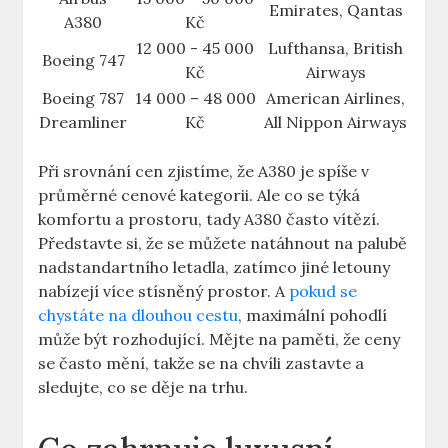
Emirates, Qantas
A380
Kč
12 000 ⁣- 45 000
Lufthansa, British
Boeing 747
Kč
Airways
Boeing⁢ 787
14 000 – ‍48 000
American Airlines,
Dreamliner
Kč
All Nippon Airways
Při srovnání cen zjistíme, ‌že ​A380 je ⁢spíše v
průměrné cenové kategorii. Ale co se týká
komfortu a prostoru, tady A380 často vítězí.
Představte si, že se můžete natáhnout​ na palubě
nadstandartního letadla, ‍zatímco jiné letouny
nabízejí více stísněný prostor. A
pokud se
chystáte na dlouhou cestu
, maximální pohodlí
může ⁣být rozhodující. Mějte na⁣ paměti, že ceny
se často mění, takže se na chvíli zastavte a
sledujte, co se děje⁣ na trhu.