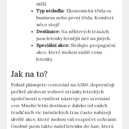
nižší.
Typ​ sedadla:
⁣ Ekonomická ​třída⁤ vs.
business nebo první třída. Komfort
něco stojí!
Destinace:
Na některých trasách
jsou​ letenky levnější než ‌na jiných.
Speciální akce:
Sledujte propagační
akce, které mohou snížit ‌cenu
letenky.
Jak na to?
Pokud ⁢plánujete cestování na A380, doporučuji
pečlivě⁢ sledovat ⁢webové stránky ⁣leteckých⁣
společností a využívat‍ nástroje‍ pro srovnání
cen. Mnohé letní ​destinace ⁣daleko od vašich
tradičních víc turistických tras často nabízejí
skvělé akce, ⁣které mohou váš rozpočet ochránit.
⁢Osobně jsem takto našel ⁢letenku do Asie, která