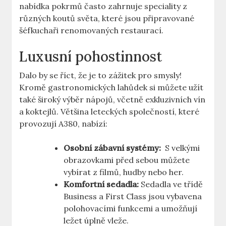
nabídka pokrmů často zahrnuje speciality z
⁣různých koutů světa, které jsou ‍připravované‍
šéfkuchaři ⁢renomovaných restaurací.
Luxusní ​pohostinnost
Dalo by​ se říct,⁤ že⁣ je to zážitek pro smysly!
Kromě gastronomických lahůdek​ si můžete užít
také široký⁣ výběr nápojů, ⁤včetně exkluzivních‍ vín
a koktejlů. Většina leteckých společností, které
provozují A380, nabízí:
Osobní ​zábavní systémy:
⁤ S velkými
obrazovkami před sebou můžete
vybírat z filmů, ⁢hudby⁣ nebo her.
Komfortní sedadla:
Sedadla ve třídě
Business a First Class⁤ jsou vybavena
polohovacími funkcemi⁢ a umožňují
ležet úplně vleže.