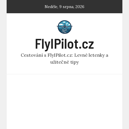
Skip
Neděle, 9 srpna, 2026
to
content
FlyIPilot.cz
Cestování s FlyIPilot.cz: Levné letenky a
užitečné tipy