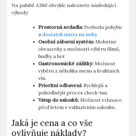
Na palubě A380 obvykle naleznete⁢ následující
výhody:
Prostorná sedadla:
Svoboda‌ pohybu
a
dostatek místa na nohy
.
Osobní zábavní systém:
Mohutné
obrazovky s ‌možností výběru filmů,‌
hudby a her.
Gastronomické zážitky:
Možnost
výběru⁤ z několika menu a kvalitních
vín.
Prioritní odbavení:
Rychlejší a‍
pohodlnější proces check-inu.
Vstup do salonků:
Možnost relaxace
před⁤ letem v exkluzivním salonku.
Jaká je cena a co vše
ovlivňuje​ náklady?