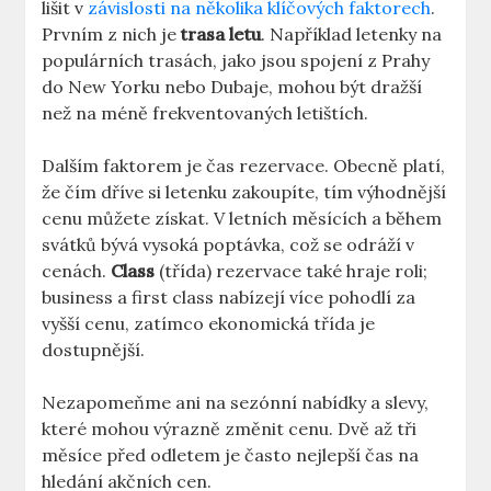
lišit v ⁤
závislosti na několika klíčových faktorech
.
Prvním z nich je
trasa letu
. Například‍ letenky na
populárních trasách, jako jsou spojení ‌z Prahy
do New Yorku nebo Dubaje,‌ mohou být dražší
než na méně ‍frekventovaných letištích.
Dalším faktorem je čas rezervace. Obecně ‌platí,
že čím⁣ dříve si letenku zakoupíte, tím výhodnější
cenu můžete ⁢získat. V letních měsících ‌a ⁢během
⁤svátků bývá vysoká poptávka, což se odráží v
cenách.
Class
(třída) rezervace také hraje ⁤roli;
business‍ a first class nabízejí více pohodlí za
vyšší cenu,⁣ zatímco ekonomická třída​ je
dostupnější.
Nezapomeňme ani na sezónní nabídky a slevy,
které mohou výrazně změnit cenu.​ Dvě až tři
měsíce před ⁤odletem je často ⁣nejlepší⁣ čas na
hledání akčních ​cen.