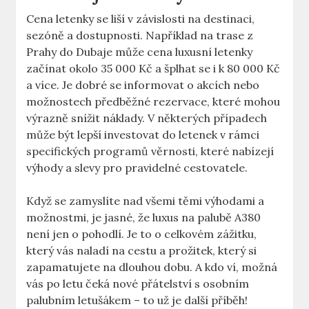
Cena letenky se liší v závislosti na destinaci,
sezóně ‍a dostupnosti. ‌Například⁤ na ​trase z
⁣Prahy do Dubaje může⁣ cena luxusní letenky
začínat okolo 35 ⁤000 ⁤Kč a⁣ šplhat se ⁢i k 80 000 Kč
a více. Je dobré se informovat o​ akcích nebo
možnostech⁣ předběžné rezervace, které⁤ mohou​
výrazně⁤ snížit‌ náklady. V některých případech
může být ‌lepší investovat do letenek v rámci
‌specifických programů věrnosti, které nabízejí
výhody a slevy pro pravidelné cestovatele.
Když ‍se zamyslíte nad všemi těmi výhodami a
možnostmi, je jasné, že luxus na palubě A380
není jen o​ pohodlí.⁤ Je to o celkovém zážitku,
který‍ vás naladí na ⁢cestu a ⁢prožitek, který‌ si
zapamatujete na dlouhou ⁢dobu. A kdo ví, možná
vás po letu čeká ⁣nové ⁣přátelství ⁢s osobním
palubním ​letušákem – to už je další příběh!