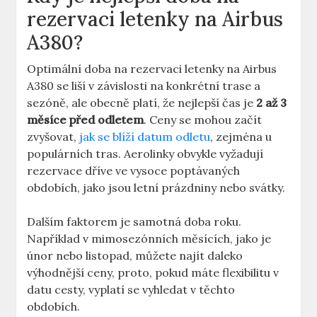
rezervaci letenky ‍na Airbus
A380?
Optimální doba na rezervaci letenky na Airbus
A380 ⁣se ‍liší⁤ v závislosti na konkrétní‍ trase a
⁣sezóně, ⁣ale⁤ obecně platí, že nejlepší čas je
2 až 3
měsíce‌ před odletem
. Ceny se mohou začít ​
zvyšovat,
jak se blíží datum odletu
,⁣ zejména u
populárních​ tras. Aerolinky obvykle vyžadují
rezervace ‍dříve ve vysoce poptávaných
obdobích, jako jsou ‌letní prázdniny nebo svátky.
Dalším faktorem​ je samotná ⁣doba roku.
Například ⁣v​ mimosezónních měsících, ⁤jako je
únor nebo listopad,​ můžete najít daleko
výhodnější ceny, proto, pokud máte flexibilitu v
datu cesty, vyplatí‌ se ​vyhledat v těchto
⁣obdobích.