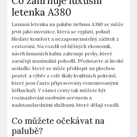
Co zahrnuje luxusní
letenka A380
Luxusní letenka ⁤na palubu Airbusu A380 se‍ může⁢
jevit jako investice, ‍která se ​vyplatí, pokud
hledáte ⁣komfort a nezapomenutelný zážitek z
⁤cestování. Na rozdíl od⁢ běžných⁢ ekonomik,
‌návrh luxusních kabin ⁤zahrnuje prvky, které
⁤zaručují maximální ⁣pohodlí. Představte si široké
⁢sedadlo, které se může překlopit​ na plochou
postel, a výběr z celé škály kvalitních pokrmů,
⁤které jsou často připravovány renomovanými
šéfkuchaři. V rámci⁣ cesty tak můžete být
rozmazlováni osobním servisem‌ a
nadstandardními službami, které dělají rozdíl.
Co můžete očekávat na
palubě?