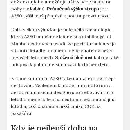
což ⁤cestujícím umožňuje užít si⁤ více místa na
nohy a v kabině.
Průměrná výška stropu
je v
A380 vyšší, což přispívá k pocitu prostornosti.
Další velkou výhodou je pokročilá technologie,
která‍ A380 umožňuje klidnější ⁣a stabilnější let.
Mnoho ‌cestujících uvádí, že ⁤pocit turbulence je
v tomto⁢ letadle mnohem méně znatelný než v
menších letounech.
Snížená ‍hlučnost
kabiny také
přispívá⁤ k⁣ pohodlnějšímu zážitku během letu.
Kromě komfortu ⁤A380 také nabízí ekologičtější
cestování. Vzhledem k ‌moderním motorům a
⁢aerodynamickému ⁣designu ​spotřebovává toto
letadlo méně paliva na cestující než mnohá ⁤jiná⁢
letadla, což znamená nižší emise CO2 na
pasažéra.
Kdy je nejlepší⁤ doba‍ na‌