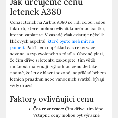
Jak⁤ určujeme cenu
letenek A380
Cena letenek na Airbus A380 ‌se řídí‍ celou řadou
faktorů, které mohou ovlivnit konečnou částku,‌
kterou zaplatíte. V zásadě však existuje několik
klíčových aspektů,
které byste měli mít na
paměti
.⁣ Patří sem například ⁣čas rezervace,
sezona, ⁢a typ zvoleného sedadla. Obecně platí,‍
že čím ​dříve si⁢ letenku⁢ zakoupíte, tím větší
možnost‌ máte najít výhodnou cenu. Je také
známé, ‌že lety v hlavní sezoně, například během
letních prázdnin nebo vánočních svátků, bývají⁢
vždy⁣ dražší.
Faktory ovlivňující cenu
Čas rezervace:
Čím dříve, tím lépe.
Vstupné ceny mohou být výrazně