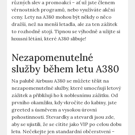
různých slev a promoakcí – ať už jste členem
věrnostních programů, nebo využíváte akční
ceny. Lety na A380​ mohou​ být někdy o něco
dražší, než⁤ na menší⁤ letadla, ale ⁤za ten ​zážitek
to rozhodně stojí. Tipnou se výhodně a užijte si
luxusní létání, které‍ A380 slibuje!
Nezapomenutelné
služby během letu ⁢A380
Na palubě⁤ Airbusu A380 se můžete těšit na
nezapomenutelné⁢ služby, které umocňují ‌letový
zážitek a přibližují ho k noblesnímu zážitku. Od
prvního okamžiku, kdy ⁤vkročíte ‍do ⁢kabiny, jste
greeted s ​úsměvem ‌a ‍vysokou úrovní ​
pohostinnosti. Stevardky a stevardi jsou zde,
aby se ujistili, že se cítíte jako VIP po celou dobu
letu. Nečekejte jen‍ standardní občerstvení –