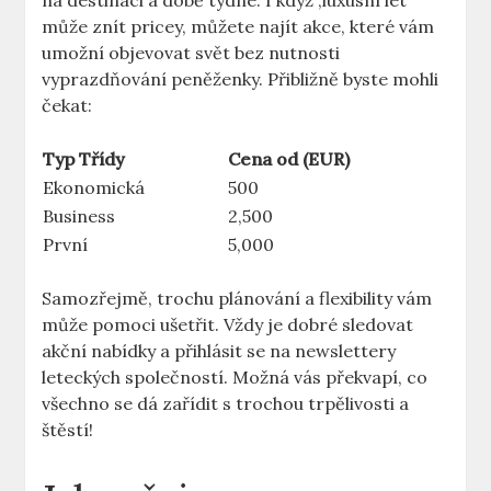
na destinaci a ​době týdne. I když ‚luxusní let‘
může znít​ pricey, ‍můžete najít akce, které vám
umožní ⁣objevovat svět bez nutnosti
vyprazdňování peněženky. Přibližně byste mohli
čekat:
Typ Třídy
Cena ⁣od (EUR)
Ekonomická
500
Business
2,500
První
5,000
Samozřejmě, trochu​ plánování a flexibility vám
může pomoci ušetřit. Vždy ‍je dobré sledovat
akční nabídky a přihlásit se ⁢na newslettery
leteckých společností. ⁤Možná vás překvapí, co
všechno se dá zařídit s ‌trochou trpělivosti a
štěstí!