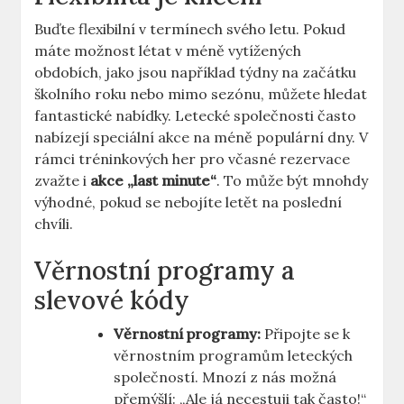
Buďte⁣ flexibilní v ⁢termínech svého letu. Pokud
máte možnost⁢ létat v ⁢méně vytížených
obdobích, ​jako jsou například týdny na‌ začátku
školního roku nebo mimo sezónu,⁤ můžete hledat
fantastické nabídky. Letecké společnosti ​často
nabízejí ⁣speciální akce ‍na méně⁣ populární dny. V
rámci tréninkových her pro včasné rezervace
zvažte i
akce „last minute“
. To může být mnohdy
výhodné, pokud se ‍nebojíte ‌letět ‌na poslední
chvíli.
Věrnostní⁢ programy a
slevové kódy
Věrnostní programy:
Připojte ⁣se k
⁣věrnostním programům leteckých
společností. ⁣Mnozí z nás ‌možná
přemýšlí: „Ale já necestuji tak často!“