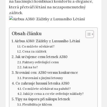
na fascinující kombinaci komfortu a elegance,‌
která přetváří létání na nezapomenutelný
zážitek.
Obsah článku
Airbus ‍A380: Zážitky z Luxusního⁤ Létání
Co‌ můžete očekávat?
Cena za zážitek
Jak⁤ určujeme cenu letenek A380
Faktory ovlivňující cenu
Jak na to?
Srovnání ​cen: A380 versus konkurence
Porovnání ⁤s jinými letouny
Co zahrnuje luxusní letenka A380
Co můžete očekávat na palubě?
Jaká je cena a co vše ovlivňuje​ náklady?
Tipy na ‍úsporu při nákupu letenek
Flexibilita je klíčem