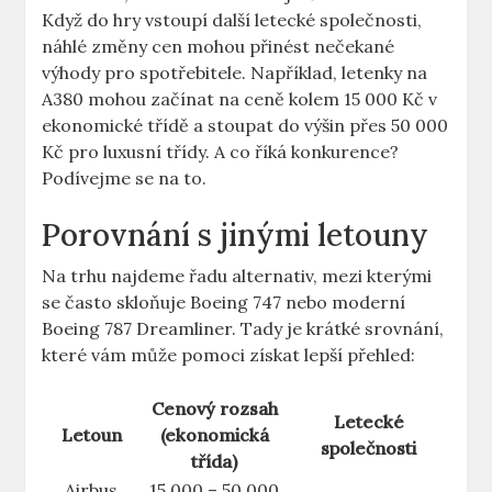
Když do hry ​vstoupí další letecké společnosti, ​
náhlé ​změny cen mohou přinést nečekané
výhody pro​ spotřebitele. Například, letenky na⁢
A380 mohou⁤ začínat na ceně ⁢kolem 15 000 ⁣Kč⁣ v
ekonomické třídě a stoupat do výšin přes 50 000
Kč pro luxusní třídy. A co ⁣říká konkurence?
Podívejme se na to.
Porovnání ⁤s jinými letouny
Na⁢ trhu najdeme ⁣řadu⁢ alternativ, mezi⁤ kterými
se často skloňuje Boeing 747 nebo moderní
Boeing 787 Dreamliner.‌ Tady je krátké srovnání,
které vám⁤ může pomoci získat lepší přehled:
Cenový rozsah
Letecké
Letoun
(ekonomická
společnosti
⁤třída)
Airbus
15 000 – 50 000