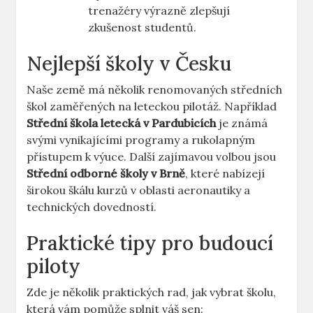
⁣trenažéry ⁢výrazně zlepšují
zkušenost ​studentů.
Nejlepší školy v Česku
Naše země má několik renomovaných‍ středních⁢
škol zaměřených na leteckou‌ pilotáž. ⁤Například⁢
Střední ⁢škola⁤ letecká v ​Pardubicích
je známá‍
svými vynikajícími programy ‌a rukolapným
přístupem k výuce. Další zajímavou ‌volbou jsou
Střední ⁣odborné školy v Brně
, které nabízejí
širokou škálu kurzů v oblasti aeronautiky ​a
technických dovedností.
Praktické tipy pro budoucí
piloty
Zde je několik ⁣praktických‍ rad, jak vybrat školu,
která vám pomůže splnit ‍váš ⁣sen: