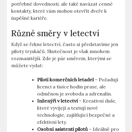
potřebné dovednosti, ale také navázat cenné‍
kontakty, které vám mohou otevřít dveře k
úspěšné kariéře.
Různé směry v letectví
Když se řekne letectví, často si představíme jen
piloty tryskáčů. Skutečnost je však mnohem
rozmanitější. Zde je‍ pár směrem, kterými se
můžete vydat:
Piloti komerčních ⁢letadel
– Požadují⁤
licenci a tisíce hodin praxe, ale
odměnou je svoboda a adrenalín.
Inženýři v⁣ letectví
– Kreativní duše,
které vyvíjejí a⁢ testují nové
technologie, ​zajišťující bezpečné a‍
efektivní lety.
Osobní asistenti pilotů
– Ideálně​ pro