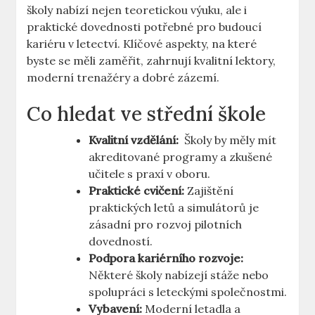
školy nabízí‌ nejen teoretickou výuku, ale i
praktické dovednosti potřebné pro budoucí
kariéru ⁢v letectví. ⁢Klíčové ​aspekty,‍ na které
byste ‍se ⁢měli zaměřit, zahrnují kvalitní⁣ lektory,
moderní trenažéry a dobré zázemí.
Co hledat ve ⁢střední škole
Kvalitní ⁢vzdělání:
⁣ Školy by měly mít
akreditované programy a zkušené
učitele s praxí v oboru.
Praktické cvičení:
Zajištění
praktických ⁣letů a simulátorů je⁣
zásadní pro​ rozvoj pilotních
dovedností.
Podpora kariérního ⁣rozvoje:
Některé školy nabízejí stáže nebo
spolupráci s leteckými společnostmi.
Vybavení:
Moderní⁢ letadla ‌a