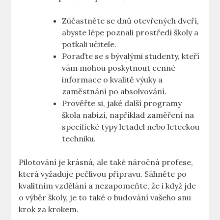
Zúčastněte ⁣se dnů otevřených dveří,
abyste lépe poznali prostředí ⁤školy ⁢a
‌potkali učitele.
Poraďte se ⁣s bývalými studenty, kteří
vám mohou poskytnout cenné
informace o kvalitě výuky a
zaměstnání po absolvování.
Prověřte si, jaké další ⁣programy
škola nabízí, ⁣například⁣ zaměření na‌
specifické ‌typy letadel nebo ‌leteckou
techniku.
Pilotování je krásná,⁢ ale také náročná profese,
která vyžaduje pečlivou přípravu.‍ Sáhněte po⁤
kvalitním vzdělání a ‍nezapomeňte, ‌že i když jde
o výběr školy, je to také o budování vašeho snu
krok za krokem.