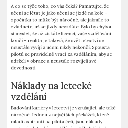
A co se týče toho, co ⁤vás čeká? Pamatujte, že⁤
učení ⁤se létat je jako učení se jízdě na kole –
⁣zpočátku to může⁢ být náročné, ale jakmile to
zvládnete, už‌ se jízdy nevzdáte. Bylo by chybou
si myslet, že až získáte licenci, vaše vzdělávání
končí ⁣– realita je taková, že svět⁤ letectví se
⁢neustále⁤ vyvíjí a učení nikdy nekončí. Spousta
pilotů se pravidelně vrací za vzděláním, aby se
udrželi v ‌obraze a neustále rozvíjeli své
dovednosti.
Náklady na letecké
vzdělání
Budování kariéry ⁣v letectví je vzrušující, ale ‍také
náročné. Jednou ⁢z největších překážek, které
mladí⁣ aspiranti‍ na pilota ⁣čelí, jsou náklady