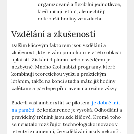
organizované a flexibilní jednotlivce,
kteří milují⁤ létání, ale ⁢nechtějí
odkroužit hodiny ve vzduchu.
Vzdělání a ⁢zkušenosti
Dalším klíčovým⁢ faktorem jsou⁣ vzdělání a
zkušenosti, které vám pomohou se v této oblasti
uplatnit. Získání diplomu nebo osvědčení je
nezbytné.⁢ Mnoho škol nabízí programy, které
kombinují teoretickou​ výuku s praktickým
létáním, ‌takže na konci⁤ studia máte již hodiny‌
zalétané ‍a jste lépe připraveni na‌ reálné výzvy.
Bude-li ‍vaší ⁤ambicí stát se ​pilotem,
je dobré mít ​
na paměti
, že konkurence je vysoká. Odhodlání a
pravidelný trénink jsou ⁢zde klíčové. Kromě toho
se neustále rozšiřující technologické ⁣inovace v
letectví znamenají, ‍že vzdělávání nikdy nekončí.