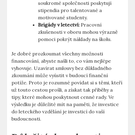
soukromé společnosti poskytují
stipendia pro talentované⁣ a
motivované studenty.
Brigády v letectví:
Pracovní
zkušenosti v oboru mohou ‌výrazně​
pomoci pokrýt ⁢náklady na školu.
Je dobré ‍prozkoumat všechny možnosti
financování, abyste našli ⁣to, co​ vám nejlépe
vyhovuje. Uzavírat smlouvy bez důkladného
zkoumání může vyústit v budoucí ⁤finanční
potíže. Proto je rozumné povídat si s těmi, kteří
už touto cestou prošli, a získat ⁤tak příběhy a
⁢tipy, které mohou poskytnout cenné rady. Ve
výsledku je ‍důležité mít⁣ na paměti, že investice
do leteckého ⁣vzdělání ⁤je investicí do vaší ​
budoucnosti.