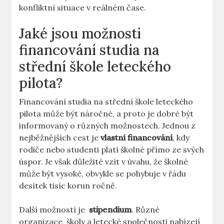
konfliktní situace v reálném čase.
Jaké jsou možnosti
financování studia na
střední⁢ škole leteckého
pilota?
Financování studia na střední škole leteckého
pilota může být náročné, a proto je dobré být
informovaný​ o různých‍ možnostech. Jednou z
⁢nejběžnějších cest je
vlastní⁤ financování
, kdy
rodiče ‍nebo studenti platí školné přímo ze svých
úspor. Je však důležité vzít v úvahu, že školné
může být​ vysoké, obvykle se pohybuje v řádu
desítek tisíc korun ročně.
Další možností je ‍
stipendium
. Různé‍
organizace, školy ​a letecké​ společnosti nabízejí