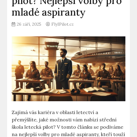
pilot? Nejlepší volby pro
mladé aspiranty
26 září, 2025
FlyIPilot.cz
Zajímá vás kariéra v oblasti⁣ letectví a
přemýšlíte, ‍jaké možnosti vám nabízí‌ střední
škola letecká pilot? V ⁤tomto článku se podíváme
na nejlepší volby pro ‍mladé aspiranty, kteří​ touží