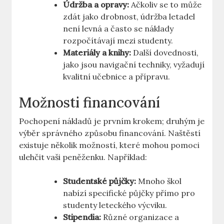
Údržba a opravy:
Ačkoliv se to může
zdát jako drobnost, údržba letadel
není levná a často se náklady
⁢rozpočítávají mezi studenty.
Materiály‍ a knihy:
Další ‍dovednosti,
jako jsou⁢ navigační techniky, vyžadují
kvalitní⁤ učebnice a přípravu.
Možnosti financování
Pochopení nákladů je prvním krokem; druhým je
výběr​ správného způsobu financování. Naštěstí
existuje‌ několik možností, které mohou pomoci
ulehčit vaši peněženku.⁣ Například:
Studentské půjčky:
Mnoho škol‍
nabízí ‌specifické půjčky přímo pro
studenty leteckého výcviku.
Stipendia:
Různé organizace ⁢a