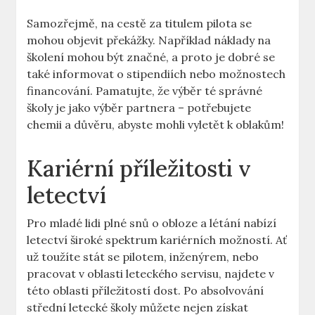
Samozřejmě, na cestě ⁢za titulem pilota se
mohou objevit překážky. Například náklady na
školení‌ mohou být značné, a proto je dobré⁤ se ​
také ⁤informovat o stipendiích nebo možnostech
financování. Pamatujte, že výběr té správné
⁤školy je jako výběr partnera – potřebujete​
chemii ⁣a důvěru, abyste mohli vyletět k oblakům!
Kariérní ⁢příležitosti⁢ v​
letectví
Pro mladé lidi⁣ plné snů o obloze a létání nabízí
letectví široké⁤ spektrum ⁢kariérních možností. Ať
už toužíte stát se pilotem, ​inženýrem, nebo
pracovat v oblasti leteckého servisu, najdete ‍v
této oblasti příležitostí dost. Po absolvování⁣
střední letecké​ školy můžete⁢ nejen ⁤získat