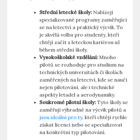
Střední letecké ⁣školy:
Nabízejí
specializované programy zaměřující
se na letectví a praktický výcvik. ⁤To
je skvělá volba pro studenty, kteří‍
chtějí‍ začít s leteckou⁢ kariérou už
během střední školy.
Vysokoškolské vzdělání:
Mnoho
pilotů se rozhoduje pro studium na⁢
technických universitách či školách
zaměřených ⁤na letectví, kde se‍ naučí
nejen pilotování, ‍ale i technické‌
aspekty ⁤letadel a aerodynamiky.
Soukromé⁢ pilotní školy:
Tyto školy⁣ se
zaměřují výhradně na výcvik‌ pilotů⁤ a⁣
jsou ideální pro ‍ty
,⁢ kteří chtějí rychle
získat licenci nebo se specializovat
na konkrétní typ pilotování.