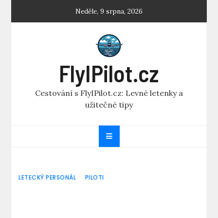
Skip
Neděle, 9 srpna, 2026
to
content
FlyIPilot.cz
Cestování s FlyIPilot.cz: Levné letenky a
užitečné tipy
LETECKÝ PERSONÁL
PILOTI