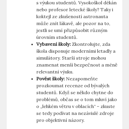
s výukou⁤ studentů.‌ Vysokoškol dékán
nebo profesor letecké školy? Taky i
koktejl ze zkušeností astronauta
může‍ znít lákavě, ale pozor na to,
jestli se umí přizpůsobit různým
úrovním studentů.
Vybavení⁢ školy:
Zkontrolujte, zda
škola disponuje moderními letadly ⁢a
simulátory. Starší stroje‍ mohou
znamenat ​menší ​bezpečnost a méně
relevantní ⁢výuku.
Pověst školy:
Nezapomeňte
⁤prozkoumat recenze od bývalých
studentů. Když ​se někdo chytne do
problémů, občas​ se o tom‌ mluví jako‍
o „lehkém větru v oblacích“ – zkuste
se tedy ‍podívat na nezávislé‍ zdroje
‍pro objektivní názory.