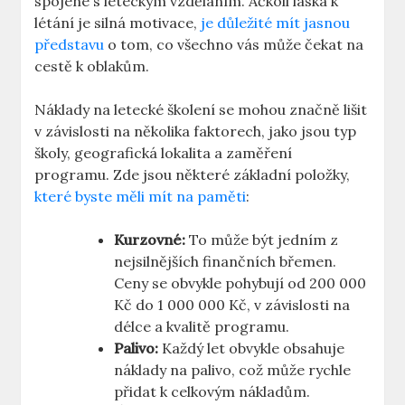
spojené s leteckým vzděláním. Ačkoli ⁤láska​ k‌
létání je silná motivace,
je důležité mít jasnou
představu
o tom, co všechno vás může čekat na
cestě k oblakům.
Náklady na letecké školení‌ se mohou značně ‌lišit
‍v závislosti na několika faktorech, jako⁣ jsou typ
školy, geografická⁣ lokalita a zaměření
programu. Zde‌ jsou⁣ některé základní položky,
které byste⁣ měli mít na paměti
:
Kurzovné:
To může být​ jedním z
nejsilnějších finančních břemen.
Ceny se⁢ obvykle pohybují od 200 000
Kč do 1 000 000 Kč, v závislosti‌ na
délce a kvalitě programu.
Palivo:
Každý let obvykle obsahuje⁣
náklady na palivo, což může rychle
přidat k celkovým ⁣nákladům.