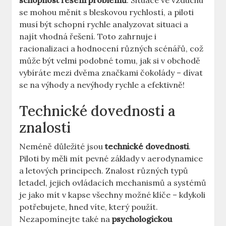
schopnost řešení problémů
. Situace ve vzduchu
se mohou měnit s bleskovou rychlostí, ⁣a piloti​
musí být ‍schopní rychle analyzovat situaci a
najít vhodná řešení. Toto zahrnuje i
⁣racionalizaci a hodnocení různých⁣ scénářů, ‌což
‍může být​ velmi ‍podobné tomu, jak si v obchodě‌
vybíráte ‍mezi dvěma značkami čokolády – ⁣dívat
se‍ na ⁢výhody a nevýhody rychle a ⁣efektivně!
Technické dovednosti a
znalosti
Neméně‌ důležité jsou
technické dovednosti
.
Piloti⁣ by měli mít pevné⁣ základy v aerodynamice
a letových principech. ⁤Znalost různých typů
letadel, jejich ovládacích mechanismů a systémů
je jako⁣ mít v ⁣kapse všechny možné klíče – kdykoli
⁣potřebujete, hned víte, který použít.
⁤Nezapomínejte také ⁤na
psychologickou