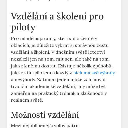
Vzdělání a školení ⁣pro
piloty
Pro​ mladé aspiranty, kteří sní o životě v
oblacích, ​je důležité vybrat si ​správnou cestu
vzdělání a ​školení. V dnešním světě letectví
nezáleží jen ⁢na tom, mít ⁣sen, ale také na⁤ tom,
jak se k němu⁢ dostat. Existuje několik způsobů,
jak ⁢se stát ​pilotem a každý z
nich má své výhody
a nevýhody. ⁤Zatímco jeden může zahrnovat
⁢tradiční akademické vzdělání, jiný může být
zaměřen na praktický trénink a⁣ zkušenosti v
reálném světě.
Možnosti vzdělání
Mezi⁢ nejoblíbenější volby patří: