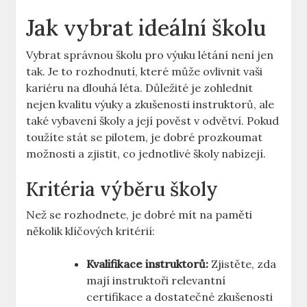
Jak vybrat ideální školu
Vybrat správnou školu⁤ pro výuku létání není jen
tak. Je to ⁢rozhodnutí,​ které může⁣ ovlivnit vaši
kariéru na dlouhá léta. Důležité je zohlednit
nejen ⁤kvalitu ⁤výuky a zkušenosti ‌instruktorů, ale
také vybavení školy a ​její​ pověst v odvětví. Pokud⁤
toužíte stát ‌se‍ pilotem, je ​dobré ⁢prozkoumat
možnosti a zjistit, co jednotlivé‍ školy nabízejí.
Kritéria výběru školy
Než se rozhodnete, je dobré mít⁤ na paměti
několik klíčových kritérií:
Kvalifikace instruktorů:
Zjistěte, zda
mají instruktoři relevantní
certifikace a dostatečné zkušenosti