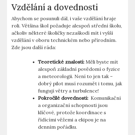
Vzdělání a dovednosti
Abychom se posunuli dál, i vaše vzdělání‌ hraje
roli.⁤ Většina⁣ škol požaduje alespoň střední​ školu,
ačkoliv některé školičky nezaškodí mít i vyšší
vzdělání v oboru technickém nebo ⁣přírodním.⁣
Zde ⁣jsou další ráda:
Teoretické ⁣znalosti:
Měli byste mít
alespoň základní povědomí o fyzice
a meteorologii. Není ⁣to jen tak⁢ –
dobrý pilot musí​ rozumět i tomu,‌ jak
fungují větry a turbulence!
Pokročilé dovednosti:
‌ Komunikační
a organizační schopnosti jsou
klíčové, protože koordinace s​
řídícími věžemi a ekipou je na
denním pořádku.