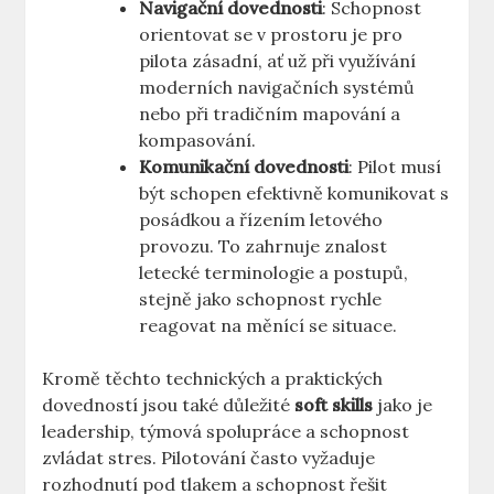
Navigační dovednosti
: Schopnost
orientovat ⁢se ‍v prostoru je pro
pilota⁣ zásadní, ať ​už při využívání
moderních navigačních‌ systémů
⁢nebo ​při⁤ tradičním ⁢mapování a
kompasování.
Komunikační dovednosti
: Pilot musí
být schopen efektivně ⁢komunikovat ​s
posádkou⁤ a ‍řízením ​letového
‌provozu. To zahrnuje znalost
letecké‍ terminologie a postupů,
stejně ⁣jako schopnost ⁢rychle
reagovat​ na měnící se situace.
Kromě těchto technických a praktických
dovedností jsou také důležité
soft skills
jako je
leadership, týmová spolupráce a schopnost
zvládat stres. Pilotování často vyžaduje
rozhodnutí ⁣pod tlakem a⁣ schopnost řešit