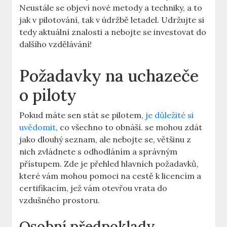
Neustále se objeví nové metody‌ a techniky, a to
jak v pilotování, tak ⁤v údržbě letadel.⁢ Udržujte si
⁤tedy⁤ aktuální‍ znalosti a nebojte‌ se investovat do
‍dalšího vzdělávání!
Požadavky ‌na uchazeče⁣
o ‍piloty
Pokud máte ⁤sen‌ stát se pilotem, ⁣
je ⁢důležité si
uvědomit
, co všechno to obnáší. se ⁣mohou ⁢zdát
jako dlouhý seznam, ⁣ale nebojte se, většinu‌ z
nich ⁤zvládnete s odhodláním a ‌správným
přístupem. Zde je přehled hlavních požadavků,
které vám mohou pomoci na cestě k licencím a
‌certifikacím, jež vám otevřou vrata do
vzdušného prostoru.
Osobní předpoklady