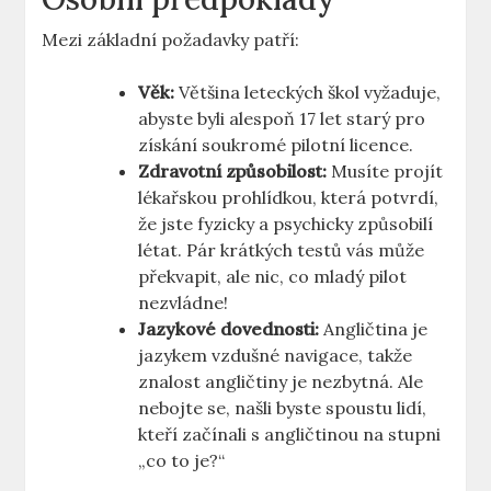
Mezi základní požadavky patří:
Věk:
Většina leteckých ‌škol vyžaduje,
‌abyste byli alespoň 17 let starý pro
získání soukromé pilotní licence.
Zdravotní způsobilost:
Musíte projít
lékařskou prohlídkou, která potvrdí,
že ⁤jste fyzicky a psychicky způsobilí
létat.⁣ Pár krátkých testů vás může⁤
překvapit, ale nic, co mladý pilot
nezvládne!
Jazykové dovednosti:
Angličtina je
jazykem vzdušné navigace, ⁤takže
znalost angličtiny ⁤je nezbytná. Ale
nebojte ⁣se,‍ našli byste spoustu⁣ lidí,
‌kteří začínali s‌ angličtinou na⁤ stupni
„co to je?“