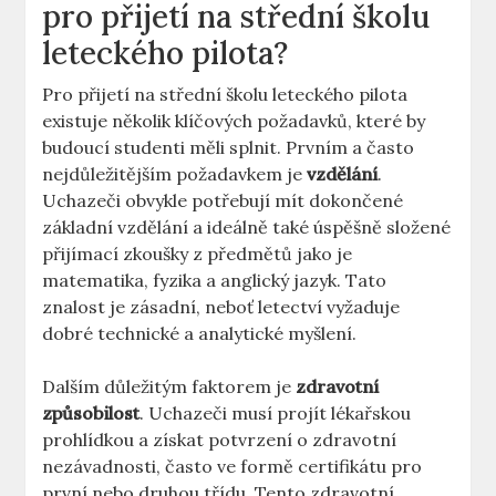
pro přijetí na ‍střední školu
leteckého pilota?
Pro přijetí na‍ střední školu leteckého pilota
existuje několik​ klíčových ⁢požadavků, které by
budoucí studenti měli splnit. Prvním ‍a často
nejdůležitějším požadavkem je
vzdělání
.
Uchazeči ⁤obvykle potřebují mít dokončené
základní vzdělání a⁢ ideálně také‌ úspěšně složené
přijímací ​zkoušky ​z předmětů ⁢jako je
matematika, ​fyzika a anglický jazyk. Tato⁢
znalost je zásadní, neboť letectví vyžaduje
dobré technické ⁤a analytické‍ myšlení.
Dalším důležitým faktorem je
zdravotní⁢
způsobilost
. Uchazeči musí projít⁤ lékařskou
prohlídkou a získat potvrzení⁤ o zdravotní
nezávadnosti, často ve formě‌ certifikátu pro
první nebo⁤ druhou třídu. ‍Tento zdravotní