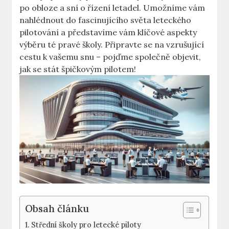
po obloze a sní o řízení letadel. Umožníme vám
nahlédnout do fascinujícího světa leteckého⁢
pilotování‌ a představíme vám klíčové ⁤aspekty⁤
výběru té pravé školy. Připravte se na vzrušující​
cestu‌ k vašemu snu – pojďme‍ společně objevit,
jak se stát špičkovým pilotem!
Obsah článku
Střední školy ⁢pro letecké piloty