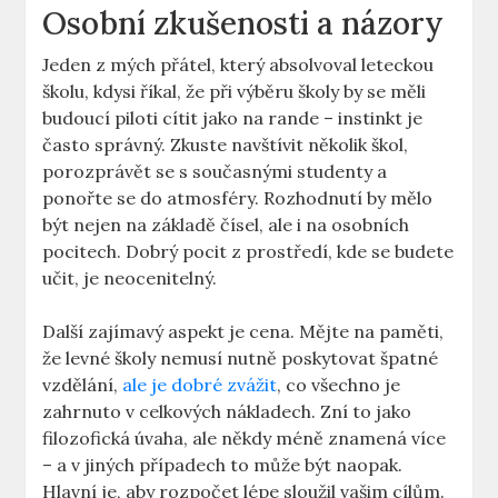
Osobní zkušenosti a ⁣názory
Jeden z mých přátel,⁢ který absolvoval leteckou
školu, kdysi říkal, ⁤že při výběru školy by⁢ se měli
‌budoucí piloti⁢ cítit jako na​ rande – ​instinkt je
často správný.‌ Zkuste navštívit několik škol,
porozprávět se s současnými studenty a
ponořte se do atmosféry. Rozhodnutí by ⁢mělo
být⁤ nejen na základě čísel, ale i na⁢ osobních
pocitech. Dobrý⁢ pocit z prostředí, kde se budete
učit, je neocenitelný.
Další zajímavý aspekt je cena. Mějte ⁣na paměti,
že‌ levné školy nemusí nutně poskytovat ⁢špatné
vzdělání,
ale je dobré zvážit
, co všechno je
zahrnuto v celkových nákladech. Zní to ‍jako‍
filozofická úvaha,‌ ale někdy méně znamená ⁤více⁢
–⁤ a​ v jiných případech to⁢ může​ být ‌naopak.⁤
Hlavní je, aby rozpočet⁤ lépe sloužil vašim cílům.