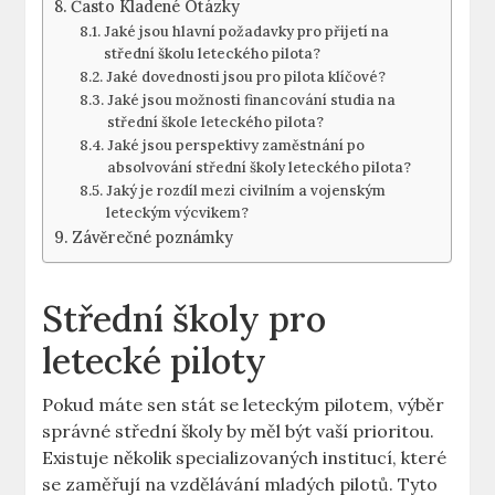
Často Kladené Otázky
Jaké jsou hlavní požadavky pro přijetí na
‍střední školu leteckého pilota?
Jaké dovednosti jsou pro pilota klíčové?
Jaké jsou možnosti financování studia na
střední⁢ škole leteckého pilota?
Jaké jsou perspektivy‍ zaměstnání ⁣po
absolvování střední školy leteckého pilota?
Jaký je rozdíl mezi civilním ⁣a vojenským‍
leteckým výcvikem?
Závěrečné⁤ poznámky
Střední školy ⁢pro
letecké piloty
Pokud ‍máte sen stát se leteckým pilotem, výběr
⁢správné střední ‌školy by⁢ měl být vaší prioritou.
‍Existuje několik‍ specializovaných institucí, které
se zaměřují na‌ vzdělávání mladých⁤ pilotů.⁤ Tyto