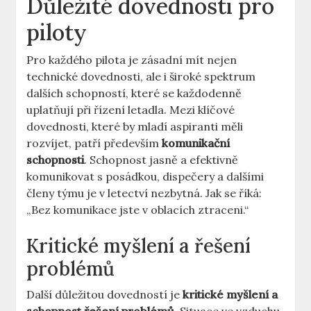
Důležité ​dovednosti pro
piloty
Pro každého ⁤pilota je zásadní ​mít nejen⁣
technické dovednosti,​ ale i ​široké spektrum
dalších schopností,‌ které se každodenně
uplatňují při řízení letadla. Mezi klíčové ​
dovednosti, které‍ by mladí aspiranti měli‍
rozvíjet, patří především
komunikační
schopnosti
. Schopnost ⁤jasně a efektivně
komunikovat s posádkou, dispečery a dalšími⁤
členy týmu je v letectví nezbytná. Jak se říká:
„Bez komunikace jste⁤ v oblacích ztraceni.“
Kritické myšlení​ a řešení⁢
problémů
Další ​důležitou dovedností je
kritické myšlení a