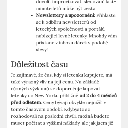
dovolit improvizovat, sledování last-
minute letů může být cesta.
Newslettery a upozornění:
Přihlaste
se k odběru newsletterů od
leteckých společností a portálů
nabízející levné letenky. Mnohdy vám
přistane v inboxu dárek v podobě
slevy!
Důležitost času
Je zajímavé, že čas, kdy si letenku kupujete, má
také výrazný vliv na její cenu. Na základě
různých výzkumů se doporučuje kupovat
letenky do New Yorku přibližně
od 2 do 4 měsíců
před odletem
. Ceny bývají obvykle nejnižší v
tomto časovém období. Kdybyste se
rozhodovali na poslední chvíli, možná budete
muset počítat s vyššími náklady, ale jak jsem již