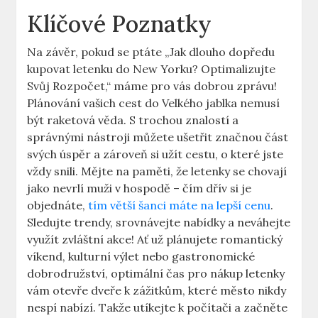
Klíčové Poznatky
Na závěr, pokud se ptáte „Jak dlouho dopředu
kupovat letenku do New Yorku? Optimalizujte
Svůj Rozpočet,“ máme pro vás dobrou zprávu!
Plánování vašich cest do Velkého jablka nemusí
být raketová věda. S trochou znalostí a
správnými nástroji můžete ušetřit značnou část
svých úspěr a zároveň si užít cestu, o které jste
vždy snili. Mějte na paměti, že letenky se chovají
jako nevrlí muži v hospodě – čím dřív si je
objednáte,
tím větší šanci máte na lepší cenu
.
Sledujte trendy, srovnávejte nabídky a neváhejte
využít zvláštní akce! Ať už plánujete romantický
víkend, kulturní výlet nebo gastronomické
dobrodružství, optimální čas pro nákup letenky
vám otevře dveře k zážitkům, které město nikdy
nespí nabízí. Takže utíkejte k počítači a začněte