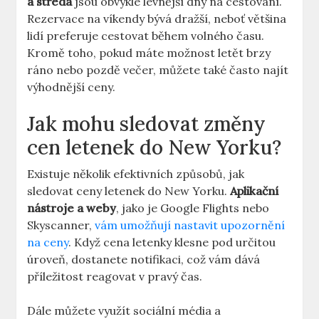
a středa
jsou obvykle levnější dny na cestování.
Rezervace na víkendy bývá dražší, neboť většina
lidí preferuje cestovat během volného času.
Kromě toho, pokud máte možnost letět brzy
ráno nebo pozdě večer, můžete také často najít
výhodnější ceny.
Jak mohu sledovat změny
cen letenek do New Yorku?
Existuje několik efektivních způsobů, jak
sledovat ceny letenek do New Yorku.
Aplikační
nástroje a weby
, jako je Google Flights nebo
Skyscanner,
vám umožňují nastavit upozornění
na ceny
. Když cena letenky klesne pod určitou
úroveň, dostanete notifikaci, což vám dává
příležitost reagovat v pravý čas.
Dále můžete využít sociální média a