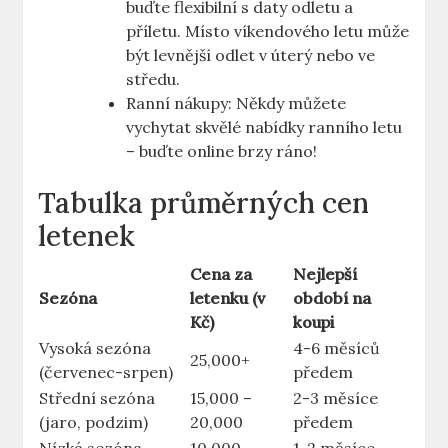
buďte flexibilní s daty odletu a
příletu. Místo víkendového letu může
být levnější odlet v úterý nebo ve
středu.
Ranní nákupy: Někdy můžete
vychytat skvělé nabídky ranního letu
– buďte online brzy ráno!
Tabulka průměrných cen
letenek
Cena za
Nejlepší
Sezóna
letenku (v
období na
Kč)
koupi
Vysoká sezóna
4-6 měsíců
25,000+
(červenec-srpen)
předem
Střední sezóna
15,000 –
2-3 měsíce
(jaro, podzim)
20,000
předem