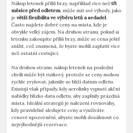
Nákup letenek příliš brzy, například více než
tři
měsíce před odletem
, může mít své výhody, jako
je
větší flexibilita ve výběru letů a sedadel
.
Často najdete dobré ceny na místa, kde je
obvykle velký zájem. Na druhou stranu, pokud si
letenku zakoupíte příliš brzy, může se cena ještě
snížit, což znamená, že byste mohli zaplatit více
než ostatní cestující.
Na druhou stranu, nákup letenek na poslední
chvíli může být rizikový, protože se ceny mohou
rychle zvyšovat, jakmile se blíží datum odletu.
Existují však případy, kdy aerolinky vypustí akční
nabídky blízko data odletu, aby zaplnily prázdná
místa. Ideální strategií je nalezení rovnováhy,
kdy pravidelně sledujete ceny a využíváte
cenové upozornění, abyste mohli dosáhnout co
nejvýhodnější rezervace.