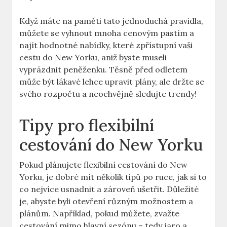
Když máte na paměti tato jednoduchá pravidla,
můžete se vyhnout mnoha cenovým pastím a
najít hodnotné nabídky, které zpřístupní vaši
cestu do New Yorku, aniž byste museli
vyprázdnit peněženku. Těsně před odletem
může být lákavé lehce upravit plány, ale držte se
svého rozpočtu a neochvějně sledujte trendy!
Tipy pro flexibilní
cestování do New Yorku
Pokud plánujete flexibilní cestování do New
Yorku, je dobré mít několik tipů po ruce, jak si to
co nejvíce usnadnit a zároveň ušetřit. Důležité
je, abyste byli otevření různým možnostem a
plánům. Například, pokud můžete, zvažte
cestování mimo hlavní sezónu – tedy jaro a