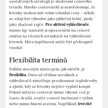
osvědčených strategií je sledování cenového
trendu. Mnoho cestovatelů si neuvědomuje, že
letenky mohou mít velmi volatilní ceny – někdy
se zdají být výhodné jako jablečný koláč, jindy
jako zkažené rajče.
Pro aktivní vyhledávače
máme tip: nastavit si upozornění na cenové
změny na různých stránkách na vyhledávání
letenek. Míra úspěšnosti může být překvapivě
vysoká!
Flexibilita termínů
Dalším mocným nástrojem, jak ušetřit, je
flexibilita
. Dnes už většina aerolinek a
vyhledávačů umožňuje prozkoumat teplokresby
a zjistit, kdy se letenky nejvíce vyplatí koupit.
Pokud můžete cestovat mimo víkend, což je
často dražší, zvažte cenové možnosti v týdnu
nebo mimo hlavní sezónu. Například,
letecké