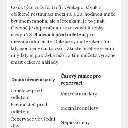
Co se týče večeře, trefit vynikající steak v
oblíbené restauraci mezi 18. a 20. hodinou může
být snem mnoha, ale s letenkami je to jinak.
Obecně je doporučeno rezervovat letenky
alespoň
3–6 měsíců před odletem
pro
mezinárodní cesty. Dále se vyhněte víkendům,
kdy jsou ceny často vyšší. Zkuste letět ve všední
dny, kdy je poptávka nižší, a tím můžete výrazně
snížit celkové náklady.
Časový rámec pro
Doporučené úspory
rezervaci
3 měsíce před
Vnitrostátní lety
odletem
5–6 měsíců před
Mezinárodní lety
odletem
Rezervace ve všední
Nejnižší ceny
dny