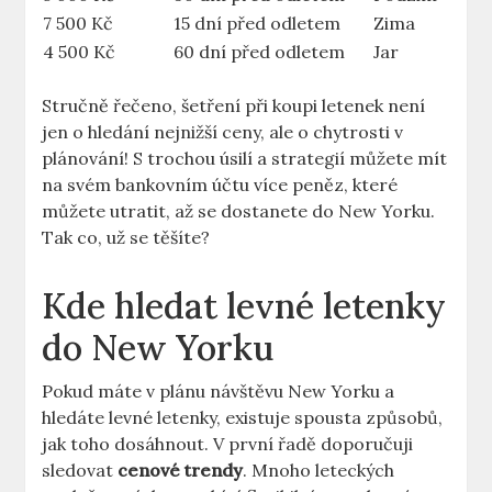
7 500 Kč
15 dní před odletem
Zima
4 500 Kč
60 dní před odletem
Jar
Stručně řečeno, šetření při koupi letenek není
jen o hledání nejnižší ceny, ale o chytrosti v
plánování! S trochou úsilí a strategií můžete mít
na svém bankovním účtu více peněz, které
můžete utratit, až se dostanete do New Yorku.
Tak co, už se těšíte?
Kde hledat levné letenky
do New Yorku
Pokud máte v plánu návštěvu New Yorku a
hledáte levné letenky, existuje spousta způsobů,
jak toho dosáhnout. V první řadě doporučuji
sledovat
cenové trendy
. Mnoho leteckých