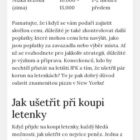
Nízká sezóna
10,000 –
1-2 měsíce
(zima)
15,000
předem
Pamatujte, že i když se vám podaří zajistit
skvělou cenu, důležité je také zkontrolovat další
poplatky, které mohou cenu letu navýšit, jako
jsou poplatky za zavazadla nebo výběr místa. Ať
už se rozhodnete pro jakkoliv strategii, důležité
je výzkum a příprava. Koneckonců, kdo by
nechtěl přistát na letišti JFK s tím, že ušetřil pár
korun na letenkách? To je pak dobrý důvod
oslavit znamenitou pizzu v New Yorku!
Jak ušetřit při koupi
letenky
Když přijde na koupi letenky, každý hledá
možnosti, jak ušetřit co nejvíce peněz. Jedna z