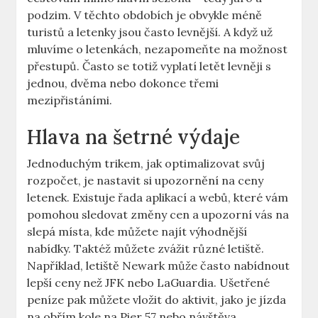
podzim. V těchto obdobích je obvykle méně
turistů a letenky jsou často levnější. A když už
mluvíme o letenkách, nezapomeňte na možnost
přestupů. Často se totiž vyplatí letět levněji s
jednou, dvěma nebo dokonce třemi
mezipřistáními.
Hlava na šetrné výdaje
Jednoduchým trikem, jak optimalizovat svůj
rozpočet, je nastavit si upozornění na ceny
letenek. Existuje řada aplikací a webů, které vám
pomohou sledovat změny cen a upozorní vás na
slepá místa, kde můžete najít výhodnější
nabídky. Taktéž můžete zvážit různé letiště.
Například, letiště Newark může často nabídnout
lepší ceny než JFK nebo LaGuardia. Ušetřené
peníze pak můžete vložit do aktivit, jako je jízda
na obřím kole na Pier 57 nebo návštěva