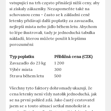
vstupující na trh często přinášejí nižší ceny, aby
si získaly zákazníky. Nezapomeňte také na
schovanou cenu – často se k základní ceně
letenky přidávají další poplatky za zavazadla,
nejlepší místa nebo jídlo během letu. Abychom
to lépe ilustrovali, tady je jednoduchá tabulka
nákladů, kterou můžete použít k lepšímu
porozumění:
Typ poplatku
Přibližná cena (CZK)
Zavazadlo do 23 kg
1 200
Výběr místa
300
Strava během letu
500
Všechny tyto faktory dohromady ukazují, že
cena letenky není vždy natolik jednoduchá, jak
se na první pohled zdá. Jako častý cestovatel
jsem se s touto situací setkal mnohokrát a