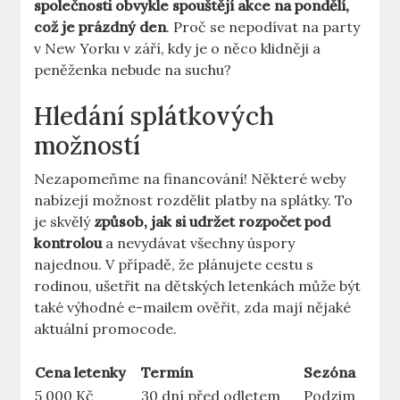
společnosti obvykle spouštějí akce na pondělí,
což je prázdný den
. Proč se nepodívat na party
v New Yorku v září, kdy je o něco klidněji a
peněženka nebude na suchu?
Hledání splátkových
možností
Nezapomeňme na financování! Některé weby
nabízejí možnost rozdělit platby na splátky. To
je skvělý
způsob, jak si udržet rozpočet pod
kontrolou
a nevydávat všechny úspory
najednou. V případě, že plánujete cestu s
rodinou, ušetřit na dětských letenkách může být
také výhodné e-mailem ověřit, zda mají nějaké
aktuální promocode.
Cena letenky
Termín
Sezóna
5 000 Kč
30 dní před odletem
Podzim