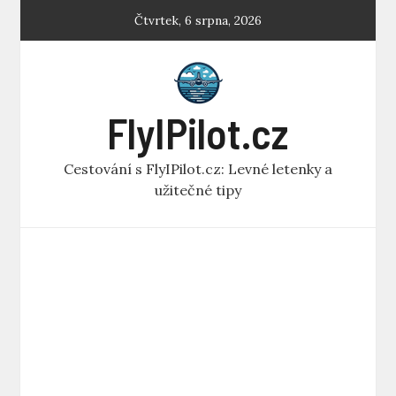
Skip
Čtvrtek, 6 srpna, 2026
to
content
FlyIPilot.cz
Cestování s FlyIPilot.cz: Levné letenky a
užitečné tipy