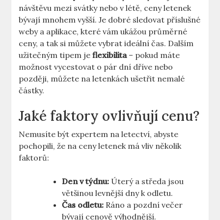
návštěvu mezi svátky nebo v létě, ceny letenek
bývají mnohem vyšší. Je dobré sledovat příslušné
weby a aplikace, které vám ukážou průměrné
ceny, a tak si můžete vybrat ideální čas. Dalším
užitečným tipem je
flexibilita
– pokud máte
možnost vycestovat o pár dní dříve nebo
později, můžete na letenkách ušetřit nemalé
částky.
Jaké faktory ovlivňují cenu?
Nemusíte být expertem na letectví, abyste
pochopili, že na ceny letenek má vliv několik
faktorů:
Den v týdnu:
Úterý a středa jsou
většinou levnější dny k odletu.
Čas odletu:
Ráno a pozdní večer
bývají cenově výhodnější.