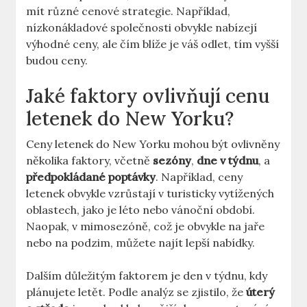
mít různé cenové strategie. Například,
nízkonákladové společnosti obvykle nabízejí
výhodné ceny, ale čím blíže je váš odlet, tím vyšší
budou ceny.
Jaké faktory ovlivňují cenu
letenek do New Yorku?
Ceny letenek do New Yorku mohou být ovlivněny
několika faktory, včetně
sezóny
,
dne v týdnu
, a
předpokládané poptávky
. Například, ceny
letenek obvykle vzrůstají v turisticky vytížených
oblastech, jako je léto nebo vánoční období.
Naopak, v mimosezóně, což je obvykle na jaře
nebo na podzim, můžete najít lepší nabídky.
Dalším důležitým faktorem je den v týdnu, kdy
plánujete letět. Podle analýz se zjistilo, že
úterý