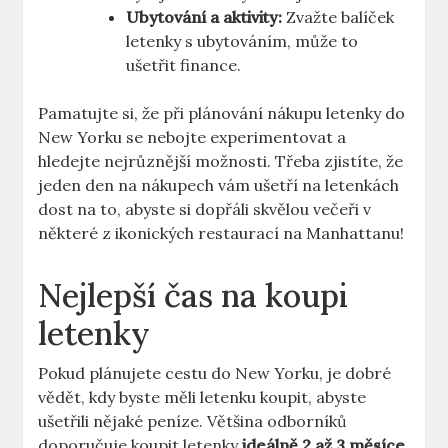
Ubytování a aktivity:
Zvažte balíček
letenky s ubytováním, může to
ušetřit finance.
Pamatujte si, že při plánování nákupu letenky do
New Yorku se nebojte experimentovat a
hledejte nejrůznější možnosti. Třeba zjistíte, že
jeden den na nákupech vám ušetří na letenkách
dost na to, abyste si dopřáli skvělou večeři v
některé z ikonických restaurací na Manhattanu!
Nejlepší čas na koupi
letenky
Pokud plánujete cestu do New Yorku, je dobré
vědět, kdy byste měli letenku koupit, abyste
ušetřili nějaké peníze. Většina odborníků
doporučuje koupit letenky
ideálně 2 až 3 měsíce