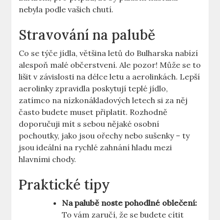
nebyla podle vašich chutí.
Stravování na palubě
Co se týče jídla, většina letů do Bulharska nabízí
alespoň malé občerstvení. Ale pozor! Může se to
lišit v závislosti na délce letu a aerolinkách. Lepší
aerolinky zpravidla poskytují teplé jídlo,
zatímco na nízkonákladových letech si za něj
často budete muset připlatit. Rozhodně
doporučuji mít s sebou nějaké osobní
pochoutky, jako jsou ořechy nebo sušenky – ty
jsou ideální na rychlé zahnání hladu mezi
hlavními chody.
Praktické tipy
Na palubě noste pohodlné oblečení:
To vám zaručí, že se budete cítit