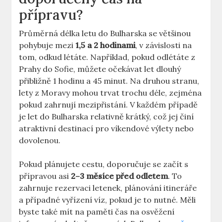
přípravu?
Průměrná délka letu do Bulharska se většinou
pohybuje mezi
1,5 a 2 hodinami
, v závislosti na
tom, odkud létáte. Například, pokud odlétáte z
Prahy do Sofie, můžete očekávat let dlouhý
přibližně 1 hodinu a 45 minut. Na druhou stranu,
lety z Moravy mohou trvat trochu déle, zejména
pokud zahrnují mezipřistání. V každém případě
je let do Bulharska relativně krátký, což jej činí
atraktivní destinací pro víkendové výlety nebo
dovolenou.
Pokud plánujete cestu, doporučuje se začít s
přípravou asi
2–3 měsíce před odletem
. To
zahrnuje rezervaci letenek, plánování itineráře
a případné vyřízení víz, pokud je to nutné. Měli
byste také mít na paměti čas na osvěžení