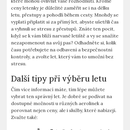
které mohou ovlivnit vaše rozhodnutí. Kromě
ceny letenky je důležité zaměřit se i na délku
letu, přestupy a pohodlí během cesty. Mnohdy se
vyplatí připlatit si za přímý let, abyste ušetřili čas
a vyhnuli se stresu z přestupů. Znáte ten pocit,
když se k vám blíží narvané letiště a vy se snažíte
nezapomenout na svůj pas? Odhadněte si, kolik
času potřebujete na odbavení a bezpečnostní
kontroly, a zvolte let, který vám to umožní bez
stresu.
Další tipy při výběru letu
Čím více informací máte, tím lépe můžete
vybrat ten správný let. Je dobré se podívat na
dostupné možnosti u různých aerolinek a
porovnat nejen ceny, ale i služby, které nabízejí.
Zvažte také: