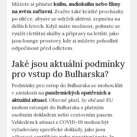
Můžete si přinést
knihu, audioknihu nebo filmy
na svém zařízení
. Zvažte také krátké procházky
po uličce, abyste se udrželi aktivní, zejména na
delších letech. Když máte možnost, pokuste se
využít i letištní služby a přípravy na letišti, jako
jsou lounge prostory, kde si můžete pohodlně
odpočinout před odletem.
Jaké jsou aktuální podmínky
pro vstup do Bulharska?
Podmínky pro vstup do Bulharska se mohou lišit
v závislosti na
pandemických opatřeních a
aktuální situaci
. Obecně platí, že občané EU
mohou vstoupit do Bulharska s platným
osobním dokladem nebo cestovním pasem.
Vzhledem k situaci s COVID-19 mohou být
vyžadovány specifické doklady, jako jsou
očkovací certifikáty nebo negativní testy. Je