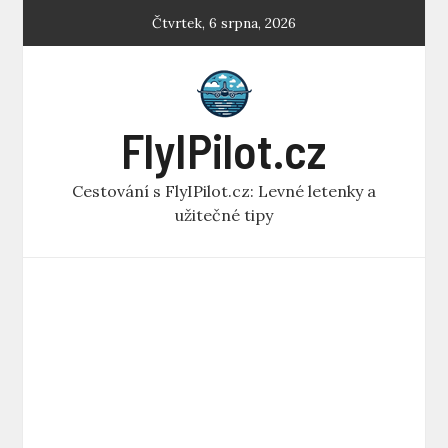
Skip
Čtvrtek, 6 srpna, 2026
to
content
FlyIPilot.cz
Cestování s FlyIPilot.cz: Levné letenky a
užitečné tipy