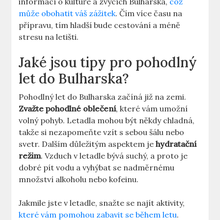
informací o kultuře a zvycích Bulharska,
což
může obohatit váš zážitek
. Čím více času na
přípravu, tím hladší bude cestování a méně
stresu na letišti.
Jaké jsou tipy pro pohodlný
let do Bulharska?
Pohodlný let do Bulharska začíná již na zemi.
Zvažte pohodlné oblečení
, které vám umožní
volný pohyb. Letadla mohou být někdy chladná,
takže si nezapomeňte vzít s sebou šálu nebo
svetr. Dalším důležitým aspektem je
hydratační
režim
. Vzduch v letadle bývá suchý, a proto je
dobré pít vodu a vyhýbat se nadměrnému
množství alkoholu nebo kofeinu.
Jakmile jste v letadle, snažte se najít aktivity,
které vám pomohou zabavit se během letu
.