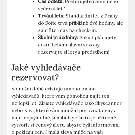
Čas odletu:
Preferujete ranní nebo
večerní let?
Trvání letu:
Standardní let z Prahy
do Sofie trvá přibližně dvě hodiny, ale
zahrňte i čas na check-in.
Školní prázdniny:
Pokud plánujete
cestu během hlavní sezony,
rezervujte si lety s předstihem!
Jaké vyhledávače
rezervovat?
V dnešní době existuje mnoho online
vyhledávačů, které vám pomohou najít ten
nejlepší let. Zkuste vyhledávače jako Skyscanner
nebo Kiwi, které vám umožní porovnat ceny a
najít nejvýhodnější nabídky. Často je užitečné
vytvořit si cenový alert, abyste byli informováni
o poklesu cen. I malá sleva může na vaší