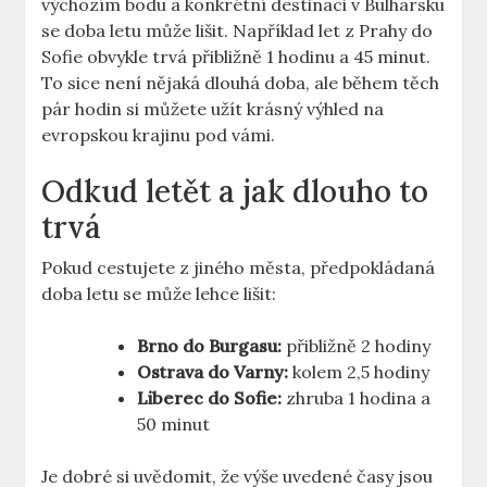
výchozím bodu a konkrétní destinaci v Bulharsku
se doba letu může lišit. Například let z Prahy do
Sofie obvykle trvá přibližně 1 hodinu a 45 minut.
To sice není nějaká dlouhá doba, ale během těch
pár hodin si můžete užít krásný výhled na
evropskou krajinu pod vámi.
Odkud letět a jak dlouho to
trvá
Pokud cestujete z jiného města, předpokládaná
doba letu se může lehce lišit:
Brno do Burgasu:
přibližně 2 hodiny
Ostrava do Varny:
kolem 2,5 hodiny
Liberec do Sofie:
zhruba 1 hodina a
50 minut
Je dobré si uvědomit, že výše uvedené časy jsou