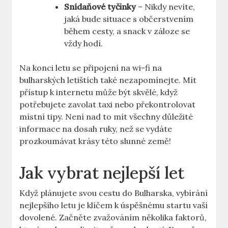
Snídaňové tyčinky
– Nikdy nevíte,
jaká bude situace s občerstvením
během cesty, a snack v záloze se
vždy hodí.
Na konci letu se připojení na wi-fi na
bulharských letištích také nezapomínejte. Mít
přístup k internetu může být skvělé, když
potřebujete zavolat taxi nebo překontrolovat
místní tipy. Není nad to mít všechny důležité
informace na dosah ruky, než se vydáte
prozkoumávat krásy této slunné země!
Jak vybrat nejlepší let
Když plánujete svou cestu do Bulharska, vybírání
nejlepšího letu je klíčem k úspěšnému startu vaší
dovolené. Začněte zvažováním několika faktorů,