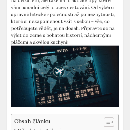
na délku letu, ale také na praktické tipy, které
vám usnadní celý proces cestování. Od výběru
správné letecké společnosti až po nezbytnosti,
které si nezapomenout vzít s sebou – vše, co
potřebujete vědět, je na dosah. Připravte se na
výlet do země s bohatou historií, nádhernými
plážemi a skvělou kuchyní!
Obsah článku