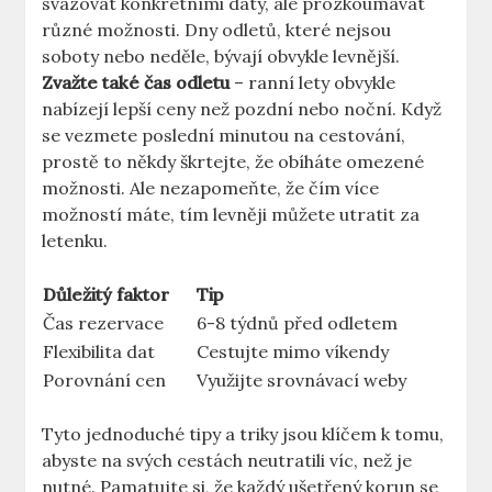
svazovat konkrétními daty, ale prozkoumávat
různé možnosti. Dny odletů, které nejsou
soboty nebo neděle, bývají obvykle levnější.
Zvažte také čas odletu
– ranní lety obvykle
nabízejí lepší ceny než pozdní nebo noční. Když
se vezmete poslední minutou na cestování,
prostě to někdy škrtejte, že obíháte omezené
možnosti. Ale nezapomeňte, že čím více
možností máte, tím levněji můžete utratit za
letenku.
Důležitý faktor
Tip
Čas rezervace
6-8 týdnů před odletem
Flexibilita dat
Cestujte mimo víkendy
Porovnání cen
Využijte srovnávací weby
Tyto jednoduché tipy a triky jsou klíčem k tomu,
abyste na svých cestách neutratili víc, než je
nutné. Pamatujte si, že každý ušetřený korun se