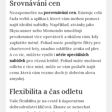
Srovnávání cen
Nezapomeňte na
porovnávání cen
. Existuje celá
řada webů a aplikací, které vám mohou pomoci
najít ideální nabídky. Například, stránky jako
Skyscanner nebo Momondo umožňují
prozkoumat více operátorů a ukážou vám, kdy
zaplatíte méně. Pokud navíc použijete filtry pro
charterové lety, snadno oddělíte zrnka od plev.
A co víc, můžete využít i
série speciálních
nabídek
pro různá letiště. Pokud máte možnost
odletu z více míst, může se vám podařit najít
cenu, která vám vezme dech (v dobrém slova
smyslu).
Flexibilita a čas odletu
Vaše flexibilita je na cestě k úspornému
dobrodružství klíčová. Zkuste se nenechat