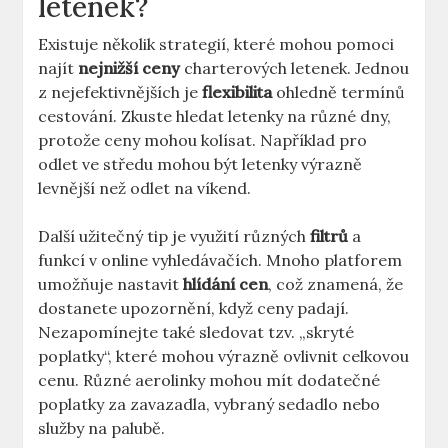
letenek?
Existuje několik strategií, které mohou pomoci
najít
nejnižší ceny
charterových letenek. Jednou
z nejefektivnějších je
flexibilita
ohledně termínů
cestování. Zkuste hledat letenky na různé dny,
protože ceny mohou kolísat. Například pro
odlet ve středu mohou být letenky výrazně
levnější než odlet na víkend.
Další užitečný tip je využití různých
filtrů
a
funkcí v online vyhledávačích. Mnoho platforem
umožňuje nastavit
hlídání cen
, což znamená, že
dostanete upozornění, když ceny padají.
Nezapomínejte také sledovat tzv. „skryté
poplatky“, které mohou výrazně ovlivnit celkovou
cenu. Různé aerolinky mohou mít dodatečné
poplatky za zavazadla, vybraný sedadlo nebo
služby na palubě.