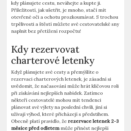
kdy plánujete cestu, neváhejte a kupte ji.
Příležitostí, jak ušetřit, je mnoho, stačí mít
otevřené oči a ochotu prozkoumávat. S trochou
trpělivosti a štěstí můžete své cestovatelské sny
naplnit bez přetížení rozpočtu!
Kdy rezervovat
charterové letenky
Když plánujete své cesty a přemýšlíte o
rezervaci charterových letenek, je zásadní si
uvědomit, že načasování může hrát klíčovou roli
při získávání nejlepších nabídek. Zatímco
někteří cestovatelé mohou mít tendenci
plánovat své výlety na poslední chvíli, jiní si
užívají výhod, které přicházejí s předstihem.
Obecně platí pravidlo, že
rezervace letenek 2-3
měsíce před odletem
může přinést nejlepší