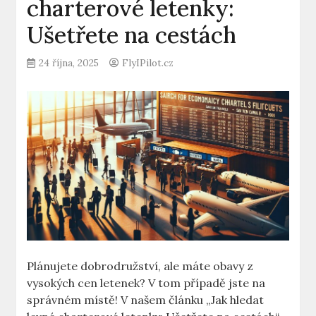
charterové letenky:
Ušetřete na cestách
24 října, 2025
FlyIPilot.cz
Plánujete dobrodružství, ale máte obavy z
vysokých cen letenek? V tom případě jste na
správném místě! V našem článku „Jak hledat