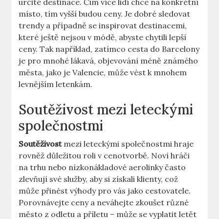
určité destinace. Čím více lidí chce na konkrétní
místo, tím vyšší budou ceny. Je dobré sledovat
trendy a případně se inspirovat destinacemi,
které ještě nejsou v módě, abyste chytili lepší
ceny. Tak například, zatímco cesta do Barcelony
je pro mnohé lákavá, objevování méně známého
města, jako je Valencie, může vést k mnohem
levnějším letenkám.
Soutěživost mezi leteckými
společnostmi
Soutěživost
mezi leteckými společnostmi hraje
rovněž důležitou roli v cenotvorbě. Noví hráči
na trhu nebo nízkonákladové aerolinky často
zlevňují své služby, aby si získali klienty, což
může přinést výhody pro vás jako cestovatele.
Porovnávejte ceny a neváhejte zkoušet různé
město z odletu a příletu – může se vyplatit letět