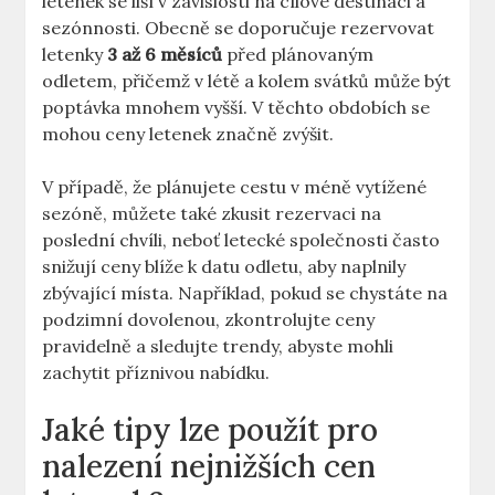
letenek se liší v závislosti na cílové destinaci a
sezónnosti. Obecně se doporučuje rezervovat
letenky
3 až 6 měsíců
před plánovaným
odletem, přičemž v létě a kolem svátků může být
poptávka mnohem vyšší. V těchto obdobích se
mohou ceny letenek značně zvýšit.
V případě, že plánujete cestu v méně vytížené
sezóně, můžete také zkusit rezervaci na
poslední chvíli, neboť letecké společnosti často
snižují ceny blíže k datu odletu, aby naplnily
zbývající místa. Například, pokud se chystáte na
podzimní dovolenou, zkontrolujte ceny
pravidelně a sledujte trendy, abyste mohli
zachytit příznivou nabídku.
Jaké tipy lze použít pro
nalezení nejnižších cen