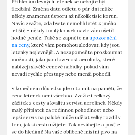
Při hledání levných letenek se nebojte být
flexibilní. Změna data odletu o pár dní může
někdy znamenat úsporu až několik tisíc korun.
Navíc zvažte, zda byste nemohli letět z jiného
letiště – někdy i malý kousek navíc vám ušetří
hodně peněz. Také se zapněte na
upozornění
na ceny
, které vám pomohou sledovat, kdy jsou
letenky nejlevnější. A nezapomeňte prozkoumat
možnosti, jako jsou low-cost aerolinky, které
nabízejí skvělé cenové nabídky, pokud vám
nevadí rychlé přestupy nebo menší pohodlí.
V konečném důsledku jde o to mít na paměti, že
cena letenek není všechno. Zvažte i celkový
zážitek z cesty a kvalitu servisu aerolinek. Někdy
malý příplatek za rodinnou pohodlnost nebo
lepší servis na palubě může udělat velký rozdíl v
tom, jak si cestu užijete. Tak neváhejte a pusťte
se do hledání! Na vaše oblíbené místní pivo na