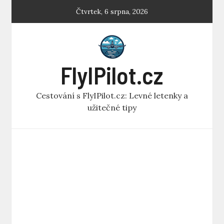
Skip
Čtvrtek, 6 srpna, 2026
to
content
FlyIPilot.cz
Cestování s FlyIPilot.cz: Levné letenky a
užitečné tipy