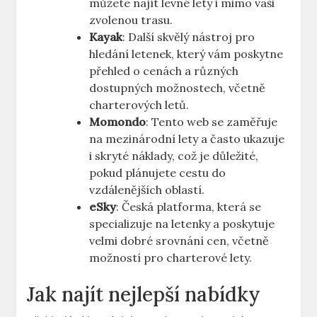
můžete najít levné lety i mimo vaši
zvolenou trasu.
Kayak
: Další skvělý nástroj pro
hledání letenek, který vám poskytne
přehled o cenách a různých
dostupných možnostech, včetně
charterových letů.
Momondo
: Tento web se zaměřuje
na mezinárodní lety a často ukazuje
i skryté náklady, což je důležité,
pokud plánujete cestu do
vzdálenějších oblastí.
eSky
: Česká platforma, která se
specializuje na letenky a poskytuje
velmi dobré srovnání cen, včetně
možností pro charterové lety.
Jak najít nejlepší nabídky