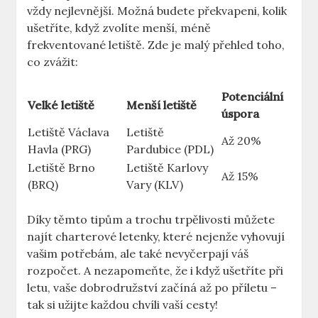
vždy nejlevnější. Možná budete překvapeni, kolik
ušetříte, když zvolíte menší, méně
frekventované letiště. Zde je malý přehled toho,
co zvážit:
Potenciální
Velké letiště
Menší letiště
úspora
Letiště Václava
Letiště
Až 20%
Havla (PRG)
Pardubice (PDL)
Letiště Brno
Letiště Karlovy
Až 15%
(BRQ)
Vary (KLV)
Díky těmto tipům a trochu trpělivosti můžete
najít charterové letenky, které nejenže vyhovují
vašim potřebám, ale také nevyčerpají váš
rozpočet. A nezapomeňte, že i když ušetříte při
letu, vaše dobrodružství začíná až po příletu –
tak si užijte každou chvíli vaší cesty!