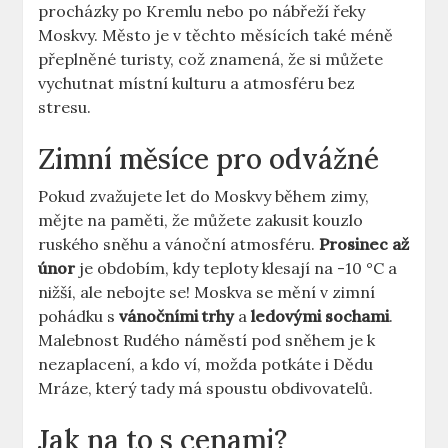
procházky po Kremlu nebo po nábřeží řeky
Moskvy. Město je v těchto měsících také méně
přeplněné turisty, což znamená, že si můžete
vychutnat místní kulturu a atmosféru bez
stresu.
Zimní měsíce pro odvážné
Pokud zvažujete let do Moskvy během zimy,
mějte na paměti, že můžete zakusit kouzlo
ruského sněhu a vánoční atmosféru.
Prosinec až
únor
je obdobím, kdy teploty klesají na -10 °C a
nižší, ale nebojte se! Moskva se mění v zimní
pohádku s
vánočními trhy
a
ledovými sochami
.
Malebnost Rudého náměstí pod sněhem je k
nezaplacení, a kdo ví, možda potkáte i Dědu
Mráze, který tady má spoustu obdivovatelů.
Jak na to s cenami?