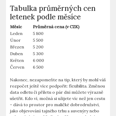
Tabulka průměrných cen
letenek podle měsíce
Měsíc
Průměrná cena (v CZK)
Leden
5 800
Únor
5 500
Březen
5 200
Duben
5 300
Květen
6 000
Červen
6 500
Nakonec, nezapomeňte na tip, který by mohl váš
rozpočet ještě více podpořit: flexibilita. Změnou
data odletu či příletu o pár dní můžete výrazně
ušetřit. Kdo ví, možná si užijete víc než jen cestu
– dává to prostor pro maličké dobrodružství,
jako objevování tajného trhu s suvenýry nebo