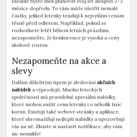
Ideálně byste měli plánovat svůj let alespoň 2–3
měsíce dopředu. To vám může ušetřit nemalé
částky, jelikož letenky tendují k nejvyšším cenám
těsně před odletem. Například, pokud se
rozhodnete letět během letních prázdnin,
nezapomeňte, že konkurence je vysoká a ceny
skokově rostou.
Nezapomeňte na akce a
slevy
Dalším důležitým tipem je sledování
akčních
nabídek
a výprodejů. Mnoho leteckých
společností má pravidelně speciální nabídky,
které mohou snížit cenu letenky i o několik tisíc
korun. Existují také webové stránky a aplikace,
které shromažďují nejlepší nabídky a upozorňují
vás na ně. Zkuste si nastavit notifikace, aby vám
nic neuniklo!