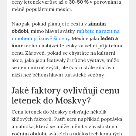
ceny letenek vzrůst až o
30-50 %
v porovnání s
méně populárními měsíci.
Naopak, pokud plánujete cestu v
zimním
období
, mimo hlavní svátky,
můžete narazit na
mnohem příznivější ceny
. Měsíce jako
leden a
únor
mohou nabízet letenky za velmi přijatelnou
cenu. Zároveň, pokud se chystáte na kulturní
akce, jako jsou festivaly či různé výstavy, může
se cena mírně zvýšit, ale často stále zůstává
nižší než během hlavní turistické sezóny.
Jaké faktory ovlivňují cenu
letenek do Moskvy?
Cenu letenek do Moskvy ovlivňuje několik
klíčových faktorů. Patří sem například poptávka
a nabídka, která se může měnit v závislosti na
ročním období, svátcích a událostech konaných