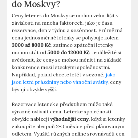
do Moskvy?
Ceny letenek do Moskvy se mohou velmi lišit v
závislosti na mnoha faktorech, jako je času
rezervace, den v týdnu a sezónnost. Průměrná
cena jednosměrné letenky se pohybuje kolem
3000 až 8000 Kč
, zatímco zpáteční letenky
mohou stát od
5000 do 12000 Kč
. Je důležité si
uvědomit, že ceny se mohou měnit i na základě
konkurence mezi leteckými společnostmi.
Například, pokud chcete letět v sezoně,
jako
jsou letní prázdniny nebo vánoční svátky
, ceny
bývají obvykle vyšší.
Rezervace letenek s předstihem může také
výrazně ovlivnit cenu. Letecké společnosti
obvykle nabízejí
výhodnější ceny
, když si letenky
zakoupíte alespoň 2-3 měsíce před plánovaným
odletem. Využití různých online srovnávačů cen