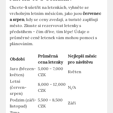
Chcete-li ušetřit na letenkách, vyhněte se
vrcholným letním měsícům, jako jsou
červenec
a srpen
, kdy se ceny zvedají, a turisté zaplňují
město. Zkuste si rezervovat letenky s
předstihem – čím dříve, tím lépe! Údaje o
průměrné ceně letenek vám mohou pomoci s
plánováním.
Průměrná
Nejlepší měsíc
Období
cena letenky
pro návštěvu
Jaro (březen-
5,000 – 7,000
Květen
květen)
CZK
Letní
8,000 – 12,000
(červen-
N/A
CZK
srpen)
Podzim (září-
5,500 – 8,500
Září
listopad)
CZK
Zima