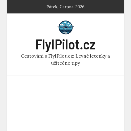
Skip
Pátek, 7 srpna, 2026
to
content
FlyIPilot.cz
Cestování s FlyIPilot.cz: Levné letenky a
užitečné tipy