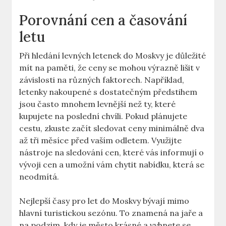
Porovnání cen a časování
letu
Při hledání levných letenek do Moskvy je důležité
mít na paměti, že ceny se mohou výrazně lišit v
závislosti na různých faktorech. Například,
letenky nakoupené s dostatečným předstihem
jsou často mnohem levnější než ty, které
kupujete na poslední chvíli. Pokud plánujete
cestu, zkuste začít sledovat ceny minimálně dva
až tři měsíce před vaším odletem. Využijte
nástroje na sledování cen, které vás informují o
vývoji cen a umožní vám chytit nabídku, která se
neodmítá.
Nejlepší časy pro let do Moskvy bývají mimo
hlavní turistickou sezónu. To znamená na jaře a
na podzim, kdy je město krásné a vyhnete se