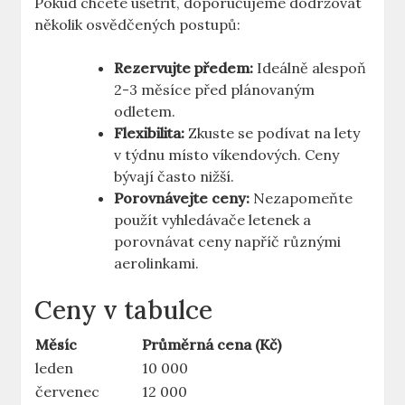
Pokud chcete ušetřit, doporučujeme dodržovat
několik osvědčených postupů:
Rezervujte předem:
Ideálně alespoň
2-3 měsíce před plánovaným
odletem.
Flexibilita:
Zkuste se podívat na lety
v týdnu místo víkendových. Ceny
bývají často nižší.
Porovnávejte ceny:
Nezapomeňte
použít vyhledávače letenek a
porovnávat ceny napříč různými
aerolinkami.
Ceny v tabulce
Měsíc
Průměrná cena (Kč)
leden
10 000
červenec
12 000