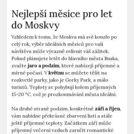
Nejlepší měsíce pro let
do Moskvy
Vzhledem k tomu, že Moskva má své kouzlo po
celý rok, výběr ideálních měsíců pro vaši
návštěvu může výrazně ovlivnit váš zážitek.
Pokud plánujete letět do hlavního města Ruska,
zvažte
jaro a podzim
, které nabízejí příjemné a
mírné počasí. V
květnu
se můžete těšit na
rozkvetlé parky, jako je Gorky Park, a málo
turistů. Teploty se pohybují kolem příjemných
15–20 °C, což je prozkoumávání města ideální.
Na druhé straně podzim, konkrétně
září a říjen
,
vám nabídne překrásné zbarvení listí a stále
ještě příjemné teploty. Začátkem září může
příjemný večerní vzduch zaručit romantické