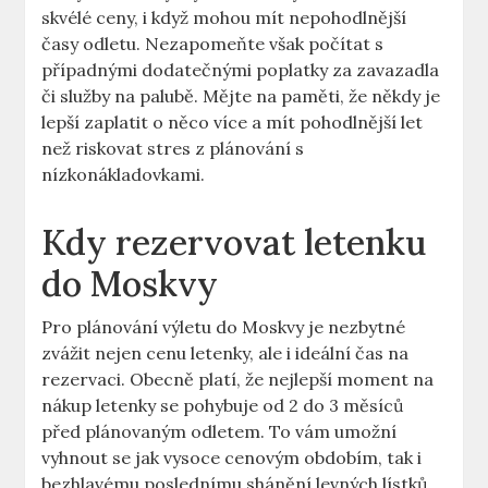
skvélé ceny, i když mohou mít nepohodlnější
časy odletu. Nezapomeňte však počítat s
případnými dodatečnými poplatky za zavazadla
či služby na palubě. Mějte na paměti, že někdy je
lepší zaplatit o něco více a mít pohodlnější let
než riskovat stres z plánování s
nízkonákladovkami.
Kdy rezervovat letenku
do Moskvy
Pro plánování výletu do Moskvy je nezbytné
zvážit nejen cenu letenky, ale i ideální čas na
rezervaci. Obecně platí, že nejlepší moment na
nákup letenky se pohybuje od 2 do 3 měsíců
před plánovaným odletem. To vám umožní
vyhnout se jak vysoce cenovým obdobím, tak i
bezhlavému poslednímu shánění levných lístků.