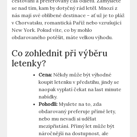
cestování a preferovaný čas odletu. Zamyslete
se nad tím, kam by dotyčný rád letěl. Mnozí z
nás mají své oblíbené destinace – ať už je to pláž
v Chorvatsku, romantická Paříž nebo vzrušující
New York. Pokud víte, co by mohlo
obdarovaného potěšit, máte velkou výhodu.
Co zohlednit při výběru
letenky?
Cena:
Někdy může být výhodné
koupit letenku v předstihu, jindy se
naopak vyplatí čekat na last minute
nabídky.
Pohodlí:
Myslete na to, zda
obdarovaný preferuje přímé lety,
nebo mu nevadí si udělat
mezipřistání. Přímý let může být
náročnější na dostupnost, ale