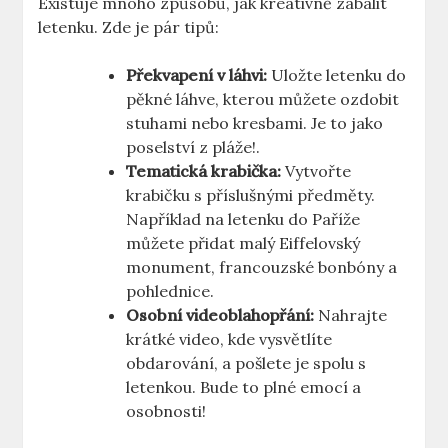
Existuje mnoho způsobů, jak kreativně zabalit
letenku. Zde je pár tipů:
Překvapení v láhvi:
Uložte letenku do
pěkné láhve, kterou můžete ozdobit
stuhami nebo kresbami. Je to jako
poselství z pláže!.
Tematická krabička:
Vytvořte
krabičku s příslušnými předměty.
Například na letenku do Paříže
můžete přidat malý Eiffelovský
monument, francouzské bonbóny a
pohlednice.
Osobní videoblahopřání:
Nahrajte
krátké video, kde vysvětlíte
obdarování, a pošlete je spolu s
letenkou. Bude to plné emocí a
osobnosti!