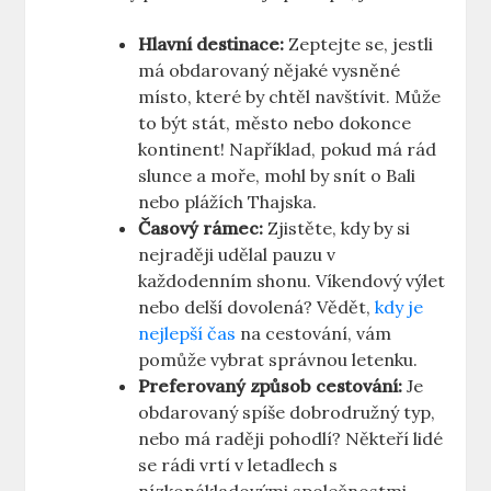
Hlavní destinace:
Zeptejte se, jestli
má obdarovaný nějaké vysněné
místo, které by chtěl navštívit. Může
to být stát, město nebo dokonce
kontinent! Například, pokud má rád
slunce a moře, mohl by snít o Bali
nebo plážích Thajska.
Časový rámec:
Zjistěte, kdy by si
nejraději udělal pauzu v
každodenním shonu. Víkendový výlet
nebo delší dovolená? Vědět,
kdy je
nejlepší čas
na cestování, vám
pomůže vybrat správnou letenku.
Preferovaný způsob cestování:
Je
obdarovaný spíše dobrodružný typ,
nebo má raději pohodlí? Někteří lidé
se rádi vrtí v letadlech s