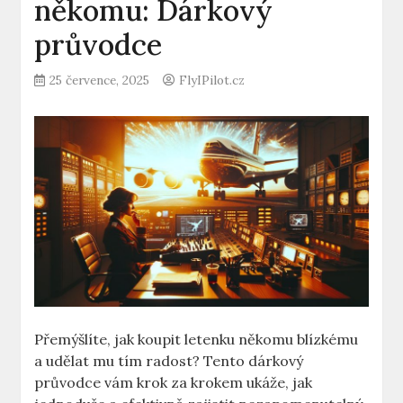
někomu: Dárkový
průvodce
25 července, 2025
FlyIPilot.cz
Přemýšlíte, jak koupit letenku někomu blízkému
a udělat mu tím radost? Tento dárkový
průvodce vám krok za krokem ukáže, jak