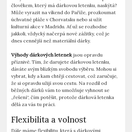
člověkem, který má dárkovou letenku, naskýtá?
Může vyrazit na víkend do Paříže, prozkoumat
úchvatné pláže v Chorvatsku nebo si užít
kulturní akce v Madridu. Ať už se rozhodne
jakkoli, vždycký načerpá nové zážitky, což je
dnes cennější než materiální dárky.
Výhody dárkových letenek
jsou opravdu
příznivé. Tím, že darujete dárkovou letenku,
dáváte svým blízkým svobodu výběru. Mohou si
vybrat, kdy a kam chtějí cestovat, což zaručuje,
že si opravdu užijí svou cestu. Na rozdíl od
běžných dárků vám to umožňuje vyhnout se
„řešení“, čím potěšit, protože dárková letenka
dělá za vás tu práci.
Flexibilita a volnost
Dále máme flexibilitu, která s dárkovými