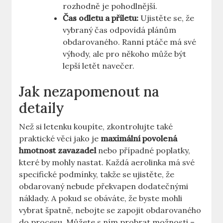
rozhodně je pohodlnější.
Čas odletu a příletu:
Ujistěte se, že
vybraný čas odpovídá plánům
obdarovaného. Ranní ptáče má své
výhody, ale pro někoho může být
lepší letět navečer.
Jak nezapomenout na
detaily
Než si letenku koupíte, zkontrolujte také
praktické věci jako je
maximální povolená
hmotnost zavazadel
nebo případné poplatky,
které by mohly nastat. Každá aerolinka má své
specifické podmínky, takže se ujistěte, že
obdarovaný nebude překvapen dodatečnými
náklady. A pokud se obáváte, že byste mohli
vybrat špatně, nebojte se zapojit obdarovaného
do procesu. Můžete s ním probrat možnosti –