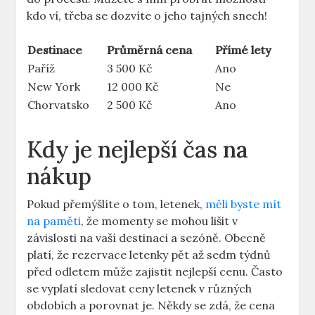
kdo ví, třeba se dozvíte o jeho tajných snech!
Destinace
Průměrná cena
Přímé lety
Paříž
3 500 Kč
Ano
New York
12 000 Kč
Ne
Chorvatsko
2 500 Kč
Ano
Kdy je nejlepší čas na
nákup
Pokud přemýšlíte o tom, letenek,
měli byste mít
na paměti
, že momenty se mohou lišit v
závislosti na vaší destinaci a sezóně. Obecně
platí, že rezervace letenky pět až sedm týdnů
před odletem může zajistit nejlepší cenu. Často
se vyplatí sledovat ceny letenek v různých
obdobích a porovnat je. Někdy se zdá, že cena