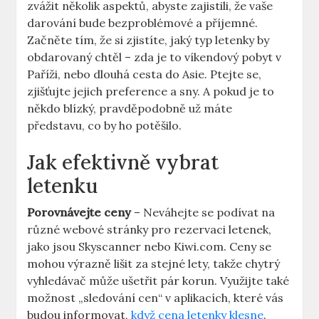
zvážit několik aspektů, abyste zajistili, že vaše
darování bude bezproblémové a příjemné.
Začněte tím, že si zjistíte, jaký typ letenky by
obdarovaný chtěl – zda je to víkendový pobyt v
Paříži, nebo dlouhá cesta do Asie. Ptejte se,
zjišťujte jejich preference a sny. A pokud je to
někdo blízký, pravděpodobně už máte
představu, co by ho potěšilo.
Jak efektivně vybrat
letenku
Porovnávejte ceny
– Neváhejte se podívat na
různé webové stránky pro rezervaci letenek,
jako jsou Skyscanner nebo Kiwi.com. Ceny se
mohou výrazně lišit za stejné lety, takže chytrý
vyhledávač může ušetřit pár korun. Využijte také
možnost „sledování cen“ v aplikacích, které vás
budou informovat,
když cena letenky klesne
.