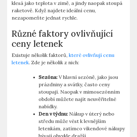
klesá jako teplota v zimě, a jindy naopak stoupá
raketově. Když najdete ideální cenu,
nezapomeňte jednat rychle.
Různé faktory ovlivňující
ceny letenek
Existuje několik faktorů,
které ovlivňují cenu
letenek
. Zde je několik z nich:
Sezóna:
V hlavní sezóně, jako jsou
prázdniny a svátky, často ceny
stoupají. Naopak v mimosezónním
období můžete najít neuvěřitelné
nabídky.
Den v týdnu:
Nákup v úterý nebo
středu může vést k levnějším
letenkám, zatímco víkendové nákupy
bývají obvykle dražší.