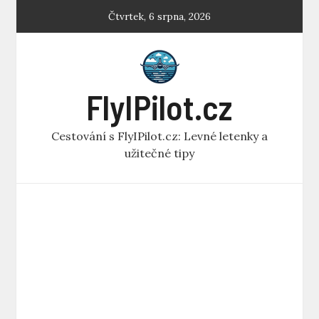
Skip
Čtvrtek, 6 srpna, 2026
to
content
FlyIPilot.cz
Cestování s FlyIPilot.cz: Levné letenky a
užitečné tipy