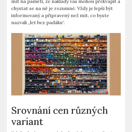
mít ⁢na paměti, že náklady vás​ mohou překvapit a
‌chystat se ‍na ně je rozumné. Vždy​ je lepší být⁢
informovaný a připravený než mít, co byste
⁤nazvali „let bez padáku“.
Srovnání cen různých
variant