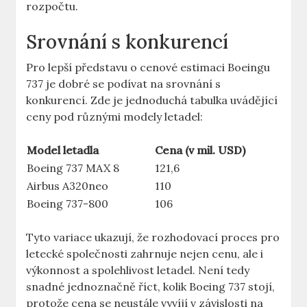
rozpočtu.
Srovnání s konkurencí
Pro lepší představu ​o cenové estimaci Boeingu
737 je dobré se podívat na srovnání s⁣
konkurencí. Zde je ⁣jednoduchá‌ tabulka uvádějící
ceny pod různými ‌modely​ letadel:
Model letadla
Cena (v mil. ‍USD)
Boeing 737 MAX 8
121,6
Airbus ‌A320neo
110
Boeing 737-800
106
Tyto variace ukazují, že⁣ rozhodovací proces pro‌
letecké společnosti zahrnuje nejen cenu, ale i
výkonnost a spolehlivost letadel. Není tedy
snadné jednoznačně říct, kolik Boeing‍ 737 stojí,
protože⁢ cena se‌ neustále vyvíjí v závislosti na