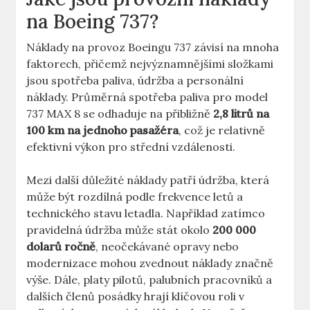
na Boeing 737?
Náklady na provoz Boeingu 737 závisí na mnoha
⁤faktorech, přičemž nejvýznamnějšími složkami
jsou spotřeba paliva, ⁣údržba⁢ a⁢ personální
⁤náklady.⁢ Průměrná ‍spotřeba paliva pro model
737⁢ MAX 8 se odhaduje na​ přibližně
2,8 litrů na
⁢100 km na jednoho pasažéra
, což​ je‌ relativně
efektivní výkon pro střední vzdálenosti.
Mezi​ další důležité náklady patří údržba,⁢ která
může být ⁣rozdílná podle‍ frekvence‍ letů a
technického stavu letadla. Například zatímco
pravidelná​ údržba může stát okolo
200 ⁢000
dolarů ročně
, neočekávané ⁤opravy nebo
modernizace mohou zvednout náklady značně
výše. ‌Dále, platy pilotů, ‌palubních pracovníků‌ a
dalších členů posádky hrají klíčovou roli v⁤