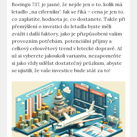
Boeingu 737, je jasné, že nejde jen o to, kolik má
letadlo „na ciferníku“. Jak se říká​ – cena je ‌jen to,
co ‌zaplatíte, hodnota je,⁣ co ‌dostanete. Takže ‌při
přemýšlení o⁢ investici ⁢do ​letadla‍ byste měli
zvážit i ‌další faktory, jako ​je přizpůsobení ‌vašim
‌provozním potřebám, potenciální příjmy a
⁢celkový celosvětový trend ​v letecké dopravě. Ať ​
už si⁣ vyberete jakoukoli⁣ variantu, nezapomeňte
si jako vždy udělat dostatečný průzkum, abyste
se ujistili, že vaše investice‍ bude stát⁣ za to!