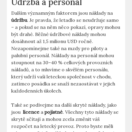
Údržba a personál
Dalším významným faktorem jsou náklady na
údržbu
. Je pravda, že letadlo se​ neudržuje samo
– ⁤a pokud se na něm⁢ něco pokazí, opravy mohou
být‌ drahé. Běžné údržbové ​náklady mohou
dosáhnout až 1,5 milionu ⁤USD ročně.
Nezapomínejme také ⁤na mzdy pro piloty a
palubní ​personál. Náklady na personál mohou
stoupnout na 30–40 % celkových ​provozních
nákladů, a to ‍mluvíme o skvělém personálu,
který udrží⁣ vaši leteckou společnost ​v chodu,‌
zatímco posádka se ​snaží nezaostávat v jejich
každodenních úkolech.
Také se‌ podívejme na další skryté náklady, jako
⁢jsou ⁣
licence
a
pojistné
. Všechny tyto náklady ⁣se
skrytě sčítají a mohou zcela změnit váš
rozpočet na letecký provoz. Proto byste měli