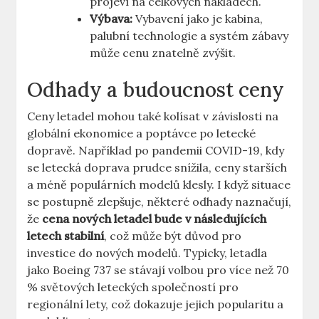
projeví na celkových nákladech.
Výbava:
Vybavení jako je kabina,
palubní technologie a systém zábavy
může cenu znatelně zvýšit.
Odhady a budoucnost ceny
Ceny letadel mohou také⁤ kolísat v závislosti na
globální ‌ekonomice a poptávce​ po letecké
⁢dopravě.‌ Například‌ po pandemii ⁣COVID-19, kdy
se letecká doprava prudce snížila, ⁢ceny⁤ starších⁤
a méně populárních modelů ⁤klesly. I​ když situace
se​ postupně zlepšuje, ⁢některé odhady⁢ naznačují,
že
cena nových letadel bude v ⁤následujících⁤
letech stabilní
, což může být důvod‌ pro
investice do ‌nových modelů. Typicky, letadla
jako Boeing 737⁣ se stávají volbou pro více než⁣ 70
% světových ⁤leteckých společností ​pro⁣
regionální lety, což dokazuje jejich ⁤popularitu ⁣a⁢