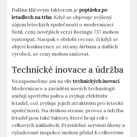
Dalším ⁣klíčovým faktorem ⁤je
poptávka ⁣po
letadlech‍ na⁤ trhu
. Když se objevuje zvýšený
zájem leteckých ⁤společností o modernizaci
flotil, ‍ceny novějších verzí Boeingu 737 mohou
vystoupat. Naopak v​ období ‌recese,⁤ či když‍ se
objeví⁣ konkurence ze strany Airbusu a dalších
výrobců, se ceny mohou snižovat. ‌
Technické inovace a údržba
Nezapomeňme ‍ani na vliv
technických inovací
.⁣
Modernizace a zavádění nových technologií⁣
snižují spotřebu paliva a zvyšují efektivitu
letadel, což zvyšuje jejich atraktivitu⁤ pro letecké
společnosti. Na druhou stranu, provoz⁢ a údržba
letadel jsou také faktory, které hrají roli v
⁤celkových nákladech. Pravidelné servisní⁢ úkony ‍a
vyžadované inspekce mohou přidat k celkovému