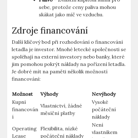
⁢sebe,‍ protože ceny paliva mohou
skákat jako⁢ míč ve vzduchu.
Zdroje financování
Další klíčový bod při rozhodování o financování
letadla je investor. Mnohé letecké‌ společnosti se
spoléhají na externí investory nebo banky, které
jim pomohou pokrýt náklady⁣ na pořízení letadla.
Je dobré‍ mít na paměti několik⁣ možností
financování:
Možnost
Výhody
Nevýhody
Kupní
Vysoké
Vlastnictví, žádné
‍financován
počáteční
měsíční platby
í
náklady
Není
Operating
Flexibilita, nízké
vlastníkem
Lease
počáteční náklady