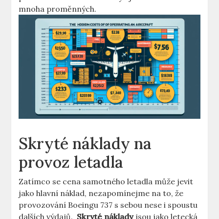
⁣mnoha proměnných.
Skryté ​náklady​ na
‌provoz letadla
Zatímco​ se cena samotného letadla může jevit‌
jako hlavní náklad, nezapomínejme na to, že
provozování Boeingu 737 ⁤s sebou nese i ⁢spoustu
dalších výdajů. ​
Skryté náklady
jsou jako letecká