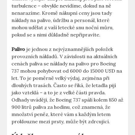
turbulence –​ obvykle nevidíme, dokud na ně
nenarazíme. Kromě nákupní ceny jsou tady
náklady ​na palivo,‍ údržbu a personál, které
mohou udělat z vaší letecké snu noční můru,
pokud se s nimi důkladně nepřipravíte.
Palivo
je jednou z nejvýznamnějších položek
provozních nákladů. V‍ závislosti na aktuálních
cenách paliva se ⁤náklady na palivo ⁢pro Boeing
737 mohou pohybovat‌ od 6000 do 15000 USD na
let. To je poměrně velký výdaj, zejména‍ při
dlouhých trasách. Často se říká, že⁤ letadla pijí⁢
jako vzteklá⁤ – a​ to je z velké⁢ části ​pravda.
Odhady uvádějí, ⁤že Boeing 737 spálí kolem 850 až
‌900 litrů paliva za hodinu, ⁣což ⁣znamená, ‌že
množství peněz, které vám s každým letem‍
proklouzne ‍mezi prsty, ​může být zdrcující.