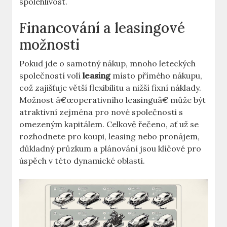
spolehlivost.
Financování a leasingové
možnosti
Pokud jde‌ o samotný nákup, mnoho‍ leteckých‌
společností ⁣volí
leasing
místo přímého nákupu,
což zajišťuje​ větší⁢ flexibilitu a ‍nižší fixní ‌náklady.
Možnost â€œoperativního leasinguâ€ může být
atraktivní zejména pro nové společnosti s
omezeným kapitálem. Celkově řečeno, ať⁣ už se
rozhodnete pro koupi, leasing nebo pronájem,
důkladný průzkum a ‌plánování jsou klíčové pro
úspěch ‌v ‌této dynamické oblasti.