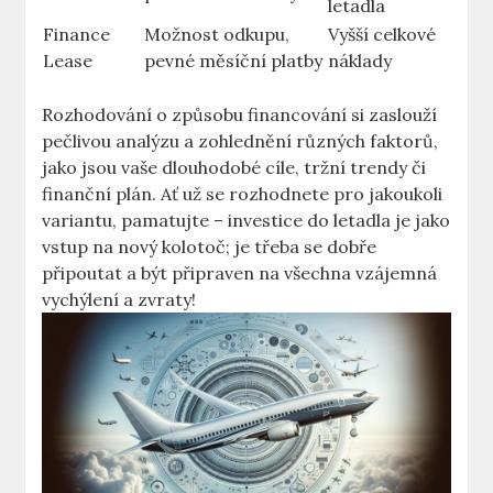
letadla
Finance
Možnost odkupu,
Vyšší​ celkové
Lease
pevné ⁣měsíční platby
náklady
Rozhodování o způsobu financování si zaslouží
pečlivou analýzu a zohlednění ‍různých faktorů,
jako jsou vaše dlouhodobé cíle, tržní trendy či
finanční plán. Ať ​už se rozhodnete⁣ pro jakoukoli
variantu, pamatujte – investice do letadla je jako
vstup na nový ​kolotoč; je třeba se ‌dobře
připoutat a být ‍připraven ​na ⁤všechna vzájemná
vychýlení​ a zvraty!