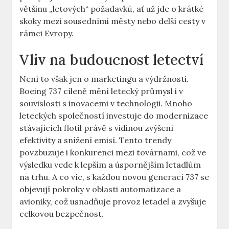
většinu „letových“ požadavků, ať⁤ už jde o‍ krátké
skoky mezi sousedními městy nebo delší cesty v
rámci Evropy.
Vliv na budoucnost letectví
Není to však ⁢jen ⁤o marketingu a výdržnosti.
Boeing 737 cíleně mění ⁣letecký ‍průmysl i v
souvislosti s‍ inovacemi v technologii. Mnoho
leteckých‍ společností ‌investuje ‍do modernizace
stávajících flotil právě ⁤s vidinou zvýšení
efektivity a⁣ snížení⁤ emisí. Tento trendy
⁢povzbuzuje i‍ konkurenci mezi továrnami,⁤ což ve
výsledku vede k lepším a úspornějším letadlům
na trhu. A co víc, s každou novou ‌generací 737 se
objevují pokroky v⁣ oblasti​ automatizace a
avioniky, což​ usnadňuje⁢ provoz letadel a ‍zvyšuje
celkovou bezpečnost.