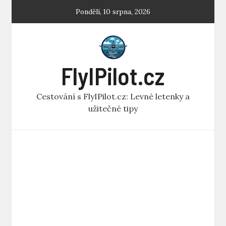
Skip
Pondělí, 10 srpna, 2026
to
content
FlyIPilot.cz
Cestování s FlyIPilot.cz: Levné letenky a
užitečné tipy