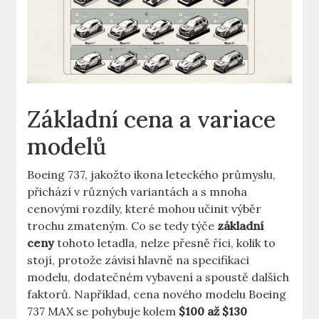
Základní​ cena a variace
modelů
Boeing ‍737,‍ jakožto ikona leteckého průmyslu,
přichází⁣ v různých⁢ variantách a s mnoha
cenovými rozdíly, které ‍mohou učinit výběr
trochu⁤ zmateným. ‍Co se tedy týče⁢
základní
ceny
tohoto letadla,‍ nelze přesně říci, kolik to
⁣stojí, protože závisí hlavně na specifikaci
modelu, dodatečném vybavení a spoustě⁤ dalších
faktorů. Například, cena​ nového modelu Boeing
737 MAX se ​pohybuje kolem
$100 až ⁤$130