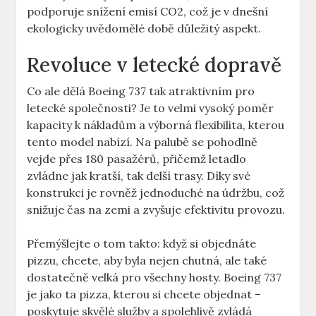
podporuje snížení⁣ emisí‍ CO2, ​což je ‍v dnešní
ekologicky ​uvědomělé době důležitý aspekt.
Revoluce v letecké dopravě
Co ale dělá⁢ Boeing ‍737 tak atraktivním ‍pro
letecké společnosti? Je to velmi vysoký poměr
kapacity k nákladům a výborná ‍flexibilita, ⁢kterou
tento model nabízí. Na palubě se pohodlně‌
vejde přes⁤ 180 pasažérů, přičemž ‍letadlo
zvládne jak kratší, tak delší ⁢trasy. Díky své
konstrukci je rovněž ⁣jednoduché na údržbu, což
snižuje čas na zemi a ⁢zvyšuje efektivitu provozu.
Přemýšlejte o tom takto: když si objednáte
pizzu, chcete, aby byla nejen ‍chutná, ale také
dostatečně velká pro všechny ‍hosty. Boeing 737​
je jako ta pizza, ​kterou‌ si chcete objednat⁤ –
poskytuje skvělé služby a spolehlivě zvládá