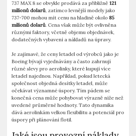
737 MAX‌ 8 se obvykle prodává za přibližně
121
milionů⁤ dolarů
, zatímco‍ levnější modely jako
737-700 ⁤mohou mít cenu ⁢na hladině okolo
85
milionů dolarů
.⁤ Cena však může být ‌ovlivněna
různými faktory, včetně objemu objednávek,
⁤dodatečných vybavení a nákladů​ na úpravy.
Je zajímavé, že ⁤ceny letadel⁣ od​ výrobců⁢ jako je
Boeing bývají vyjednávány‍ a často ⁤zahrnují
různé slevy pro aerolinky, které kupují více
letadel‍ najednou. Například, pokud letecká
společnost objedná desítky letadel,‍ může
očekávat významné úspory. ⁣Tím​ pádem‍ se
konečná cena​ může pohybovat ⁢výrazně níže než⁣
uvedené průměrné hodnoty. Tato dynamika
⁣dává aerolinkám velkou flexibilitu a potenciál pro
úspory při ⁤plánování flotil.
Jaké jsou provozní náklady