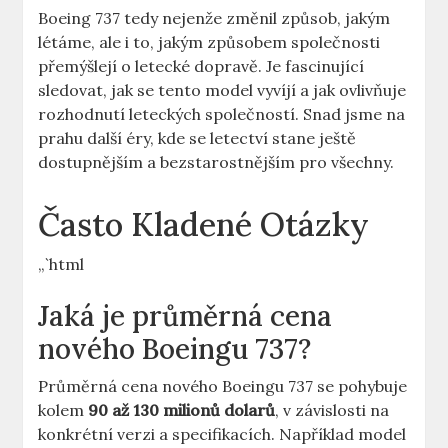
Boeing 737 tedy ​nejenže ⁣změnil⁣ způsob, jakým
‍létáme, ale ‍i⁤ to, ⁤jakým způsobem společnosti
přemýšlejí o letecké dopravě. Je fascinující​
sledovat, jak se tento model vyvíjí a jak⁤ ovlivňuje
rozhodnutí⁢ leteckých společností. Snad ‌jsme na
prahu další éry, kde se letectví stane ještě​
dostupnějším a bezstarostnějším pro všechny.
Často Kladené ​Otázky
„`html
Jaká je ​průměrná ​cena
nového Boeingu 737?
Průměrná ‍cena nového Boeingu 737 se‍ pohybuje
kolem⁣
90 ‌až ​130 milionů dolarů
, v závislosti na
konkrétní verzi‍ a ⁤specifikacích. Například model