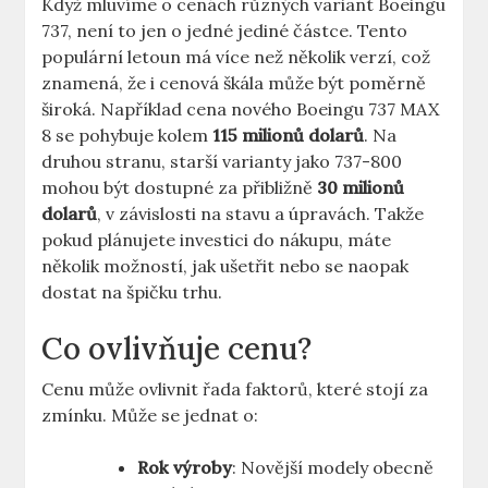
Když mluvíme o cenách různých variant Boeingu
737,⁤ není to jen o ​jedné jediné částce. Tento
populární letoun má ⁢více než několik⁣ verzí, což
znamená, že i cenová škála může být poměrně ​
široká. Například cena nového Boeingu 737 MAX
8 se pohybuje ⁢kolem
115 milionů dolarů
. Na
druhou stranu, starší varianty⁤ jako‌ 737-800
⁣mohou být ⁢dostupné za ​přibližně
30​ milionů
dolarů
, v⁢ závislosti na ‌stavu a​ úpravách. Takže
pokud plánujete investici⁢ do nákupu, máte
‌několik možností,​ jak ⁣ušetřit nebo se naopak
dostat ⁢na ⁣špičku trhu.
Co ovlivňuje cenu?
Cenu může ovlivnit řada⁤ faktorů, které stojí za
zmínku.​ Může se jednat o:
Rok​ výroby
: Novější modely​ obecně