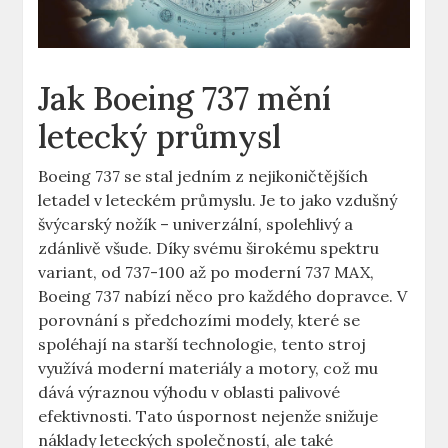
Jak Boeing 737 mění
‌letecký průmysl
Boeing ‍737 se⁣ stal jedním ‌z ‌nejikoničtějších
letadel v leteckém průmyslu. Je ‌to jako vzdušný
švýcarský nožík – univerzální, spolehlivý a
⁣zdánlivě všude. ​Díky svému širokému ‌spektru
variant,⁢ od ​737-100 až po moderní 737 MAX,
Boeing 737 nabízí něco pro každého ⁣dopravce. V
porovnání s⁢ předchozími modely, které⁣ se⁢
spoléhají na starší‌ technologie, tento stroj
využívá moderní materiály a motory, což mu
⁢dává výraznou ‍výhodu​ v oblasti palivové
efektivnosti. Tato úspornost nejenže snižuje
náklady leteckých společností, ale také