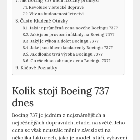
Jak Boeing 737 mění ‌letecký průmysl
Revoluce v letecké dopravě
Vliv na budoucnost letectví
Často Kladené ​Otázky
Jaká je ​průměrná ​cena nového Boeingu 737?
Jaké jsou provozní náklady na Boeing 737?
Jaký je ⁤výkon a dolet Boeingu 737?
Jaké jsou​ hlavní konkurenty Boeingu 737?
Jak dlouho trvá výroba Boeingu 737?
Co všechno zahrnuje cena Boeingu 737?
Klíčové Poznatky
Kolik stojí ‍Boeing 737
dnes
Boeing 737 je jedním⁢ z nejznámějších a​
nejběžnějších dopravních letadel na světě. ⁤Jeho
cena se však neustále mění v​ závislosti ​na
několika ⁤faktorech, jako‌ je model, stáří,⁢ vybavení