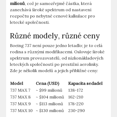
milionů
, což ‍je samozřejmě částka, která
zanechává široké spektrum od nastavení
rozpočtu po ‍nebytné cenové kalkulace pro
letecké ⁤společnosti.
Různé modely, různé ceny
Boeing 737 není ‌pouze jedno letadlo; je to celá
rodina s ‌různými modifikacemi. Oslovuje široké
spektrum provozovatelů, od nízkonákladových⁤
leteckých společností po prestižní aerolinky.
Zde‌ je ‍několik modelů a jejich přibližné ceny:
Model
Cena (USD)
Kapacita​ sedadel
737 MAX 7
~ $99 milionů
138-172
737 MAX 8
~ $104 milionů
162-210
737 MAX 9
~ ‍$113 milionů
178-220
737 MAX 10
~‌ $130 milionů
230-290