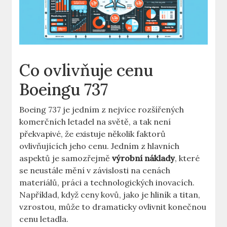
Co‍ ovlivňuje cenu ​
Boeingu 737
Boeing 737 je jedním⁢ z nejvíce rozšířených
komerčních ‌letadel ‌na ⁤světě, a ⁣tak není
překvapivé, ⁣že existuje několik faktorů
ovlivňujících jeho cenu. Jedním z hlavních
aspektů je samozřejmě⁣
výrobní náklady
, ⁢které
se‍ neustále⁢ mění v závislosti ‌na cenách
materiálů, práci a technologických inovacích.
Například, ‍když ceny kovů, jako je hliník⁤ a titan,
vzrostou,⁤ může to dramaticky ovlivnit konečnou
cenu letadla.