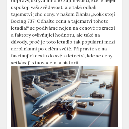
dopravy, skrývá mnoho ⁢zajímavostí, které nejen
uspokojí ​vaši zvědavost, ale také ⁤odhalí
tajemství ‌jeho‌ ceny. ⁢V našem ⁣článku „Kolik stojí
⁣Boeing 737: Odhalte cenu a tajemství tohoto
letadla!“ ⁣se podíváme nejen na ‍cenové rozmezí
a‍ faktory ovlivňující hodnotu, ale také ⁣na
důvody,‌ proč⁤ je ⁣toto letadlo tak populární mezi
aerolinkami po⁢ celém ⁢světě. Připravte se ⁢na ​
fascinující cestu do světa letectví, kde se‍ ceny
setkávají s inovacemi a historií.