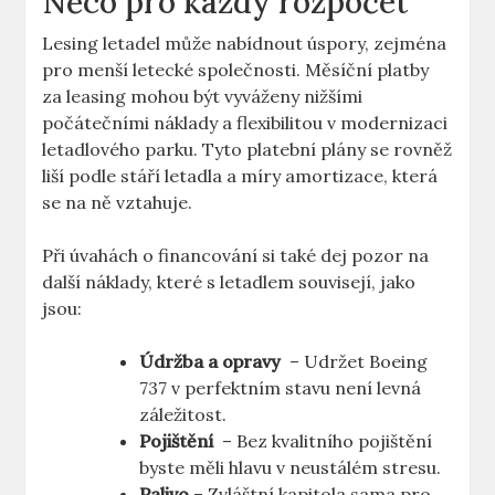
Něco pro každý rozpočet
Lesing letadel může nabídnout úspory,‌ zejména
pro‌ menší letecké společnosti. ⁤Měsíční platby
za leasing mohou být vyváženy nižšími
počátečními náklady a flexibilitou⁢ v modernizaci
letadlového⁣ parku. Tyto platební plány se rovněž
liší podle stáří letadla a míry amortizace, která
se na ⁢ně ⁤vztahuje.
Při ⁣úvahách​ o⁣ financování si také dej pozor na
další náklady, které s letadlem souvisejí, jako
jsou:
Údržba a opravy
​ – ⁤Udržet Boeing
737 v perfektním stavu není levná
záležitost.
Pojištění
‌ – Bez kvalitního pojištění
byste⁤ měli⁤ hlavu v neustálém stresu.
Palivo
– Zvláštní kapitola sama pro