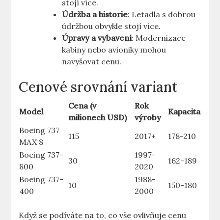
stojí více.
Údržba a historie
: Letadla s‍ dobrou
údržbou obvykle stojí více.
Úpravy⁢ a vybavení
: Modernizace
⁤kabiny nebo avioniky mohou
navyšovat cenu.
Cenové srovnání variant
Cena (v
Rok
Model
Kapacita
milionech USD)
výroby
Boeing 737
115
2017+
178-210
MAX 8
Boeing 737-
1997-
30
162-189
800
2020
Boeing 737-
1988-
10
150-180
400
2000
Když se podíváte na to, co vše ovlivňuje cenu⁢