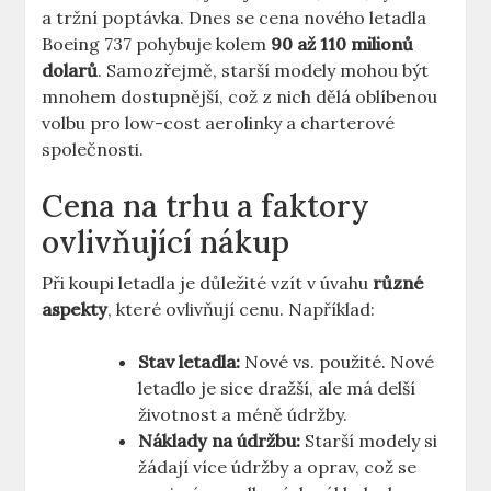
a tržní poptávka. Dnes se cena nového⁣ letadla
Boeing 737 pohybuje kolem
90‌ až‍ 110 milionů
dolarů
. ⁤Samozřejmě, starší modely mohou být
mnohem dostupnější, což z ⁢nich dělá oblíbenou
volbu pro low-cost aerolinky a charterové
společnosti.
Cena na⁢ trhu a faktory
ovlivňující nákup
Při koupi letadla je⁢ důležité vzít v ‍úvahu
různé
aspekty
, které⁣ ovlivňují cenu. Například:
Stav letadla:
Nové⁤ vs. použité. Nové
letadlo je⁣ sice dražší, ale má delší
životnost a méně údržby.
Náklady na údržbu:
Starší⁣ modely si
žádají více údržby⁢ a oprav, ‍což se