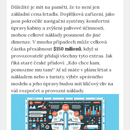
Důležité je mít na paměti, že to ‌není jen ​
základní cena letadla. Doplňková ⁤zařízení, jako
jsou pokročilé navigační systémy, komfortní
úpravy kabiny ‌a zvýšení palivové účinnosti,
mohou celkové náklady ⁤posunout do jiné
dimenze.‍ V mnoha případech může celková
částka přesáhnout​
$150 milionů
, když si ​
provozovatelé přidají všechny tyto extras. Jak
říká staré​ české přísloví: „Kdo‍ chce⁣ kam,‌
pomozme⁢ mu tam!“ Ať už máte ⁣v plánu létat s
nákladem nebo s turisty, výběr⁤ správného
‌modelu a jeho úpravy budou mít klíčový vliv na
váš rozpočet a provozní‌ náklady.