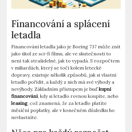
Financování a ​splácení
letadla
Financování letadla⁣ jako je Boeing 737 může znít
jako úkol ze ‍sci-fi‍ filmu, ale ve skutečnosti⁤ to
není ‌tak ⁢strašidelné, jak to vypadá. S rozpočtem
v miliardách, který ​se točí ​kolem letecké
dopravy, existuje několik způsobů, jak si vlastní
letadlo pořídit, a každý ​z nich ⁤má své výhody a
nevýhody. Základním přístupem je buď
kupní
financování
, ‍kdy ⁢si letadlo rovnou koupíte, nebo
leasing
, což ⁣znamená, že‌ za‍ letadlo platíte
měsíční poplatky, ​ale v konečném důsledku ho
nevlastníte.