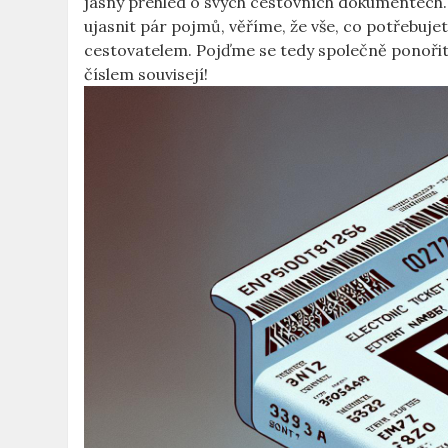
jasný ‍přehled o svých cestovních ​dokumentech. 
ujasnit pár pojmů, věříme, ‍že vše, co ⁢potřebu
cestovatelem.⁤ Pojďme se tedy společně⁣ ponořit​ 
číslem ⁢souvisejí!