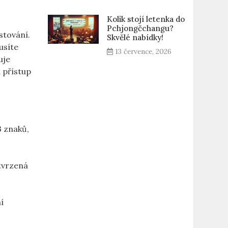
Kolik stojí letenka do
Pchjongčchangu?
estování.
Skvělé nabídky!
usíte
13 července, 2026
uje
í přístup
3 znaků,
otvrzená
í