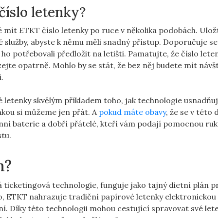
číslo letenky?
mít ETKT číslo⁣ letenky⁢ po ruce v několika ⁤podobách. Uložt
é služby, abyste k ‍němu měli snadný přístup. Doporučuje se
ho potřebovali předložit ‌na ⁣letišti. Pamatujte, že číslo lete
ejte⁤ opatrně. Mohlo by ‌se stát, že bez něj budete mít návš
.
ké letenky skvělým příkladem toho, jak technologie usnadňu
⁢jakou si můžeme ⁣jen přát. A
pokud máte obavy
,​ že‌ se v této 
nní baterie a dobří přátelé, kteří‍ vám podají pomocnou ruk
tu.
m?
 ticketingová technologie, funguje jako tajný dietní plán p
o, ETKT nahrazuje tradiční papírové letenky elektronickou 
í. Díky této technologii mohou cestující ⁢spravovat své⁣ lete