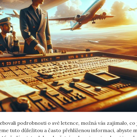
otřebovali⁤ podrobnosti o‌ své letence, možná vás⁢ zajímalo, c
me ⁣tuto důležitou a často přehlíženou ​informaci, abyste ⁤m