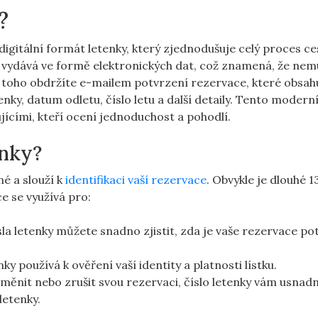
?
 ⁤digitální formát letenky, který zjednodušuje celý proces c
 vydává ve formě elektronických dat,​ což znamená, ⁣že nem
o toho obdržíte⁣ e-mailem potvrzení rezervace, které obsah
etenky, datum odletu, číslo ⁤letu a další detaily. Tento modern
ujícími, kteří ocení jednoduchost a pohodlí.
enky?
né a slouží k
identifikaci vaší rezervace
. Obvykle je dlouhé 1
e se využívá ⁣pro:
a letenky můžete snadno zjistit, zda ​je vaše rezervace p
nky používá k ověření vaší identity a platnosti lístku.
ěnit ​nebo zrušit svou rezervaci, číslo letenky vám⁣ usnadn
letenky.