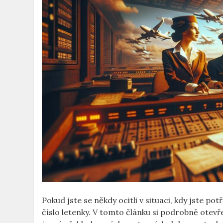
Pokud jste se někdy⁢ ocitli v situaci,‍ kdy jste p
číslo letenky. V tomto článku si podrobně otevře