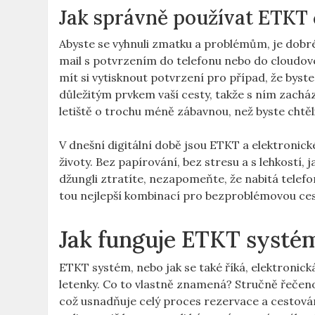
Jak správně používat ETKT 
Abyste se vyhnuli zmatku a ‌problémům, je dobré 
mail s potvrzením ‍do telefonu ‌nebo do cloudov
mít si ‌vytisknout⁣ potvrzení pro případ, že byste 
důležitým prvkem vaší ⁤cesty, takže s ním zacház
letiště o trochu méně zábavnou, než byste ‌chtěli
V dnešní digitální době jsou ETKT⁣ a elektronic
životy. Bez papírování,​ bez stresu a s lehkostí, 
džungli ztratíte, nezapomeňte, že nabitá telefo
tou ⁣nejlepší kombinací pro bezproblémovou ces
Jak funguje ETKT systé
ETKT systém, nebo jak se také říká, elektronická
letenky.​ Co⁣ to vlastně znamená? Stručně řečen
což usnadňuje celý proces‍ rezervace a‍ cestován