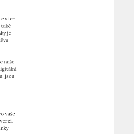
e si e-
 také
nky je
těvu
je naše
digitální
u, jsou
ro vaše
verzí,
nky⁣