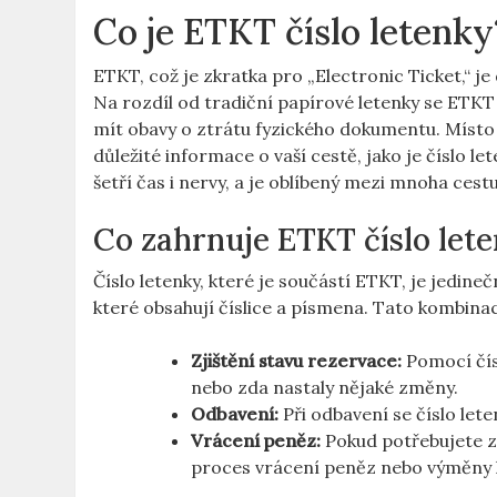
Co je ETKT‌ číslo letenky
ETKT, což je⁤ zkratka pro „Electronic Ticket,“ je
Na rozdíl od tradiční papírové letenky se ETKT
mít obavy o ztrátu fyzického⁢ dokumentu. ⁢Míst
⁢důležité informace‌ o vaší cestě, jako⁢ je číslo l
šetří čas i nervy, a je oblíbený mezi mnoha cest
Co zahrnuje ETKT⁢ číslo let
Číslo⁣ letenky, které je součástí ETKT, je jedineč
které obsahují ​číslice a ​písmena. Tato kombinac
Zjištění stavu⁤ rezervace:
Pomocí čísl
‍nebo zda nastaly ‍nějaké změny.
Odbavení:
Při odbavení se ‌číslo lete
Vrácení ​peněz:
Pokud potřebujete zm
proces vrácení peněz nebo výměny 