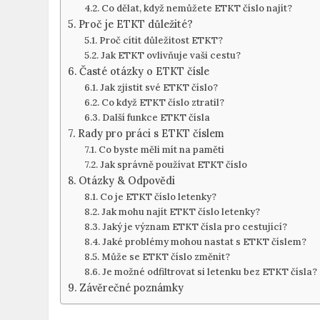
Co dělat, když nemůžete ETKT ‍číslo najít?
Proč⁤ je ETKT důležité?
Proč cítit důležitost ETKT?
Jak ‌ETKT⁤ ovlivňuje vaši cestu?
Časté⁢ otázky o ETKT čísle
Jak zjistit své ETKT číslo?
Co když ETKT číslo ztratil?
Další funkce ETKT čísla
Rady ⁣pro práci s ETKT číslem
Co byste‌ měli‌ mít na paměti
Jak správně používat ⁢ETKT číslo
Otázky ⁣& Odpovědi
Co je ETKT ‍číslo ⁢letenky?
Jak mohu najít ETKT číslo letenky?
Jaký je význam ETKT čísla pro cestující?
Jaké problémy mohou nastat s ETKT číslem?
Může se ETKT číslo změnit?
Je možné odfiltrovat si letenku bez ETKT čísla?
Závěrečné ⁣poznámky