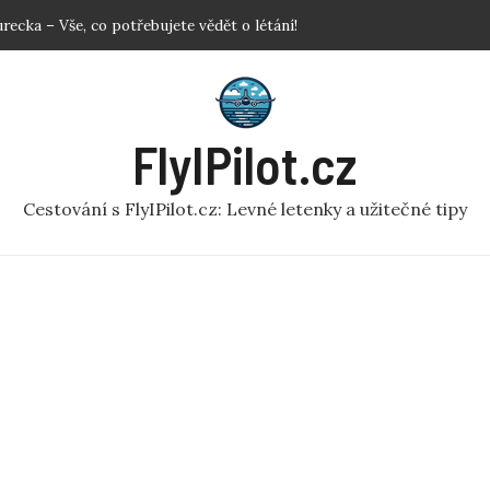
imulátor: Prozkoumejte svět z ptačí perspektivy
lem: Užitečné rady pro pohodlné cestování!
ovat letenky? Klíčové Tipy pro Nejlepší Ceny
tadlem: Jak se rychle zbavit nepříjemnosti?
FlyIPilot.cz
urecka – Vše, co potřebujete vědět o létání!
Cestování s FlyIPilot.cz: Levné letenky a užitečné tipy