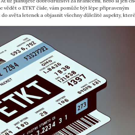
Ať už plánujete ‌dobrodružství za ‌hranicemi, nebo​ si jen c
jete vědět o ETKT čísle, vám pomůže být ⁤lépe připraveným
do světa letenek a objasnit všechny⁤ důležité aspekty, ⁣kter