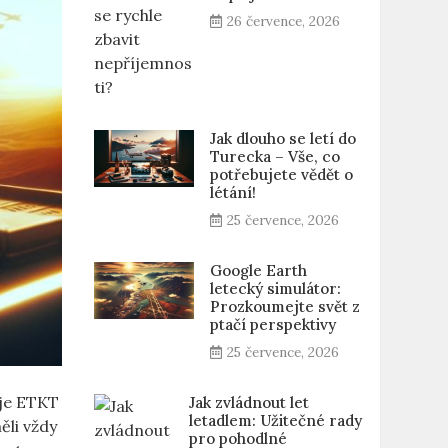
26 července, 2026
Jak dlouho se letí do
Turecka – Vše, co
potřebujete vědět o
létání!
25 července, 2026
Google Earth
letecký simulátor:
Prozkoumejte svět z
ptačí perspektivy
25 července, 2026
o je ETKT
Jak zvládnout let
letadlem: Užitečné rady
ěli vždy
pro pohodlné