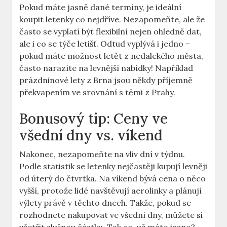
Pokud máte jasně dané termíny, je ideální
koupit letenky co nejdříve. Nezapomeňte, ale že
často se vyplatí být flexibilní nejen ohledně dat,
ale i co se týče letišť. Odtud vyplývá i jedno –
pokud máte možnost letět z nedalekého města,
často narazíte na levnější nabídky! Například
prázdninové lety z Brna jsou někdy příjemně
překvapením ve srovnání s těmi z Prahy.
Bonusový tip: Ceny ve
všední dny vs. víkend
Nakonec, nezapomeňte na vliv dní v týdnu.
Podle statistik se letenky nejčastěji kupují levněji
od úterý do čtvrtka. Na víkend bývá cena o něco
vyšší, protože lidé navštěvují aerolinky a plánují
výlety právě v těchto dnech. Takže, pokud se
rozhodnete nakupovat ve všední dny, můžete si