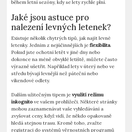
během letní sezóny, kdy se lety rychle plní.
Jaké jsou astuce pro
nalezení levných letenek?
Existuje několik chytrých tipů, jak najít levné
letenky. Jedním z nejúčinnějších je
flexibilita
.
Pokud jste ochotní letět v jiné dny nebo
dokonce na méně obvyklé letiště, můžete často
výrazně ušetřit. Například lety v úterý nebo ve
středu bývají levnější než páteční nebo
víkendové odlety.
Dalším užitečným tipem je
využití režimu
inkognito
ve vašem prohlížeči. Některé stránky
mohou zaznamenávat vaše vyhledávání a
zvyšovat ceny, když vidí, že někdo opakovaně
hledá stejnou trasu. Kromě toho, zvažte
registraci do systémů věrnostních programů