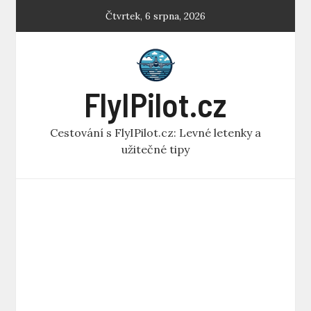
Skip
Čtvrtek, 6 srpna, 2026
to
content
FlyIPilot.cz
Cestování s FlyIPilot.cz: Levné letenky a
užitečné tipy