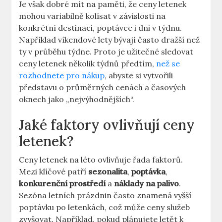
Je však dobré mít na paměti, že ceny letenek
mohou variabilně kolísat v závislosti na
konkrétní destinaci, poptávce i dni v týdnu.
Například víkendové lety bývají často dražší než
ty v průběhu týdne. Proto je užitečné sledovat
ceny letenek několik týdnů předtím,
než se
rozhodnete pro nákup
, abyste si vytvořili
představu o průměrných cenách a časových
oknech jako „nejvýhodnějších“.
Jaké faktory ovlivňují ceny
letenek?
Ceny letenek na léto ovlivňuje řada faktorů.
Mezi klíčové patří
sezonalita
,
poptávka
,
konkurenční prostředí
a
náklady na palivo
.
Sezóna letních prázdnin často znamená vyšší
poptávku po letenkách, což může ceny služeb
zvyšovat. Například, pokud plánujete letět k