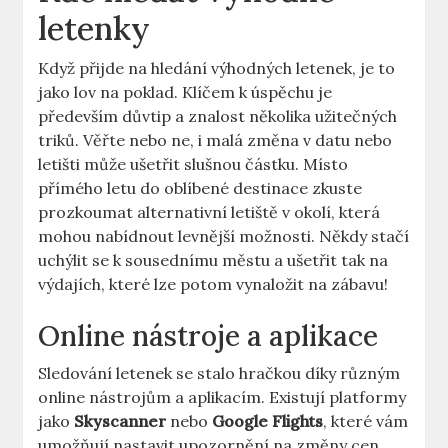
letenky
Když přijde na hledání výhodných letenek, je to
jako lov na poklad. Klíčem k úspěchu je
především důvtip a znalost několika užitečných
triků. Věřte nebo ne, i malá změna v datu nebo
letišti může ušetřit slušnou částku. Místo
přímého letu do oblíbené destinace zkuste
prozkoumat alternativní letiště v okolí, která
mohou nabídnout levnější možnosti. Někdy stačí
uchýlit se k sousednímu městu a ušetřit tak na
výdajích, které lze potom vynaložit na zábavu!
Online nástroje a aplikace
Sledování letenek se stalo hračkou díky různým
online nástrojům a aplikacím. Existují platformy
jako
Skyscanner
nebo
Google Flights
, které vám
umožňují nastavit upozornění na změny cen.