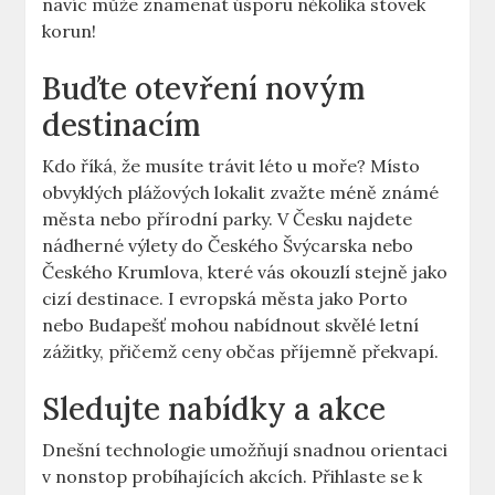
navíc může znamenat úsporu několika stovek
korun!
Buďte otevření novým
destinacím
Kdo říká, že musíte trávit léto u moře? Místo
obvyklých plážových lokalit zvažte méně známé
města nebo přírodní parky. V Česku najdete
nádherné výlety do Českého Švýcarska nebo
Českého Krumlova, které vás okouzlí stejně jako
cizí destinace. I evropská města jako Porto
nebo Budapešť mohou nabídnout skvělé letní
zážitky, přičemž ceny občas příjemně překvapí.
Sledujte nabídky a akce
Dnešní technologie umožňují snadnou orientaci
v nonstop probíhajících akcích. Přihlaste se k