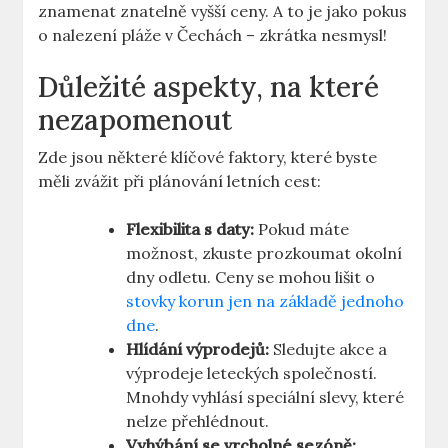
znamenat znatelně vyšší ceny. A to je jako pokus
o nalezení pláže v Čechách – zkrátka nesmysl!
Důležité aspekty, na které
nezapomenout
Zde jsou některé klíčové faktory, které byste
měli zvážit při plánování letních cest:
Flexibilita s daty:
Pokud máte
možnost, zkuste prozkoumat okolní
dny odletu. Ceny se mohou lišit o
stovky korun jen na základě jednoho
dne
.
Hlídání výprodejů:
Sledujte akce a
výprodeje leteckých společností.
Mnohdy vyhlásí speciální slevy, které
nelze přehlédnout.
Vyhýbání se vrcholné sezóně: