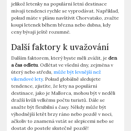
jelikož letenky na populární letní destinace
mívají tendenci rychle se vyprodávat. Například,
pokud máte v plánu navštívit Chorvatsko, zvažte
koupi letenek během března nebo dubna, kdy
ceny bývají ještě rozumné.
Další faktory k uvažování
Dalším faktorem, který byste měli zvážit, je
den
a čas odletu
. Odlétat ve všední dny, zejména v
úterý nebo středu,
může být levnější než
víkendové lety
. Pokud globálně sledujete
tendence, zjistíte, že lety na populární
destinace, jako je Mallorca, mohou být v neděli
dražší kvůli velkému počtu turistů. Dále se
snažte být flexibilní s časy. Někdy může být
výhodnější letět brzy ráno nebo pozdě v noci,
ačkoliv to znamená vstát se slepicemi nebo se
dostat do postele skutečně pozdě!