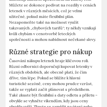
Můžete se dokonce podívat na rozdíly v cenách
letenek v různých měsících, což je velmi
užitečné, pokud máte flexibilní plán.
Nezapomeňte také na možnost využít
takzvaných „chybových tarifů“; ty někdy vznikají
kvůli chybám v cenotvorbě leteckých
společností a mohou nabídnout nečekané slevy.
Různé strategie pro nákup
Časování nákupu letenek hraje klíčovou roli.
Různí odborníci doporučují kupovat letenky v
různých obdobích, ale obecně platí, že čím
dříve, tím lépe. Pokud se blížíte k hlavní
turistické sezóně, ceny mohou prudce vzrůst,
takže se vyplatí začít plánovat s předstihem.
Také zkuste být flexibilní s daty odletu a příletu –
obvykle se vyhněte víkendům, kdy jsou ceny
obvykle vyšší. Zkuste se zaměřit na úterý nebo