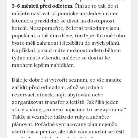
3-6 měsíců před odletem
. Činí se to tak, že si
můžete nastavit připomínky na sledování cen
letenek a pravidelně se dívat na dostupnost
hotelů. Nezapomeňte, že letní prázdniny jsou
populární, a tak čím dříve, tím lépe. Kromě toho
byste měli zahrnout i flexibilitu do svých plánů.
Například, pokud máte možnost odletu během
týdne místo víkendu, můžete se dostat ke
mnohem lepším nabídkám.
Dále je dobré si vytvořit seznam, co vše musíte
zařídit před odjezdem, ať už se jedná o
rezervaci letenek, najít ubytování nebo
zorganizovat transfer z letiště. Jak říká jeden
starý známý, „co není napsáno, to se zapomíná.“
Takže si vezměte tužku do ruky a začněte
plánovat! Pořádně vypracovaný plán nejenže
ušetří čas a peníze, ale také vám umožní se těšit