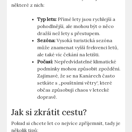
některé z nich:
Typ letu:
Přímé lety jsou rychlejší a
pohodlnější, ale mohou být o něco
dražší než lety s přestupem.
Sezóna:
Vysoká turistická sezóna
může znamenat vyšší frekvenci letů,
ale také víc čekání na letišti.
Počasí:
Nepředvídatelné klimatické
podmínky mohou způsobit zpoždění.
Zajímavé, že se na Kanárech často
setkáte s „pouštními větry“, které
občas způsobují chaos v letecké
dopravě.
Jak si zkrátit cestu?
Pokud si chcete let co nejvíce zpříjemnit, tady je
několik tipů: