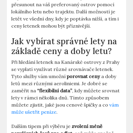
přesunout na váš preferovaný ostrov pomocí
lokálního letu nebo trajektu. Další možností je
letět ve všední dny, kdy je poptávka nižší, a tím i
ceny letenek mohou být příznivější.
Jak vybírat správné lety na
základě ceny a doby letu?
Při hledání letenek na Kanárské ostrovy z Prahy
se vyplatí využívat různé srovnávače letenek.
Tyto služby vám umožní
porovnat ceny
a doby
letů mezi různými aeroliniemi. Je dobré se
zaměřit na
“flexibilní data”
, kdy můžete srovnat
lety v rámci několika dnů. Tímto způsobem
můžete zjistit, jaké jsou cenové špičky a co
vám
může ušetřit peníze
.
Dalším tipem při výběru je
zvolení méně