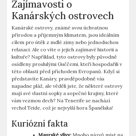
Zajímavosti o
Kanárských ostrovech
Kanárské ostrovy, známé svou úchvatnou
přírodou a příjemným klimatem, jsou ideálním
cílem pro útěk z mdlé zimy nebo jednoduchou
relaxaci. Ale co víte o jejich zajímavé historii a
kultuře? Například, tyto ostrovy byly původně
osídleny proslulými Guččemi, kteří hospodařili v
této oblasti před příchodem Evropanů. Když si
představíte Kanáry, pravděpodobně vás
napadne pláž, ale věděli jste, že některé ostrovy
mají své vlastní sopky a sopečné krajiny, které
vám vezmou dech? Na Tenerife se nachází
vrchol Teide, což je nejvyšší hora Španělska!
Kuriózní fakta
Maurské vlivy:
Mnoho názvů míst na