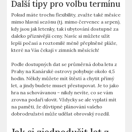
Další tipy pro volbu termínu
Pokud máte trochu flexibility, zvažte také měsíce
mimo hlavní sezónu (tj. mimo červenec a srpen),
kdy jsou jak letenky, tak i ubytování dostupné za
daleko příznivější ceny. Navíc si můžete užít
lepší počasí a roztomilé méně přeplněné pláže,
které na Vás čekají v zimních měsících!
Podle dostupných dat se průměrná doba letu z
Prahy na Kanárské ostrovy pohybuje okolo 4,5
hodin. Někdy můžete mít štěstí a chytit přímý
let, a jindy budete muset přestupovat. Je to jako
hra na schovávanou – nikdy nevíte, co se vám
zrovna podaří ulovit. Vždycky se ale vyplatí mít
na paměti, že důvtipné plánování vašeho
dobrodružství může udělat obrovský rozdíl.