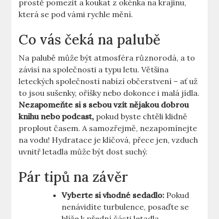
prostě pomezit a koukat z okénka na krajinu,
která se pod vámi rychle mění.
Co vás čeká na palubě
Na palubě může být atmosféra různorodá, a to
závisí na společnosti a typu letu. Většina
leteckých společností nabízí občerstvení – ať už
to jsou sušenky, oříšky nebo dokonce i malá jídla.
Nezapomeňte si s sebou vzít nějakou dobrou
knihu nebo podcast,
pokud byste chtěli klidně
proplout časem. A samozřejmě, nezapomínejte
na vodu! Hydratace je klíčová, přece jen, vzduch
uvnitř letadla může být dost suchý.
Pár tipů na závěr
Vyberte si vhodné sedadlo:
Pokud
nenávidíte turbulence, posaďte se
blíže k přední části letadla.