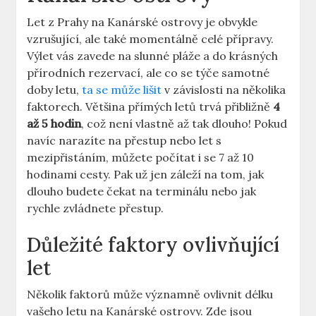
Let z Prahy na Kanárské ostrovy je obvykle
vzrušující, ale také momentálně celé přípravy.
Výlet vás zavede na slunné pláže a do krásných
přírodních rezervací, ale co se týče samotné
doby letu,
ta se může lišit
v závislosti na několika
faktorech. Většina přímých letů trvá přibližně
4
až 5 hodin
, což není vlastně až tak dlouho! Pokud
navíc narazíte na přestup nebo let s
mezipřistáním, můžete počítat i se 7 až 10
hodinami cesty. Pak už jen záleží na tom, jak
dlouho budete čekat na terminálu nebo jak
rychle zvládnete přestup.
Důležité faktory ovlivňující
let
Několik faktorů může významně ovlivnit délku
vašeho letu na Kanárské ostrovy. Zde jsou