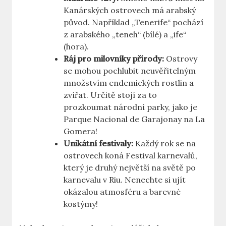
Kanárských ostrovech má arabský
původ. Například „Tenerife“ pochází
z arabského „teneh“ (bílé) a „ife“
(hora).
Ráj pro milovníky přírody:
Ostrovy
se mohou pochlubit neuvěřitelným
množstvím endemických rostlin a
zvířat. Určitě stojí za to
prozkoumat národní parky, jako je
Parque Nacional de Garajonay na La
Gomera!
Unikátní festivaly:
Každý rok se na
ostrovech koná Festival karnevalů,
který je druhý největší na světě po
karnevalu v Riu. Nenechte si ujít
okázalou atmosféru a barevné
kostýmy!