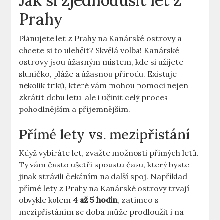
Jak si zjednodušit let z
Prahy
Plánujete let z Prahy na Kanárské ostrovy a
chcete si to ulehčit? Skvělá volba! Kanárské
ostrovy jsou úžasným místem, kde si užijete
sluníčko, pláže a úžasnou přírodu. Existuje
několik triků, které vám mohou pomoci nejen
zkrátit dobu letu, ale i učinit celý proces
pohodlnějším a příjemnějším.
Přímé lety vs. mezipřistání
Když vybíráte let, zvažte možnosti přímých letů.
Ty vám často ušetří spoustu času, který byste
jinak strávili čekáním na další spoj. Například
přímé lety z Prahy na Kanárské ostrovy trvají
obvykle kolem
4 až 5 hodin
, zatímco s
mezipřistáním se doba může prodloužit i na