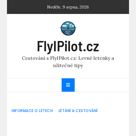
Skip
Neděle, 9 srpna, 2026
to
content
FlyIPilot.cz
Cestování s FlyIPilot.cz: Levné letenky a
užitečné tipy
INFORMACE O LETECH
LÉTÁNÍ A CESTOVÁNÍ