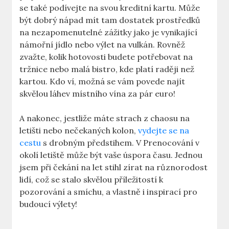
se také podívejte na svou kreditní kartu. Může
být dobrý nápad mít tam dostatek prostředků
na nezapomenutelné zážitky jako je vynikající
námořní jídlo nebo výlet na vulkán. Rovněž
zvažte, kolik hotovosti budete potřebovat na
tržnice nebo malá bistro, kde platí raději než
kartou. Kdo ví, možná se vám povede najít
skvělou láhev místního vína za pár euro!
A nakonec, jestliže máte strach z chaosu na
letišti nebo nečekaných kolon,
vydejte se na
cestu
s drobným předstihem. V Prenocování v
okolí letiště může být vaše úspora času. Jednou
jsem při čekání na let stihl zírat na různorodost
lidí, což se stalo skvělou příležitostí k
pozorování a smíchu, a vlastně i inspirací pro
budoucí výlety!