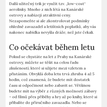
Další užitečný trik je využít tzv. „low-cost“
aerolinky. Mnoho z nich létá na Kanárské
ostrovy a nabízejí atraktivní ceny.
Nezapomeňte si ale zkontrolovat podmínky
ohledně zavazadel a letištních poplatků, aby vás
nakonec nabídka nevyšla dráže, než jste čekali.
Co očekávat během letu
Pokud se chystáte na let z Prahy na Kanárské
ostrovy, můžete se těšit na celou řadu
zkušeností, které si užijete mezi vzletem a
přistáním. Obvyklá doba letu trvá zhruba 4 až 5
hodin, což znamená, že budete mít dostatek
času si odpočinout nebo zabavit se. Většinou
budete mít na výběr z různých možností zábavy
– od filmů přes příběhy a hry až po knihy, které si
přibalíte do příručního zavazadla. Nebo se