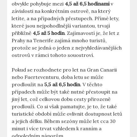
obvykle pohybuje mezi
4,5 až 6,5 hodinami
v
závislosti na konkrétním ostrově, na který
letíte, a na případných přestupech. Přímé lety,
které jsou nejpohodlnější variantou, trvají
přibližně
4,5 až 5 hodin
. Zajímavostí je, že let z
Prahy na Tenerife zajímá mnoho turistů,
protože se jedná o jeden z nejvyhledávanějších
ostrovů v rámci tohoto souostroví.
Pokud se rozhodnete pro let na Gran Canarii
nebo Fuerteventuru, doba letu se může
prodloužit na
5,5 až 6,5 hodin
. V těchto
případech může být také nutné přestoupit na
jiný let, což celkovou dobu cesty přirozeně
prodlouží. Co si však pamatujte, je to, že také
turistické období může ovlivnit dostupnost letů
a jejich délku. Během sezóny může let cca 30
minut i více trvat vzhledem k ranním a
odpoledním náporům.