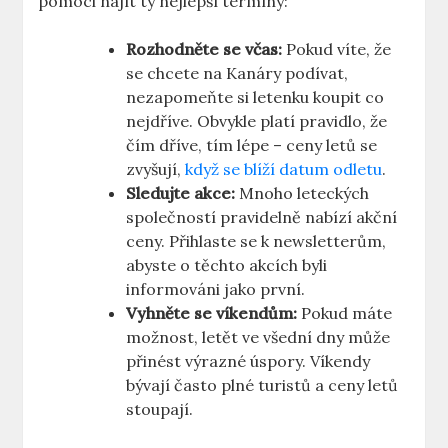
pomoci najít ty nejlepší termíny:
Rozhodněte se včas:
Pokud víte, že
se chcete na Kanáry podívat,
nezapomeňte si letenku koupit co
nejdříve. Obvykle platí pravidlo, že
čím dříve, tím lépe – ceny letů se
zvyšují,
když se blíží datum odletu
.
Sledujte akce:
Mnoho leteckých
společností pravidelně nabízí akční
ceny. Přihlaste se k newsletterům,
abyste o těchto akcích byli
informováni jako první.
Vyhněte se víkendům:
Pokud máte
možnost, letět ve všední dny může
přinést výrazné úspory. Víkendy
bývají často plné turistů a ceny letů
stoupají.