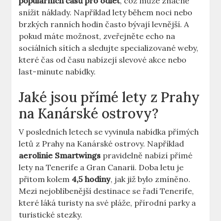
populárních časů pro odlet
, což může značně
snížit náklady. Například lety během noci nebo
brzkých ranních hodin často bývají levnější. A
pokud máte možnost, zveřejněte echo na
sociálních sítích a sledujte specializované weby,
které čas od času nabízejí slevové akce nebo
last-minute nabídky.
Jaké jsou přímé lety z Prahy
na Kanárské ostrovy?
V posledních letech se vyvinula nabídka přímých
letů z Prahy na Kanárské ostrovy. Například
aerolinie Smartwings
pravidelně nabízí přímé
lety na Tenerife a Gran Canarii. Doba letu je
přitom kolem
4,5 hodiny
, jak již bylo zmíněno.
Mezi nejoblíbenější destinace se řadí Tenerife,
které láká turisty na své pláže, přírodní parky a
turistické stezky.