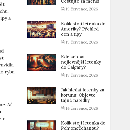
Cestujte za méně!
ět
19 července, 2026
uchu.
ipy a
Kolik stojí letenka do
Ameriky? Přehled
cen a tipy
19 července, 2026
ud
Kde sehnat
st
nejlevnější letenky
avidla
do Calgary?
ko ryba
18 července, 2026
Jak hledat letenky za
korunu: Objevte
tajné nabídky
ne. Ať
14 července, 2026
a
vém
Kolik stojí letenka do
Pchjongčchangu?