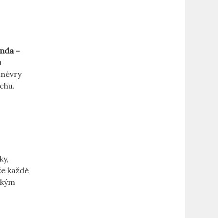
anda –
u
anévry
uchu.
ky,
že každé
eským