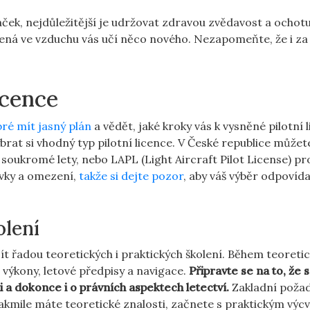
áček, nejdůležitější je udržovat zdravou zvědavost a ochotu
vená ve vzduchu vás učí něco nového. Nezapomeňte, že i za
icence
bré mít jasný plán
a vědět, jaké kroky vás k vysněné pilotní l
rat si vhodný typ pilotní licence. V České republice můžet
o soukromé lety, nebo LAPL (Light Aircraft Pilot License) p
avky a omezení,
takže si dejte pozor
, aby váš výběr odpovída
olení
jít řadou teoretických i praktických školení. Během teoreti
 výkony, letové předpisy a navigace.
Připravte se na to, že 
a dokonce i o právních aspektech letectví.
Zakladní požad
Jakmile máte teoretické znalosti, začnete s praktickým výc