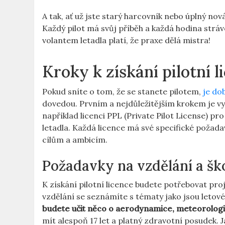
A tak, ať už jste starý harcovník nebo úplný nov
Každý pilot má svůj příběh a každá hodina strá
volantem letadla platí, že praxe dělá mistra!
Kroky k získání pilotní l
Pokud sníte o tom, že se stanete pilotem,
je do
dovedou. Prvním a nejdůležitějším krokem je vyb
například licenci PPL (Private Pilot License) pr
letadla. Každá licence má své specifické požad
cílům a ambicím.
Požadavky na vzdělání a šk
K získání pilotní licence budete potřebovat pro
vzdělání se seznámíte s tématy jako jsou letové
budete učit něco o aerodynamice, meteorologii 
mít alespoň 17 let a platný zdravotní posudek. 