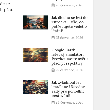
kde se
26 července, 2026
t pilot
Jak dlouho se letí do
Turecka – Vše, co
potřebujete vědět o
létání!
25 července, 2026
Google Earth
letecký simulátor:
Prozkoumejte svět z
ptačí perspektivy
25 července, 2026
Jak zvládnout let
letadlem: Užitečné
rady pro pohodlné
cestování!
24 července, 2026