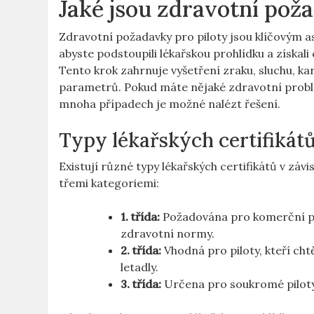
Jaké jsou zdravotní pož
Zdravotní požadavky pro piloty jsou klíčovým as
abyste podstoupili lékařskou prohlídku a získali c
Tento krok zahrnuje vyšetření zraku, sluchu, k
parametrů. Pokud máte nějaké zdravotní problém
mnoha případech je možné nalézt řešení.
Typy lékařských certifikát
Existují různé typy lékařských certifikátů v závi
třemi kategoriemi:
1. třída:
Požadována pro komerční pil
zdravotní normy.
2. třída:
Vhodná pro piloty, kteří cht
letadly.
3. třída:
Určena pro soukromé piloty.