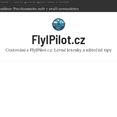
mulátor: Prozkoumejte svět z ptačí perspektivy
em: Užitečné rady pro pohodlné cestování!
vat letenky? Klíčové Tipy pro Nejlepší Ceny
adlem: Jak se rychle zbavit nepříjemnosti?
FlyIPilot.cz
ecka – Vše, co potřebujete vědět o létání!
Cestování s FlyIPilot.cz: Levné letenky a užitečné tipy