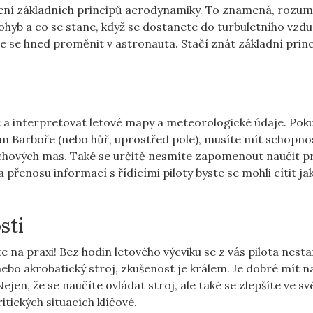
pení základních principů aerodynamiky. To znamená, rozum
o pohyb a co se stane, když se dostanete do turbuletního vzd
te se hned proměnit v astronauta. Stačí znát základní princ
st a interpretovat letové mapy a meteorologické údaje. Pok
ém Barboře (nebo hůř, uprostřed pole), musíte mít schopno
chových mas. Také se určitě nesmíte zapomenout naučit pr
přenosu informací s řídícími piloty byste se mohli cítit ja
sti
 na praxi! Bez hodin letového výcviku se z vás pilota nesta
nebo akrobatický stroj, zkušenost je králem. Je dobré mít n
 Nejen, že se naučíte ovládat stroj, ale také se zlepšíte ve s
tických situacích klíčové.