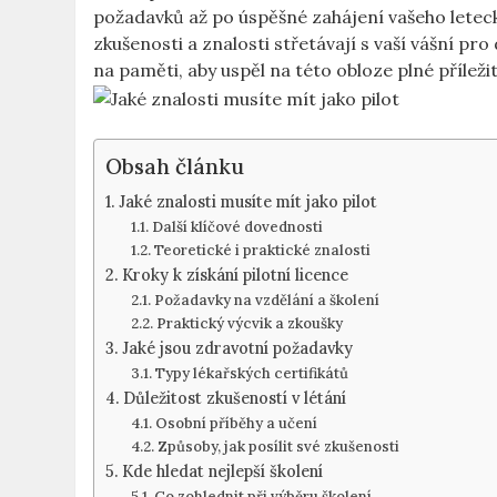
požadavků až po úspěšné zahájení vašeho leteck
zkušenosti a znalosti střetávají s vaší vášní pr
na paměti, aby uspěl na této obloze plné příležit
Obsah článku
Jaké znalosti musíte mít jako pilot
Další klíčové dovednosti
Teoretické i praktické znalosti
Kroky k získání pilotní licence
Požadavky na vzdělání a školení
Praktický výcvik a zkoušky
Jaké jsou zdravotní požadavky
Typy lékařských certifikátů
Důležitost zkušeností v létání
Osobní příběhy a učení
Způsoby, jak posílit své zkušenosti
Kde hledat nejlepší školení
Co zohlednit při výběru školení