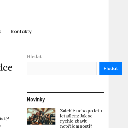
s
Kontakty
Hledat
odce
Hledat
Novinky
Zalehlé ucho po letu
letadlem: Jak se
ístě!
rychle zbavit
h
nepříjemnosti?