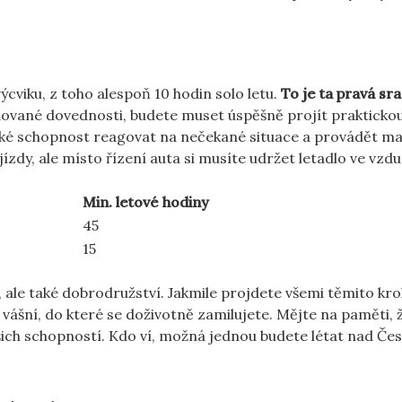
ýcviku, z toho alespoň 10 hodin solo letu.
To je ta pravá sr
ované dovednosti, budete muset úspěšně projít prakticko
také schopnost reagovat na nečekané situace a provádět m
jízdy, ale místo řízení auta si musíte udržet letadlo ve vzd
Min. letové hodiny
45
15
v, ale také dobrodružství. Jakmile projdete všemi těmito kro
 vášní, do které se doživotně zamilujete. Mějte na paměti, 
vašich schopností. Kdo ví, možná jednou budete létat nad Č