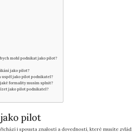
 abych mohl podnikat jako pilot?
kání jako pilot?
 uspěl jako pilot podnikatel?
 jaké formality musím splnit?
zet jako pilot podnikatel?
jako pilot
 přichází i spousta znalostí a dovedností, které musíte zvlá