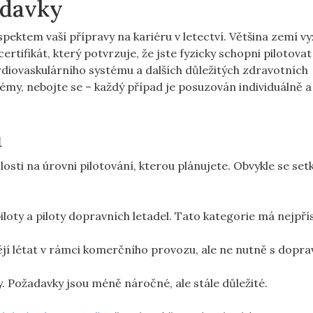
adavky
pektem vaší přípravy na kariéru v letectví. Většina zemí vy
ertifikát, který potvrzuje, že jste fyzicky schopni pilotovat
ardiovaskulárního systému a dalších důležitých zdravotních
y, nebojte se – každý případ je posuzován individuálně a
ů
slosti na úrovni pilotování, kterou plánujete. Obvykle se set
oty a piloty dopravních letadel. Tato kategorie má nejpřís
ějí létat v rámci komerčního provozu, ale ne nutně s dopr
 Požadavky jsou méně náročné, ale stále důležité.