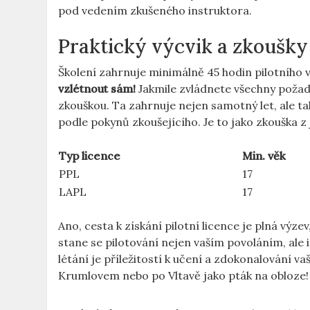
pod vedením zkušeného instruktora.
Praktický výcvik a zkoušky
Školení zahrnuje minimálně 45 hodin pilotního v
vzlétnout sám!
Jakmile zvládnete všechny požad
zkouškou. Ta zahrnuje nejen samotný let, ale 
podle pokynů zkoušejícího. Je to jako zkouška z 
Typ licence
Min. věk
PPL
17
LAPL
17
Ano, cesta k získání pilotní licence je plná výze
stane se pilotování nejen vaším povoláním, ale i
létání je příležitostí k učení a zdokonalování 
Krumlovem nebo po Vltavě jako pták na obloze!