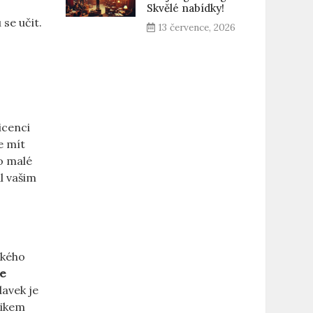
Skvělé nabídky!
 se učit.
13 července, 2026
icenci
e mít
ro malé
l vašim
ckého
se
avek je
vikem