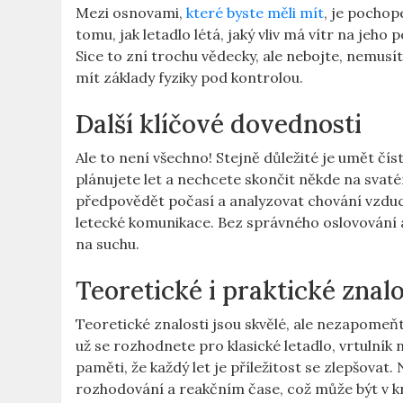
Mezi osnovami,
které byste měli mít
, je pocho
tomu, jak letadlo létá, jaký vliv má vítr na jeh
Sice to zní trochu vědecky, ale nebojte, nemusí
mít základy fyziky pod kontrolou.
Další klíčové dovednosti
Ale to není všechno! Stejně důležité je umět čí
plánujete let a nechcete skončit někde na svat
předpovědět počasí a analyzovat chování vzdu
letecké komunikace. Bez správného oslovování a 
na suchu.
Teoretické i praktické znalo
Teoretické znalosti jsou skvělé, ale nezapomeňte
už se rozhodnete pro klasické letadlo, vrtulník 
paměti, že každý let je příležitost se zlepšovat.
rozhodování a reakčním čase, což může být v kri