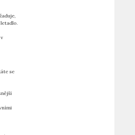
žaduje,
 letadlo.
 v
káte se
nější
avními