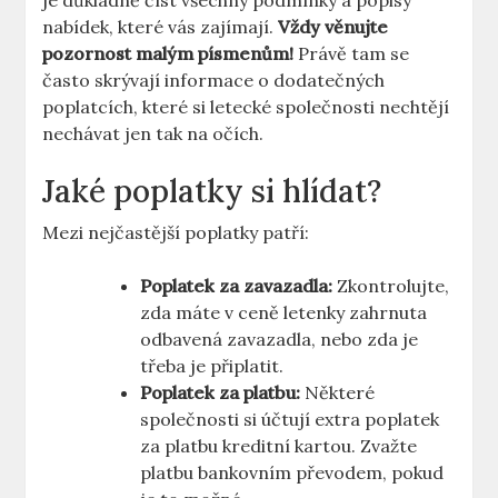
je důkladně číst všechny podmínky a popisy
nabídek, které vás zajímají.
Vždy věnujte
pozornost malým písmenům!
Právě tam se
často skrývají informace o dodatečných
poplatcích, které si letecké společnosti nechtějí
nechávat jen tak na očích.
Jaké poplatky si hlídat?
Mezi nejčastější poplatky patří:
Poplatek za zavazadla:
Zkontrolujte,
zda máte v ceně letenky zahrnuta
odbavená zavazadla, nebo zda je
třeba je připlatit.
Poplatek za platbu:
Některé
společnosti si účtují extra poplatek
za platbu kreditní kartou. Zvažte
platbu bankovním převodem, pokud