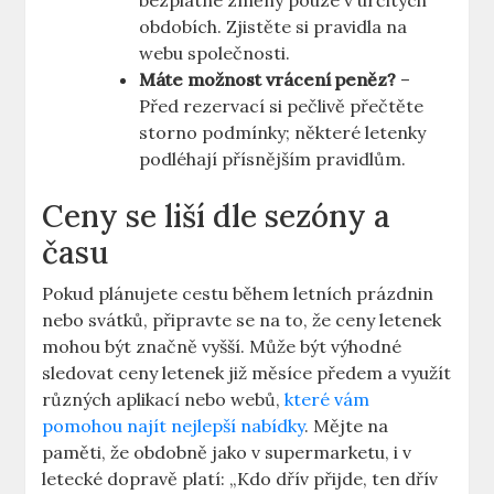
bezplatné změny pouze v určitých
obdobích. Zjistěte si pravidla na
webu společnosti.
Máte možnost vrácení peněz?
–
Před rezervací si pečlivě přečtěte
storno podmínky; některé letenky
podléhají přísnějším pravidlům.
Ceny se liší dle sezóny a
času
Pokud plánujete cestu během letních prázdnin
nebo svátků, připravte se na to, že ceny letenek
mohou být značně vyšší. Může být výhodné
sledovat ceny letenek již měsíce předem a využít
různých aplikací nebo webů,
které vám
pomohou najít nejlepší nabídky
. Mějte na
paměti, že obdobně jako v supermarketu, i v
letecké dopravě platí: „Kdo dřív přijde, ten dřív