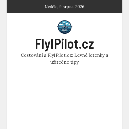
Skip
Neděle, 9 srpna, 2026
to
content
FlyIPilot.cz
Cestování s FlyIPilot.cz: Levné letenky a
užitečné tipy