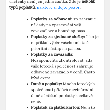
u letenky není jen jedna částka. Zde je
několik
typů poplatků
,
na které si dejte pozor
:
Poplatky za odbavení:
To zahrnuje
náklady na zpracování vaší
zavazadlové a boarding pass.
Poplatky za sjednané služby:
Jako je
například výběr vašeho místa či
prioritní nástup na palubu.
Poplatky za zavazadla:
Nezapomeňte zkontrolovat, zda
vaše letecká společnost zahrnuje
odbavené zavazadlo v ceně. Často
bývá extra.
Daně a poplatky:
Mnoho leteckých
společností přidává mezinárodní
daně a letištní poplatky k celkové
ceně.
Poplatek za platbu kartou:
Není to