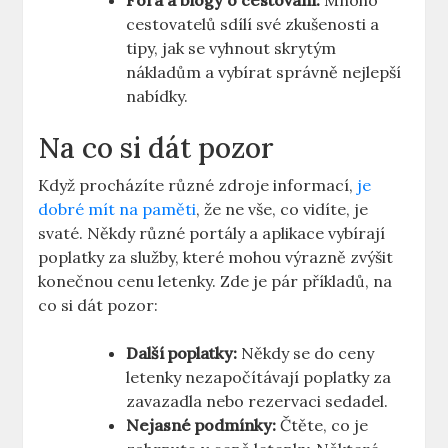
Fóra a blogy o cestování:
Mnoho
cestovatelů sdílí své zkušenosti a
tipy, jak se vyhnout skrytým
nákladům a vybírat správně nejlepší
nabídky.
Na co si dát pozor
Když procházíte různé zdroje informací,
je
dobré mít na paměti
, že ne vše, co vidíte, je
svaté. Někdy různé portály a aplikace vybírají
poplatky za služby, které mohou výrazně zvýšit
konečnou cenu letenky. Zde je pár příkladů, na
co si dát pozor:
Další poplatky:
Někdy se do ceny
letenky nezapočítávají poplatky za
zavazadla nebo rezervaci sedadel.
Nejasné podmínky:
Čtěte, co je