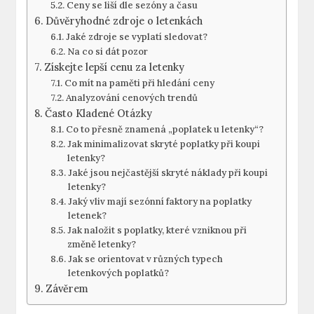
Ceny se liší dle sezóny a času
Důvěryhodné zdroje o letenkách
Jaké zdroje se vyplatí sledovat?
Na co si dát pozor
Získejte lepší cenu za letenky
Co mít na paměti při hledání ceny
Analyzování cenových trendů
Často Kladené Otázky
Co to přesně znamená „poplatek u letenky“?
Jak minimalizovat skryté poplatky při koupi
letenky?
Jaké jsou nejčastější skryté náklady při koupi
letenky?
Jaký vliv mají sezónní faktory na poplatky
letenek?
Jak naložit s poplatky, které vzniknou při
změně letenky?
Jak se orientovat v různých typech
letenkových poplatků?
Závěrem