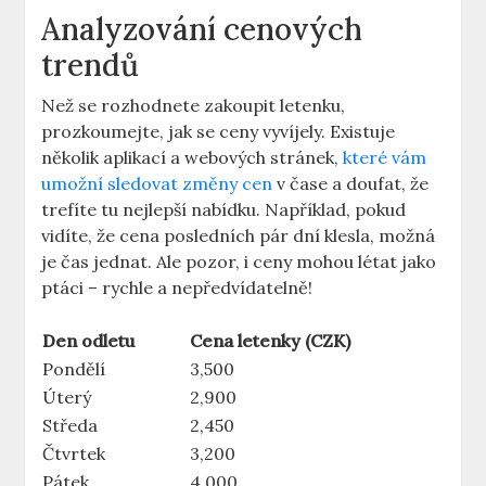
Analyzování cenových
trendů
Než se rozhodnete zakoupit letenku,
prozkoumejte, jak se ceny vyvíjely. Existuje
několik aplikací a webových stránek,
které vám
umožní sledovat změny cen
v čase a doufat, že
trefíte tu nejlepší nabídku. Například, pokud
vidíte, že cena posledních pár dní klesla, možná
je čas jednat. Ale pozor, i ceny mohou létat jako
ptáci – rychle a nepředvídatelně!
Den odletu
Cena letenky (CZK)
Pondělí
3,500
Úterý
2,900
Středa
2,450
Čtvrtek
3,200
Pátek
4,000