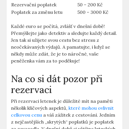
Rezervační poplatek
50 – 200 Kč
Poplatek za změnu letu
500 – 3000 Kč
Každé euro se počítá, zvlášť v dnešní době!
Přemýšlejte jako detektiv a sledujte každý detail.
Jen tak si užijete svou cestu bez stresu z
neočekávaných výdajů. A pamatujte, i když se
někdy může zdát, že je to náročné, vaše
peněženka vám za to poděkuje!
Na co si dát pozor při
rezervaci
Při rezervaci letenek je důležité mít na paměti
několik klíčových aspektů,
které mohou ovlivnit
celkovou cenu
a váš zážitek z cestování. Jedním
z nejčastějších „skrytých“ poplatků je poplatek
za zavazadla. V dnešní době si většina leteckých