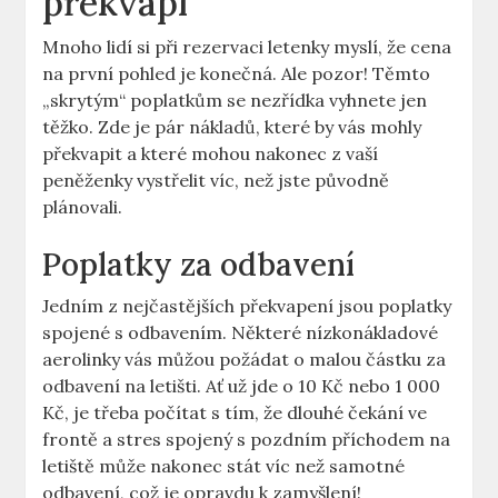
překvapí
Mnoho lidí si při rezervaci letenky myslí, že cena
na první pohled je konečná. Ale pozor! Těmto
„skrytým“ poplatkům se nezřídka vyhnete jen
těžko. Zde je pár nákladů, které by vás mohly
překvapit a které mohou nakonec z vaší
peněženky vystřelit víc, než jste původně
plánovali.
Poplatky za odbavení
Jedním z nejčastějších překvapení jsou poplatky
spojené s odbavením. Některé nízkonákladové
aerolinky vás můžou požádat o malou částku za
odbavení na letišti. Ať už jde o 10 Kč nebo 1 000
Kč, je třeba počítat s tím, že dlouhé čekání ve
frontě a stres spojený s pozdním příchodem na
letiště může nakonec stát víc než samotné
odbavení, což je opravdu k zamyšlení!