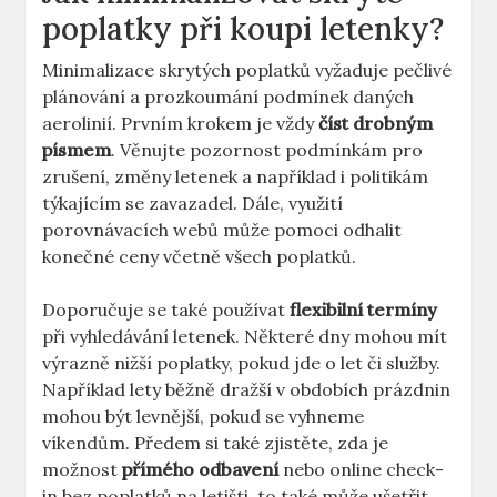
poplatky při koupi letenky?
Minimalizace skrytých poplatků vyžaduje pečlivé
plánování a prozkoumání podmínek daných
aerolinií. Prvním krokem je vždy
číst drobným
písmem
. Věnujte pozornost podmínkám pro
zrušení, změny letenek a například i politikám
týkajícím se zavazadel. Dále, využití
porovnávacích webů může pomoci odhalit
konečné ceny včetně všech poplatků.
Doporučuje se také používat
flexibilní termíny
při vyhledávání letenek. Některé dny mohou mít
výrazně nižší poplatky, pokud jde o let či služby.
Například lety běžně dražší v obdobích prázdnin
mohou být levnější, pokud se vyhneme
víkendům. Předem si také zjistěte, zda je
možnost
přímého odbavení
nebo online check-
in bez poplatků na letišti, to také může ušetřit