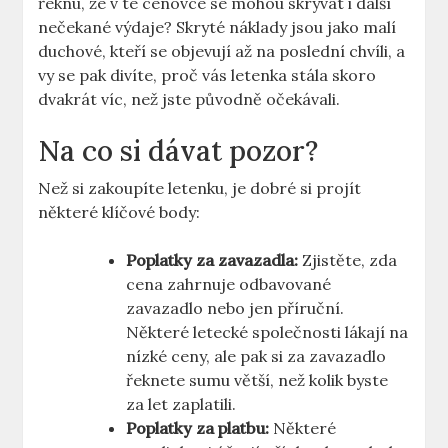
řeknu, že v té cenovce se mohou skrývat i další
nečekané výdaje? Skryté náklady jsou jako malí
duchové, kteří se objevují až na poslední chvíli, a
vy se pak divíte, proč vás letenka stála skoro
dvakrát víc, než jste původně očekávali.
Na co si dávat pozor?
Než si zakoupíte letenku, je dobré si projít
některé klíčové body:
Poplatky za zavazadla:
Zjistěte, zda
cena zahrnuje odbavované
zavazadlo nebo jen příruční.
Některé letecké společnosti lákají na
nízké ceny, ale pak si za zavazadlo
řeknete sumu větší, než kolik byste
za let zaplatili.
Poplatky za platbu:
Některé