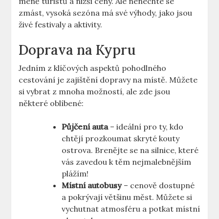
méně turistů a nižší ceny. Ale nenechte se
zmást, vysoká sezóna má své výhody, jako jsou
živé festivaly a aktivity.
Doprava na Kypru
Jedním z klíčových aspektů pohodlného
cestování je zajištění dopravy na místě. Můžete
si vybrat z mnoha možností, ale zde jsou
některé oblíbené:
Půjčení auta
– ideální pro ty, kdo
chtějí prozkoumat skryté kouty
ostrova. Brenějte se na silnice, které
vás zavedou k těm nejmalebnějším
plážím!
Místní autobusy
– cenově dostupné
a pokrývají většinu měst. Můžete si
vychutnat atmosféru a potkat místní