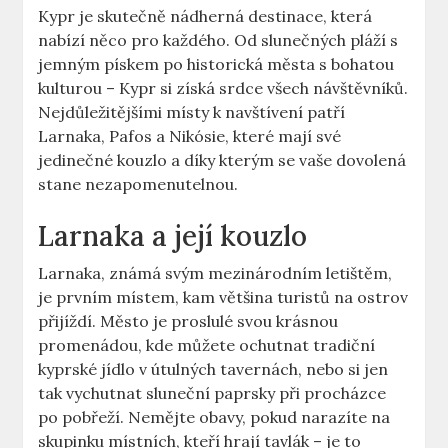
Kypr je skutečně nádherná destinace, která
nabízí něco pro každého. Od slunečných pláží s
jemným pískem po historická města s bohatou
kulturou – Kypr si získá srdce všech návštěvníků.
Nejdůležitějšími místy k navštívení patří
Larnaka, Pafos a Nikósie, které mají své
jedinečné kouzlo a díky kterým se vaše dovolená
stane nezapomenutelnou.
Larnaka a její kouzlo
Larnaka, známá svým mezinárodním letištěm,
je prvním místem, kam většina turistů na ostrov
přijíždí. Město je proslulé svou krásnou
promenádou, kde můžete ochutnat tradiční
kyprské jídlo v útulných tavernách, nebo si jen
tak vychutnat sluneční paprsky při procházce
po pobřeží. Nemějte obavy, pokud narazíte na
skupinku místních, kteří hrají tavlák – je to