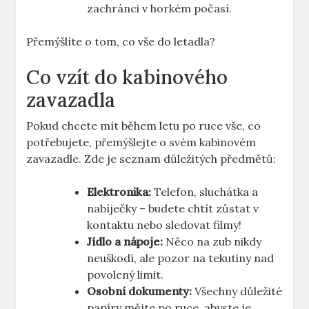
zachránci v horkém počasí.
Přemýšlíte o tom, co vše do letadla?
Co vzít do kabinového
zavazadla
Pokud chcete mít během letu po ruce vše, co
potřebujete, přemýšlejte o svém kabinovém
zavazadle. Zde je seznam důležitých předmětů:
Elektronika:
Telefon, sluchátka a
nabíječky – budete chtít zůstat v
kontaktu nebo sledovat filmy!
Jídlo a nápoje:
Něco na zub nikdy
neuškodí, ale pozor na tekutiny nad
povolený limit.
Osobní dokumenty:
Všechny důležité
papíry mějte po ruce, abyste je