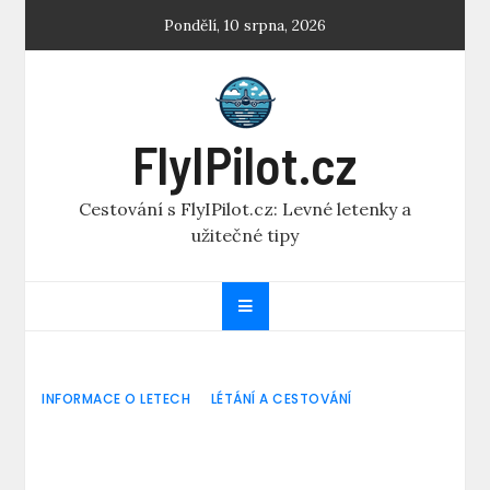
Skip
Pondělí, 10 srpna, 2026
to
content
FlyIPilot.cz
Cestování s FlyIPilot.cz: Levné letenky a
užitečné tipy
INFORMACE O LETECH
LÉTÁNÍ A CESTOVÁNÍ