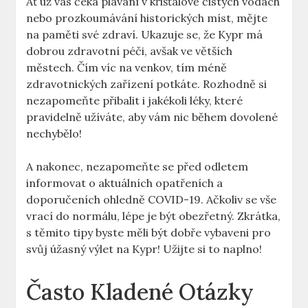
Ať už vás čeká plavání v křišťálově čistých vodách
nebo prozkoumávání historických míst, mějte
na paměti své zdraví. Ukazuje se, že Kypr má
dobrou zdravotní péči, avšak ve větších
městech. Čím víc na venkov, tím méně
zdravotnických zařízení potkáte. Rozhodně si
nezapomeňte přibalit i jakékoli léky, které
pravidelně užíváte, aby vám nic během dovolené
nechybělo!
A nakonec, nezapomeňte se před odletem
informovat o aktuálních opatřeních a
doporučeních ohledně COVID-19. Ačkoliv se vše
vrací do normálu, lépe je být obezřetný. Zkrátka,
s těmito tipy byste měli být dobře vybaveni pro
svůj úžasný výlet na Kypr! Užijte si to naplno!
Často Kladené Otázky