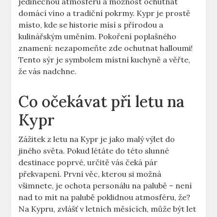
jedinečnou atmosféru a možnost ochutnat
domácí víno a tradiční pokrmy. Kypr je prostě
místo, kde se historie mísí s přírodou a
kulinářským uměním. Pokoření poplašného
znamení: nezapomeňte zde ochutnat halloumi!
Tento sýr je symbolem místní kuchyně a věřte,
že vás nadchne.
Co očekávat při letu na
Kypr
Zážitek z letu na Kypr je jako malý výlet do
jiného světa. Pokud létáte do této slunné
destinace poprvé, určitě vás čeká pár
překvapení. První věc, kterou si možná
všimnete, je ochota personálu na palubě – není
nad to mít na palubě poklidnou atmosféru, že?
Na Kypru, zvlášť v letních měsících, může být let