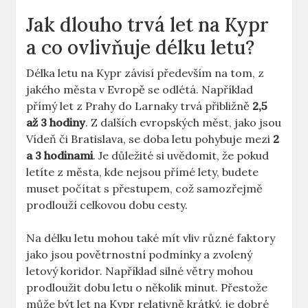
Jak dlouho trvá let na Kypr
a co ovlivňuje délku letu?
Délka letu na Kypr závisí především na tom, z
jakého města v Evropě se odlétá. Například
přímý let z Prahy do Larnaky trvá přibližně
2,5
až 3 hodiny
. Z dalších evropských měst, jako jsou
Vídeň či Bratislava, se doba letu pohybuje mezi
2
a 3 hodinami
. Je důležité si uvědomit, že pokud
letíte z města, kde nejsou přímé lety, budete
muset počítat s přestupem, což samozřejmě
prodlouží celkovou dobu cesty.
Na délku letu mohou také mít vliv různé faktory
jako jsou povětrnostní podmínky a zvolený
letový koridor. Například silné větry mohou
prodloužit dobu letu o několik minut. Přestože
může být let na Kypr relativně krátký, je dobré