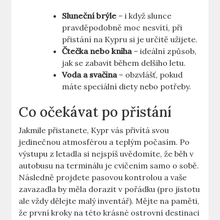
Sluneční brýle
– i když slunce
pravděpodobně moc nesvítí, při
přistání na Kypru si je určitě užijete.
Čtečka nebo kniha
– ideální způsob,
jak se zabavit během delšího letu.
Voda a svačina
– obzvlášť, pokud
máte speciální diety nebo potřeby.
Co očekávat po přistání
Jakmile přistanete, Kypr vás přivítá svou
jedinečnou atmosférou a teplým počasím. Po
výstupu z letadla si nejspíš uvědomíte, že běh v
autobusu na terminálu je cvičením samo o sobě.
Následně projdete pasovou kontrolou a vaše
zavazadla by měla dorazit v pořádku (pro jistotu
ale vždy dělejte malý inventář). Mějte na paměti,
že první kroky na této krásné ostrovní destinaci