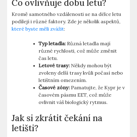
Co ovlivňuje dobu letu?
Kromě samotného vzdálenosti se na délce letu
podílejí i různé faktory. Zde je několik aspektů,
které byste měli zvážit
:
Typ letadla:
Různá letadla mají
různé rychlosti, což může změnit
čas letu.
Letové trasy:
Někdy mohou být
zvoleny delší trasy kvůli počasí nebo
letištním omezením.
Časové zóny:
Pamatujte, že Kypr je v
časovém pásmu EET, což může
ovlivnit váš biologický rytmus.
Jak si zkrátit čekání na
letišti?