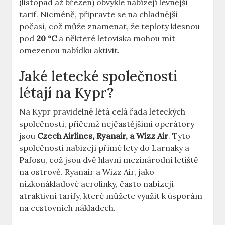
(listopad až březen) obvykle nabízejí levnější
tarif. Nicméně, připravte se na chladnější
počasí, což může znamenat, že teploty klesnou
pod
20 °C
a některé letoviska mohou mít
omezenou nabídku aktivit.
Jaké letecké společnosti
létají na Kypr?
Na Kypr pravidelně létá celá řada leteckých
společností, přičemž nejčastějšími operátory
jsou
Czech Airlines, Ryanair, a Wizz Air
. Tyto
společnosti nabízejí přímé lety do Larnaky a
Pafosu, což jsou dvě hlavní mezinárodní letiště
na ostrově. Ryanair a Wizz Air, jako
nízkonákladové aerolinky, často nabízejí
atraktivní tarify, které můžete využít k úsporám
na cestovních nákladech.