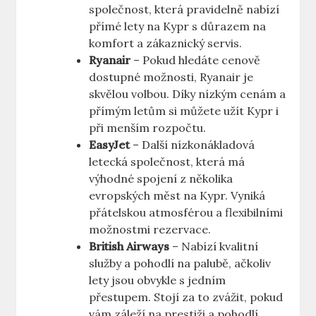
společnost, která pravidelně nabízí
přímé lety na Kypr s důrazem na
komfort a zákaznický servis.
Ryanair
– Pokud hledáte cenově
dostupné možnosti, Ryanair je
skvělou volbou. Díky nízkým cenám a
přímým letům si můžete užít Kypr i
při menším rozpočtu.
EasyJet
– Další nízkonákladová
letecká společnost, která má
výhodné spojení z několika
evropských měst na Kypr. Vyniká
přátelskou atmosférou a flexibilními
možnostmi rezervace.
British Airways
– Nabízí kvalitní
služby a pohodlí na palubě, ačkoliv
lety jsou obvykle s jedním
přestupem. Stojí za to zvážit, pokud
vám záleží na prestiži a pohodlí.