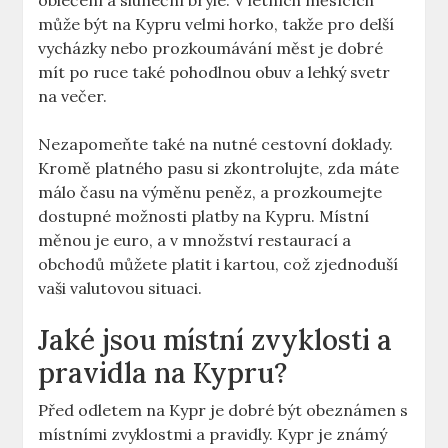
oblečení a sluneční brýle. V letních měsících
může být na Kypru velmi horko, takže pro delší
vycházky nebo prozkoumávání měst je dobré
mít po ruce také pohodlnou obuv a lehký svetr
na večer.
Nezapomeňte také na nutné cestovní doklady.
Kromě platného pasu si zkontrolujte, zda máte
málo času na výměnu peněz, a prozkoumejte
dostupné možnosti platby na Kypru. Místní
měnou je euro, a v množství restaurací a
obchodů můžete platit i kartou, což zjednoduší
vaši valutovou situaci.
Jaké jsou místní zvyklosti a
pravidla na Kypru?
Před odletem na Kypr je dobré být obeznámen s
místními zvyklostmi a pravidly. Kypr je známý