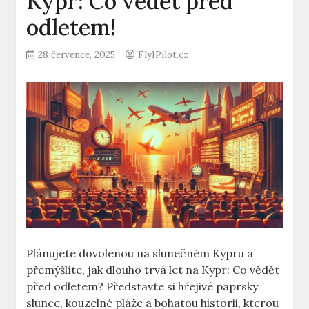
Kypr: Co vědět před
odletem!
28 července, 2025
FlyIPilot.cz
Plánujete dovolenou na slunečném Kypru a
přemýšlíte, jak dlouho trvá let na Kypr: Co vědět
před odletem? Představte si hřejivé paprsky
slunce, kouzelné pláže a bohatou historii, kterou