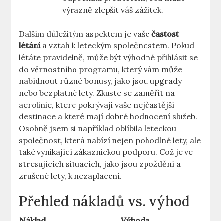
výrazně zlepšit váš zážitek.
Dalším důležitým aspektem je vaše
častost
létání
a vztah k leteckým společnostem. Pokud
létáte pravidelně, může být výhodné přihlásit se
do věrnostního programu, který vám může
nabídnout různé bonusy, jako jsou upgrady
nebo bezplatné lety. Zkuste se zaměřit na
aerolinie, které pokrývají vaše nejčastější
destinace a které mají dobré hodnocení služeb.
Osobně jsem si například oblíbila leteckou
společnost, která nabízí nejen pohodlné lety, ale
také vynikající zákaznickou podporu. Což je ve
stresujících situacích, jako jsou zpoždění a
zrušené lety, k nezaplacení.
Přehled nákladů vs. výhod
Náklad
Výhoda