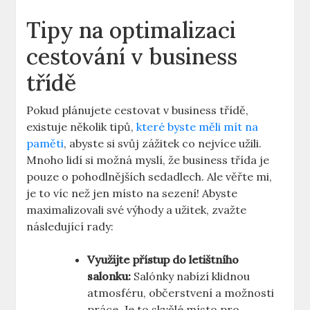
Tipy na optimalizaci
cestování v business
třídě
Pokud plánujete cestovat v business třídě,
existuje několik tipů,
které byste měli mít na
paměti
, abyste si svůj zážitek co nejvíce užili.
Mnoho lidí si možná myslí, že business třída je
pouze o pohodlnějších sedadlech. Ale věřte mi,
je to víc než jen místo na sezení! Abyste
maximalizovali své výhody a užitek, zvažte
následující rady:
Využijte přístup do letištního
salonku:
Salónky nabízí klidnou
atmosféru, občerstvení a možnosti
práce. Je to skvělé místo pro