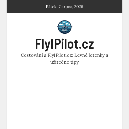
Skip
Pátek, 7 srpna, 2026
to
content
FlyIPilot.cz
Cestování s FlyIPilot.cz: Levné letenky a
užitečné tipy