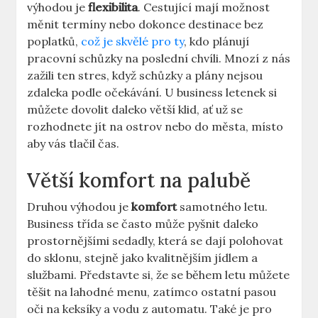
výhodou je
flexibilita
. Cestující mají možnost
měnit termíny nebo dokonce destinace bez
poplatků,
což je skvělé pro ty
, kdo plánují
pracovní schůzky na poslední chvíli. Mnozí z nás
zažili ten stres, když schůzky a plány nejsou
zdaleka podle očekávání. U business letenek si
můžete dovolit daleko větší klid, ať už se
rozhodnete jít na ostrov nebo do města, místo
aby vás tlačil čas.
Větší komfort na palubě
Druhou výhodou je
komfort
samotného letu.
Business třída se často může pyšnit daleko
prostornějšími sedadly, která se dají polohovat
do sklonu, stejně jako kvalitnějším jídlem a
službami. Představte si, že se během letu můžete
těšit na lahodné menu, zatímco ostatní pasou
oči na keksíky a vodu z automatu. Také je pro