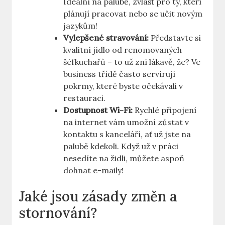
Ideální na palubě, zvlášť pro ty, kteří
plánují pracovat nebo se učit novým
jazykům!
Vylepšené stravování:
Představte si
kvalitní jídlo od renomovaných
šéfkuchařů – to už zní lákavě, že? Ve
business třídě často servírují
pokrmy, které byste očekávali v
restauraci.
Dostupnost Wi-Fi:
Rychlé připojení
na internet vám umožní zůstat v
kontaktu s kanceláří, ať už jste na
palubě kdekoli. Když už v práci
nesedíte na židli, můžete aspoň
dohnat e-maily!
Jaké jsou zásady změn a
stornování?