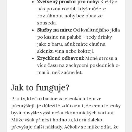
Zvětšený prostor pro nohy:
Každý z
nás pozná rozdíl, když můžete
roztáhnout nohy bez obav ze
souseda.
Služby na míru:
Od kvalitnějšího jídla
po kasino na palubě – tedy drinky
jako z baru, ať už máte chuť na
sklenku vína nebo koktejl.
Zrychlené odbavení:
Méně stresu a
více času na zachycení posledních e-
mailů, než začne let.
Jak to funguje?
Pro ty, kteří o business letenkách teprve
přemýšlejí, je důležité zdůraznit, že cena letenky
bývá obvykle vyšší než u ekonomických variant.
Může však přinést hodnotu, která daleko
převyšuje další náklady. Ačkoliv se může zdát, že