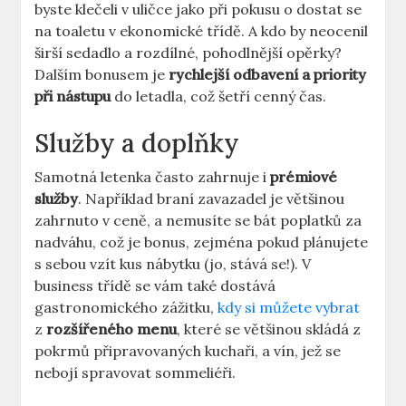
byste klečeli v uličce jako při pokusu o dostat se
na toaletu v ekonomické třídě. A kdo by neocenil
širší sedadlo a rozdílné, pohodlnější opěrky?
Dalším bonusem je
rychlejší odbavení a priority
při nástupu
do letadla, což šetří cenný čas.
Služby a doplňky
Samotná letenka často zahrnuje i
prémiové
služby
. Například braní zavazadel je většinou
zahrnuto v ceně, a nemusíte se bát poplatků za
nadváhu, což je bonus, zejména pokud plánujete
s sebou vzít kus nábytku (jo, stává se!). V
business třídě se vám také dostává
gastronomického zážitku,
kdy si můžete vybrat
z
rozšířeného menu
, které se většinou skládá z
pokrmů připravovaných kuchaři, a vín, jež se
nebojí spravovat sommeliéři.