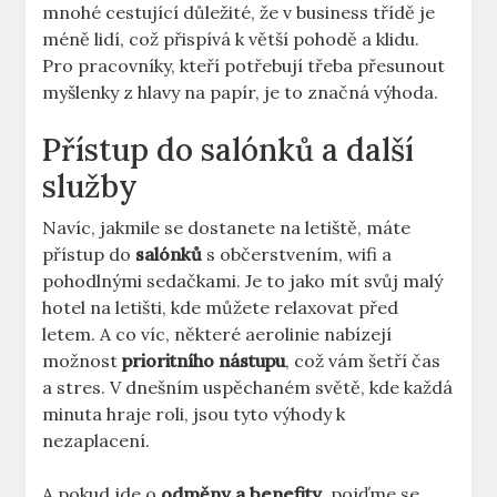
mnohé cestující důležité, že v business třídě je
méně lidí, což přispívá k větší pohodě a klidu.
Pro pracovníky, kteří potřebují třeba přesunout
myšlenky z hlavy na papír, je to značná výhoda.
Přístup do salónků a další
služby
Navíc, jakmile se dostanete na letiště, máte
přístup do
salónků
s občerstvením, wifi a
pohodlnými sedačkami. Je to jako mít svůj malý
hotel na letišti, kde můžete relaxovat před
letem. A co víc, některé aerolinie nabízejí
možnost
prioritního nástupu
, což vám šetří čas
a stres. V dnešním uspěchaném světě, kde každá
minuta hraje roli, jsou tyto výhody k
nezaplacení.
A pokud jde o
odměny a benefity
, pojďme se