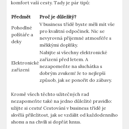
komfort vaší cesty. Tady je pár tipů:
Předmět
Proč je důležitý?
V business třídě byste měli mít vše
Pohodlné
pro kvalitní odpočinek. Nic se
polštáře a
nevyrovná příjemné atmosféře s
deky
měkkými doplňky.
Nabijte si všechny elektronické
zařízení před letem. A
Elektronické
nezapomeňte na sluchátka s
zařízení
dobrým zvukem! Je to nejlepší
způsob, jak se ponořit do zábavy.
Kromě všech těchto užitečných rad
nezapomeňte také na jedno důležité pravidlo:
užijte si cestu! Cestování v business třídě je
skvělá příležitost, jak se vzdálit od každodenního
shonu a na chvíli si dopřát luxus.