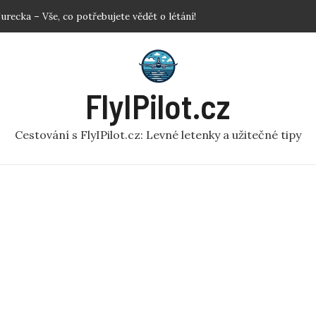
simulátor: Prozkoumejte svět z ptačí perspektivy
dlem: Užitečné rady pro pohodlné cestování!
povat letenky? Klíčové Tipy pro Nejlepší Ceny
etadlem: Jak se rychle zbavit nepříjemnosti?
FlyIPilot.cz
Turecka – Vše, co potřebujete vědět o létání!
Cestování s FlyIPilot.cz: Levné letenky a užitečné tipy