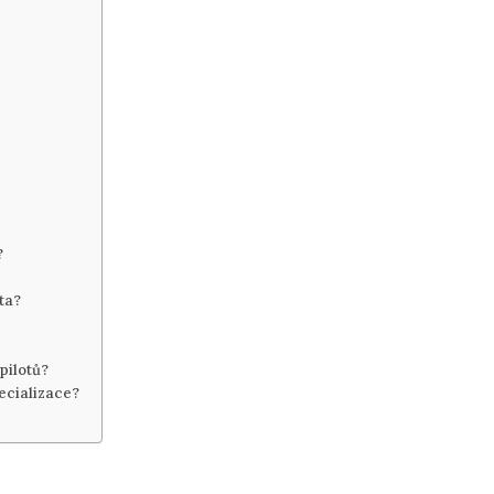
?
ta?
 pilotů?
pecializace?