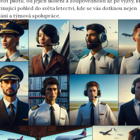
vot pilotů, od jejich školení a zodpovědnosti až po výzvy, k
inující pohled do světa letectví, kde se vás dotknou nejen
vání a týmová spolupráce.