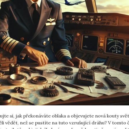
jte si, jak překonáváte oblaka a objevujete nová kouty svět
li vědět, než se pustíte na tuto vzrušující dráhu? V tomto 