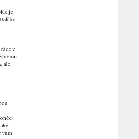
kle je
 Dalším
práce v
spěšnému
, ale
bou
 konče
také
é vám