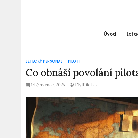
Úvod
Leta
LETECKÝ PERSONÁL
PILOTI
Co obnáší povolání pilot
14 července, 2025
FlyIPilot.cz