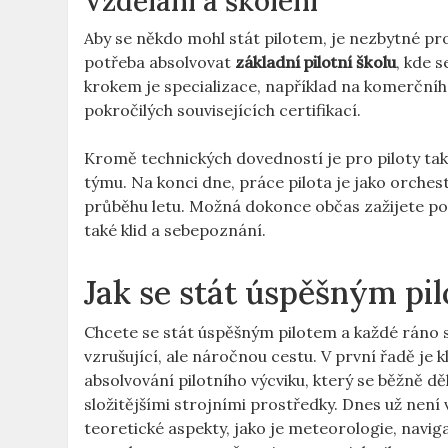
Vzdělání a školení
Aby se někdo mohl stát pilotem, je nezbytné pro
potřeba absolvovat
základní pilotní školu
, kde 
krokem je specializace, například na komerčního
pokročilých souvisejících certifikací.
Kromě technických dovedností je pro piloty ta
týmu. Na konci dne, práce pilota je jako orches
průběhu letu. Možná dokonce občas zažijete poci
také klid a sebepoznání.
Jak se stát úspěšným pi
Chcete se stát úspěšným pilotem a každé ráno
vzrušující, ale náročnou cestu. V první řadě je
absolvování pilotního výcviku, který se běžně dě
složitějšími strojními prostředky. Dnes už není
teoretické aspekty, jako je meteorologie, nav