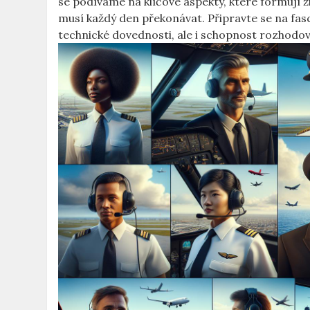
se podíváme na klíčové aspekty, které formují ži
musí každý den překonávat. Připravte se na fasc
technické dovednosti, ale i schopnost rozhodo