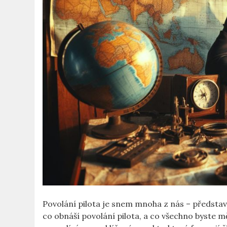
Povolání pilota je snem mnoha z nás – představu
co obnáší povolání pilota, a co všechno byste mě