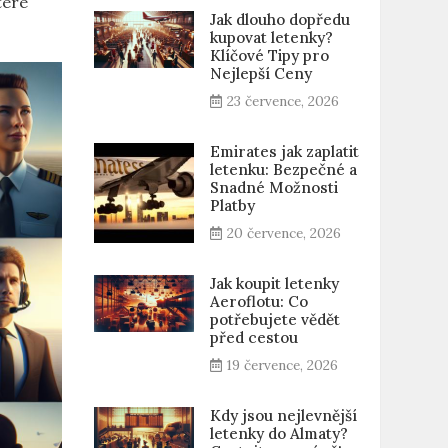
teré
Jak dlouho dopředu
kupovat letenky?
Klíčové Tipy pro
Nejlepší Ceny
23 července, 2026
Emirates jak zaplatit
letenku: Bezpečné a
Snadné Možnosti
Platby
20 července, 2026
Jak koupit letenky
Aeroflotu: Co
potřebujete vědět
před cestou
19 července, 2026
Kdy jsou nejlevnější
letenky do Almaty?