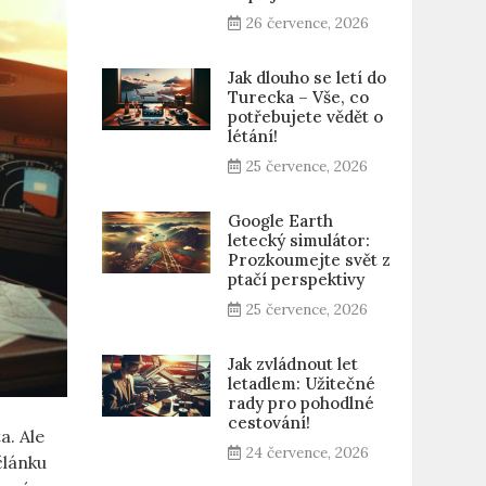
26 července, 2026
Jak dlouho se letí do
Turecka – Vše, co
potřebujete vědět o
létání!
25 července, 2026
Google Earth
letecký simulátor:
Prozkoumejte svět z
ptačí perspektivy
25 července, 2026
Jak zvládnout let
letadlem: Užitečné
rady pro pohodlné
cestování!
a. Ale
24 července, 2026
článku