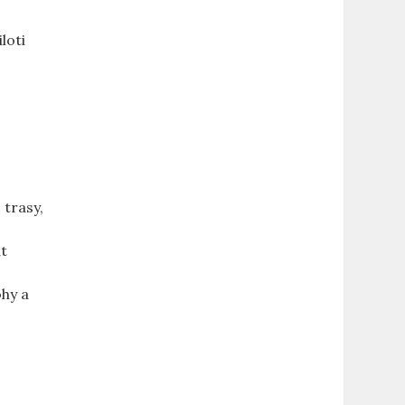
loti
 trasy,
at
ohy a