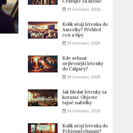
Cestujte za méně!
19 července, 2026
Kolik stojí letenka do
Ameriky? Přehled
cen a tipy
19 července, 2026
Kde sehnat
nejlevnější letenky
do Calgary?
18 července, 2026
Jak hledat letenky za
korunu: Objevte
tajné nabídky
14 července, 2026
Kolik stojí letenka do
Pchjongčchangu?