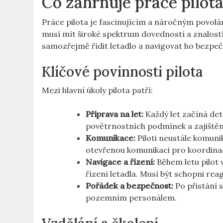
Co zahrnuje práce pilot
Práce pilota je fascinujícím a náročným povolán
musí mít široké spektrum dovedností a znalostí, 
samozřejmě řídit letadlo a navigovat ho bezpečn
Klíčové povinnosti pilota
Mezi hlavní úkoly pilota patří:
Příprava na let:
Každý let začíná det
povětrnostních podmínek a zajištění,
Komunikace:
Piloti neustále komunik
otevřenou komunikaci pro koordinac
Navigace a řízení:
Během letu pilot 
řízení letadla. Musí být schopni re
Pořádek a bezpečnost:
Po přistání s
pozemním personálem.