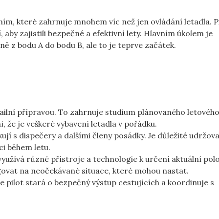
a
ím, které zahrnuje mnohem víc než jen ovládání letadla. Pi
aby zajistili bezpečné a efektivní lety. Hlavním úkolem je
ě z bodu A do bodu B, ale to je teprve začátek.
ailní přípravou. To zahrnuje studium plánovaného letového
 že je veškeré vybavení letadla v pořádku.
ují s dispečery a dalšími členy posádky. Je důležité udržov
i během letu.
využívá různé přístroje a technologie k určení aktuální pol
agovat na neočekávané situace, které mohou nastat.
e pilot stará o bezpečný výstup cestujících a koordinuje s