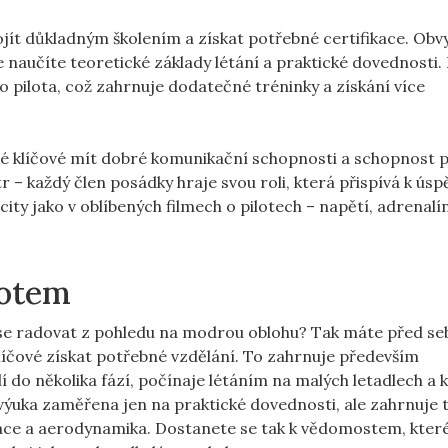
jít důkladným školením a získat potřebné certifikace. Obvy
se naučíte teoretické základy létání a praktické dovednosti.
 pilota, což zahrnuje dodatečné tréninky a získání více
ké klíčové mít dobré komunikační schopnosti a schopnost 
tr – každý člen posádky hraje svou roli, která přispívá k ú
ty jako v oblíbených filmech o pilotech – napětí, adrenalín
lotem
 se radovat z pohledu na modrou oblohu? Tak máte před se
 klíčové získat potřebné vzdělání. To zahrnuje především
lí do několika fází, počínaje létáním na malých letadlech a
 výuka zaměřena jen na praktické dovednosti, ale zahrnuje 
igace a aerodynamika. Dostanete se tak k vědomostem, kter