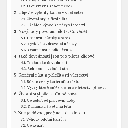
Co dělá pilotování atraktivním?
Jaké výzvy s sebou nese?
Objevte výhody⁤ kariéry v letectví
Životní styl a flexibilita
Přehled výhod kariéry v letectví
Nevýhody povolání pilota: ⁤Co⁢ vědět
Pracovní nároky a stres
Fyzické a zdravotní nároky
Osamělost a odloučenost
Jaké dovednosti jsou pro pilota klíčové
Technické dovednosti
Schopnost ‌zvládat ‍stres
Kariérní​ růst a příležitosti v letectví
Různé ⁢cesty kariérního růstu
Výzvy, které může kariéra v letectví přinést
Životní ‍styl⁤ pilota: Co očekávat
Co čekat od pracovní ​doby
Dynamika ‌života na letu
Zde‌ je důvod, proč se ‍stát pilotem
Výhody pilotní kariéry
Co zvážit