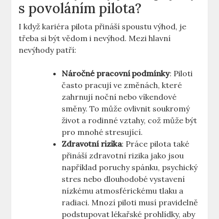
s povoláním pilota?
I když kariéra pilota⁤ přináší spoustu výhod, je
třeba⁢ si být vědom i nevýhod. Mezi hlavní‌
nevýhody ⁢patří:
Náročné pracovní podmínky
: Piloti
často pracují ve změnách, které
zahrnují​ noční ‌nebo víkendové ​
směny. To může ovlivnit soukromý
život a rodinné⁣ vztahy, což může být ​
pro‍ mnohé stresující.
Zdravotní rizika
: Práce pilota také
přináší zdravotní​ rizika jako jsou
například poruchy spánku, ⁣psychický
stres⁣ nebo dlouhodobé ​vystavení
nízkému atmosférickému tlaku⁤ a
⁣radiaci. ⁣Mnozí ‍piloti musí ⁢pravidelně
podstupovat ‌lékařské prohlídky, aby