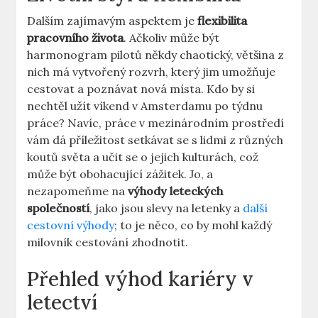
Dalším zajímavým aspektem ​je
flexibilita
pracovního života
. Ačkoliv může být
harmonogram pilotů někdy⁣ chaotický, většina ‍z
⁣nich má vytvořený rozvrh, který jim umožňuje
cestovat a poznávat nová místa. Kdo by si
nechtěl užít víkend v Amsterdamu po týdnu​
práce? Navíc, práce v mezinárodním prostředí
vám dá příležitost setkávat se s lidmi z různých
koutů světa ​a‍ učit se o⁢ jejich kulturách, což
může ‌být obohacující zážitek. Jo, a
⁢nezapomeňme na‍
výhody leteckých
společností
, jako jsou‌ slevy na letenky a
další
cestovní výhody
;⁤ to je něco,⁤ co by mohl každý
milovník cestování zhodnotit.
Přehled výhod kariéry v
letectví