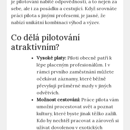
je pilotování nabité⁤ odpovědností,​ a to nejen za
sebe, ⁤ale ⁣i​ za posádku a ‍cestující.​ Když srovnáte
⁤práci pilota s ⁣jinými profesemi, je jasné, že
nabízí unikátní ⁣kombinaci výhod a výzev.
Co dělá pilotování
atraktivním?
Vysoké platy:
Piloti obecně patří k
lépe placeným ⁢profesionálům. I v‌
rámci⁣ prvního zaměstnání můžete
očekávat záznamy, které běžně
převyšují průměrné mzdy v ⁣jiných
odvětvích.
Možnost cestování:
Práce pilota vám
umožní procestovat svět a poznat
kultury,⁣ které ⁢byste ​jinak těžko zažili.
⁤Kdo by nechtěl pracovat⁤ a ​zároveň si
užívat dovolenou⁣ v exotických‍