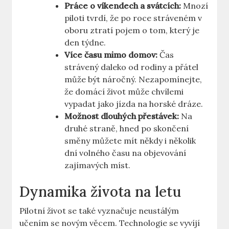
Práce⁤ o ​víkendech a ‍svátcích:
Mnozí
piloti tvrdí, že po⁤ roce stráveném ⁤v
oboru ⁢ztratí​ pojem o tom, který je
den týdne.
Více času mimo domov:
Čas
strávený daleko od rodiny a ⁣přátel
může být náročný. Nezapomínejte,
‌že domácí život ⁣může​ chvílemi
vypadat jako jízda na ‍horské dráze.
Možnost ‌dlouhých ⁢přestávek:
Na
druhé straně, hned po skončení
směny můžete mít někdy⁢ i ⁣několik
dní ⁤volného​ času na objevování
zajímavých míst.
Dynamika ‌života na letu
Pilotní život se také vyznačuje neustálým
učením se novým⁣ věcem. Technologie se vyvíjí