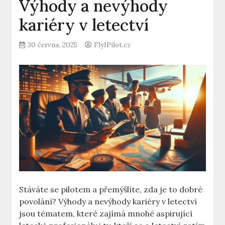
Výhody a nevýhody
kariéry v letectví
30 června, 2025
FlyIPilot.cz
Stáváte‍ se pilotem a ​přemýšlíte, zda je to dobré
povolání? Výhody⁤ a ‌nevýhody kariéry v letectví
jsou tématem, ‌které zajímá mnohé aspirující