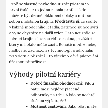
Proč ⁣se vlastně rozhodnout ⁤stát pilotem? ‍V
první řadě, je to jedna ‌z mála profesí, ⁣kde
můžete ⁣být denně obklopeni ​oblaky a ​mít pod
sebou‌ malebnou krajinu.
Představte si
, že sedíte
v kabině moderního⁢ letadla, zatímco slunce svítí
a vy se⁣ chystáte na další vzlet. Tato⁣ neustále se
‌měnící krajina, kterou vidíte z okna,⁢ je zážitek,
který málokdo může zažít.⁢ Bohaté modré⁤ nebe,
nádherné zacházení s technologií ‌a ​adrenalin
při vzletu a přistání – ⁢to všechno dává pilotování
úžasnou přitažlivost.
Výhody pilotní kariéry
Dobré finanční ohodnocení:
‌ Piloti​
patří mezi nejlépe placené
odborníky na trhu. A kdo by nechtěl
slušnou⁢ výplatu,​ že?
Možnost cestování:
⁤ Jako pilot máte