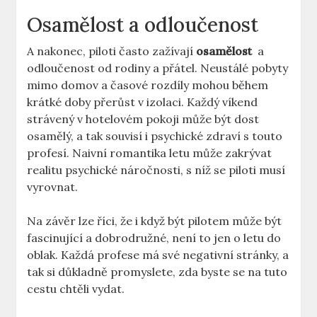
Osamělost a odloučenost
A nakonec, piloti často zažívají
osamělost
⁣ a
odloučenost od rodiny a ‌přátel. Neustálé pobyty
mimo​ domov a ​časové⁢ rozdíly mohou během
krátké doby přerůst v ⁣izolaci.⁤ Každý ⁤víkend
strávený v ⁢hotelovém pokoji může být dost
osamělý, a‍ tak souvisí ​i ​psychické zdraví s touto⁣
profesí. ​Naivní romantika letu‍ může ⁤zakrývat ​
realitu ‌psychické náročnosti, s níž se piloti musí
vyrovnat.
Na závěr ​lze říci, že i když být pilotem může být ​
fascinující a dobrodružné, není to jen o ‍letu do
oblak. Každá profese má své negativní stránky,‍ a
tak si důkladně promyslete, zda byste se‍ na⁢ tuto
cestu chtěli vydat.