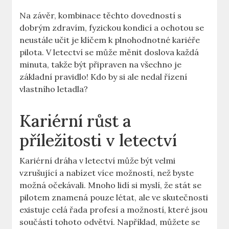
Na závěr, kombinace těchto dovedností s
dobrým zdravím, fyzickou ‍kondicí ‌a ochotou se
neustále⁤ učit ⁢je klíčem k plnohodnotné⁣ kariéře
pilota. V letectví se může měnit⁤ doslova každá
minuta, takže být připraven na všechno je
základní pravidlo! Kdo‌ by​ si ⁢ale nedal řízení
vlastního letadla?
Kariérní​ růst a
příležitosti v letectví
Kariérní dráha⁢ v letectví může ‍být‍ velmi
vzrušující a ​nabízet více možností, než byste
⁣možná očekávali. Mnoho lidí si myslí, že stát‍ se
pilotem znamená pouze létat, ale ve skutečnosti
existuje celá řada profesí a možností, ​které jsou
součástí ‍tohoto ⁢odvětví. Například, ‍můžete se