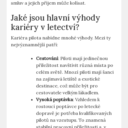
smluv a⁢ jejich příjem⁤ může ‌kolísat.
Jaké⁤ jsou⁤ hlavní výhody
kariéry v letectví?
Kariéra pilota nabídne mnohé výhody. Mezi ty
nejvýznamnější patří:
Cestování
: Piloti ⁢mají jedinečnou
⁣příležitost navštívit různá místa ​po
celém světě. Mnozí piloti⁤ mají šanci
na zajímavá letiště a exotické
destinace, což může‌ být⁣ pro
⁢cestovatele velkým lákadlem.
Vysoká poptávka
: ⁢Vzhledem k
rostoucí poptávce⁢ po letecké ​
dopravě je potřeba ⁤kvalifikovaných
pilotů na ​vzestupu. To znamená
stabilní pracovní příležitosti⁢ a, ‌v