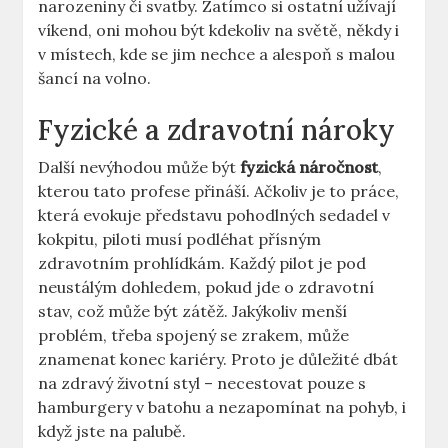
⁣narozeniny ⁤či ⁤svatby. Zatímco si ostatní užívají
víkend, oni mohou být kdekoliv na⁤ světě,⁢ někdy‌ i
v místech, kde se⁢ jim nechce a alespoň⁢ s malou
šancí na‍ volno.
Fyzické a zdravotní nároky
Další nevýhodou ⁤může být
fyzická⁤ náročnost
,
kterou tato profese přináší. Ačkoliv je to práce,
která evokuje představu⁣ pohodlných⁤ sedadel v
kokpitu, piloti musí podléhat přísným
zdravotním prohlídkám. Každý pilot je ​pod
⁤neustálým ⁤dohledem, pokud jde o zdravotní
stav, což může být zátěž. Jakýkoliv⁢ menší
problém, třeba spojený se zrakem, může
‌znamenat konec ⁣kariéry. ⁤Proto je důležité dbát
na zdravý ​životní styl – necestovat⁣ pouze s‍
hamburgery v batohu a ⁤nezapomínat ‍na pohyb, i
když jste na⁢ palubě.