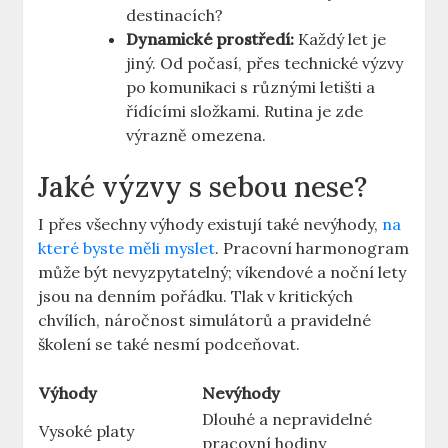
destinacích?
Dynamické prostředí:
Každý let ⁤je
jiný. Od‌ počasí, přes technické výzvy
po komunikaci⁤ s různými ⁤letišti ‌a
řídícími složkami. Rutina je zde
výrazně omezena.
Jaké výzvy s sebou nese?
I přes‍ všechny výhody existují také nevýhody,
na
které byste měli myslet
. Pracovní harmonogram
může být nevyzpytatelný; víkendové⁣ a noční lety
jsou na denním‍ pořádku.​ Tlak v kritických
chvílích, náročnost simulátorů ⁢a pravidelné
školení se také ⁣nesmí podceňovat.
Výhody
Nevýhody
Dlouhé​ a nepravidelné
Vysoké platy
pracovní hodiny