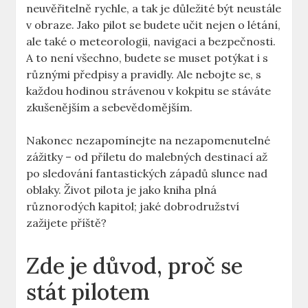
neuvěřitelně rychle, a tak je důležité‍ být neustále
v obraze. Jako pilot ⁢se ‍budete ⁤učit nejen o létání,
ale také ‌o meteorologii, navigaci a ⁤bezpečnosti.
⁣A to není všechno, budete se muset potýkat⁣ i s
různými předpisy a pravidly. ‌Ale nebojte⁢ se,⁢ s
každou hodinou ⁤strávenou v kokpitu se stáváte
zkušenějším a sebevědomějším.
Nakonec nezapomínejte na nezapomenutelné
zážitky –⁤ od příletu do malebných destinací až
po sledování​ fantastických západů⁢ slunce nad
oblaky. Život pilota ‌je jako kniha ⁢plná
různorodých kapitol; jaké⁢ dobrodružství
zažijete příště?
Zde‌ je důvod, proč se
‍stát pilotem