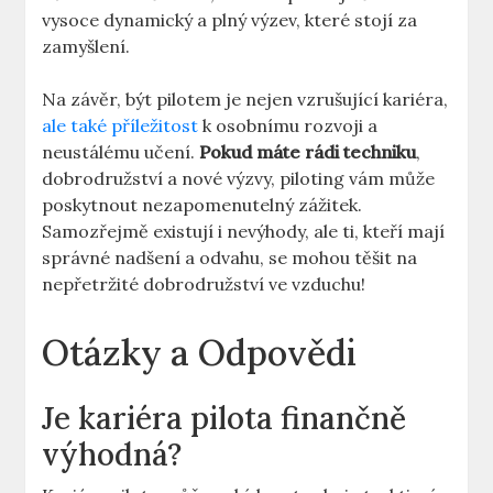
vysoce⁣ dynamický a plný výzev,⁣ které stojí za
zamyšlení.
Na závěr, být ⁢pilotem je nejen vzrušující ⁤kariéra,
ale také příležitost
k osobnímu rozvoji​ a
neustálému učení.
Pokud ‍máte rádi techniku
,
dobrodružství a nové ⁣výzvy, piloting vám může
poskytnout nezapomenutelný‌ zážitek.
‌Samozřejmě existují i nevýhody, ale ti, kteří mají
správné nadšení‌ a odvahu,‍ se⁤ mohou těšit na
‌nepřetržité⁤ dobrodružství ve vzduchu!
Otázky a ‌Odpovědi
Je kariéra pilota finančně‍
výhodná?