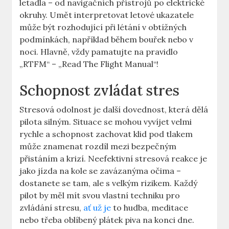
letadla – ​od​ navigačních přístrojů ⁢po elektrické
okruhy. Umět interpretovat letové ukazatele
může být⁣ rozhodující ⁢při létání v obtížných
podmínkách, například během ‍bouřek nebo v
noci. Hlavně, vždy pamatujte na⁢ pravidlo
„RTFM“ – „Read The⁤ Flight Manual“!
Schopnost ‌zvládat ‍stres
Stresová odolnost je další dovednost, která dělá
pilota silným. ⁣Situace se mohou vyvíjet⁤ velmi
rychle a⁢ schopnost zachovat klid pod tlakem
‍může ‍znamenat rozdíl mezi⁢ bezpečným
přistáním a krizí. Neefektivní stresová reakce‌ je
jako jízda na kole​ se zavázanýma očima –
dostanete⁤ se tam, ale s velkým rizikem. Každý
pilot by měl mít ⁣svou vlastní techniku pro
‍zvládání ‍stresu,
ať‌ už je
to hudba, meditace⁤
nebo třeba oblíbený plátek‌ piva⁣ na konci‍ dne.