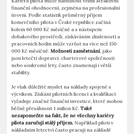
Kariéra pilota může nabídnout velmi atraktivní
⁣finanční ohodnocení, zejména na profesionalní
⁤úrovni. Podle⁣ statistik průměrný příjem⁢
komerčního pilota ⁤v ⁢České republice⁤ začíná
kolem​ 60 000‍ Kč měsíčně a‍ s ‌nástupem
dobakového prostředí, získáváním zkušeností a⁤
pracovních hodin může vzrůst na více než⁢ 150
000 Kč měsíčně.
Možnosti zaměstnání
, ‌jako
jsou ⁣letečtí dopravci, charterové společnosti
⁤nebo soukromé lety, často znamenají i větší
stability.
Je ⁤však důležité‍ myslet na náklady spojené s
výcvikem. ⁢Získání ⁤pilotních licencí a kvalifikací
vyžaduje ⁤značné finanční investice, které mohou
‌běžně‍ přesáhnout 1⁣ milion Kč.
Také ​
nezapomeňte na fakt, že ne všechny kariéry
pilota zaručují stálý příjem.
Například piloti v​
nákladním letectví často pracují ⁢na základě