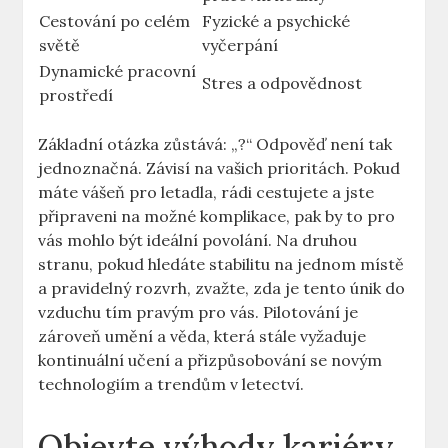
Cestování po celém⁤
Fyzické a psychické⁤
světě
vyčerpání
Dynamické pracovní
Stres‍ a ⁤odpovědnost
prostředí
Základní otázka zůstává: „?“ Odpověď není tak⁤
jednoznačná. Závisí⁢ na vašich prioritách. Pokud
máte⁢ vášeň pro letadla,‌ rádi cestujete⁢ a jste
připraveni na možné‍ komplikace, pak by to pro
vás mohlo být ideální povolání. Na​ druhou
stranu, pokud hledáte stabilitu na jednom místě
a pravidelný rozvrh, zvažte, zda je ⁢tento únik do
vzduchu tím pravým pro⁢ vás. Pilotování je
zároveň umění a věda, která⁣ stále vyžaduje
kontinuální učení a přizpůsobování se novým
technologiím‌ a trendům v letectví.
Objevte výhody⁤ kariéry