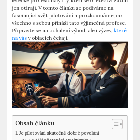
letecké profesionály⁤ i ty, kteří se o letectví zatím
⁢jen⁢ otírají. V tomto článku se podíváme na
fascinující svět pilotování a‌ prozkoumáme, co
všechno ‌s sebou‌ přináší tato výjimečná ⁤profese.
⁤Připravte se na odhalení výhod, ⁢ale i ⁤výzev,⁤
které
na vás
v oblacích čekají.
Obsah článku
Je pilotování skutečně ​dobré ⁢povolání