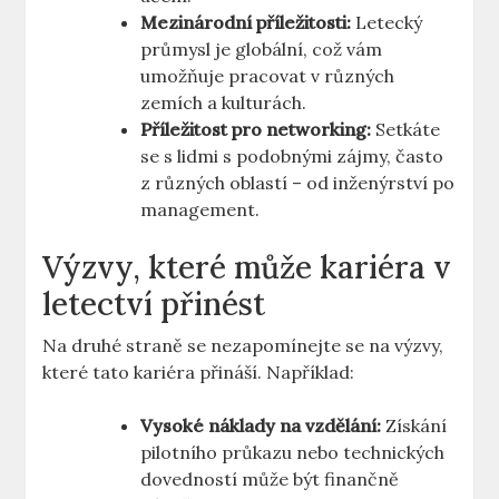
Mezinárodní příležitosti:
Letecký
průmysl je globální, což vám‌
umožňuje ‍pracovat v různých
zemích a ‍kulturách.
Příležitost ​pro networking:
‍Setkáte
se s lidmi s podobnými zájmy, často
⁣z⁢ různých ‍oblastí​ – od inženýrství po
management.
Výzvy, které může kariéra v
letectví přinést
Na ⁢druhé​ straně se ‌nezapomínejte se‌ na ‌výzvy,
které ​tato kariéra přináší. Například:
Vysoké ⁢náklady ​na​ vzdělání:
Získání⁣
pilotního průkazu nebo technických
⁣dovedností může‌ být finančně