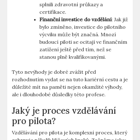
splnili zdravotní průkazy a
certifikace.
Finanční investice do vzdělání
: Jak již
bylo zmíněno, investice do pilotního⁣
výcviku může být značná. Mnozí
budoucí piloti se⁣ ocitají ve finančním
zatížení ⁢ještě ⁤před‍ tím, než se
stanou‌ plně kvalifikovanými.
Tyto nevýhody je dobré ‍zvážit před
rozhodnutím vydat se na tuto kariérní cestu a je
důležité mít na⁢ paměti nejen okamžité výhody,‌
ale i dlouhodobé důsledky‌ této profese.
Jaký je proces vzdělávání
pro pilota?
Vzdělávání pro‍ pilota je ⁢komplexní proces, který