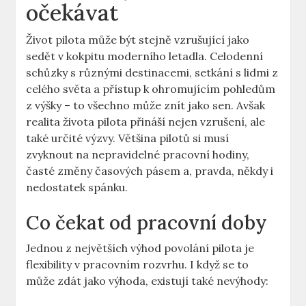
očekávat
Život pilota⁢ může být stejně vzrušující ‌jako
⁣sedět v kokpitu moderního ⁤letadla. Celodenní
schůzky s různými ⁤destinacemi, setkání s lidmi z
celého ‌světa a přístup k ohromujícím pohledům
z výšky – to všechno může znít jako sen.‍ Avšak
realita života‍ pilota přináší nejen vzrušení, ale
‍také určité ⁤výzvy. Většina pilotů si musí
zvyknout na nepravidelné pracovní hodiny,‌
časté ⁢změny časových pásem‌ a,​ pravda, někdy i
⁤nedostatek spánku.
Co čekat od pracovní ​doby
Jednou z největších výhod povolání pilota je
flexibility v pracovním rozvrhu. I když se⁣ to
může zdát⁢ jako výhoda, existují také nevýhody: