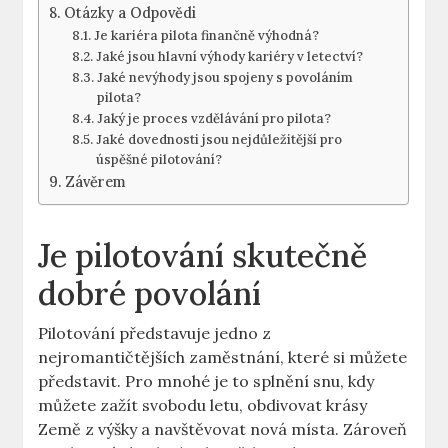
Otázky a ‌Odpovědi
Je kariéra pilota finančně‍ výhodná?
Jaké⁤ jsou⁤ hlavní výhody kariéry v letectví?
Jaké nevýhody ⁤jsou spojeny s povoláním
pilota?
Jaký je proces vzdělávání pro pilota?
Jaké dovednosti jsou nejdůležitější pro
úspěšné pilotování?
Závěrem
Je pilotování skutečně ​
dobré ⁢povolání
Pilotování představuje jedno z
nejromantičtějších zaměstnání, které si ⁤můžete
představit. Pro mnohé je to splnění snu, ⁣kdy
můžete⁣ zažít ⁢svobodu letu, obdivovat ‍krásy
Země z výšky a navštěvovat nová ⁣místa. Zároveň​