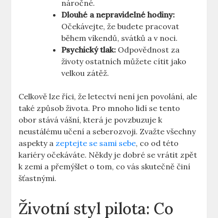
náročné.
Dlouhé a nepravidelné‍ hodiny:
Očekávejte, ⁢že budete⁢ pracovat
během víkendů,‌ svátků a v noci.
Psychický tlak:
⁤Odpovědnost za
životy ostatních můžete cítit jako
velkou zátěž.
Celkově lze říci, že letectví není⁢ jen povolání, ale⁣
také způsob života. ‍Pro mnoho lidí se tento
obor stává vášní, která‌ je povzbuzuje k
neustálému učení a seberozvoji. ⁣Zvažte všechny
aspekty a‌
zeptejte se sami sebe
,⁢ co od této ​
kariéry očekáváte. Někdy ‌je⁣ dobré se vrátit zpět
k zemi a přemýšlet ⁤o tom, co vás skutečně činí
šťastnými.
Životní ‍styl⁤ pilota: Co