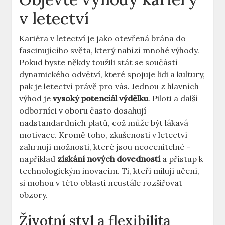
v letectví
Kariéra v⁤ letectví ⁢je ⁤jako otevřená brána ​do
fascinujícího světa, který ‍nabízí mnohé výhody.
⁤Pokud byste někdy‍ toužili stát se součástí
dynamického odvětví, které spojuje ‍lidi a kultury,
pak je letectví právě pro‌ vás. ⁤Jednou⁣ z hlavních
výhod je
vysoký potenciál výdělku
. Piloti a‌ další
odborníci‍ v oboru často dosahují
nadstandardních platů,​ což‍ může být lákavá
motivace. Kromě toho, ‌zkušenosti⁤ v letectví
zahrnují možnosti,⁤ které jsou ⁢neocenitelné –
například
získání⁢ nových⁣ dovedností
a přístup ‌k⁤
technologickým ‍inovacím. Ti, ‍kteří milují učení,
si mohou v této oblasti neustále​ rozšiřovat
obzory.
Životní styl a flexibilita