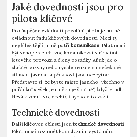
Jaké dovednosti jsou pro
pilota klíčové
Pro⁣ úspěšné zvládnutí povolání pilota⁣ je nutné
ovládnout ‌řadu klíčových dovedností. Mezi ‍ty‌
nejdůležitější⁣ jasně patří
komunikace
. Pilot musí
být schopen ⁣efektivně komunikovat s řídícími
⁢letového provozu⁤ a členy ⁤posádky. Ať ​už jde o
složité pokyny nebo⁢ rychlé reakce na nečekané
⁤situace, jasnost a přesnost jsou ​nezbytné.‌
Představte si, že byste místo⁣ jasného „všechno v⁤
pořádku“ slyšeli⁤ „eh, něco je špatně“, ​když letadlo
​klesá​ k zemi! No, nechtěli bychom to ⁢zažít.
Technické dovednosti
Další klíčovou ⁤oblastí‍ jsou⁢
technické⁣ dovednosti
.
Piloti musí rozumět komplexním systémům