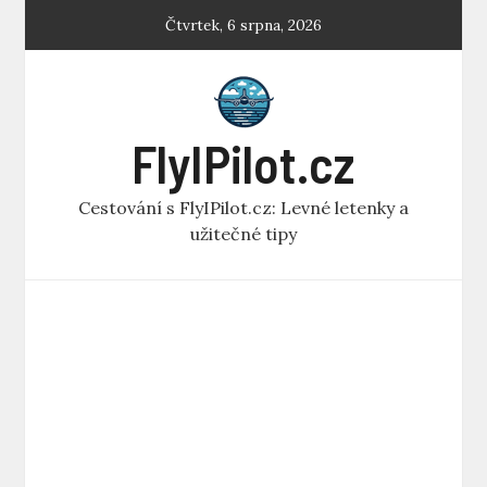
Skip
Čtvrtek, 6 srpna, 2026
to
content
FlyIPilot.cz
Cestování s FlyIPilot.cz: Levné letenky a
užitečné tipy