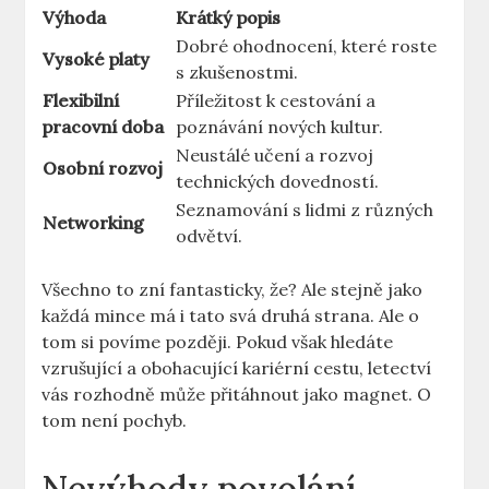
Výhoda
Krátký popis
Dobré ohodnocení, které roste
Vysoké platy
s zkušenostmi.
Flexibilní
Příležitost‍ k cestování a
pracovní doba
poznávání ​nových kultur.
Neustálé ​učení ⁤a rozvoj
Osobní rozvoj
technických dovedností.
Seznamování s lidmi z⁢ různých
Networking
odvětví.
Všechno ​to ‍zní fantasticky, že? Ale stejně ​jako
každá mince má i tato svá ⁢druhá strana. Ale o ​
tom⁣ si ​povíme později. Pokud však hledáte
vzrušující a obohacující kariérní cestu, letectví
vás rozhodně může přitáhnout jako magnet. O
tom není ⁢pochyb.
Nevýhody povolání