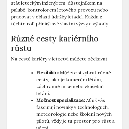
stát leteckým inženýrem,‌ důstojníkem na
palubě, kontrolorem letového provozu ⁤nebo
pracovat ⁢v oblasti údržby letadel. Každá z ​
těchto rolí ⁢přináší ‍své vlastní výzvy a výhody.
Různé ⁢cesty kariérního
růstu
Na cestě ‍kariéry v⁣ letectví můžete očekávat:
Flexibilitu:
Můžete si vybrat různé‍
cesty,‍ jako je komerční létání,
záchranné mise nebo zkušební
létání.
Možnost specializace:
Ať ⁤už vás
fascinují novinky v‍ technologiích,
meteorologie‌ nebo ‍školení nových
pilotů, vždy je tu prostor pro růst⁢ a
učení.