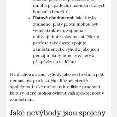
⁣mnoha ‌případech, i nabídku⁤ různých
bonusů a benefitů.
Platové⁤ ohodnocení
: Jak již bylo⁤
zmíněno, platy pilotů⁣ mohou být
velmi atraktivní, zejména⁣ s‍
nabývajícími zkušenostmi.‌ Pilotní
profese také ⁤často spojuje
zaměstnanecké výhody,⁣ jako⁤ jsou
penzijní ⁤plány, bonusy za lety a
příspěvky na⁢ vzdělání.
Na druhou⁢ stranu, výhody ​jako ‌cestování a plat
nemusí⁢ být pro⁤ každého. Různé letecké
společnosti také ‌mohou mít odlišné pracovní
kultury, které mohou ovlivnit vaši‌ spokojenost v
zaměstnání.
Jaké nevýhody ⁤jsou spojeny