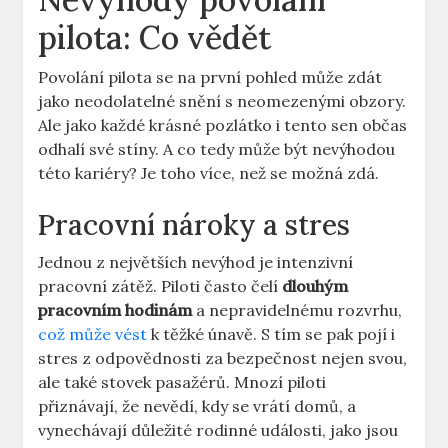
pilota: ⁤Co⁢ vědět
Povolání pilota se ‍na první pohled⁣ může⁣ zdát
jako neodolatelné snění⁣ s neomezenými obzory.
Ale jako každé krásné pozlátko i tento sen občas
odhalí své stíny. ⁤A co ⁢tedy může‌ být ​nevýhodou
této kariéry? Je toho ⁣více, ⁣než se možná zdá.
Pracovní nároky a stres
Jednou z největších nevýhod je ⁤intenzivní
pracovní zátěž.‌ Piloti často ⁤čelí
dlouhým
pracovním hodinám
a nepravidelnému rozvrhu,
což může ⁤vést
k ​těžké únavě. S tím se​ pak pojí i
⁣stres z odpovědnosti za bezpečnost ‍nejen ‌svou,
ale také stovek pasažérů. ⁢Mnozí ⁤piloti​
přiznávají, že⁢ nevědí, kdy se ‌vrátí⁤ domů, a
vynechávají důležité rodinné události,⁣ jako ​jsou