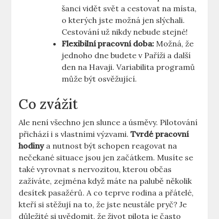
šanci vidět ⁣svět a cestovat ⁢na místa,
o kterých⁤ jste možná jen slýchali.
Cestování​ už ‍nikdy nebude stejné!
Flexibilní pracovní doba:
Možná, že⁣
jednoho dne budete v ⁣Paříži a další
⁣den na Havaji. Variabilita programů
může být ‌osvěžující.
Co zvážit
Ale není všechno jen slunce a⁣ úsměvy. Pilotování
přichází i s vlastními výzvami.
Tvrdé pracovní
hodiny
a nutnost být schopen reagovat na
nečekané situace jsou ⁢jen⁣ začátkem.‍ Musíte se
také vyrovnat s nervozitou, kterou občas
zažíváte,⁣ zejména když máte na palubě několik
desítek⁢ pasažérů. A co ‌teprve ​rodina a přátelé,
kteří si ‌stěžují na to,‌ že ‍jste neustále pryč? Je
důležité si uvědomit, že ‍život pilota je často