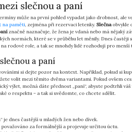
 mezi slečnou a paní
rmíny může na první pohled vypadat jako drobnost, ale ve 
t na paměti
, zejména při rezervaci letenky.
Slečna
obvykle 
paní
značně naznačuje, že žena je vdaná nebo má nějaký zá
ých normách, které se v průběhu let měnily. Dnes častěji s
na rodové role, a tak se mnohdy lidé rozhodují pro menší 
 slečnou a paní
ováními si dejte pozor na kontext. Například, pokud si kup
ete volit mezi těmito dvěma variantami. Pokud ovšem ces
ický výlet, možná dáte přednost „paní“, abyste podtrhli váš
ké o respektu – a tak si uvědomte, co chcete sdělit.
“ je dnes častější u mladých žen nebo dívek.
e považováno za formálnější a projevuje určitou úctu.