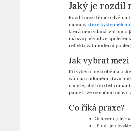
Jaký je rozdíl
Rozdíl mezi těmito dvěma te
nuance,
které byste měli mí
která není vdaná, zatímco
má svůj původ ve společensk
reflektovat moderní pohled 
Jak vybrat mezi
Při výběru mezi oběma oslov
vám na rodinném stavu, můž
chcete, aby toto byl romant
paměti, že označení mluví ta
Co říká praxe?
Oslovení „slečna
„Paní“ je obvykl