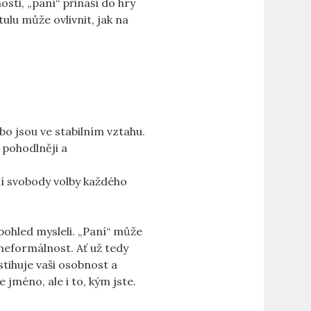
osti, „paní“ přináší do hry
tulu může ovlivnit, jak na
bo jsou ve stabilním vztahu.
 pohodlněji a
í svobody volby každého
 pohled mysleli. „Paní“ může
neformálnost. Ať už tedy
stihuje vaši osobnost a
 jméno, ale i to, kým jste.