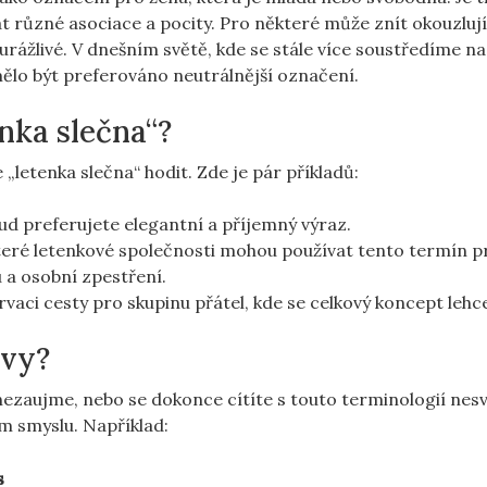
 různé asociace a pocity. Pro některé může znít okouzlujíc
rážlivé. V dnešním světě, kde se stále více soustředíme na 
ělo být preferováno neutrálnější označení.
nka slečna“?
 „letenka slečna“ hodit. Zde je pár příkladů:
d preferujete elegantní a příjemný výraz.
ré letenkové společnosti mohou používat tento termín pro
 a osobní zpestření.
rvaci cesty pro skupinu přátel, kde se celkový koncept leh
ivy?
nezaujme, nebo se dokonce cítíte s touto terminologií nesv
ím smyslu. Například:
s