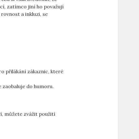
í, zatímco jiní ho považují
rovnost a inkluzi, se
 přilákání zákaznic, které
ce zaobaluje do humoru.
í, můžete zvážit použití