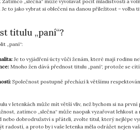
“. Zatímco „slečna“ může vyvolávat pocit mladistvosti a voln
 Je to jako vybrat si oblečení na danou příležitost – volba ti
t titulu „paní“?
it „paní“:
alita:
Je to vyjádření úcty vůči ženám, které mají rodinu ne
nce:
Mnoho žen dává přednost titulu „paní“, protože se cítí
osti:
Společnost postupně přechází k většímu respektován
itulu v letenkách může mít větší vliv, než bychom si na první
ážnost, zatímco „slečna“ může naopak vyzařovat lehkost a 
nebo dobrodružství s přáteli, zvolte titul, který nejlépe vy
ýt radostí, a proto by i vaše letenka měla odrážet nejen vaše