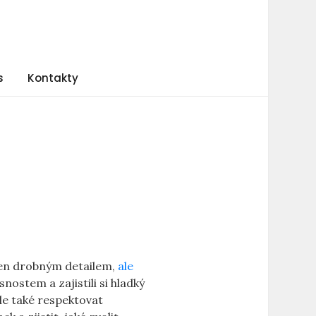
s
Kontakty
 jen drobným detailem,
ale
snostem a zajistili si hladký
ale také respektovat