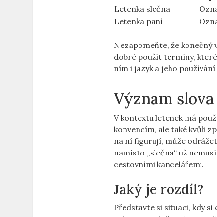
Letenka slečna
Ozna
Letenka paní
Ozna
Nezapomeňte, že konečný vý
dobré použít termíny, které
ním i jazyk a jeho používán
Význam slova 
V kontextu letenek má použív
konvencím, ale také kvůli z
na ní figurují, může odráže
namísto „slečna“ už nemusí 
cestovními kancelářemi.
Jaký je rozdíl?
Představte si situaci, kdy s