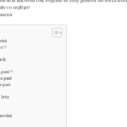
 hrát klíčovou roli. Pojďme se tedy ponořit do světa letenek
aly co nejlépe!
mená
na“?
ách
 „paní“?
 a paní
a paní
 letu
sování