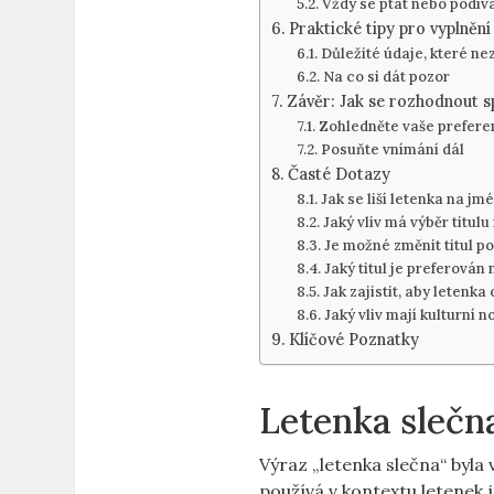
Vždy se ptát nebo podív
Praktické tipy pro vyplnění
Důležité údaje, které n
Na co si dát pozor
Závěr: Jak se rozhodnout s
Zohledněte vaše prefere
Posuňte vnímání dál
Časté Dotazy
Jak se liší letenka na jm
Jaký vliv má výběr titul
Je možné změnit titul p
Jaký titul je preferová
Jak zajistit, aby letenka
Jaký vliv mají kulturní 
Klíčové Poznatky
Letenka slečn
Výraz „letenka slečna“ byla
používá v kontextu letenek 