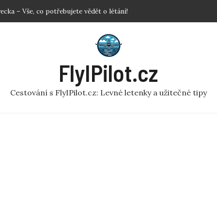
ecka – Vše, co potřebujete vědět o létání!
mulátor: Prozkoumejte svět z ptačí perspektivy
em: Užitečné rady pro pohodlné cestování!
vat letenky? Klíčové Tipy pro Nejlepší Ceny
FlyIPilot.cz
adlem: Jak se rychle zbavit nepříjemnosti?
Cestování s FlyIPilot.cz: Levné letenky a užitečné tipy