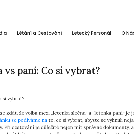
dla
Létání a Cestování
Letecký Personál
O Ná
 vs paní: Co si vybrat?
se zdát, že volba mezi „letenka slečna“ a „letenka paní“ je
ánku se podíváme na
to, co si vybrat, abyste se vyhnuli neja
ty. Při cestování je důležité nejen mít správné dokumenty, 