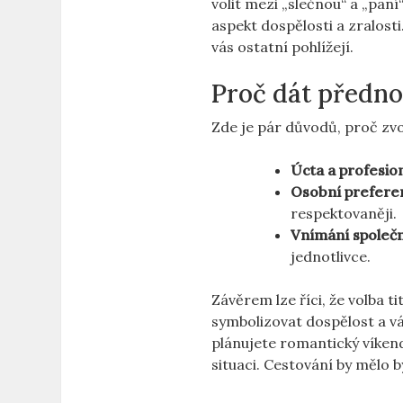
volit mezi „slečnou“ a „paní
aspekt dospělosti a zralosti.
vás ostatní pohlížejí.
Proč dát přednos
Zde je pár důvodů, proč zvol
Úcta a profesion
Osobní prefere
respektovaněji.
Vnímání společn
jednotlivce.
Závěrem lze říci, že volba t
symbolizovat dospělost a v
plánujete romantický víkend 
situaci. Cestování by mělo b