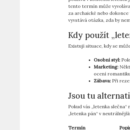
tento termín může vyvolávat
za archaické nebo dokonce u
vyvstává otázka, zda by nem
Kdy použít „lete
Existují situace, kdy se může
Osobní styl:
Poku
Marketing:
Někte
ocení romantiku
Zábava:
Při reze
Jsou tu alternat
Pokud vás „letenka slečna“ 
„letenka pán“ v neutrálnějš
Termín
Popi