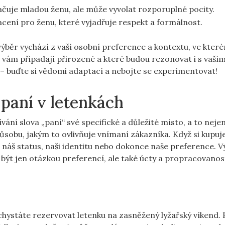
čuje mladou ženu, ale může vyvolat rozporuplné pocity.
cení pro ženu, které vyjadřuje respekt a formálnost.
běr vychází z vaší osobní preference a kontextu, ve které
 vám připadají přirozené a které budou rezonovat i s vaším
í – buďte si vědomi adaptací a nebojte se experimentovat!
paní v letenkách
ání slova „paní“ své specifické a důležité místo, a to neje
působu, jakým to ovlivňuje vnímaní zákazníka. Když si kupu
t náš status, naši identitu nebo dokonce naše preference. 
být jen otázkou preferencí, ale také úcty a propracovanost
i chystáte rezervovat letenku na zasněžený lyžařský víkend.