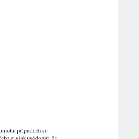
V mnoha případech se
eba si však uvědomit, že