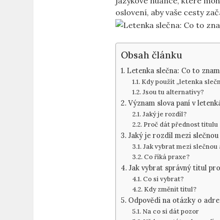
jazykové nuance, které mohou
oslovení, aby vaše cesty zač
Obsah článku
Letenka slečna: Co to zna
Kdy použít „letenka sleč
Jsou tu alternativy?
Význam slova paní v letenk
Jaký je rozdíl?
Proč dát přednost titulu
Jaký je rozdíl mezi slečnou
Jak vybrat mezi slečnou 
Co říká praxe?
Jak vybrat správný titul pro
Co si vybrat?
Kdy změnit titul?
Odpovědi na otázky o adre
Na co si dát pozor