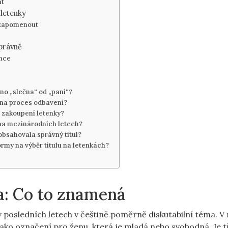
at
 letenky
ezapomenout
právně
nce
éno „slečna“ od „paní“?
u na proces odbavení?
o zakoupení letenky?
n na mezinárodních letech?
 obsahovala správný titul?
normy na výběr titulu na letenkách?
a: Co to znamená
 v posledních letech v češtině poměrně diskutabilní téma. 
jako označení pro ženu, která je mladá nebo svobodná. Je tř