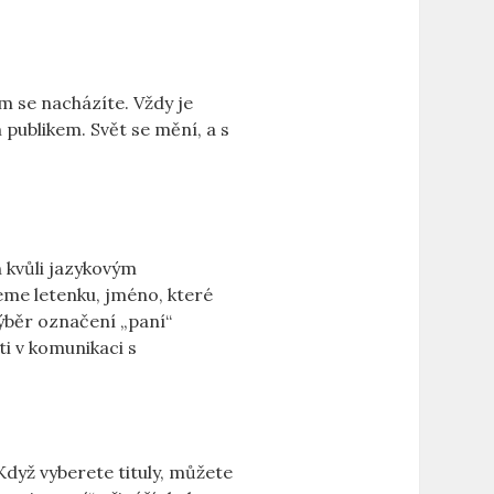
m se nacházíte. Vždy je
 publikem. Svět se mění, a s
n kvůli jazykovým
jeme letenku, jméno, které
Výběr označení „paní“
i v komunikaci s
 Když vyberete tituly, můžete