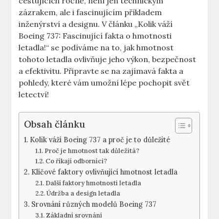
cestujících‍ ročně, není jen technickým
zázrakem, ale i fascinujícím příkladem
inženýrství a​ designu. V‍ článku „Kolik váží
Boeing 737: ⁤Fascinující fakta o hmotnosti
letadla!“ ‍se⁢ podíváme na to,⁣ jak hmotnost
tohoto letadla⁣ ovlivňuje jeho ⁤výkon, bezpečnost
a efektivitu. Připravte se na zajímavá fakta a
pohledy, které⁣ vám umožní lépe ‍pochopit svět
letectví!
Obsah článku
Kolik váží Boeing​ 737 a proč je to⁣ důležité
Proč je⁢ hmotnost‍ tak ⁢důležitá?
Co říkají odborníci?
Klíčové ⁢faktory ovlivňující hmotnost letadla
Další⁣ faktory ⁢hmotnosti letadla
Údržba a ‍design letadla
Srovnání různých modelů ⁣Boeing ‍737
Základní⁣ srovnání