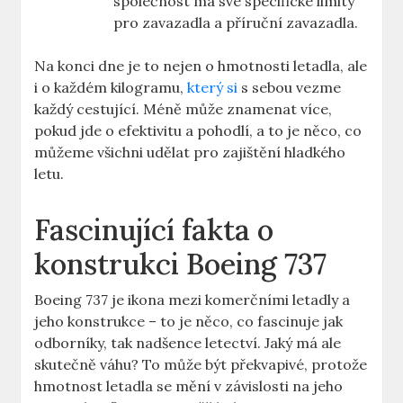
společnost má své specifické limity
pro zavazadla a příruční zavazadla.
Na konci dne je to nejen o hmotnosti⁢ letadla, ale⁤
i ‌o každém kilogramu,
který si
s sebou vezme
každý cestující. Méně může znamenat více,
pokud⁢ jde o efektivitu⁤ a pohodlí, a⁢ to je něco, ⁤co
můžeme všichni⁢ udělat pro​ zajištění hladkého
⁣letu.
Fascinující fakta o
⁢konstrukci ​Boeing 737
Boeing 737 je ikona mezi​ komerčními letadly a⁤
jeho konstrukce – to je⁣ něco, co fascinuje jak
odborníky, tak nadšence letectví. Jaký má ale
skutečně⁢ váhu? To může být překvapivé, protože‍
hmotnost letadla se mění v závislosti na jeho