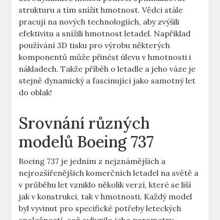
strukturu a ‍tím snížit‍ hmotnost. Vědci stále
pracují na nových technologiích, ⁤aby zvýšili
efektivitu ⁤a ​snížili hmotnost letadel. Například
používání 3D tisku ​pro výrobu některých
komponentů může přinést úlevu v hmotnosti i
nákladech. Takže ⁣příběh ​o letadle a‌ jeho váze ⁢je
stejně ⁤dynamický a⁣ fascinující jako samotný let
do ​oblak!
Srovnání různých
modelů ⁣Boeing ‍737
Boeing 737 je jedním z nejznámějších a
nejrozšířenějších komerčních letadel na světě a‌
v průběhu let vzniklo několik verzí, které se liší​
jak v konstrukci, tak v hmotnosti. Každý ⁢model⁢
byl vyvinut pro specifické potřeby leteckých‍