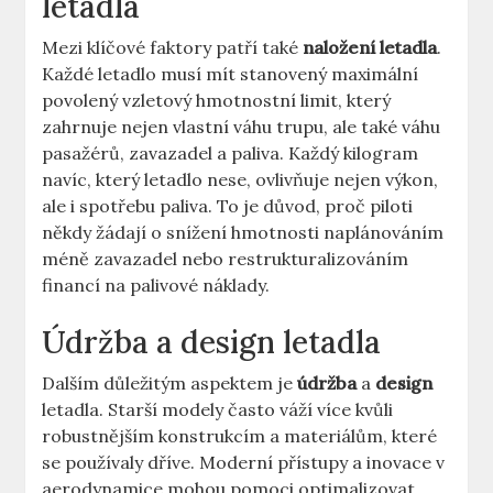
letadla
Mezi klíčové faktory patří ⁤také
naložení letadla
.
Každé ⁢letadlo musí ‍mít‍ stanovený maximální
povolený vzletový hmotnostní limit, který
zahrnuje nejen ‌vlastní ⁢váhu trupu, ale také váhu‍
pasažérů, zavazadel‍ a paliva. Každý kilogram
navíc,⁣ který letadlo nese, ovlivňuje⁤ nejen výkon,
ale i spotřebu ⁣paliva. To je důvod, proč piloti
někdy žádají‌ o snížení ⁢hmotnosti naplánováním
méně zavazadel nebo ​restrukturalizováním‍
financí na palivové náklady.
Údržba a ‍design letadla
Dalším důležitým aspektem je
údržba
a
design
​
letadla. Starší modely často váží více kvůli
‍robustnějším konstrukcím⁣ a‌ materiálům, které
se ‍používaly dříve. Moderní přístupy a inovace v
aerodynamice mohou pomoci optimalizovat