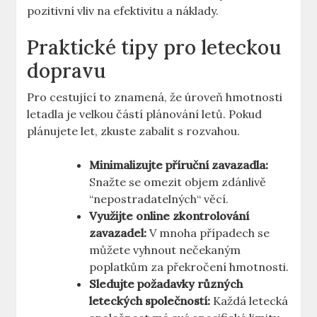
pozitivní vliv na ⁢efektivitu⁣ a náklady.
Praktické tipy pro leteckou
dopravu
Pro cestující to znamená, že úroveň hmotnosti
letadla je velkou⁢ částí plánování letů. Pokud
plánujete ⁣let, zkuste zabalit s rozvahou.
Minimalizujte příruční zavazadla:
Snažte‌ se omezit objem zdánlivě
⁢“nepostradatelných“ věcí.
Využijte online zkontrolování
zavazadel:
V mnoha případech se
můžete vyhnout ⁣nečekaným
poplatkům za překročení hmotnosti.
Sledujte požadavky různých
leteckých společností:
Každá ‌letecká