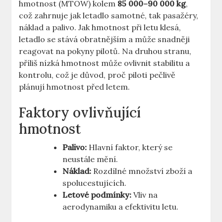
hmotnost ⁣(MTOW) kolem
85⁣ 000–90 000 kg
,
což zahrnuje ⁤jak letadlo​ samotné, tak pasažéry, ​
náklad a palivo. Jak hmotnost při⁤ letu klesá,
⁢letadlo se stává⁤ obratnějším a ‍může snadněji
reagovat‍ na​ pokyny pilotů.⁤ Na druhou stranu,
příliš nízká‌ hmotnost může ovlivnit⁤ stabilitu⁣ a
kontrolu, ‌což je⁣ důvod, proč piloti pečlivě
plánují hmotnost před letem.
Faktory ovlivňující
hmotnost
Palivo:
Hlavní faktor, který ​se
‍neustále mění.
Náklad:
Rozdílné množství zboží a
spolucestujících.
Letové podmínky:
Vliv na
aerodynamiku a efektivitu letu.