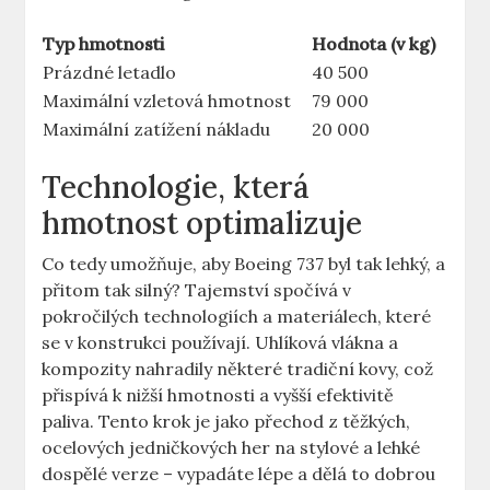
Typ hmotnosti
Hodnota (v kg)
Prázdné letadlo
40 500
Maximální vzletová hmotnost
79 000
Maximální zatížení nákladu
20 000
Technologie,‍ která
hmotnost optimalizuje
Co tedy ⁢umožňuje, aby‍ Boeing 737 byl tak lehký, a
přitom tak⁢ silný? Tajemství spočívá v
pokročilých⁣ technologiích a materiálech, které
se v⁤ konstrukci používají. Uhlíková vlákna a
kompozity ‌nahradily některé ⁣tradiční kovy, což
přispívá k nižší hmotnosti a‍ vyšší‍ efektivitě
paliva. Tento krok je jako přechod ⁣z těžkých,
ocelových jedničkových her na stylové⁣ a lehké
dospělé verze – vypadáte lépe a dělá to dobrou