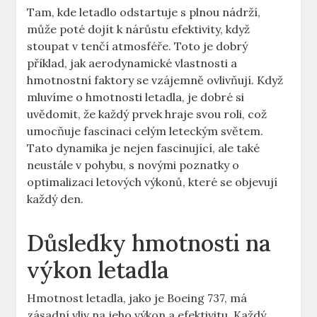
Tam, kde letadlo odstartuje s‍ plnou nádrží,
může poté ‌dojít k nárůstu efektivity, když
stoupat v ‍tenčí atmosféře. Toto ‌je dobrý
příklad,​ jak aerodynamické ⁢vlastnosti a⁢
hmotnostní faktory‍ se vzájemně ovlivňují.⁤ Když
mluvíme o hmotnosti ‌letadla, je ​dobré si​
uvědomit, že každý prvek hraje svou roli, což
umocňuje‍ fascinaci celým ‌leteckým světem.
Tato dynamika ​je nejen‍ fascinující, ale ‍také
neustále v⁤ pohybu, s novými ‌poznatky o
‌optimalizaci letových výkonů, které se objevují​
každý den.
Důsledky hmotnosti na
výkon letadla
Hmotnost letadla, jako ⁤je Boeing 737, ‌má
zásadní vliv na jeho výkon ​a efektivitu. Každý