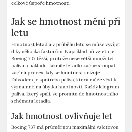
celkové úspoře hmotnosti.
Jak se‍ hmotnost mění při
letu
Hmotnost letadla v průběhu letu se‍ může vyvíjet
díky ⁤několika⁢ faktorům. ‌Například při vzletu je
Boeing 737 těžší,⁣ protože nese ‌větší množství
paliva a nákladu. ​Jakmile letadlo začne stoupat,
začíná proces, kdy se ⁤hmotnost⁢ snižuje.
Důvodem je spotřeba paliva, která může ‌vést k
významnému úbytku hmotnosti. Každý kilogram
paliva, který spálí, se promítá ​do hmotnostního
schématu letadla.
Jak hmotnost ovlivňuje let
Boeing 737 má průměrnou‌ maximální vzletovou