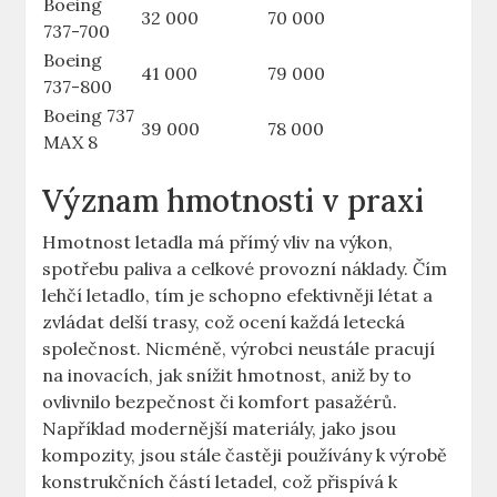
Boeing
32 000
70 ⁢000
737-700
Boeing
41 000
79 ⁤000
737-800
Boeing 737
39⁤ 000
78 000
MAX ​8
Význam hmotnosti v praxi
Hmotnost letadla má přímý vliv⁢ na výkon,
spotřebu paliva a celkové provozní náklady. Čím
lehčí letadlo, tím je schopno efektivněji létat​ a⁣
zvládat delší​ trasy, což ocení každá ​letecká‍
společnost.‌ Nicméně, výrobci‌ neustále⁤ pracují⁣
na ⁣inovacích, jak snížit hmotnost, ⁣aniž by to
ovlivnilo bezpečnost​ či komfort pasažérů.
⁤Například modernější materiály, jako jsou
⁢kompozity, jsou stále častěji používány k výrobě
konstrukčních částí letadel, což přispívá k​