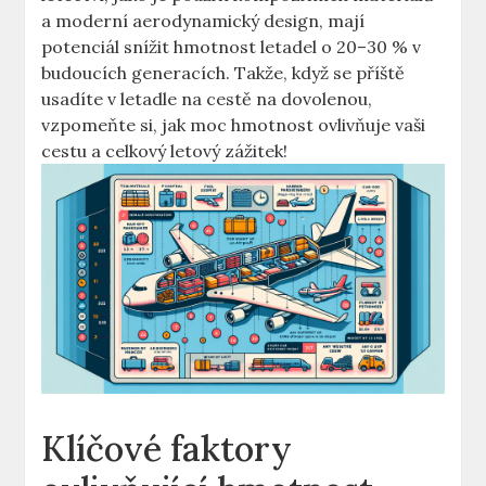
a⁣ moderní aerodynamický design,⁤ mají
potenciál snížit‍ hmotnost letadel ⁢o‌ 20–30 % v
budoucích⁣ generacích. ⁢Takže, ⁣když se příště
usadíte v letadle na ⁤cestě na ​dovolenou,
vzpomeňte si, jak​ moc hmotnost ovlivňuje vaši
cestu a⁢ celkový letový zážitek!
Klíčové ⁢faktory