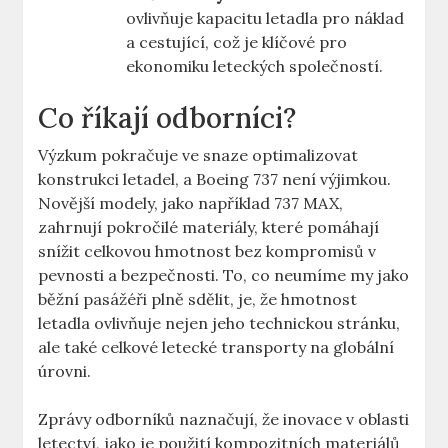
ovlivňuje kapacitu letadla pro náklad
a cestující,‍ což je klíčové pro
ekonomiku leteckých ‌společností.
Co říkají odborníci?
Výzkum pokračuje ve ​snaze optimalizovat
konstrukci letadel, a Boeing​ 737 není výjimkou.
Novější modely, jako například 737 ​MAX,
‌zahrnují ⁢pokročilé materiály, které pomáhají⁢
snížit⁣ celkovou hmotnost bez kompromisů v
pevnosti⁢ a bezpečnosti. ​To, co neumíme my jako⁣
běžní‍ pasážéři plně ⁢sdělit, je, ‍že hmotnost ​
letadla⁤ ovlivňuje nejen ⁤jeho technickou⁤ stránku,
ale ​také celkové letecké transporty ⁢na globální
⁢úrovni.
Zprávy odborníků naznačují, že inovace‍ v oblasti
letectví, jako je použití kompozitních materiálů