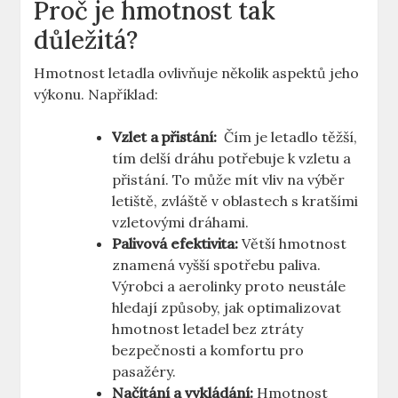
Proč je⁢ hmotnost‍ tak
⁢důležitá?
Hmotnost letadla ovlivňuje⁤ několik aspektů ⁤jeho
výkonu. Například:
Vzlet ⁢a přistání:
‌ Čím je letadlo těžší, ​
tím delší ‍dráhu potřebuje k vzletu a
přistání.⁢ To ​může mít ​vliv na výběr
letiště, zvláště v oblastech s kratšími‌
vzletovými dráhami.
Palivová efektivita:
Větší hmotnost
znamená vyšší ⁤spotřebu paliva.
‍Výrobci a aerolinky⁤ proto⁣ neustále
hledají způsoby, jak optimalizovat
hmotnost ⁤letadel bez ztráty
bezpečnosti a komfortu⁣ pro
pasažéry.
Načítání a ⁤vykládání:
Hmotnost⁤