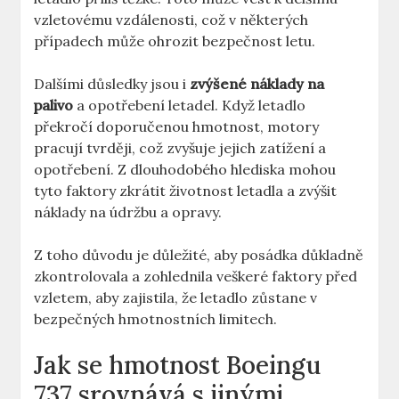
vzletovému ⁣vzdálenosti, což ‌v⁣ některých
případech může ohrozit ⁣bezpečnost letu.
Dalšími ⁣důsledky jsou i⁤
zvýšené náklady na
palivo
a opotřebení⁣ letadel. Když letadlo
překročí doporučenou hmotnost, ⁢motory
pracují tvrději, což zvyšuje⁤ jejich zatížení ⁢a
opotřebení. Z dlouhodobého hlediska mohou
tyto faktory zkrátit životnost letadla a ⁣zvýšit
náklady na údržbu a ⁤opravy.
Z ​toho důvodu je důležité, aby posádka důkladně⁢
zkontrolovala ‌a zohlednila veškeré‍ faktory před
vzletem, aby zajistila, že⁣ letadlo zůstane v⁤
bezpečných hmotnostních limitech.
Jak se hmotnost ⁢Boeingu
737 srovnává ‍s jinými⁢