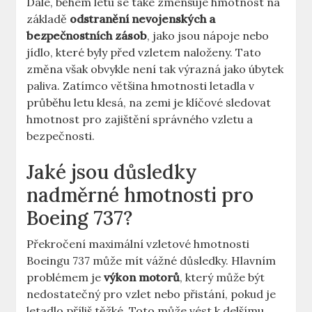
Dále, během letu se​ také‌ zmenšuje⁤ hmotnost na⁣
základě
odstranění nevojenských⁣ a
bezpečnostních zásob
, jako ⁢jsou​ nápoje nebo⁢
jídlo, které ‍byly před vzletem naloženy. Tato
⁣změna⁣ však​ obvykle není tak výrazná jako úbytek‍
paliva. Zatímco většina hmotnosti letadla ⁤v
průběhu letu klesá, na‌ zemi⁤ je⁣ klíčové sledovat
hmotnost pro zajištění​ správného vzletu a
bezpečnosti.
Jaké⁣ jsou důsledky
nadměrné hmotnosti pro
Boeing 737?
Překročení maximální ‍vzletové hmotnosti
Boeingu 737 může mít vážné důsledky. Hlavním‍
problémem je
výkon ⁣motorů
, ⁢který může⁣ být
nedostatečný pro vzlet‍ nebo přistání, pokud ⁣je
letadlo ⁣příliš těžké. Toto ⁢může⁣ vést⁤ k delšímu