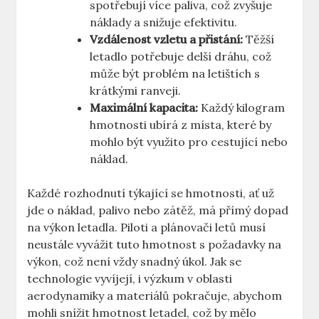
spotřebují více paliva, což zvyšuje
náklady ⁣a snižuje efektivitu.
Vzdálenost vzletu a přistání:
Těžší
letadlo potřebuje delší dráhu, což
může být problém⁤ na letištích s‍
krátkými ranveji.
Maximální kapacita:
Každý kilogram
hmotnosti ⁣ubírá⁣ z místa, které⁢ by⁣
mohlo být využito pro cestující nebo
náklad.
Každé ‍rozhodnutí týkající se hmotnosti, ⁢ať už‍
jde o náklad, palivo nebo zátěž,‍ má ⁢přímý dopad
na výkon letadla. Piloti‍ a plánovači letů musí
‍neustále vyvážit tuto hmotnost s požadavky na
výkon, což není‌ vždy ‌snadný úkol. Jak⁢ se
technologie vyvíjejí, i výzkum ‍v ​oblasti⁤
aerodynamiky a⁢ materiálů pokračuje, abychom
mohli snížit⁤ hmotnost ⁤letadel, ⁣což by mělo