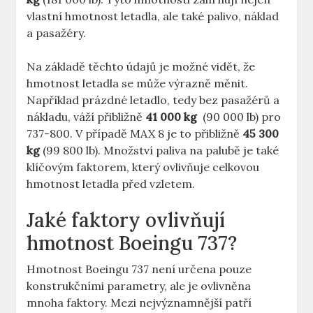
vlastní hmotnost letadla, ale ​také palivo, náklad
a pasažéry.
Na základě‍ těchto‌ údajů⁤ je možné vidět, že
hmotnost letadla se může výrazně měnit.
‌Například prázdné letadlo, tedy bez⁤ pasažérů a
⁣nákladu, váží přibližně‍
41 000 kg
⁤ (90 000 lb)‌ pro
737-800. V případě⁣ MAX 8 je‌ to přibližně
45 300
kg
(99 800‍ lb). Množství ⁣paliva na palubě je také
klíčovým faktorem,⁣ který ovlivňuje celkovou
hmotnost letadla ‍před vzletem.
Jaké faktory ovlivňují
hmotnost⁢ Boeingu 737?
Hmotnost Boeingu 737 není určena pouze
konstrukčními parametry, ale je ​ovlivněna
mnoha faktory. Mezi nejvýznamnější patří