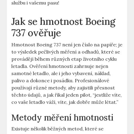
službu i vašemu pasu!
Jak se hmotnost Boeing
737 ověřuje
Hmotnost Boeing 737 není jen číslo na ⁢papíře; je
to výsledek pečlivých měření a odhadů, které se
provádějí během⁣ různých ⁢etap životního cyklu
letadla. Ověření hmotnosti ‌zahrnuje ‌nejen
samotné letadlo, ale‍ i jeho vybavení, náklad,
palivo a dokonce ⁤i ​posádku.⁢ Profesionálové
používají různé ‌metody, aby zajistili přesnost
těchto‌ údajů, a ⁤jak říkal ⁢jeden pilot, “jestliže víte,
co vaše ⁤letadlo váží, víte, jak dobře může létat.”
Metody měření⁣ hmotnosti
Existuje několik běžných metod,‌ které se