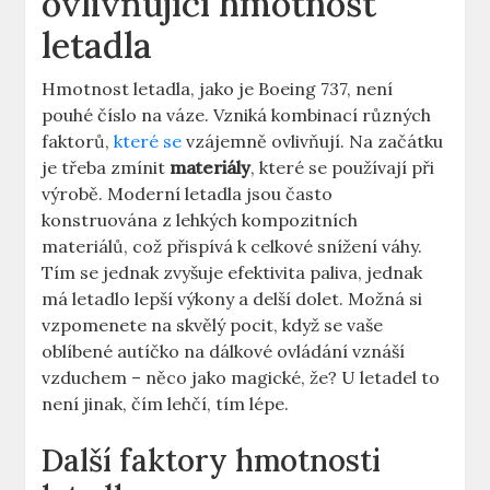
ovlivňující hmotnost
letadla
Hmotnost letadla, jako ⁤je ‌Boeing⁢ 737, není
pouhé číslo ‌na váze. ‍Vzniká kombinací různých
faktorů, ⁤
které se
vzájemně‌ ovlivňují. Na‍ začátku
je třeba zmínit
materiály
, ​které se​ používají při
výrobě. Moderní letadla ⁢jsou⁣ často
konstruována⁢ z lehkých‍ kompozitních
materiálů, což přispívá k ​celkové snížení váhy.
Tím se jednak zvyšuje efektivita paliva, jednak
má letadlo lepší výkony a delší dolet. Možná si
vzpomenete ⁢na skvělý pocit, ​když se vaše
oblíbené autíčko ⁣na dálkové ovládání vznáší
vzduchem – něco jako ‍magické, že? U letadel to
není jinak, čím lehčí, tím‍ lépe.
Další⁣ faktory ⁢hmotnosti