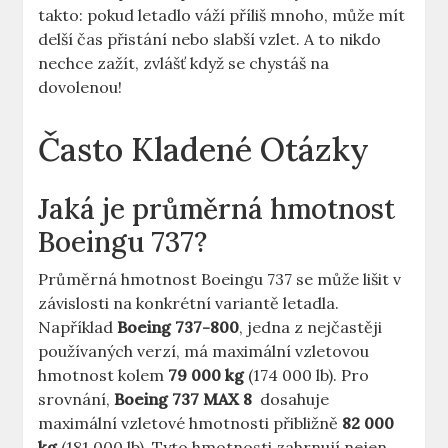
takto: pokud letadlo váží‌ příliš mnoho,‍ může​ mít⁣
delší ⁢čas přistání nebo slabší vzlet. A to⁢ nikdo
nechce zažít,⁢ zvlášť když se chystáš na
dovolenou!
Často Kladené⁢ Otázky
Jaká je průměrná hmotnost
Boeingu 737?
Průměrná ​hmotnost Boeingu 737 se může lišit v
závislosti na konkrétní variantě letadla.
Například‍
Boeing 737-800
, ‍jedna z nejčastěji
používaných verzí, má maximální vzletovou
hmotnost⁢ kolem
79 000 ‌kg
(174 000 lb). ‌Pro
srovnání,
Boeing 737​ MAX 8
‌ dosahuje⁤
maximální vzletové hmotnosti přibližně
82 000
‌kg
(181‌ 000 lb). Tyto hmotnosti zahrnují nejen‌