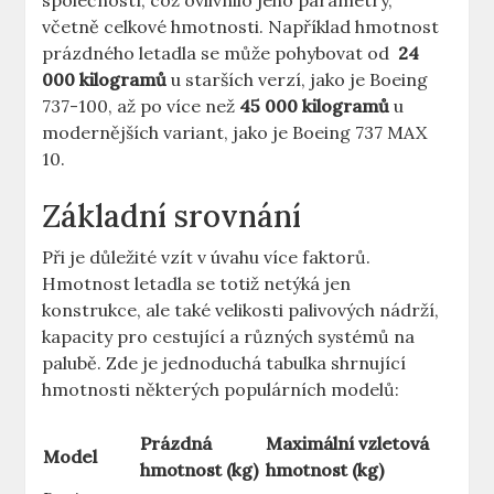
společností, což ‌ovlivnilo jeho ​parametry,
včetně celkové hmotnosti. ‍Například hmotnost
prázdného letadla se může pohybovat‍ od ​
24
000 ⁣kilogramů
u starších verzí, ​jako je ⁢Boeing
737-100, až po​ více než
45 000 kilogramů
u
modernějších variant, jako je ⁢Boeing 737 MAX
10.
Základní⁣ srovnání
Při je‌ důležité vzít v úvahu více faktorů.
Hmotnost letadla se totiž ⁢netýká jen
‍konstrukce, ale také ​velikosti palivových nádrží,
kapacity pro cestující a různých systémů​ na
palubě. Zde je jednoduchá tabulka ‍shrnující
hmotnosti některých populárních modelů:
Prázdná
Maximální vzletová
Model
hmotnost (kg)
hmotnost ⁤(kg)