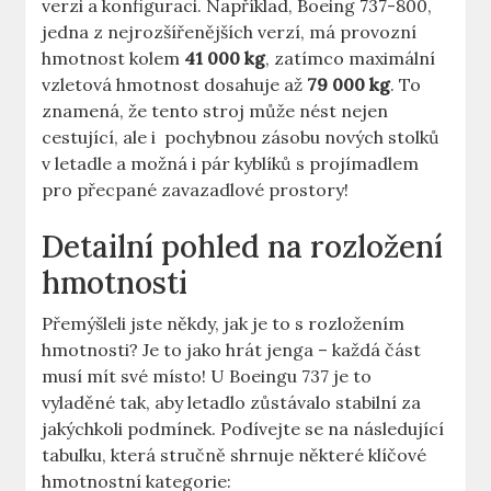
verzi a konfiguraci. Například, Boeing⁣ 737-800,‌
jedna z nejrozšířenějších verzí, má provozní
hmotnost kolem
41 000 kg
, zatímco maximální
⁢vzletová hmotnost dosahuje až
79⁣ 000 kg
. To
znamená,‍ že tento‌ stroj může nést ⁢nejen
cestující, ale i ⁤ pochybnou zásobu⁣ nových stolků
v letadle a možná i pár kyblíků s projímadlem
pro přecpané zavazadlové prostory!
Detailní pohled na rozložení‌
hmotnosti
Přemýšleli⁢ jste⁢ někdy,​ jak ‍je ‍to s rozložením
hmotnosti? Je to jako ​hrát jenga – každá ⁢část
musí mít⁤ své⁣ místo! U Boeingu⁢ 737 ‌je⁢ to
vyladěné tak,⁤ aby letadlo zůstávalo stabilní za
jakýchkoli podmínek. Podívejte⁢ se na následující
tabulku, ‍která stručně shrnuje některé⁤ klíčové
hmotnostní ⁢kategorie: