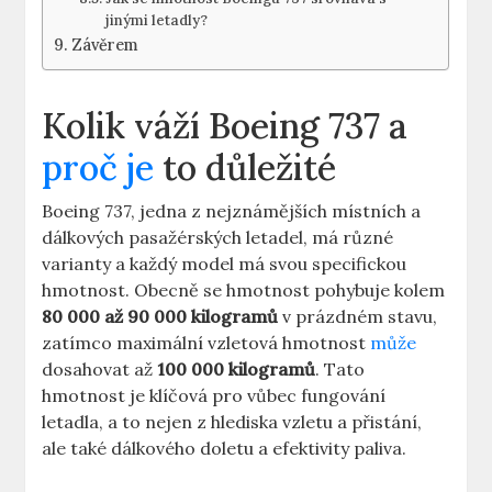
jinými⁢ letadly?
Závěrem
Kolik váží Boeing​ 737 a
proč je
to⁣ důležité
Boeing​ 737, jedna ⁣z ‍nejznámějších místních a
⁣dálkových pasažérských letadel, má různé
varianty ‌a každý model⁢ má svou specifickou
hmotnost. Obecně se hmotnost pohybuje kolem
80 000‌ až⁢ 90 000 kilogramů
v prázdném stavu,
zatímco⁢ maximální vzletová‌ hmotnost
může
dosahovat až
100 000 kilogramů
.​ Tato
hmotnost‍ je ⁢klíčová‍ pro vůbec fungování​
letadla, a to nejen z hlediska vzletu a přistání,
ale také​ dálkového doletu a ⁢efektivity paliva.