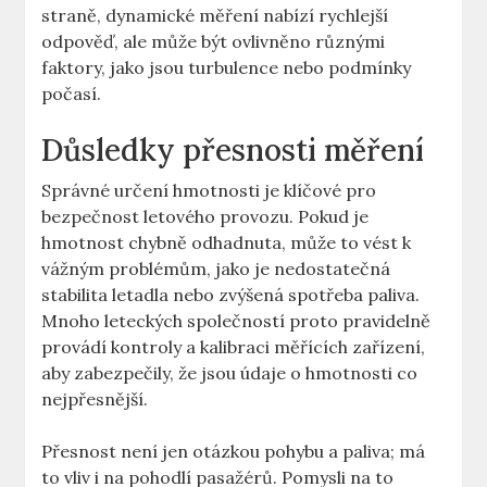
straně, dynamické měření nabízí rychlejší
odpověď,‍ ale může být ovlivněno různými
faktory, jako ‌jsou ⁢turbulence nebo podmínky
⁤počasí.
Důsledky přesnosti⁤ měření
Správné ⁣určení⁣ hmotnosti je klíčové pro‌
bezpečnost letového provozu. Pokud je
hmotnost chybně odhadnuta, může to‌ vést k⁤
vážným problémům, jako je nedostatečná
stabilita letadla nebo⁤ zvýšená spotřeba ‍paliva.
Mnoho leteckých společností proto pravidelně⁤
provádí kontroly a kalibraci měřících ⁤zařízení,
aby zabezpečily, že jsou údaje o hmotnosti co
nejpřesnější.
Přesnost není​ jen otázkou pohybu a paliva; má
to vliv i na pohodlí pasažérů. Pomysli na to