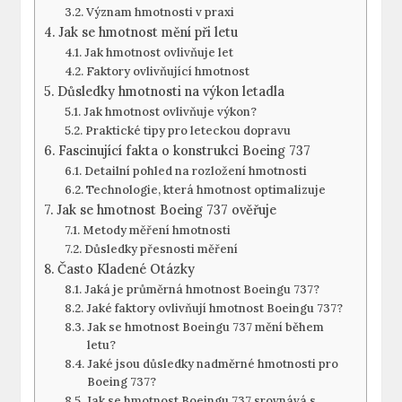
Význam hmotnosti v praxi
Jak se‍ hmotnost mění při letu
Jak hmotnost ovlivňuje let
Faktory ovlivňující hmotnost
Důsledky hmotnosti na výkon letadla
Jak hmotnost ​ovlivňuje​ výkon?
Praktické tipy pro leteckou dopravu
Fascinující fakta o ⁢konstrukci ​Boeing 737
Detailní pohled na rozložení‌ hmotnosti
Technologie,‍ která hmotnost optimalizuje
Jak se hmotnost Boeing 737 ověřuje
Metody měření⁣ hmotnosti
Důsledky přesnosti⁤ měření
Často Kladené⁢ Otázky
Jaká je průměrná hmotnost Boeingu 737?
Jaké faktory ovlivňují hmotnost⁢ Boeingu 737?
Jak se hmotnost Boeingu 737 mění během
letu?
Jaké⁣ jsou důsledky nadměrné hmotnosti pro
Boeing 737?
Jak se hmotnost ⁢Boeingu 737 srovnává ‍s