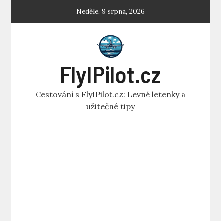
Skip
Neděle, 9 srpna, 2026
to
content
FlyIPilot.cz
Cestování s FlyIPilot.cz: Levné letenky a
užitečné tipy