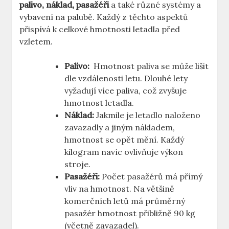
palivo, ‍náklad, ⁣pasažéři
⁣a také různé systémy a
‌vybavení ⁤na palubě. ‌Každý z těchto‌ aspektů
přispívá k celkové hmotnosti letadla před
vzletem.
Palivo:
‌ Hmotnost paliva se ‍může lišit
dle vzdálenosti letu. ‍Dlouhé ​lety
vyžadují více paliva, což⁢ zvyšuje
hmotnost letadla.
Náklad:
Jakmile ⁣je letadlo naloženo
zavazadly a jiným nákladem,
hmotnost se​ opět mění. Každý
⁤kilogram ⁣navíc ovlivňuje ⁢výkon⁤
stroje.
Pasažéři:
Počet⁤ pasažérů má přímý
vliv na hmotnost. Na většině
komerčních letů má⁤ průměrný
pasažér ‌hmotnost přibližně 90 ⁤kg
(včetně zavazadel).