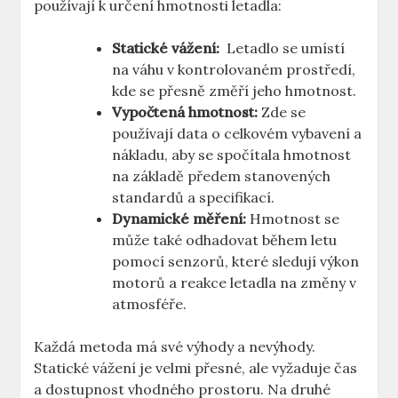
používají k určení hmotnosti letadla:
Statické vážení:
‍ Letadlo​ se umístí​
na ‍váhu v kontrolovaném⁣ prostředí,
kde se přesně změří jeho hmotnost.
Vypočtená hmotnost:
Zde se
používají data o ‍celkovém vybavení a
nákladu, aby se spočítala hmotnost
⁣na základě předem stanovených‍
standardů a‌ specifikací.
Dynamické měření:
Hmotnost se
může ⁣také odhadovat během letu
pomocí senzorů,‌ které sledují výkon
motorů a reakce letadla⁢ na ‍změny v
atmosféře.
Každá metoda má své⁣ výhody⁣ a nevýhody.
Statické vážení⁤ je velmi přesné, ale ⁢vyžaduje čas
a dostupnost vhodného prostoru.​ Na druhé ​