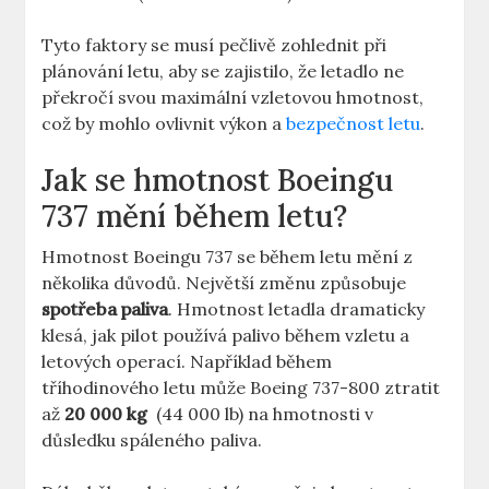
Tyto faktory se musí pečlivě zohlednit ⁢při
plánování letu, aby se⁢ zajistilo, ⁤že‍ letadlo‌ ne
‍překročí svou⁣ maximální vzletovou hmotnost,
⁤což by ‍mohlo ovlivnit ⁢výkon a
bezpečnost letu
.
Jak se hmotnost Boeingu
737 mění během letu?
Hmotnost Boeingu 737 ⁣se ⁤během letu mění z
několika důvodů.⁤ Největší změnu způsobuje
spotřeba paliva
. Hmotnost letadla ⁣dramaticky
klesá, jak pilot používá ⁤palivo během vzletu a
letových ‌operací. Například během
tříhodinového letu ⁣může Boeing 737-800 ztratit
až
20 000 kg
⁣ (44 000 lb) na hmotnosti v
důsledku spáleného paliva.