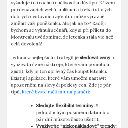
vyžaduje to trochu trpělivosti a důvtipu. Křížení
porovnávacích webů, aplikací a třeba i starých
dobrých cestovních agentur může výrazně
změnit vaši peněženku. Ale jak na to? Raději
bychom se vyhnuli scénáři, kdy si při příletu do
Montrealu uvědomíme, že letenka stála víc než
celá dovolená!
Jednou z nejlepších strategií je
sledovat ceny
a
využívat různé nástroje, které vám pomohou
zjistit, kdy je ten správný čas koupit letenku.
Existují aplikace, které vám umožní nastavit
upozornění na slevy či poklesy cen. Zde je pár
tipů,
které byste měli mít na paměti
:
Sledujte flexibilní termíny:
S
jednoduchým posunem datumů o
pár dní můžete často ušetřit.
Využívejte “nízkonákladové” trendy: