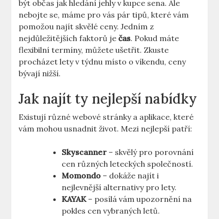
být občas jak hledání jehly v kupce sena. Ale
nebojte se, máme pro vás pár tipů, které vám
pomožou najít skvělé ceny. Jedním z
nejdůležitějších faktorů je
čas
. Pokud máte
flexibilní termíny, můžete ušetřit. Zkuste
procházet lety v týdnu místo o víkendu, ceny
bývají nižší.
Jak najít ty nejlepší nabídky
Existují různé webové stránky a aplikace, které
vám mohou usnadnit život. Mezi nejlepší patří:
Skyscanner
– skvělý pro porovnání
cen různých leteckých společností.
Momondo
– dokáže najít i
nejlevnější alternativy pro lety.
KAYAK
– posílá vám upozornění na
pokles cen vybraných letů.