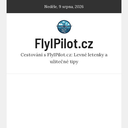
Skip
Neděle, 9 srpna, 2026
to
content
FlyIPilot.cz
Cestování s FlyIPilot.cz: Levné letenky a
užitečné tipy