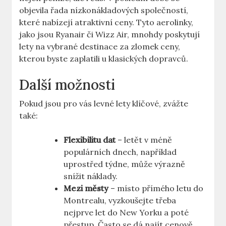
objevila řada nízkonákladových společností,
které nabízejí atraktivní ceny. Tyto aerolinky,
jako jsou Ryanair či Wizz Air, mnohdy poskytují
lety na vybrané destinace za zlomek ceny,
kterou byste zaplatili u klasických dopravců.
Další možnosti
Pokud jsou pro vás levné lety klíčové, zvážte
také:
Flexibilitu dat
– letět v méně
populárních dnech, například
uprostřed týdne, může výrazně
snížit náklady.
Mezi městy
– místo přímého letu do
Montrealu, vyzkoušejte třeba
nejprve let do New Yorku a poté
přestup. Často se dá najít cenově