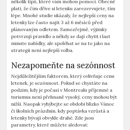
několik tipů, které vám mohou pomoci. Obecně
platí, že čím dříve si letenku zarezervujete, tím
lépe. Mnohé studie ukázaly, že nejlepší ceny na
letenky lze často najít 3 až 6 měsíců před
plánovaným odletem. Samozřejmě, výjimky
potvrzují pravidlo a někdy se dají chytit i last
minute nabídky, ale spoléhat se na to jako na
strategii není nejlepší volba.
Nezapomeňte na sezónnost
Nejdůležitějším faktorem, který ovlivňuje cenu
letenek, je sezónnost. Pokud se chystáte na
podzim, kdy je počasí v Montrealu příjemné a
turismus není přehnaně vysoký, ceny mohou být
nižší. Naopak vyhýbejte se období blízko Vánoc
či školních prázdnin, kdy poptávka vzrůstá a
letenky bývají obvykle drahé. Zde jsou
parametry, které můžete sledovat: