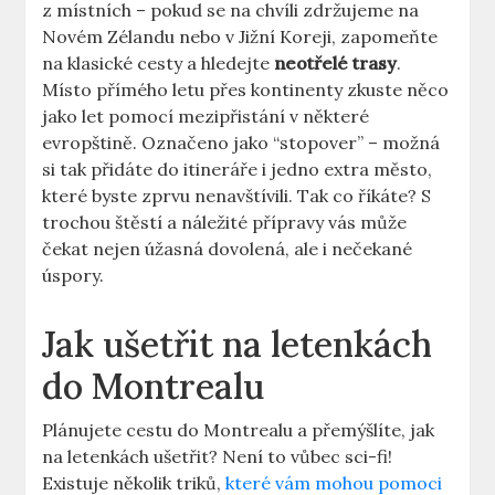
z místních – pokud se na chvíli zdržujeme na
Novém Zélandu nebo v Jižní Koreji, zapomeňte
na klasické cesty a hledejte
neotřelé trasy
.
Místo přímého letu přes kontinenty zkuste něco
jako let pomocí mezipřistání v některé
evropštině. Označeno jako “stopover” – možná
si tak přidáte do itineráře i jedno extra město,
které byste zprvu nenavštívili. Tak co říkáte? S
trochou štěstí a náležité přípravy vás může
čekat nejen úžasná dovolená, ale i nečekané
úspory.
Jak ušetřit na letenkách
do Montrealu
Plánujete cestu do Montrealu a přemýšlíte, jak
na letenkách ušetřit? Není to vůbec sci-fi!
Existuje několik triků,
které vám mohou pomoci