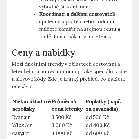
výhodnější kombinace.
Koordinaci s dalšími cestovateli
–
společně s přáteli nebo rodinou
můžete zamířit na stejnou cestu a
podělit se o náklady na letenky.
Ceny a nabídky
Mezi dnešními trendy v oblastech cestování a
leteckého průmyslu dominují také speciální akce
a slevové kódy. Zde je krátký přehled, co můžete
očekávat:
Nízkonákladové
Průměrná
Poplatky (např.
aerolinky
cena letenky
za zavazadla)
Ryanair
3 500 Kč
od 500 Kč
Wizz Air
3 000 Kč
od 400 Kč
easyJet
4 000 Kč
od 600 Kč