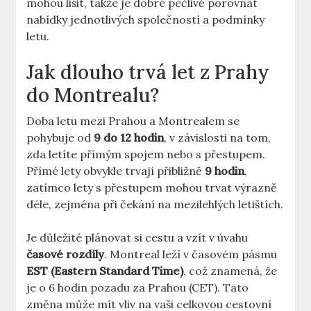
mohou lišit, takže je dobré pečlivě porovnat
nabídky jednotlivých společností a podmínky
letu.
Jak dlouho trvá let z Prahy
do Montrealu?
Doba letu mezi Prahou a Montrealem se
pohybuje od
9 do 12 hodin
, v závislosti na tom,
zda letíte přímým spojem nebo s přestupem.
Přímé lety obvykle trvají přibližně
9 hodin
,
zatímco lety s přestupem mohou trvat výrazně
déle, zejména při čekání na mezilehlých letištích.
Je důležité plánovat si cestu a vzít v úvahu
časové rozdíly
. Montreal leží v časovém pásmu
EST (Eastern Standard Time)
, což znamená, že
je o 6 hodin pozadu za Prahou (CET). Tato
změna může mít vliv na vaši celkovou cestovní