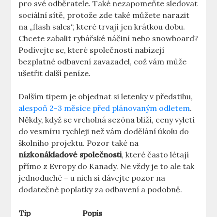
pro své odběratele. Také nezapomeňte sledovat
sociální sítě, protože zde také můžete narazit
na „flash sales“, které trvají jen krátkou dobu.
Chcete zabalit rybářské náčiní nebo snowboard?
Podívejte se, které společnosti nabízejí
bezplatné odbavení zavazadel, což vám může
ušetřit další peníze.
Dalším tipem je objednat si letenky v předstihu,
alespoň 2-3 měsíce před plánovaným odletem
.
Někdy, když se vrcholná sezóna blíží, ceny vyletí
do vesmíru rychleji než vám dodělání úkolu do
školního projektu. Pozor také na
nízkonákladové společnosti
, které často létají
přímo z Evropy do Kanady. Ne vždy je to ale tak
jednoduché – u nich si dávejte pozor na
dodatečné poplatky za odbavení a podobně.
Tip
Popis