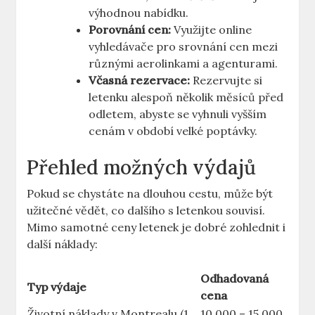
výhodnou nabídku.
Porovnání cen:
Využijte online
vyhledávače pro srovnání cen mezi
různými aerolinkami a agenturami.
Včasná rezervace:
Rezervujte si
letenku alespoň několik měsíců před
odletem, abyste se vyhnuli vyšším
cenám v období velké poptávky.
Přehled možných výdajů
Pokud se chystáte na dlouhou cestu, může být
užitečné vědět, co dalšího s letenkou souvisí.
Mimo samotné ceny letenek je dobré zohlednit i
další náklady:
Odhadovaná
Typ výdaje
cena
Životní náklady v Montrealu (1
10 000 – 15 000