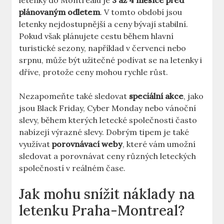
letenky do Montrealu je
3 až 4 měsíce před
plánovaným odletem
. V tomto období jsou
letenky nejdostupnější a ceny bývají stabilní.
Pokud však plánujete cestu během hlavní
turistické sezony, například v červenci nebo
srpnu, může být užitečné podívat se na letenky i
dříve, protože ceny mohou rychle růst.
Nezapomeňte také sledovat
speciální akce
, jako
jsou Black Friday, Cyber Monday nebo vánoční
slevy, během kterých letecké společnosti často
nabízejí výrazné slevy. Dobrým tipem je také
využívat
porovnávací weby
, které vám umožní
sledovat a porovnávat ceny různých leteckých
společností v reálném čase.
Jak mohu snížit náklady na
letenku Praha-Montreal?