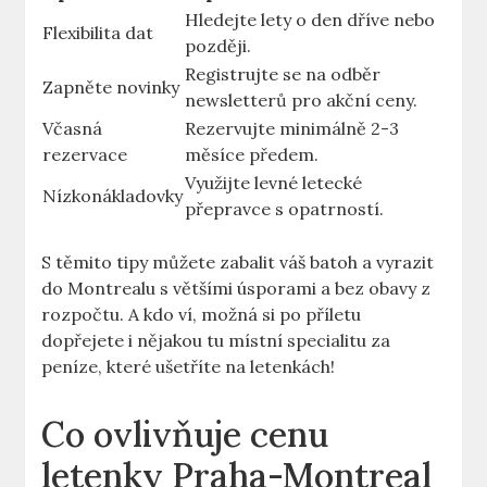
Hledejte lety o den dříve nebo
Flexibilita dat
později.
Registrujte se na odběr
Zapněte novinky
newsletterů pro akční ceny.
Včasná
Rezervujte minimálně 2-3
rezervace
měsíce předem.
Využijte levné letecké
Nízkonákladovky
přepravce s opatrností.
S těmito tipy můžete zabalit váš batoh a vyrazit
do Montrealu s většími úsporami a bez obavy z
rozpočtu. A kdo ví, možná si po příletu
dopřejete i nějakou tu místní specialitu za
peníze, které ušetříte na letenkách!
Co ovlivňuje cenu
letenky Praha-Montreal