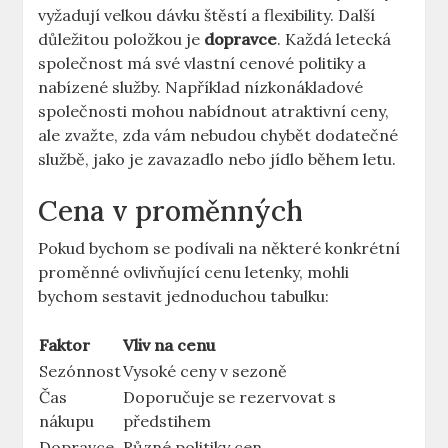
vyžadují velkou dávku štěstí a flexibility. Další
důležitou položkou je
dopravce
. Každá letecká
společnost má své vlastní cenové politiky a
nabízené služby. Například nízkonákladové
společnosti mohou nabídnout atraktivní ceny,
ale zvažte, zda vám nebudou chybět dodatečné
službě, jako je zavazadlo nebo jídlo během letu.
Cena v proměnných
Pokud bychom se podívali na některé konkrétní
proměnné ovlivňující cenu letenky, mohli
bychom sestavit jednoduchou tabulku:
Faktor
Vliv na cenu
Sezónnost
Vysoké ceny v sezoně
Čas
Doporučuje se rezervovat s
nákupu
předstihem
Dopravce
Různé politiky cen