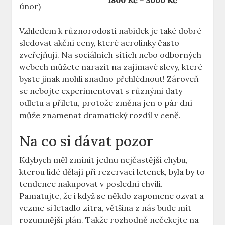
1800 Kč – 3000 Kč
únor)
Vzhledem k různorodosti nabídek je také dobré
sledovat akční ceny, které aerolinky často
zveřejňují. Na sociálních sítích nebo odborných
webech můžete narazit na zajímavé slevy, které
byste jinak mohli snadno přehlédnout! Zároveň
se nebojte experimentovat s různými daty
odletu a příletu, protože změna jen o pár dní
může znamenat dramatický rozdíl v ceně.
Na co si dávat pozor
Kdybych měl zmínit jednu nejčastější chybu,
kterou lidé dělají při rezervaci letenek, byla by to
tendence nakupovat v poslední chvíli.
Pamatujte, že i když se někdo zapomene ozvat a
vezme si letadlo zítra, většina z nás bude mít
rozumnější plán. Takže rozhodně nečekejte na