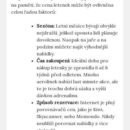
na paměti, že cena letenek může být ovlivněna
celou řadou faktorů:
Sezóna:
Letní měsíce bývají obvykle
nejdražší, jelikož spousta lidí plánuje
dovolenou. Naopak na jaře a na
podzim můžete najít výhodnější
nabídky.
Čas zakoupení:
Ideální doba pro
nákup letenky je zpravidla 6 až 8
týdnů před odletem. Mnoho
aerolinek nabízí last minute akce, ale
to je trochu dobrá sázka s vyšší
dávkou adrenalinu.
Způsob rezervace:
Internet je plný
porovnávačů cen, jako je Kiwi,
Skyscanner, nebo Momondo. Nikdy
neublíží porovnat nabídky z více