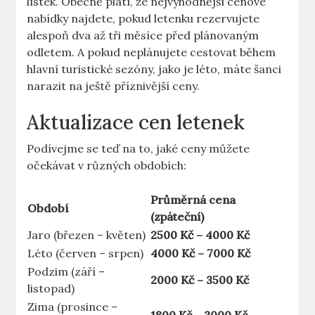
lístek. Obecně platí, že nejvýhodnější cenové
nabídky najdete, pokud letenku rezervujete
alespoň dva až tři měsíce před plánovaným
odletem. A pokud neplánujete cestovat během
hlavní turistické sezóny, jako je léto, máte šanci
narazit na ještě příznivější ceny.
Aktualizace cen letenek
Podívejme se teď na to, jaké ceny můžete
očekávat v různých obdobích:
Průměrná cena
Období
(zpáteční)
Jaro (březen – květen)
2500 Kč – 4000 Kč
Léto (červen – srpen)
4000 Kč – 7000 Kč
Podzim (září –
2000 Kč – 3500 Kč
listopad)
Zima (prosince –