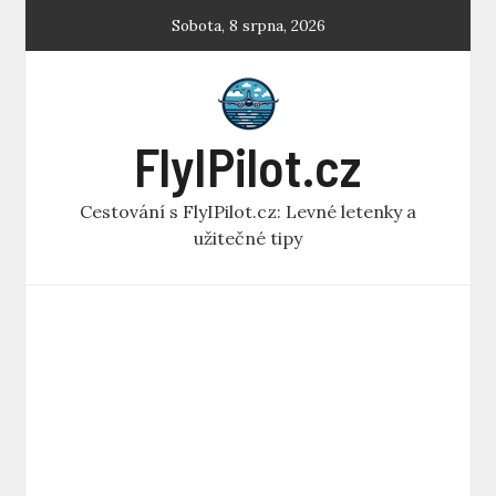
Skip
Sobota, 8 srpna, 2026
to
content
FlyIPilot.cz
Cestování s FlyIPilot.cz: Levné letenky a
užitečné tipy