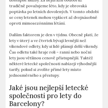
dostupné služby. Za nejdražší období už
tradičně považujeme léto, kdy je obrovská
poptávka po letních dovolených. V tomto období
se ceny letenek mohou vyplácet až dvojnásobně
oproti mimosezónnímu létání.
Dalším faktorem je den v týdnu. Obecně platí, že
lety v úterý a ve čtvrtek bývají levnější než
víkendové odlety, kdy si lidé plánují delší víkendy.
Čas odletu také hraje roli – ranní nebo noční
lety jsou většinou cenově přístupnější. Taktéž
některé letecké společnosti nabízejí výhodnější
tarify, pokud si zvolíte přímé lety místo
jednosměrného s přestupy.
Jaké jsou nejlepší letecké
společnosti pro lety do
Barcelony?