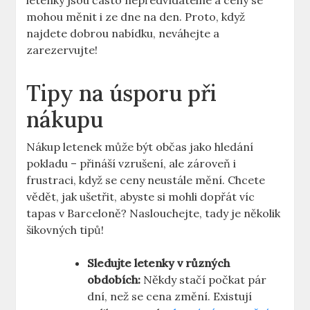
letenky jsou často nepředvídatelné a ceny se
mohou měnit i ze dne na den. Proto, když
najdete dobrou nabídku, neváhejte a
zarezervujte!
Tipy na úsporu při
nákupu
Nákup letenek může být občas jako hledání
pokladu – přináší vzrušení, ale zároveň i
frustraci, když se ceny neustále mění. Chcete
vědět, jak ušetřit, abyste si mohli dopřát víc
tapas v Barceloně? Naslouchejte, tady je několik
šikovných tipů!
Sledujte letenky v různých
obdobích:
Někdy stačí počkat pár
dní, než se cena změní. Existují