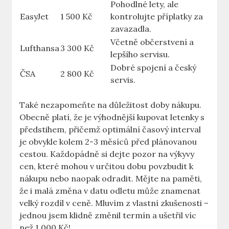
Pohodlné lety, ale
EasyJet
1 500 Kč
kontrolujte příplatky za
zavazadla.
Včetně občerstvení a
Lufthansa
3 300 Kč
lepšího servisu.
Dobré spojení a český
ČSA
2 800 Kč
servis.
Také nezapomeňte na důležitost doby nákupu.
Obecně platí, že je výhodnější kupovat letenky s
předstihem, přičemž optimální časový interval
je obvykle kolem 2-3 měsíců před plánovanou
cestou. Každopádně si dejte pozor na výkyvy
cen, které mohou v určitou dobu povzbudit k
nákupu nebo naopak odradit. Mějte na paměti,
že i malá změna v datu odletu může znamenat
velký rozdíl v ceně. Mluvím z vlastní zkušenosti –
jednou jsem klidně změnil termín a ušetřil víc
než 1 000 Kč!