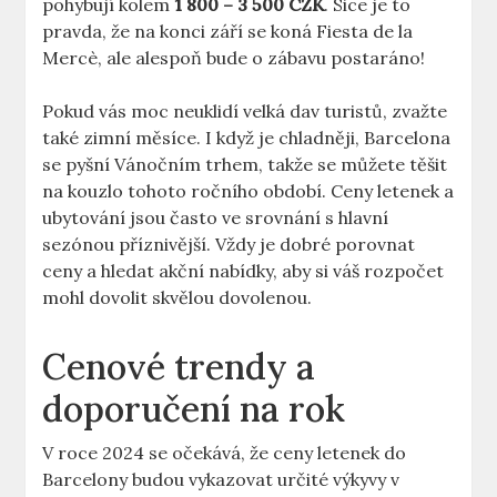
pohybují kolem
1 800 – 3 500 CZK
. Sice je to
pravda, že na konci září se koná Fiesta de la
Mercè, ale alespoň bude o zábavu postaráno!
Pokud vás moc neuklidí velká dav turistů, zvažte
také zimní měsíce. I když je chladněji, Barcelona
se pyšní Vánočním trhem, takže se můžete těšit
na kouzlo tohoto ročního období. Ceny letenek a
ubytování jsou často ve srovnání s hlavní
sezónou příznivější. Vždy je dobré porovnat
ceny a hledat akční nabídky, aby si váš rozpočet
mohl dovolit skvělou dovolenou.
Cenové trendy a
doporučení na rok
V roce 2024 se očekává, že ceny letenek do
Barcelony budou vykazovat určité výkyvy v