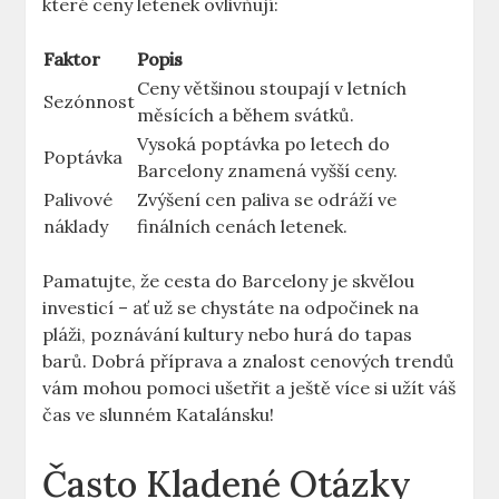
které ceny letenek ovlivňují:
Faktor
Popis
Ceny většinou stoupají v letních
Sezónnost
měsících a během svátků.
Vysoká poptávka po letech do
Poptávka
Barcelony znamená vyšší ceny.
Palivové
Zvýšení cen paliva se odráží ve
náklady
finálních cenách letenek.
Pamatujte, že cesta do Barcelony je skvělou
investicí – ať už se chystáte na odpočinek na
pláži, poznávání kultury nebo hurá do tapas
barů. Dobrá příprava a znalost cenových trendů
vám mohou pomoci ušetřit a ještě více si užít váš
čas ve slunném Katalánsku!
Často Kladené Otázky