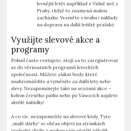
levnější letět například z Vídně než z
Prahy, i když to znamená malou
zacházku. Vezměte v úvahu i náklady
na dopravu na další letiště pražské.
Využijte slevové akce a
programy
Pokud často cestujete, stojí za to zaregistrovat
se do věrnostních programů leteckých
společností. Můžete získat body, které
nashromáždíte a vyměníte za další lety nebo
slevy. Nezapomínejte také na sezónní akce –
kolem černého pátku nebo po Vánocích najdete
skvělé nabídky!
A co víc, nezapomeňte na slevové kódy. Tyto
„malé dárky“ se občas objeví na stránkách
poslední chvíle a mohou vám ušetřit několik