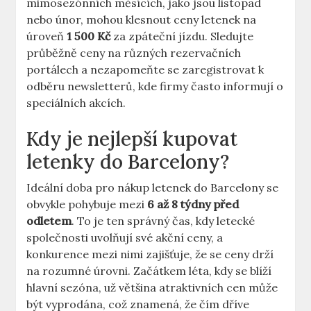
mimosezónních měsících, jako jsou listopad
nebo únor, mohou klesnout ceny letenek na
úroveň
1 500 Kč
za zpáteční jízdu. Sledujte
průběžně ceny na různých rezervačních
portálech a nezapomeňte se zaregistrovat k
odběru newsletterů, kde firmy často informují o
speciálních akcích.
Kdy je nejlepší kupovat
letenky do Barcelony?
Ideální doba pro nákup letenek do Barcelony se
obvykle pohybuje mezi
6 až 8 týdny před
odletem
. To je ten správný čas, kdy letecké
společnosti uvolňují své akční ceny, a
konkurence mezi nimi zajišťuje, že se ceny drží
na rozumné úrovni. Začátkem léta, kdy se blíží
hlavní sezóna, už většina atraktivních cen může
být vyprodána, což znamená, že čím dříve