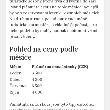
turistické sezóny, která trvá od května do září.
Pokud plánujete cestu na teplé měsíce, nejlepší
by bylo rezervovat si letenku v zimních měsících.
Na druhou stranu, pokud máte rádi méně
turistickou atmosféru a chladnější počasí, jaro
nebo podzim by mohly naopak nabídnout velmi
příznivé ceny.
Pohled na ceny podle
měsíce
Měsíc
Průměrná cena letenky (CZK)
Leden
3 500
Duben
4 200
Červenec
6 500
Říjen
4 000
Pamatujte si, že i když jsou tyto tipy užitečné,