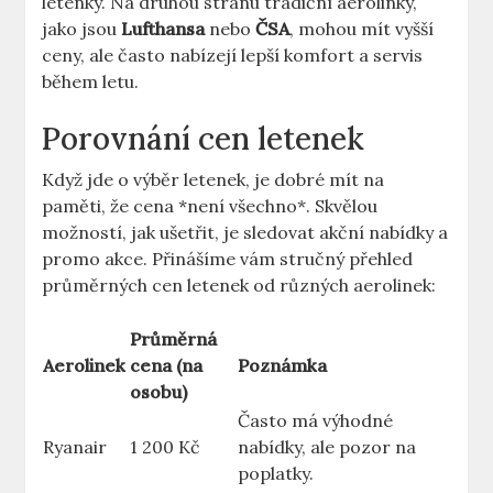
letenky. Na druhou stranu tradiční aerolinky,
jako jsou
Lufthansa
nebo
ČSA
, mohou mít vyšší
ceny, ale často nabízejí lepší komfort a servis
během letu.
Porovnání cen letenek
Když jde o výběr letenek, je dobré mít na
paměti, že cena *není všechno*. Skvělou
možností, jak ušetřit, je sledovat akční nabídky a
promo akce. Přinášíme vám stručný přehled
průměrných cen letenek od různých aerolinek:
Průměrná
Aerolinek
cena (na
Poznámka
osobu)
Často má výhodné
Ryanair
1 200 Kč
nabídky, ale pozor na
poplatky.