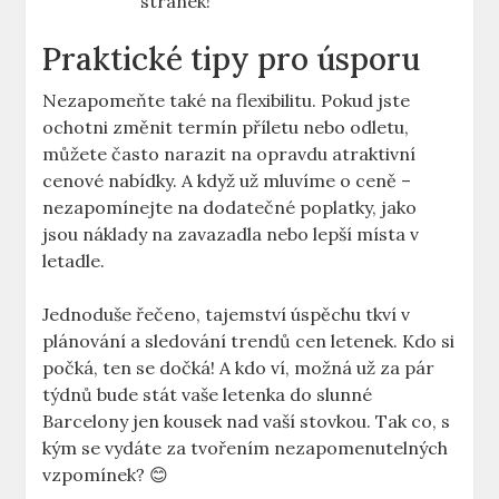
stránek!
Praktické tipy pro úsporu
Nezapomeňte také na flexibilitu. Pokud jste
ochotni změnit termín příletu nebo odletu,
můžete často narazit na opravdu atraktivní
cenové nabídky. A když už mluvíme o ceně –
nezapomínejte na dodatečné poplatky, jako
jsou náklady na zavazadla nebo lepší místa v
letadle.
Jednoduše řečeno, tajemství úspěchu tkví v
plánování a sledování trendů cen letenek. Kdo si
počká, ten se dočká! A kdo ví, možná už za pár
týdnů bude stát vaše letenka do slunné
Barcelony jen kousek nad vaší stovkou. Tak co, s
kým se vydáte za tvořením nezapomenutelných
vzpomínek? 😊