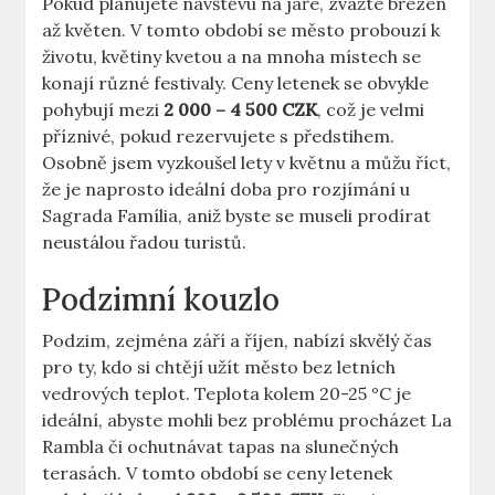
Pokud plánujete návštěvu na jaře, zvažte březen
až květen. V tomto období se město probouzí k
životu, květiny kvetou a na mnoha místech se
konají různé festivaly. Ceny letenek se obvykle
pohybují mezi
2 000 – 4 500 CZK
, což je velmi
příznivé, pokud rezervujete s předstihem.
Osobně jsem vyzkoušel lety v květnu a můžu říct,
že je naprosto ideální doba pro rozjímání u
Sagrada Família, aniž byste se museli prodírat
neustálou řadou turistů.
Podzimní kouzlo
Podzim, zejména září a říjen, nabízí skvělý čas
pro ty, kdo si chtějí užít město bez letních
vedrových teplot. Teplota kolem 20-25 °C je
ideální, abyste mohli bez problému procházet La
Rambla či ochutnávat tapas na slunečných
terasách. V tomto období se ceny letenek