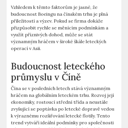
Vzhledem ⁤k těmto faktorům je jasné, že
‌budoucnost Boeingu​ na čínském trhu ⁢je‌ plná
příležitostí a ‍výzev. Pokud ⁤se‌ firma dokáže
⁣přizpůsobit rychle se měnícím‌ podmínkám a
‌využít příznivých dohod, může se ⁣stát
významným hráčem v ​široké škále leteckých
operací v ⁢Asii.
Budoucnost leteckého
průmyslu​ v Číně
Čína‍ se v posledních⁢ letech stává významným
‌hráčem na globálním⁢ leteckém trhu. Rozvoj její
⁤ekonomiky,‍ rostoucí střední ‍třída a neustále⁤
zvyšující⁢ se​ poptávka po letecké dopravě vedou⁢
k výraznému rozšiřování letecké flotily. ‍Tento
trend vytváří ideální podmínky pro‌ společnosti