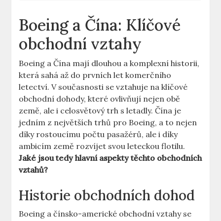
Boeing⁤ a Čína: Klíčové
obchodní vztahy
Boeing a Čína mají dlouhou a komplexní historii,​
která sahá až do ‍prvních​ let ​komerčního
letectví.⁣ V současnosti se vztahuje na⁣ klíčové
obchodní dohody, které ovlivňují nejen obě‍
země,⁣ ale i celosvětový trh ‌s letadly. Čína je
jedním z​ největších trhů pro Boeing, a to nejen
díky rostoucímu počtu pasažérů, ⁣ale i díky
ambicím‍ země rozvíjet svou leteckou flotilu.
Jaké ‍jsou tedy hlavní aspekty těchto ‌obchodních
vztahů?
Historie obchodních⁤ dohod
Boeing a čínsko-americké obchodní vztahy se