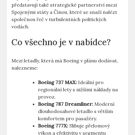
představují také strategické partnerství mezi
Spojenými státy a‌ Čínou, které se snaží⁣ nalézt⁤
společnou řeč v turbulentních ‍politických
vodách.
Co⁢ všechno je ⁢v nabídce?
Mezi letadly, ⁤která ‌má ‍Boeing v‍ plánu dodávat,
nalezneme:
Boeing 737 MAX:
Ideální pro⁣
regionální lety s nižšími ‍náklady na
provoz.
Boeing 787 Dreamliner:
Moderní
dlouhodosahové letadlo s větším
komfortem pro​ pasažéry.
Boeing 777X:
⁢Slibuje přelomový
⁤výkon a⁢ efektivitu ​v segmentu