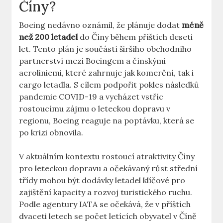
Číny?
Boeing nedávno oznámil, že ⁤plánuje ⁣dodat
méně
než 200 letadel
⁢do Číny během ​příštích deseti
let. Tento plán ⁤je ⁤součástí širšího obchodního
‍partnerství mezi Boeingem a ‌čínskými
aeroliniemi, které zahrnuje jak komerční, tak i
‍cargo letadla. ‌S cílem podpořit pokles následků
pandemie COVID-19 a vycházet vstříc
rostoucímu zájmu ⁤o ⁣leteckou dopravu‍ v
regionu, Boeing reaguje​ na poptávku, která se
po krizi obnovila.
V aktuálním kontextu rostoucí‍ atraktivity ‍Číny
pro‌ leteckou dopravu a ‍očekávaný‌ růst střední
třídy​ mohou být ‌dodávky letadel klíčové pro
zajištění ⁣kapacity a rozvoj​ turistického ruchu.⁤
Podle ⁤agentury⁢ IATA se očekává, že‌ v příštích⁤
dvaceti letech se počet letících obyvatel v Číně ​