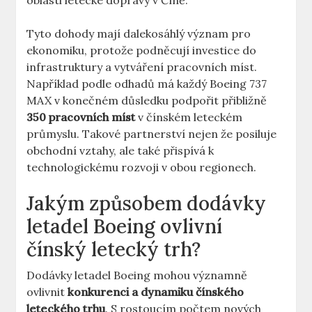
⁤oblasti ⁤letecké dopravy⁢ v Číně.
Tyto dohody mají dalekosáhlý význam pro
ekonomiku, protože podněcují investice do ​
infrastruktury a vytváření​ pracovních míst.
Například podle ⁣odhadů má každý Boeing 737
MAX v konečném důsledku‌ podpořit přibližně
350 pracovních ⁢míst
v ⁣čínském leteckém
průmyslu. Takové partnerství‍ nejen že posiluje
obchodní vztahy, ale také přispívá k
technologickému rozvoji⁤ v obou ⁤regionech.
Jakým způsobem dodávky
letadel Boeing ovlivní
čínský letecký trh?
Dodávky letadel ‍Boeing mohou‌ významně
ovlivnit
konkurenci ⁣a dynamiku čínského
leteckého trhu
. S rostoucím počtem⁢ nových