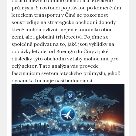
oblasti mezinárodního⁢ obchodu a leteckého
průmyslu. S rostoucí poptávkou po komerčním
leteckém transportu⁢ v Číně se pozornost
soustřeďuje na ⁤strategické obchodní dohody,
⁣které mohou ovlivnit nejen ekonomiku obou
zemí,‌ ale i‌ globální trh letectví. Pojďme se
⁣společně podívat na to, jaké jsou vyhlídky na
dodávky ​letadel od Boeingu ​do Číny⁢ a jaké
důsledky tyto obchodní vztahy⁤ mohou⁤ mít pro ​
celý sektor.⁣ Tato ⁣analýza vás provede
fascinujícím ⁤světem leteckého‌ průmyslu, jehož
dynamika formuje⁤ naši budoucnost.