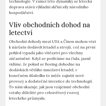
technologie. V rámci této dynamiky ‌se letecká
doprava stává výkladní skříní síly národního
hospodářství.
Vliv obchodních dohod na
letectví
Obchodní‍ dohody mezi USA a ⁤Čínou mohou vést
k⁤ nárůstu dodávek letadel a strojů,⁤ což na první
pohled ​vypadá‌ jako vítězství pro všechny
zúčastněné. Když se​ podíváme⁤ na čísla, jasně
vidíme, že pokud se Boeing‍ dohodne‌ na
dodávkách většího množství⁣ letadel,⁢ v
konečném⁢ důsledku to může zajistit nové
⁤provozy a dodatečné⁢ investice do ⁤technologií.
To nám ⁢ukazuje, ‍jak jsou ‌vzájemné obchodní
vztahy důležité⁣ pro celosvětový rozvoj‌
leteckého průmyslu.