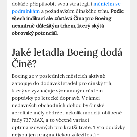
dokáže přizpůsobit svou strategii ⁣i
měnícím se
podmínkám
a požadavkům čínského trhu.‍
Podle
všech ⁢indikací⁤ ale zůstává Čína pro ⁤Boeing
nesmírně‍ důležitým trhem, který skýtá
⁣obrovský potenciál.
Jaké letadla ​Boeing dodá
Číně?
Boeing se v posledních měsících aktivně
zapojuje do dodávek letadel pro čínský trh,
který se vyznačuje významným růstem⁤
poptávky po ​letecké ‍dopravě. V ⁢rámci
nedávných obchodních dohod by čínské
aerolinie⁣ měly obdržet několik modelů oblíbené
⁣řady ‌737 MAX, a to včetně variací
optimalizovaných pro kratší tratě. Tyto⁣ dodávky
nejsou jen​ pragmatickou ⁣záležitostí –