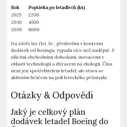
Rok
Poptávka po letadlech (ks)
2025
2200
2030
4500
2039
8000
Na závěr lze říci, že ⁢,⁣ především v kontextu
dodávek od Boeingu, vypadá více než nadějně. S
sílícími obchodními dohodami, inovacemi v
oblasti ​technologií ⁢a důrazem na‍ ekologii, Čína
‌není jen spotřebitelem letadel,‌ ale stává⁣ se
aktivním hráčem ‍na poli leteckého průmyslu.
Otázky &‌ Odpovědi
Jaký⁤ je celkový​ plán⁣
dodávek letadel Boeing ⁢do