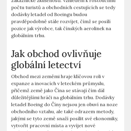
zákaznické zkušenosti. Vzhledem k rostoucímu
počtu turistů⁣ a ⁢obchodních⁢ cestujících⁢ se‍ tedy
dodávky⁤ letadel od Boeingu budou
pravděpodobně ⁤stále rozvíjet, čímž se⁣ posílí
pozice ‌jak výrobce, ⁣tak čínských aerolinek na
‍globálním​ trhu.
Jak obchod ovlivňuje
globální letectví
Obchod mezi zeměmi hraje klíčovou roli v
expanze a inovacích v ⁤leteckém průmyslu,
přičemž země ⁢jako Čína se stávají čím dál
důležitějšími hráči na globálním trhu. Dodávky
letadel Boeing do Číny nejsou jen obuví ⁣na noze ​
obchodního‌ vztahu, ale ⁢také‍ odrazem metody,
‍jakými se tyto země snaží posílit své ekonomiky,
vytvořit ⁢pracovní místa a vyvíjet nové ​