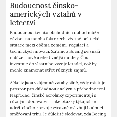
Budoucnost⁤ čínsko-
amerických vztahů v
letectví
Budoucnost těchto obchodních dohod může
záviset na mnoha faktorech, včetně politické
situace ⁢mezi‍ oběma zeměmi,​ regulací a‍
technických inovací. ⁤Zatímco Boeing ‌se snaží
nabízet ⁢nové⁢ a ‌efektivnější modely, ⁤Čína
investuje do vlastního vývoje letadel, ‍což by
mohlo‍ znamenat⁢ střet různých zájmů.
Ačkoliv jsou vzájemné‌ vztahy silné,⁤ vždy ‌existuje
prostor pro ⁢důkladnou analýzu a přehodnocení.​
Například, čínské aerolinky experimentují s
různými dodavateli. Také otázky ⁤týkající se
udržitelného ⁢rozvoje​ výrazně ovlivňují ‌budoucí ​
směřování⁣ trhu. Je důležité sledovat, ⁢zda Boeing‍