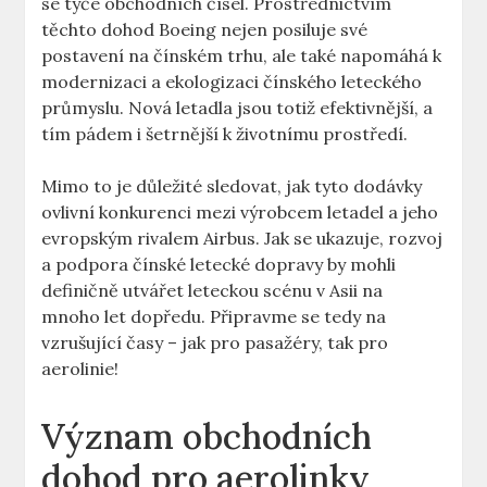
se týče obchodních​ čísel.​ Prostřednictvím
těchto ⁣dohod⁤ Boeing ​nejen posiluje své
postavení na ⁤čínském trhu, ale také napomáhá​ k
modernizaci ⁢a ekologizaci čínského leteckého⁢
průmyslu. Nová letadla ⁢jsou totiž efektivnější, a
tím pádem i šetrnější k životnímu prostředí.
Mimo to je důležité sledovat, jak tyto dodávky
ovlivní ​konkurenci mezi výrobcem letadel a ‌jeho
evropským rivalem ⁤Airbus. Jak‌ se ukazuje, rozvoj
a⁤ podpora ⁢čínské letecké dopravy by ‍mohli
definičně utvářet leteckou scénu v ⁣Asii na
mnoho let⁣ dopředu. Připravme ⁤se tedy na
vzrušující⁣ časy⁣ – jak pro pasažéry, tak pro
aerolinie!
Význam obchodních ​
dohod‍ pro aerolinky