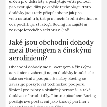
určen pro delší lety a poskytuje⁣ větší pohodlí
⁤pro cestující díky pokročilé technologii. Tyto
dodávky jsou ​tedy přizpůsobené⁣ jak pro
vnitrostátní trh, tak​ pro mezinárodní‍ destinace,
což podtrhuje strategii Boeing na zajištění
rozvoje leteckého sektoru v Číně.
Jaké‌ jsou obchodní dohody
mezi Boeingem a čínskými
aeroliniemi?
Obchodní dohody mezi Boeingem a čínskými
aeroliniemi zahrnují nejen dodávky letadel,⁤ ale
také‍ servisní a podpůrné ‌služby. Boeing se
zavazuje poskytovat technickou podporu,
školení ‌pro piloty a⁤ obslužný ⁣personál, a také
dodávat náhradní díly. Tímto ​způsobem Boeing
posiluje své postavení jako klíčový⁢ partner v