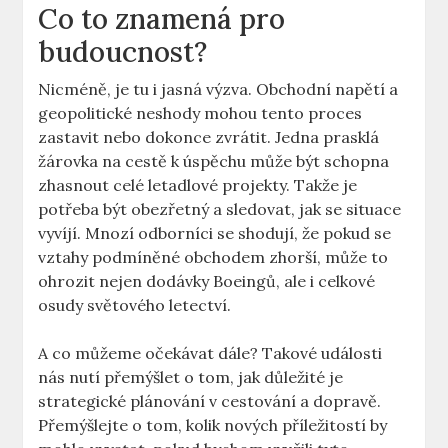
Co to znamená pro
budoucnost?
Nicméně, ‍je tu i jasná výzva. Obchodní napětí a
geopolitické neshody mohou tento ⁢proces
zastavit ⁢nebo dokonce⁤ zvrátit. Jedna prasklá
žárovka na cestě k​ úspěchu může⁢ být ⁣schopna ​
zhasnout​ celé‍ letadlové projekty. Takže je
⁤potřeba být‍ obezřetný⁢ a sledovat, jak se situace
vyvíjí. ​Mnozí ‌odborníci‍ se shodují,⁣ že pokud se
vztahy podmíněné obchodem zhorší, může to
ohrozit nejen dodávky Boeingů, ale i ​celkové‍
osudy světového letectví.
A co ⁤můžeme ⁣očekávat dále? Takové události
nás nutí přemýšlet o tom, jak důležité je
strategické plánování v cestování a dopravě.
‍Přemýšlejte o tom, ​kolik nových příležitostí​ by