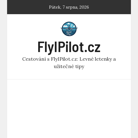
Skip
Pátek, 7 srpna, 2026
to
content
FlyIPilot.cz
Cestování s FlyIPilot.cz: Levné letenky a
užitečné tipy