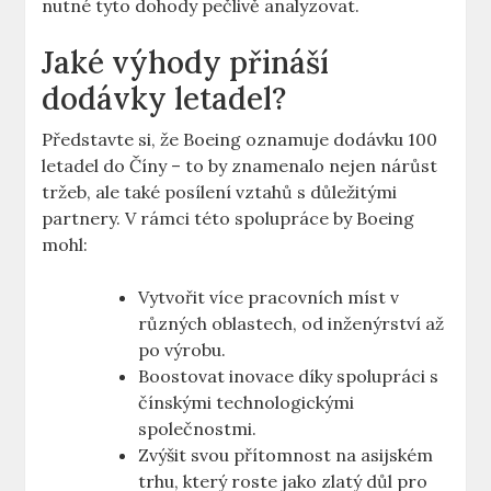
nutné tyto​ dohody pečlivě analyzovat.
Jaké výhody přináší
dodávky letadel?
Představte si, že Boeing oznamuje ⁤dodávku 100
‍letadel do Číny –⁢ to ‌by znamenalo​ nejen⁤ nárůst
tržeb,⁢ ale‍ také posílení vztahů s​ důležitými
partnery. ⁢V rámci této spolupráce by ⁤Boeing
⁣mohl:
Vytvořit více pracovních míst v
různých⁣ oblastech, od inženýrství až
po výrobu.
Boostovat inovace díky spolupráci s
čínskými technologickými
společnostmi.
Zvýšit svou ⁣přítomnost na asijském​
trhu, který roste jako zlatý důl pro