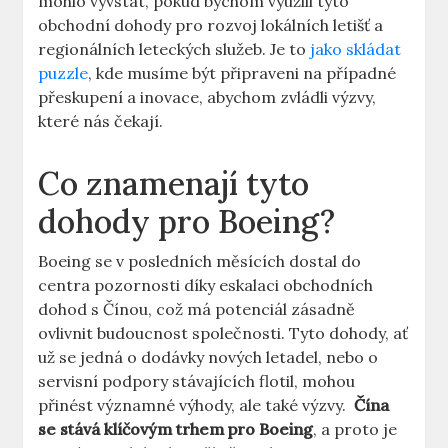
⁣mohlo vyvstat, ⁣pokud bychom využili tyto
obchodní dohody pro rozvoj⁣ lokálních letišť a
regionálních leteckých​ služeb. Je to
jako skládat
puzzle
, kde musíme být ‌připraveni⁢ na ‍případné
přeskupení a inovace, abychom zvládli ⁢výzvy,⁢
které⁣ nás​ čekají.
Co znamenají tyto
dohody ⁣pro Boeing?
Boeing se v posledních⁢ měsících dostal do
centra pozornosti díky ⁢eskalaci obchodních
dohod s Čínou,⁣ což má potenciál zásadně
ovlivnit budoucnost⁢ společnosti. Tyto dohody, ať
už se jedná‌ o dodávky‍ nových letadel, nebo o
servisní podpory‍ stávajících ⁣flotil, mohou
přinést významné výhody,​ ale také výzvy. ⁣
Čína
se stává ⁣klíčovým trhem pro Boeing
, a proto je