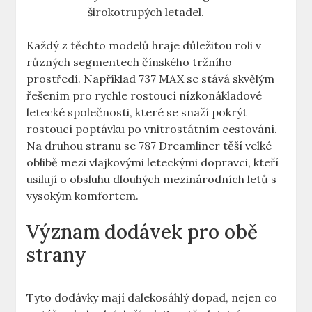
širokotrupých letadel.
Každý z těchto modelů hraje důležitou roli v
různých ‌segmentech čínského tržního
prostředí. Například 737​ MAX se stává skvělým
řešením pro rychle rostoucí nízkonákladové
letecké společnosti, ‌které se snaží pokrýt
rostoucí⁣ poptávku po vnitrostátním ​cestování.
Na druhou stranu‌ se ‍787 Dreamliner těší velké
oblibě mezi vlajkovými leteckými dopravci, kteří
usilují o obsluhu dlouhých mezinárodních letů ‌s
vysokým komfortem.
Význam dodávek ​pro obě
strany
Tyto dodávky mají ​dalekosáhlý dopad, nejen co