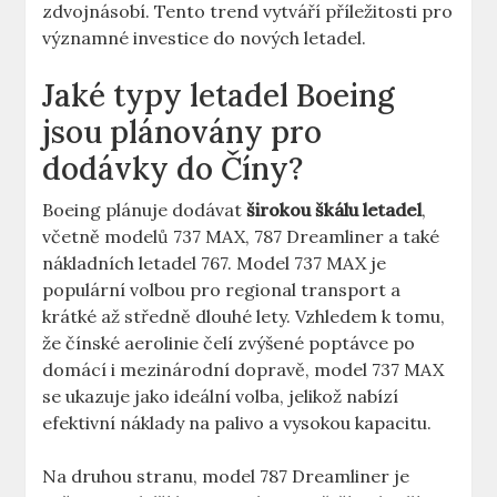
zdvojnásobí. ​Tento trend vytváří příležitosti pro
významné investice do nových letadel.
Jaké typy ⁢letadel Boeing
⁢jsou plánovány‌ pro⁣
dodávky do ⁤Číny?
Boeing ‌plánuje dodávat
širokou škálu letadel
,
včetně ‌modelů ‍737 MAX, 787 Dreamliner a ⁢také
nákladních letadel 767. Model 737 MAX je
populární volbou‍ pro regional transport a
krátké ⁢až středně dlouhé lety. Vzhledem k tomu,
že čínské aerolinie čelí ‍zvýšené poptávce po‌
domácí i ‍mezinárodní dopravě, model 737 MAX
se ukazuje jako ‌ideální volba, jelikož ‍nabízí
efektivní ​náklady na palivo a vysokou kapacitu.
Na druhou stranu, ⁢model 787⁤ Dreamliner je