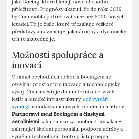
jako Boeing, které ‌hledají nové obchodní
příležitosti. Prognózy ‌ukazují, že do roku⁢ 2039
by⁤ Čína mohla⁢ potřebovat více‍ než 8000 nových
letadel. To je číslo, ​které přesahuje veškeré
představy a naznačuje, jak⁤ náročný a dynamický
trh‍ to skutečně ⁣je.
Možnosti spolupráce a‍
inovací
V rámci obchodních dohod s ⁣Boeingem se
otevírá i prostor​ pro inovace a ‍technologický
vývoj. Čína⁢ investuje do modernizace svých
letišť a⁤ letecké infrastruktury,
což vytváří
synergii
s dodávkami ​nových, moderních letadel.‌
Partnerství mezi Boeingem⁣ a čínskými ​
aeroliniemi
sahá⁣ daleko za pouhou transakci –
zahrnuje i školení‌ personálu, podporu údržby a
výměnu technologií. Tento přístup nejen