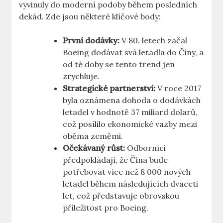
vyvinuly do moderní podoby během posledních
dekád. Zde jsou některé klíčové body:
První dodávky:
V 80. letech začal
Boeing dodávat⁤ svá letadla do Číny, ⁤a
od⁣ té ⁢doby se tento trend ⁣jen
zrychluje.
Strategické partnerství:
V roce 2017
byla oznámena dohoda o dodávkách
letadel v hodnotě ⁤37 miliard dolarů,
což posílilo ekonomické‍ vazby mezi
oběma ⁢zeměmi.
Očekávaný růst:
Odborníci
předpokládají, že Čína bude
potřebovat⁣ více​ než​ 8 ⁢000 nových
letadel během následujících dvaceti​
let, což představuje ⁤obrovskou
příležitost pro ‍Boeing.