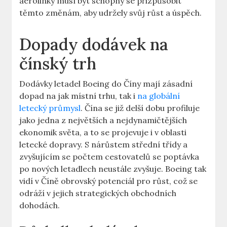
⁤aerolinky ⁢musí být schopny se přizpůsobit
těmto ‌změnám, aby udržely svůj růst a úspěch.
Dopady ​dodávek na
čínský trh
Dodávky letadel Boeing do Číny mají ‍zásadní
dopad ⁤na jak místní trhu, tak i
na globální
letecký průmysl
. Čína​ se již ‌delší dobu profiluje
jako ‍jedna z ​největších a nejdynamičtějších
ekonomik světa, a to ​se projevuje i⁣ v oblasti
letecké dopravy. S nárůstem střední třídy⁢ a
zvyšujícím se počtem‌ cestovatelů se poptávka⁤
po nových letadlech​ neustále zvyšuje. ⁤Boeing tak
vidí v Číně obrovský⁢ potenciál pro růst, což ⁣se ​
odráží ‍v jejich ​strategických obchodních
dohodách.