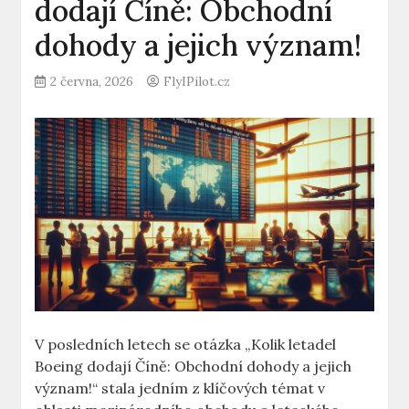
dodají Číně: Obchodní
dohody a jejich význam!
2 června, 2026
FlyIPilot.cz
V posledních letech⁢ se otázka⁢ „Kolik letadel
Boeing dodají⁤ Číně: Obchodní dohody⁢ a jejich
význam!“ stala jedním ⁤z‌ klíčových témat v