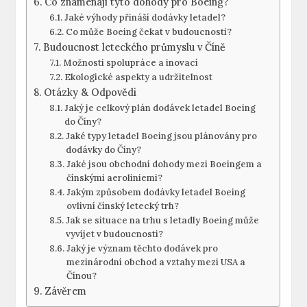
Co znamenají tyto dohody ⁣pro Boeing?
Jaké výhody přináší dodávky letadel?
Co může Boeing čekat⁣ v budoucnosti?
Budoucnost leteckého průmyslu​ v Číně
Možnosti spolupráce a‍ inovací
Ekologické aspekty a udržitelnost
Otázky &‌ Odpovědi
Jaký⁤ je celkový​ plán⁣ dodávek letadel Boeing
⁢do Číny?
Jaké typy ⁢letadel Boeing ⁢jsou plánovány‌ pro⁣
dodávky do ⁤Číny?
Jaké‌ jsou obchodní dohody mezi Boeingem a
čínskými aeroliniemi?
Jakým způsobem dodávky letadel Boeing
ovlivní čínský letecký trh?
Jak‍ se situace na trhu s letadly Boeing může
vyvíjet ​v budoucnosti?
Jaký je význam ⁢těchto ⁣dodávek pro
mezinárodní obchod a ​vztahy mezi USA a
Čínou?
Závěrem