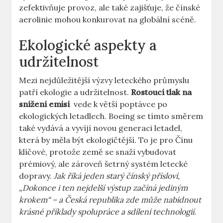
⁤zefektivňuje provoz, ale také zajišťuje, že čínské
aerolinie mohou ‌konkurovat na globální scéně.
Ekologické aspekty a
udržitelnost
Mezi nejdůležitější výzvy leteckého průmyslu
patří ekologie⁢ a udržitelnost.
Rostoucí tlak⁢ na
snížení emisí
⁣ vede ⁤k větší poptávce po
ekologických letadlech. Boeing se tímto směrem
také vydává a vyvíjí⁤ novou generaci letadel,
která by měla‍ být ekologičtější. To‌ je ⁢pro ‌Čínu
klíčové,⁣ protože země se snaží vybudovat
prémiový, ale zároveň šetrný systém letecké
dopravy.
Jak říká jeden starý čínský přísloví,
„Dokonce i ten nejdelší výstup začíná jediným
⁤krokem“ – a Česká republika zde ⁤může nabídnout
krásné​ příklady spolupráce a sdílení technologií.