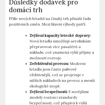
Důsledky dodávek ​pro ​
domácí trh
Příliv ⁢nových letadel na čínský trh‌ přináší řadu​
pozitivních změn.⁤ Mezi hlavní výhody patří:
Zvýšení kapacity letecké dopravy:
​
Nová letadla umožňují aerolinkám
přepravovat ‍více pasažérů a ​
nákladu, což ‌znamená ⁣vyšší příjmy a
‌možnosti rozvoje.
Zefektivnění ​provozu:
Moderní
letadla jsou často ⁤palivově
efektivnější, což se projevuje‍ v
nižších nákladech na provoz a menší
ekologické stopě.
Zvýšení bezpečnosti:
S novějšími
modely rostou i standardy
‍bezpečnosti,‌ což přispívá k⁤ vyšší