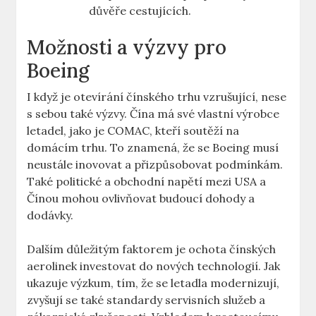
důvěře cestujících.
Možnosti a ​výzvy pro​
Boeing
I když je otevírání⁤ čínského trhu‌ vzrušující, nese
s sebou také výzvy. Čína má ‍své‌ vlastní výrobce
letadel, jako je COMAC, kteří​ soutěží na
domácím trhu. To znamená, že ‍se Boeing musí
neustále inovovat⁢ a přizpůsobovat podmínkám.
Také politické a obchodní napětí mezi USA a
Čínou mohou ovlivňovat⁣ budoucí dohody a​
dodávky.
Dalším důležitým faktorem ‍je ochota čínských⁤
aerolinek investovat do nových technologií. Jak
ukazuje výzkum, ⁣tím, že se letadla ‌modernizují,
zvyšují se také standardy servisních ‌služeb‌ a