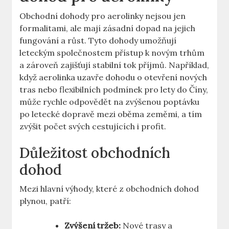
Obchodní dohody pro​ aerolinky nejsou jen
formalitami, ale mají zásadní dopad na jejich
fungování ‌a růst. Tyto dohody umožňují
leteckým společnostem přístup k novým⁣ trhům
a zároveň ⁣zajišťují stabilní tok příjmů. Například,
když aerolinka uzavře⁤ dohodu o otevření nových
tras nebo⁤ flexibilních podmínek ⁤pro lety do Číny,⁤
může rychle odpovědět na zvýšenou poptávku
po letecké dopravě​ mezi oběma zeměmi, ​a tím
⁢zvýšit počet svých‌ cestujících i profit.
Důležitost obchodních
dohod
Mezi hlavní⁣ výhody, které z obchodních dohod
plynou,⁢ patří:
Zvýšení tržeb:
Nové trasy a