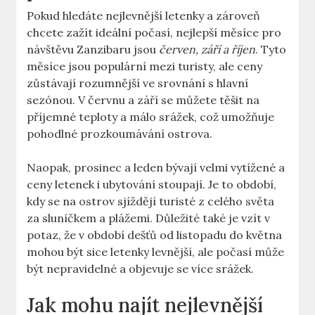
Pokud hledáte nejlevnější letenky a zároveň
chcete zažít ideální počasí, nejlepší měsíce pro
návštěvu Zanzibaru jsou
červen, září a říjen
. Tyto
měsíce jsou populární mezi turisty, ale ceny
zůstávají rozumnější ve srovnání s hlavní
sezónou. V červnu a září se můžete těšit na
příjemné teploty a málo srážek, což umožňuje
pohodlné prozkoumávání ostrova.
Naopak, prosinec a leden bývají velmi vytížené a
ceny letenek i ubytování stoupají. Je to období,
kdy se na ostrov sjíždějí turisté z celého světa
za sluníčkem a plážemi. Důležité také je vzít v
potaz, že v období dešťů od listopadu do května
mohou být sice letenky levnější, ale počasí může
být nepravidelné a objevuje se více srážek.
Jak mohu najít nejlevnější