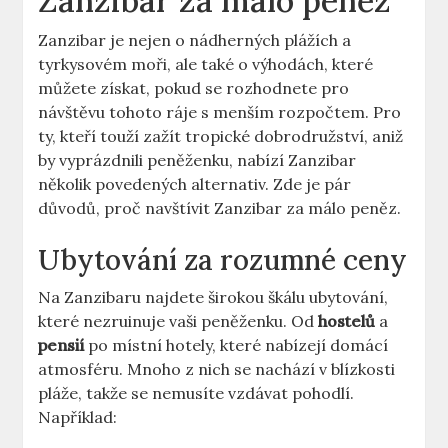
Zanzibar za málo peněz
Zanzibar je nejen o nádherných plážích a
tyrkysovém moři, ale také o výhodách, které
můžete získat, pokud se rozhodnete pro
návštěvu tohoto ráje s menším rozpočtem. Pro
ty, kteří touží zažít tropické dobrodružství, aniž
by vyprázdnili peněženku, nabízí Zanzibar
několik povedených alternativ. Zde je pár
důvodů, proč navštívit Zanzibar za málo peněz.
Ubytování za rozumné ceny
Na Zanzibaru najdete širokou škálu ubytování,
které nezruinuje vaši peněženku. Od
hostelů
a
pensií
po místní hotely, které nabízejí domácí
atmosféru. Mnoho z nich se nachází v blízkosti
pláže, takže se nemusíte vzdávat pohodlí.
Například: