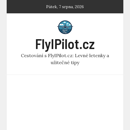
Skip
Pátek, 7 srpna, 2026
to
content
FlyIPilot.cz
Cestování s FlyIPilot.cz: Levné letenky a
užitečné tipy