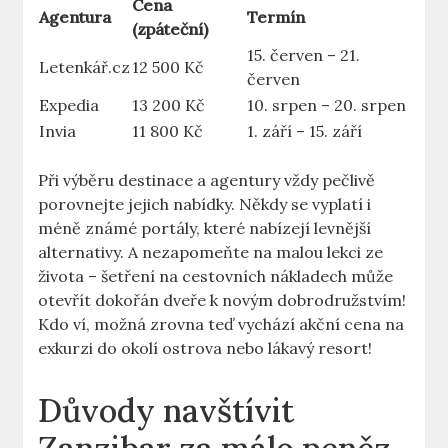
Cena
Agentura
Termín
(zpáteční)
15. červen – 21.
Letenkář.cz
12 500 Kč
červen
Expedia
13 200 Kč
10. srpen – 20. srpen
Invia
11 800 Kč
1. září – 15. září
Při výběru destinace a agentury vždy pečlivě
porovnejte jejich nabídky. Někdy se vyplatí i
méně známé portály, které nabízejí levnější
alternativy. A nezapomeňte na malou lekci ze
života – šetření na cestovních nákladech může
otevřít dokořán dveře k novým dobrodružstvím!
Kdo ví, možná zrovna teď vychází akční cena na
exkurzi do okolí ostrova nebo lákavý resort!
Důvody navštívit