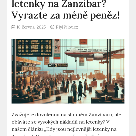
letenky na Zanzibar?
Vyrazte za méně peněz!
16 června, 2025
FlyIPilot.cz
Zvažujete dovolenou na slunném Zanzibaru, ale
obáváte se vysokých nákladů na letenky? V
našem článku „Kdy jsou nejlevnější letenky na