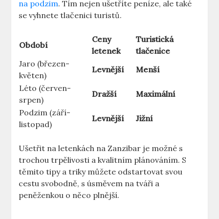
na podzim
. Tím nejen ušetříte peníze, ale také
se vyhnete tlačenici turistů.
Ceny
Turistická
Období
letenek
tlačenice
Jaro (březen-
Levnější
Menší
květen)
Léto (červen-
Dražší
Maximální
srpen)
Podzim (září-
Levnější
Jižní
listopad)
Ušetřit na letenkách na Zanzibar je možné s
trochou trpělivosti a kvalitním plánováním. S
těmito tipy a triky můžete odstartovat svou
cestu svobodně, s úsměvem na tváři a
peněženkou o něco plnější.