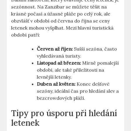
sezónnost. Na Zanzibar se můžete těšit na
krásné počasí a úžasné pláže po celý rok, ale
obzvlášť v období od června do října se ceny
letenek mohou vyšplhat. Mezi hlavní turistická
období patří:
Červen až říjen:
Sušší sezóna, často
vyhledávaná turisty.
Listopad až březen:
Mírně pomalejší
období, ale také příležitosti na
levnější letenky.
Duben až květen:
Konec dešťové
sezóny, ideální čas pro hledání slev a
bezcrowdových pláží.
Tipy pro úsporu při hledání
letenek