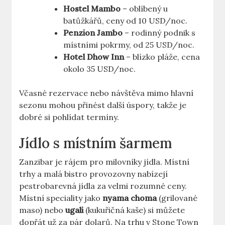
Hostel Mambo
– oblíbený u
batůžkářů, ceny od 10 USD/noc.
Penzion Jambo
– rodinný podnik s
místními pokrmy, od 25 USD/noc.
Hotel Dhow Inn
– blízko pláže, cena
okolo 35 USD/noc.
Včasné rezervace nebo návštěva mimo hlavní
sezonu mohou přinést další úspory, takže je
dobré si pohlídat termíny.
Jídlo s místním šarmem
Zanzibar je rájem pro milovníky jídla. Místní
trhy a malá bistro provozovny nabízejí
pestrobarevná jídla za velmi rozumné ceny.
Místní speciality jako
nyama choma
(grilované
maso) nebo
ugali
(kukuřičná kaše) si můžete
dopřát už za pár dolarů. Na trhu v Stone Town