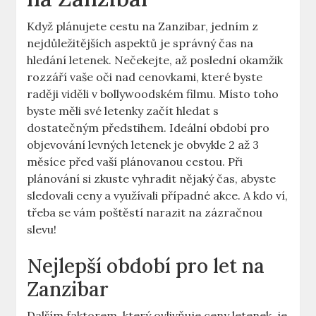
Když plánujete cestu na Zanzibar, jedním z
nejdůležitějších aspektů je správný čas na
hledání letenek. Nečekejte, až poslední okamžik
rozzáří vaše oči nad cenovkami, které byste
raději viděli v bollywoodském filmu. Místo toho
byste měli své letenky začít hledat s
dostatečným předstihem. Ideální období pro
objevování levných letenek je obvykle 2 až 3
měsíce před vaší plánovanou cestou. Při
plánování si zkuste vyhradit nějaký čas, abyste
sledovali ceny a využívali případné akce. A kdo ví,
třeba se vám poštěstí narazit na zázračnou
slevu!
Nejlepší období pro let na
Zanzibar
Dalším faktorem, který ovlivňuje ceny letenek, je