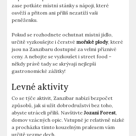
zase potkáte místní stánky s nápoji, které
osvěží a přitom ani příliš nezatíží vaši
peněženku.
Pokud se rozhodnete ochutnat místní jídlo,
určitě vyzkoušejte i čerstvé
mořské plody
, které
jsou na Zanzibaru dostupné za velmi příznivé
ceny. A nebojte se vyzkoušet i street food –
někdy právě tady se skrývají nejlepší
gastronomické zážitky!
Levné aktivity
Co se týče aktivit, Zanzibar nabízí bezpočet
způsobů, jak si užít dobrodružství bez toho,
abyste utráceli příliš. Navštivte
Jozani Forest
,
domov vzácných opic. Vstupné je relativně nízké
a procházka tímto kouzelným pralesem vám
určitě vezme dech.