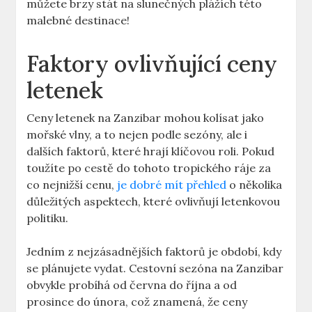
můžete brzy stát na slunečných plážích této
malebné destinace!
Faktory ovlivňující ceny
letenek
Ceny letenek na Zanzibar mohou kolísat jako
mořské vlny, a to nejen podle sezóny, ale i
dalších faktorů, které hrají klíčovou roli. Pokud
toužíte po cestě do tohoto tropického ráje za
co nejnižší cenu,
je dobré mít přehled
o několika
důležitých aspektech, které ovlivňují letenkovou
politiku.
Jedním z nejzásadnějších faktorů je období, kdy
se plánujete vydat. Cestovní sezóna na Zanzibar
obvykle probíhá od června do října a od
prosince do února, což znamená, že ceny