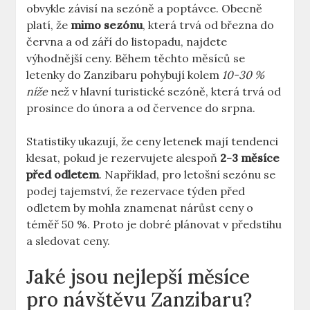
obvykle závisí na sezóně a poptávce. Obecně
platí, že
mimo sezónu
, která trvá od března do
června a od září do listopadu, najdete
výhodnější ceny. Během těchto měsíců se
letenky do Zanzibaru pohybují kolem
10-30 %
níže
než v hlavní turistické sezóně, která trvá od
prosince do února a od července do srpna.
Statistiky ukazují, že ceny letenek mají tendenci
klesat, pokud je rezervujete alespoň
2-3 měsíce
před odletem
. Například, pro letošní sezónu se
podej tajemství, že rezervace týden před
odletem by mohla znamenat nárůst ceny o
téměř 50 %. Proto je dobré plánovat v předstihu
a sledovat ceny.
Jaké jsou nejlepší měsíce
pro návštěvu Zanzibaru?