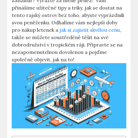
Zanzibar? Vyrazte za méně peněz!“ vám
přinášíme užitečné tipy a triky, jak se dostat na
tento rajský ostrov bez toho, abyste vyprázdnili
svou peněženku. Odhalíme vám nejlepší doby
pro nákup letenek a
jak si zajistit skvělou cenu
,
takže se můžete soustředěně těšit na své
dobrodružství v tropickém ráji. Připravte se na
nezapomenutelnou dovolenou a pojďme
společně objevit, jak na to!