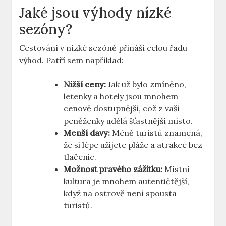
Jaké jsou výhody nízké
sezóny?
Cestování v nízké sezóně přináší celou řadu
výhod. Patří sem například:
Nižší ceny:
Jak už bylo zmíněno,
letenky a hotely jsou mnohem
cenově dostupnější, což z vaší
peněženky udělá šťastnější místo.
Menší davy:
Méně turistů znamená,
že si lépe užijete pláže a atrakce bez
tlačenic.
Možnost pravého zážitku:
Místní
kultura je mnohem autentičtější,
když na ostrově není spousta
turistů.