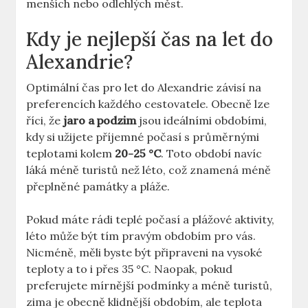
menších nebo odlehlých měst.
Kdy je nejlepší čas na let do
Alexandrie?
Optimální čas pro let do Alexandrie závisí na
preferencích každého cestovatele. Obecně lze
říci, že
jaro a podzim
jsou ideálními obdobími,
kdy si užijete příjemné počasí s průměrnými
teplotami kolem
20-25 °C
. Toto období navíc
láká méně turistů než léto, což znamená méně
přeplněné památky a pláže.
Pokud máte rádi teplé počasí a plážové aktivity,
léto může být tím pravým obdobím pro vás.
Nicméně, měli byste být připraveni na vysoké
teploty a to i přes 35 °C. Naopak, pokud
preferujete mírnější podmínky a méně turistů,
zima je obecně klidnější obdobím, ale teplota