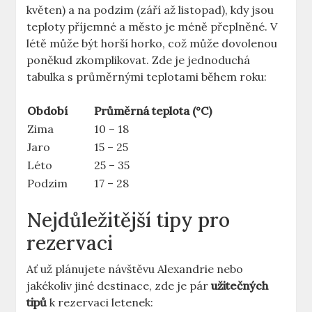
květen) a na podzim (září až listopad), kdy jsou
teploty příjemné a město je méně přeplněné. V
létě může být horší horko, což může dovolenou
poněkud zkomplikovat. Zde je jednoduchá
tabulka s průměrnými teplotami během roku:
Období
Průměrná teplota (°C)
Zima
10 – 18
Jaro
15 – 25
Léto
25 – 35
Podzim
17 – 28
Nejdůležitější tipy pro
rezervaci
Ať už plánujete návštěvu Alexandrie nebo
jakékoliv jiné destinace, zde je pár
užitečných
tipů
k rezervaci letenek: