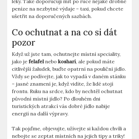
léky. Také doporučuji mít po ruce nějaké drobné
peníze na nezbytné výdaje – taxi, pokud chcete
ušetřit na doporučených sazbách.
Co ochutnat a na co si dát
pozor
Když už jste tam, ochutnejte místní speciality,
jako je
felafel
nebo
koshari
, ale pokud máte
citlivější žaludek, buďte opatrní na pouliční jídlo.
Vždy se podívejte, jak to vypadá v daném stánku
– jasné znamení je, když vidíte, že lidé stojí
frontu. Ruku na srdce, kdo by nechtěl ochutnat
původní místní jídlo? Po dlouhém dni
turistických atrakcí vás dobré jídlo nabije
energií na další výpravy.
Tak pojďme, objevujte, užívejte si každou chvíli a
nebojte se zeptat místních na jejich tipy a triky!