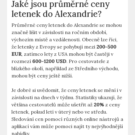
Jaké jsou průměrné ceny
letenek do Alexandrie?
Průměrné ceny letenek do Alexandrie se mohou
značně lišit v závislosti na ročním období,
výchozím místě a vzdálenosti. Obecně lze říci,
že letenky z Evropy se pohybují mezi
200-500
EUR
, zatímco lety z USA mohou být častěji v
rozmezí
600-1200 USD
. Pro cestovatele z
blízkého okolí, například ze Středního východu,
mohou být ceny ještě nižší.
Je dobré si uvědomit, že ceny letenek se mění i v
závislosti na dnech v týdnu. Statistiky ukazují, že
většina cestovatelů může ušetřit až
20%
z ceny
letenek, pokud letí v úterý nebo ve středu.
Sledování cen pomocí různých online nástrojů a
aplikací vám může pomoci najít ty nejvýhodnější
nabídky.