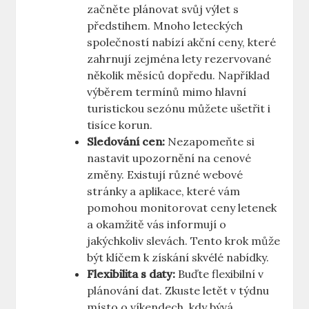
začněte plánovat svůj výlet s
předstihem. Mnoho leteckých
společností nabízí akční ceny, které
zahrnují zejména lety rezervované
několik měsíců dopředu. Například
výběrem termínů mimo hlavní
turistickou sezónu můžete ušetřit i
tisíce korun.
Sledování cen:
Nezapomeňte si
nastavit upozornění na cenové
změny. Existují různé webové
stránky a aplikace, které vám
pomohou monitorovat ceny letenek
a okamžitě vás informují o
jakýchkoliv slevách. Tento krok může
být klíčem k získání skvélé nabídky.
Flexibilita s daty:
Buďte flexibilní v
plánování dat. Zkuste letět v týdnu
místo o víkendech, kdy bývá