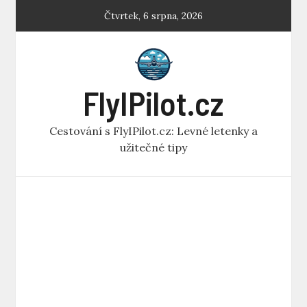
Skip
Čtvrtek, 6 srpna, 2026
to
content
FlyIPilot.cz
Cestování s FlyIPilot.cz: Levné letenky a
užitečné tipy