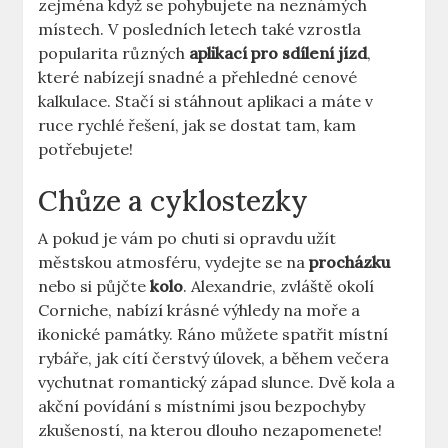
zejména když se pohybujete na neznámých
místech. V posledních letech také vzrostla
popularita různých
aplikací pro sdílení jízd
,
které nabízejí snadné a přehledné cenové
kalkulace. Stačí si stáhnout aplikaci a máte v
ruce rychlé řešení, jak se dostat tam, kam
potřebujete!
Chůze a cyklostezky
A pokud je vám po chuti si opravdu užít
městskou atmosféru, vydejte se na
procházku
nebo si půjčte
kolo
. Alexandrie, zvláště okolí
Corniche, nabízí krásné výhledy na moře a
ikonické památky. Ráno můžete spatřit místní
rybáře, jak cítí čerstvý úlovek, a během večera
vychutnat romantický západ slunce. Dvě kola a
akční povídání s místními jsou bezpochyby
zkušeností, na kterou dlouho nezapomenete!