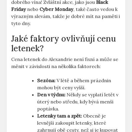
dobrého vína! Zvláštní akce, jako jsou
Black
Friday
nebo
Cyber Monday
, také často vedou k
výrazným slevám, takže je dobré mít na paměti i
tyto dny.
Jaké faktory ovlivňují cenu
letenek?
Cena letenek do Alexandrie není fixní a může se
měnit v závislosti na několika faktorech:
Sezóna:
V létě a během prázdnin
mohou být ceny vyšší.
Den v týdnu:
Někdy se vyplatí letět v
úterý nebo středu, kdy bývá menší
poptávka.
Letenky tam a zpět:
Obecně je
levnější zakoupit letenky, které
zahrnují obě cesty, než si je kupovat