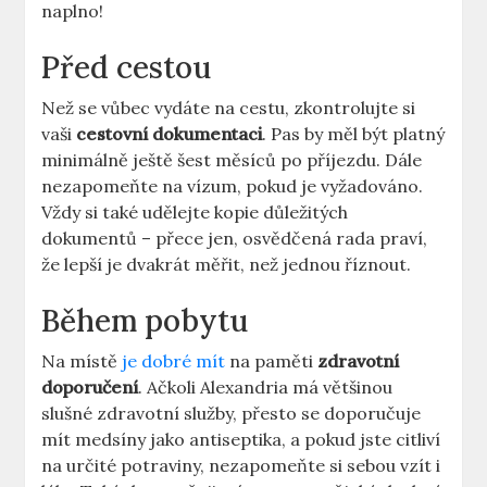
naplno!
Před cestou
Než se vůbec vydáte na cestu, zkontrolujte si
vaši
cestovní dokumentaci
. Pas by měl být platný
minimálně ještě šest měsíců po příjezdu. Dále
nezapomeňte na vízum, pokud je vyžadováno.
Vždy si také udělejte kopie důležitých
dokumentů – přece jen, osvědčená rada praví,
že lepší je dvakrát měřit, než jednou říznout.
Během pobytu
Na místě
je dobré mít
na paměti
zdravotní
doporučení
. Ačkoli Alexandria má většinou
slušné zdravotní služby, přesto se doporučuje
mít medsíny jako antiseptika, a pokud jste citliví
na určité potraviny, nezapomeňte si sebou vzít i