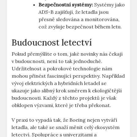
Bezpečnostní systémy:
Systémy jako
⁢ADS-B zajišťují, že letadla jsou
přesně sledována a monitorována,⁣
což⁢ zvyšuje bezpečnost ‌během letu.
Budoucnost ‍letectví
Pokud přemýšlíte o tom, jaké novinky​ nás⁣ čekají
v budoucnosti, není to tak jednoduché.
Udržitelnost⁢ a pokrokové technologie nám
mohou přinést fascinující ⁤perspektivy. Například
vývoj elektrických a hybridních letadel se
ukazuje ⁢jako‌ slibný ⁣krok směrem ⁢k ekologičtější
budoucnosti. Každý z ⁣těchto projektů je však
obklopen výzvami, které⁣ je⁤ třeba překonat.
V praxi⁤ to vypadá tak, že​ Boeing nejen‌ vytváří
letadla, ale také se snaží měnit‍ celý ekosystém
letectví. Spolupráce s⁣ univerzitami a