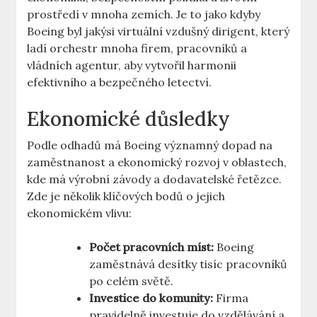
prostředí ⁤v ​mnoha zemích. Je ⁢to ⁢jako kdyby‌
Boeing byl⁢ jakýsi virtuální vzdušný dirigent, který
⁣ladí​ orchestr mnoha firem, pracovníků a
vládních agentur,‍ aby vytvořil harmonii
efektivního a bezpečného letectví.
Ekonomické důsledky
Podle ⁣odhadů⁣ má​ Boeing významný‍ dopad ‌na
zaměstnanost a ekonomický rozvoj v oblastech,
‌kde má výrobní závody a⁣ dodavatelské řetězce. ​
Zde je ⁤několik⁣ klíčových bodů o jejich
ekonomickém vlivu:
Počet ⁤pracovních míst:
Boeing⁣
zaměstnává desítky⁣ tisíc pracovníků
po celém‌ světě.
Investice do ⁤komunity:
‍Firma
pravidelně investuje do vzdělávání a