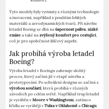
komfort.
Tyto modely ​byly vyvinuty ‌s různými technologie
a inovacemi,⁤ například s použitím ​lehkých
⁢materiálů ⁣a ⁤aerodynamických tvarů. Při návrhu
letadel Boeing se​ dbá na
úspornost⁣ paliva
,
nízké
‍emise
a také ⁤na
zvýšený komfort pro cestující
,
což je⁣ pro⁣ společnost ⁣klíčový aspekt.
Jak ⁢probíhá výroba letadel
Boeing?
Výroba letadel⁤ v ⁢Boeingu zahrnuje složitý
‍proces, který⁢ začíná již v ⁢etapě návrhu ⁢a
prototypování.⁢ Po schválení designu ‍se začíná s
výrobou součástí
, která⁣ probíhá v ​různých
‌závodech po ⁤celém světě.⁢ Například⁤ trup ⁤letadel
je vyráběn​ v
Moore v Washingtonu
, zatímco
křídla se⁢ vyrábějí v
Tulsa v Oklahomě
⁤a
Chicagu
.