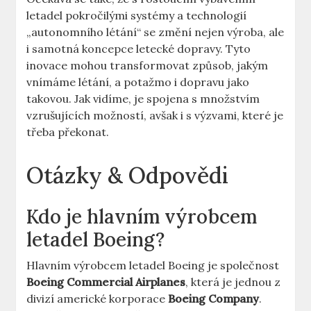
letadel pokročilými systémy ⁤a technologií
„autonomního létání“ se ‌změní​ nejen výroba, ale
i samotná koncepce⁣ letecké dopravy. Tyto
inovace mohou transformovat způsob, jakým‌
vnímáme‌ létání, a potažmo i dopravu jako
takovou. Jak vidíme, je spojena s množstvím‍
vzrušujících možností, ‍avšak i s výzvami, které je
třeba překonat.
Otázky & Odpovědi
Kdo je hlavním výrobcem
letadel‍ Boeing?
Hlavním výrobcem letadel Boeing je společnost
Boeing Commercial Airplanes
, která je ⁤jednou⁣ z
divizí americké korporace‌
Boeing ⁢Company
.⁤