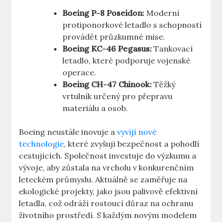
Boeing P-8 Poseidon:
Moderní
protiponorkové letadlo s schopností
provádět průzkumné mise.
Boeing KC-46 Pegasus:
Tankovací
letadlo,‍ které podporuje ⁢vojenské​
operace.
Boeing CH-47 Chinook:
Těžký
vrtulník určený⁤ pro přepravu
materiálu⁤ a ‍osob.
Boeing​ neustále​ inovuje a
vyvíjí nové
technologie
, ⁤které zvyšují​ bezpečnost ‍a ‍pohodlí
cestujících. Společnost investuje do výzkumu a​
vývoje, aby zůstala na vrcholu v konkurenčním
leteckém průmyslu. Aktuálně ‌se zaměřuje na
ekologické ​projekty, jako ‍jsou palivově efektivní
letadla, což odráží rostoucí ‍důraz na ochranu
životního‍ prostředí.⁣ S každým ‌novým modelem