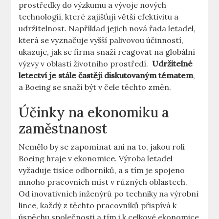
prostředky do výzkumu a vývoje nových
technologií, ⁣které zajišťují⁢ větší⁣ efektivitu a
udržitelnost. ⁢Například jejich nová řada letadel,
která se‍ vyznačuje vyšší palivovou účinností,‍
ukazuje, jak ⁤se firma snaží ‌reagovat na globální
výzvy v oblasti životního⁢ prostředí. ⁣
Udržitelné
letectví je stále častěji⁢ diskutovaným tématem
,
a⁣ Boeing se snaží být v čele těchto změn.
Účinky na ekonomiku a
zaměstnanost
Nemělo by ‌se zapomínat ani ‍na to, jakou ⁤roli
Boeing hraje v ekonomice. Výroba letadel
vyžaduje tisíce odborníků, ‍a⁤ s⁣ tím‍ je spojeno
⁤mnoho pracovních míst ⁣v různých oblastech.⁤
Od inovativních‍ inženýrů po techniky ⁢na ‌výrobní
lince, každý z těchto pracovníků přispívá k
úspěchu společnosti a tím ⁣i k ⁢celkové ekonomice