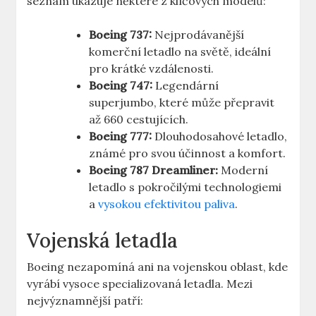
seznam ⁤ukazuje některé z klíčových modelů:
Boeing⁢ 737:
Nejprodávanější
⁣komerční letadlo na světě, ideální
pro krátké vzdálenosti.
Boeing 747:
Legendární
superjumbo, ‍které může přepravit
až 660 cestujících.
Boeing 777:
Dlouhodosahové letadlo,
známé pro svou účinnost​ a komfort.
Boeing 787​ Dreamliner:
Moderní
letadlo s pokročilými technologiemi
a ⁣
vysokou efektivitou paliva
.
Vojenská letadla
Boeing⁤ nezapomíná ‌ani ⁢na vojenskou oblast,​ kde
vyrábí vysoce specializovaná ⁣letadla.⁣ Mezi
nejvýznamnější patří: