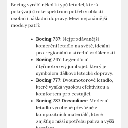
Boeing vyrábí několik typů letadel,⁣ která⁢
pokrývají ⁣široké spektrum potřeb v ⁤oblasti‍
osobní i nákladní ​dopravy. Mezi nejznámější
modely ⁤patří:
Boeing⁣ 737
: Nejprodávanější
komerční ‌letadlo‌ na světě, ‍ideální
pro regionální a střední vzdálenosti.
Boeing 747
:‍ Legendární
čtyřmotorový jumbojet, který je
symbolem dálkové letecké dopravy.
Boeing 777
: Dvoumotorové letadlo,
které⁤ vyniká vysokou efektivitou a
komfortem pro cestující.
Boeing⁤ 787 ​Dreamliner
: Moderní
letadlo vyrobené převážně ⁣z⁣
kompozitních materiálů, které
zajišťuje nižší spotřebu paliva a vyšší