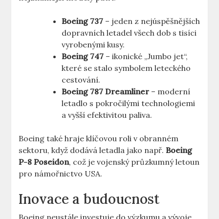
Boeing⁤ 737
– ‌jeden⁣ z nejúspěšnějších
dopravních letadel všech dob⁤ s ⁣tisíci
vyrobenými kusy.
Boeing 747
– ⁢ikonické „Jumbo ‌jet“,
které se stalo symbolem​ leteckého
⁤cestování.
Boeing 787 Dreamliner
–‍ moderní
letadlo s pokročilými technologiemi
⁢a​ vyšší ⁣efektivitou paliva.
Boeing ⁣také hraje klíčovou roli‍ v obranném
sektoru,⁤ když‌ dodává letadla ⁣jako např.
Boeing
P-8 Poseidon
, což je vojenský průzkumný letoun
pro námořnictvo ⁤USA.
Inovace a budoucnost
Boeing⁣ neustále ‍investuje do výzkumu a ⁢vývoje,