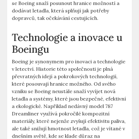
se​ Boeing snaží posunout hranice ⁣možností a⁣
dodávat letadla, která splňují jak potřeby ​
dopravců, tak⁣ očekávání cestujících.
Technologie ‍a inovace u‌
Boeingu
Boeing je ​synonymem pro inovaci a technologie
v⁤ letectví. Historie⁢ této společnosti je plná
převratných idejí a pokrokových ‍technologií,
které posouvají hranice možného. Od svého
vzniku se⁤ Boeing neustále snaží vyvíjet nová
letadla ‍a systémy, které jsou bezpečné, efektivní
a ekologické. Například nedávný model‍ 787
Dreamliner využívá⁢ pokročilé kompozitní ​
materiály, které nejenže ⁢zvyšují efektivitu paliva,
ale také snižují hmotnost ⁣letadla, což ⁤je vítané v ​
dnešním světě, kde se klade důraz‍ na