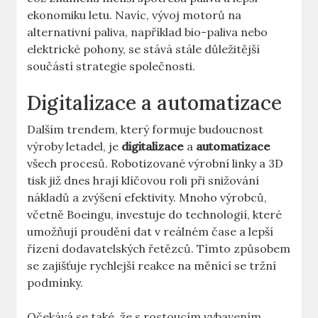
ekonomiku letu. Navíc, vývoj motorů na
alternativní⁤ paliva, například ⁣bio-paliva nebo
elektrické ‌pohony, se stává ⁤stále důležitější
součástí strategie společnosti.
Digitalizace a automatizace
Dalším trendem, který formuje budoucnost
výroby⁢ letadel, je
digitalizace
a
automatizace
všech procesů. Robotizované výrobní⁤ linky a 3D
tisk již ⁤dnes hrají klíčovou roli při ⁣snižování
nákladů a zvýšení efektivity.⁤ Mnoho výrobců,
včetně⁢ Boeingu,‍ investuje do ⁤technologií, ​které
umožňují ⁤proudění dat ‌v reálném čase a lepší
řízení dodavatelských řetězců. Tímto⁢ způsobem
se zajišťuje rychlejší reakce na ​měnící se tržní
⁣podmínky.
Očekává​ se také,‍ že s rostoucím vybavením⁤