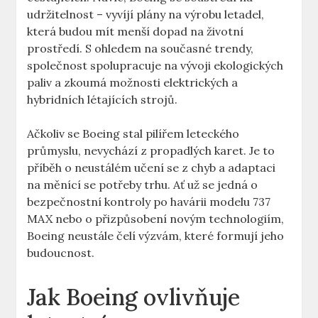
udržitelnost – vyvíjí plány ⁢na⁢ výrobu letadel,
která budou mít menší dopad na⁣ životní
prostředí. S ohledem⁢ na současné trendy,
společnost spolupracuje na vývoji⁣ ekologických
paliv ‍a zkoumá ​možnosti elektrických a
hybridních létajících strojů.
Ačkoliv ‍se Boeing⁢ stal pilířem leteckého
průmyslu, nevychází z propadlých‌ karet. Je to
příběh o ‍neustálém učení se z⁣ chyb a⁣ adaptaci
na měnící se‌ potřeby trhu. Ať už se⁤ jedná ‌o
bezpečnostní kontroly ⁣po havárii ⁢modelu 737
MAX nebo ‌o přizpůsobení novým technologiím,
Boeing neustále čelí výzvám, které⁤ formují jeho⁣
budoucnost.
Jak Boeing ⁤ovlivňuje