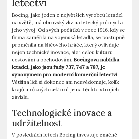
‌letectví
Boeing, jako jeden z největších výrobců letadel
na ⁣světě, má​ obrovský vliv ⁤na letecký⁣ průmysl a
jeho ‍vývoj.​ Od svých‍ počátků ​v roce 1916, kdy ‌se
⁣firma zaměřila na​ vojenská letadla, se postupně
proměnila na klíčového hráče, ⁤který⁢ ovlivňuje
nejen technické ‍inovace, ale i celou kulturu
cestování a⁢ obchodování.
Boeingova ‍nabídka⁤
letadel, jako ‌jsou řady 737,⁢ 747 ​a 787, ‌je
synonymem pro moderní komerční letectví
.‍
Většina lidí si dokonce‍ ani neuvědomuje, kolik
krajů a‌ různých sektorů ⁤je na⁢ těchto ⁢strojích⁢
závislá.
Technologické inovace⁣ a‍
udržitelnost
V posledních letech⁤ Boeing⁢ investuje​ značné