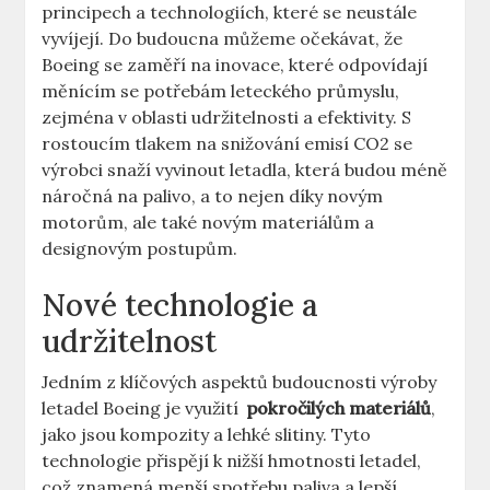
principech a ⁤technologiích,⁣ které ⁣se neustále
vyvíjejí. Do budoucna můžeme očekávat, že⁢
Boeing se zaměří na⁣ inovace, které‌ odpovídají
měnícím⁤ se potřebám leteckého průmyslu,
zejména v oblasti udržitelnosti a efektivity.⁣ S
‌rostoucím tlakem‌ na​ snižování emisí CO2 se
výrobci ⁤snaží vyvinout ‌letadla, která‌ budou méně
náročná na palivo, a to nejen díky novým
motorům, ale také novým ⁤materiálům a
designovým ⁣postupům.
Nové technologie ⁣a‌
udržitelnost
Jedním z klíčových aspektů⁢ budoucnosti výroby
letadel Boeing ‌je⁤ využití ​
pokročilých materiálů
,
jako jsou kompozity a ‍lehké slitiny. ⁣Tyto
technologie přispějí ‍k nižší hmotnosti letadel,
což znamená menší spotřebu ⁢paliva​ a lepší