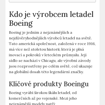
Kdo‍ je výrobcem letadel
Boeing
Boeing je jedním z nejznámějších a
⁣nejdůvěryhodnějších výrobců ⁤letadel na⁢ světě.
Tato americká společnost,⁢ založená v roce 1916,
má více než stoletou⁤ historii, která‍ je plná
inovací a pokroků v leteckém průmyslu. ​Její
sídlo ‍se nachází ⁤v Chicagu, ale ⁣výrobní závody
jsou ⁢rozprostřeny⁢ po celém světě, ‌což ukazuje
na⁢ globální‍ dosah‍ této⁣ legendární značky.
Klíčové produkty Boeingu
Boeing vyrábí ⁣širokou škálu ​letadel, od
komerčních až po vojenské. Mezi​ jeho
nejznámější modely ​patří: