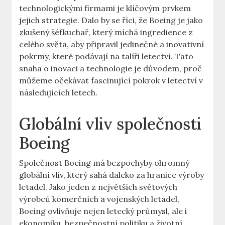
technologickými firmami je klíčovým prvkem
‌jejich⁣ strategie.⁢ Dalo by se říci, ‌že Boeing je ​jako
zkušený šéfkuchař, který míchá ingredience ⁤z
celého ⁢světa, aby připravil jedinečné ⁢a inovativní
pokrmy, které ⁣podávají na ⁢talíři⁢ letectví. ⁣Tato
snaha⁤ o inovaci ⁣a technologie je ⁣důvodem, proč
můžeme ⁣očekávat⁤ fascinující pokrok v⁤ letectví v
následujících letech.
Globální vliv​ společnosti
⁣Boeing
Společnost Boeing má⁤ bezpochyby ohromný
globální ⁤vliv, který sahá daleko za hranice výroby​
letadel. Jako jeden ⁣z největších⁣ světových
výrobců komerčních a vojenských‌ letadel,
Boeing ovlivňuje nejen⁢ letecký průmysl, ale i
ekonomiku, ⁣bezpečnostní politiku a ‍životní