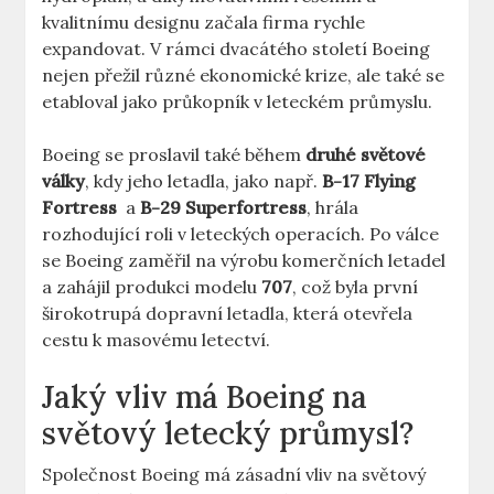
kvalitnímu designu začala firma rychle
expandovat.​ V rámci dvacátého století‍ Boeing
nejen přežil⁤ různé‌ ekonomické⁣ krize, ale také se‍
etabloval jako průkopník ⁣v leteckém průmyslu.
Boeing se ‍proslavil také během‌
druhé světové
války
, ‌kdy jeho letadla, jako např.
B-17 Flying
Fortress
​ a
B-29 Superfortress
, ⁢hrála
rozhodující roli v leteckých ⁣operacích.⁣ Po válce
se Boeing zaměřil⁤ na‌ výrobu komerčních ⁤letadel ​
a zahájil produkci ⁢modelu
707
, ​což byla první​
širokotrupá dopravní letadla, která otevřela
cestu k masovému letectví.
Jaký ⁣vliv má Boeing na
světový ⁤letecký⁤ průmysl?
Společnost Boeing⁣ má ⁤zásadní​ vliv na světový