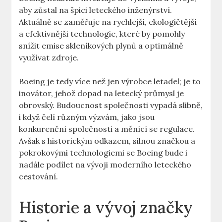
aby zůstal ​na ‌špici leteckého⁤ inženýrství.
⁢Aktuálně se zaměřuje na rychlejší, ekologičtější
a efektivnější technologie, ‌které by pomohly
snížit emise skleníkových plynů a optimálně
využívat zdroje.
Boeing ⁤je ⁤tedy více než⁣ jen⁤ výrobce letadel;​ je to
inovátor, jehož⁢ dopad na ⁢letecký průmysl je
⁢obrovský.⁣ Budoucnost společnosti vypadá slibně,
i‌ když ‌čelí různým výzvám, jako jsou
konkurenční společnosti a měnící‍ se regulace. ​
Avšak s historickým odkazem, silnou ​značkou a
pokrokovými ‌technologiemi se⁣ Boeing bude i
nadále podílet na vývoji moderního leteckého
cestování.
Historie a ⁤vývoj značky ​