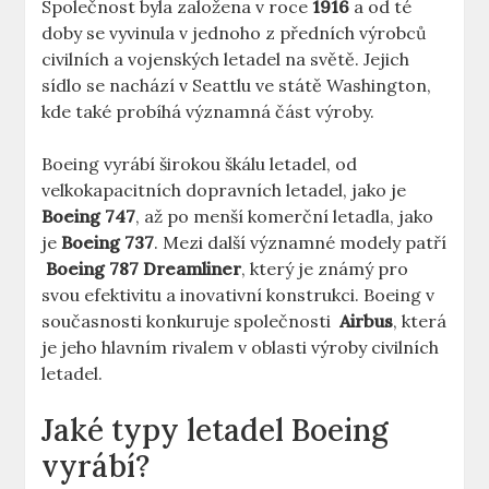
Společnost ⁢byla založena v roce
1916
​a od‍ té
doby se‍ vyvinula v jednoho z‍ předních výrobců
civilních a vojenských letadel na světě.‌ Jejich
⁤sídlo se nachází⁤ v⁢ Seattlu ve ⁢státě Washington,
kde také ⁢probíhá významná část výroby.
Boeing vyrábí širokou ‌škálu ​letadel, od
velkokapacitních ​dopravních letadel,⁤ jako je
Boeing 747
, ​až po menší komerční letadla, jako⁢
je
Boeing 737
. Mezi ‌další ​významné modely‌ patří
‌
Boeing 787 Dreamliner
, který je známý pro ​
svou efektivitu a‌ inovativní konstrukci. Boeing v
současnosti konkuruje ⁣společnosti ‌
Airbus
, která
⁢je jeho hlavním rivalem v oblasti výroby ‍civilních⁤
letadel.
Jaké typy letadel Boeing
‌vyrábí?