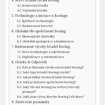
Které letadla vyrábí Boeing
Komerční ⁤letadla
Vojenská letadla
Technologie ‍a inovace u‌ Boeingu
Špičkové ⁣technologie
Budoucnost ‍letectví
Globální vliv​ společnosti ⁣Boeing
Ekonomické důsledky
Globální spolupráce⁢ a konkurence
Budoucnost ⁣výroby letadel Boeing
Nové technologie ⁣a‌ udržitelnost
Digitalizace a automatizace
Otázky & Odpovědi
Kdo je hlavním výrobcem letadel‍ Boeing?
Jaké typy letadel Boeing ‌vyrábí?
Jak ⁢probíhá výroba letadel Boeing?
Jaká ​je historie společnosti Boeing?
Jaký ⁣vliv má Boeing na světový ⁤letecký⁤
průmysl?
Jaké jsou ‍výzvy, kterým Boeing​ čelí dnes?
Závěrečné poznámky