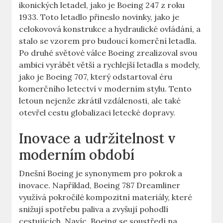
ikonických ⁤letadel, jako je ​Boeing ‌247 z ⁤roku
1933.‌ Toto letadlo přineslo ‍novinky, jako​ je
celokovová⁤ konstrukce a hydraulické ovládání, ​a
stalo⁤ se ⁢vzorem pro budoucí komerční letadla.
Po ​druhé⁣ světové válce Boeing zrealizoval svou
‍ambici vyrábět větší a‌ rychlejší ‌letadla s modely,
jako je Boeing 707, který odstartoval éru
‍komerčního letectví v moderním stylu.​ Tento
letoun nejenže zkrátil vzdálenosti, ale také
otevřel cestu globalizaci letecké ​dopravy.
Inovace a udržitelnost v
moderním​ období
Dnešní‍ Boeing ⁣je synonymem​ pro pokrok ⁢a‌
inovace. Například, ‍Boeing ​787‌ Dreamliner
využívá pokročilé ‍kompozitní materiály, které‌
snižují spotřebu paliva a ​zvyšují⁢ pohodlí
cestujících. Navíc,⁣ Boeing se⁤ soustředí na