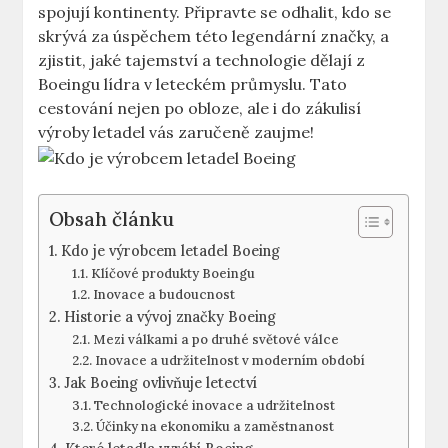
spojují ⁣kontinenty. ⁤Připravte se odhalit, kdo​ se
skrývá ⁤za ​úspěchem​ této ‌legendární značky, ⁢a
zjistit, jaké tajemství a technologie dělají z
Boeingu lídra v leteckém ⁤průmyslu. Tato
cestování nejen po ⁣obloze, ale i ⁤do zákulisí
‍výroby letadel vás zaručeně zaujme!
Obsah článku
Kdo‍ je výrobcem letadel Boeing
Klíčové produkty Boeingu
Inovace a budoucnost
Historie a ⁤vývoj značky ​Boeing
Mezi válkami a po druhé světové válce
Inovace a udržitelnost v moderním​ období
Jak Boeing ⁤ovlivňuje ‌letectví
Technologické inovace⁣ a‍ udržitelnost
Účinky na ekonomiku a zaměstnanost