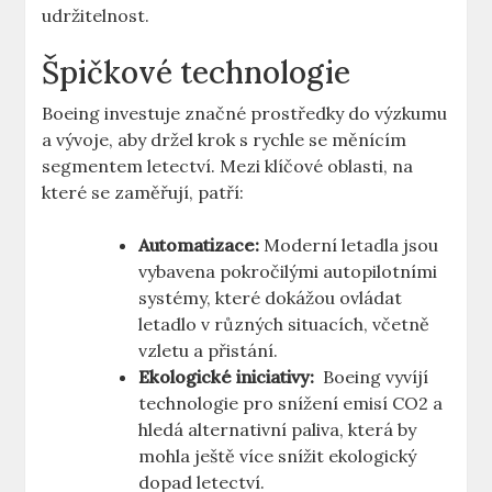
‍udržitelnost.
Špičkové ⁣technologie
Boeing investuje značné ​prostředky ⁢do výzkumu
⁢a vývoje, aby držel krok ⁢s‌ rychle se ‌měnícím
‍segmentem letectví. ⁢Mezi⁤ klíčové oblasti, na
které se zaměřují,‍ patří:
Automatizace:
Moderní letadla jsou
vybavena⁣ pokročilými autopilotními ​
systémy, které dokážou ovládat
letadlo v různých situacích, včetně
vzletu a přistání.
Ekologické iniciativy:
​ Boeing vyvíjí
technologie pro ‌snížení ⁢emisí CO2 a
hledá alternativní paliva,​ která‍ by
⁣mohla⁢ ještě ‍více⁣ snížit ekologický
dopad letectví.