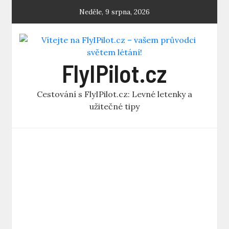
Skip
Neděle, 9 srpna, 2026
to
content
FlyIPilot.cz
Cestování s FlyIPilot.cz: Levné letenky a
užitečné tipy