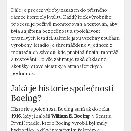
Dále​ je ⁤proces⁤ výroby zasazen ​do přísného‌
rámce kontroly kvality.‍ Každý krok výrobního⁤
procesu je pečlivě monitorován a testován, ‍aby
⁣byla zajištěna⁣ bezpečnost a ‌spolehlivost⁤
trvanlivých letadel. Jakmile jsou všechny součásti
vyrobeny, letadlo ⁣je shromážděno v jednom z⁤
montážních⁢ závodů, kde probíhá‌ finální montáž
a testování. To vše zahrnuje také důkladné
‍zkoušky letové ⁣akustiky a atmosférických
podmínek.
Jaká ​je historie společnosti
Boeing?
Historie ​společnosti Boeing sahá‍ až⁣ do​ roku
1916
, kdy ji​ založil⁤
William ⁢E. Boeing
⁤ v Seattlu.
První letadlo, které Boeing vyrobil, byl‌ malý
hydroplán, a díky inovativním řešením‍ a ​