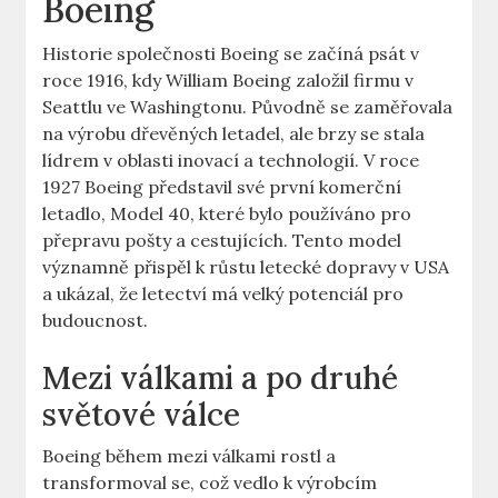
Boeing
Historie společnosti ‌Boeing se​ začíná psát v ​
roce 1916, kdy William Boeing založil firmu v
Seattlu ​ve Washingtonu. Původně se zaměřovala
na výrobu dřevěných letadel, ale brzy se stala
‍lídrem v oblasti inovací a technologií. V roce⁢
1927 Boeing představil⁢ své první ‍komerční
letadlo,‌ Model 40,​ které bylo používáno pro⁢
přepravu​ pošty a‍ cestujících.⁣ Tento model
významně přispěl k ⁣růstu‍ letecké dopravy v ⁢USA
a ukázal, ‌že ⁢letectví má⁣ velký potenciál pro‍
budoucnost.
Mezi válkami a po druhé
světové válce
Boeing během mezi válkami rostl⁣ a
transformoval se, což vedlo k ⁢výrobcím