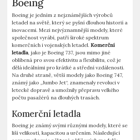
Boeing
Boeing je jedním⁣ z nejznámějších výrobců
letadel na světě, který se pyšní dlouhou⁢ historií ⁢a
inovacemi. Mezi nejvýznamnější modely,‌ které
společnost vyrábí, patří‌ široké spektrum⁢
komerčních‌ i vojenských letadel.
Komerční
letadla
, jako je Boeing 737,⁤ jsou mimo jiné
oblíbená pro svou‍ efektivitu a flexibilitu, což je
dělá ideálními pro⁤ krátké a střední⁤ vzdálenosti.
Na‍ druhé straně, větší‌ modely jako ⁣Boeing‍ 747,
⁣známý‌ jako „Jumbo Jet“, znamenaly revoluci v
letecké dopravě ‍a umožnily přepravu⁢ velkého
‌počtu pasažérů na‍ dlouhých trasách.
Komerční ⁤letadla
Boeing‌ je známý svými různými modely, které ​se
liší velikostí, kapacitou a ⁢určením. Následující