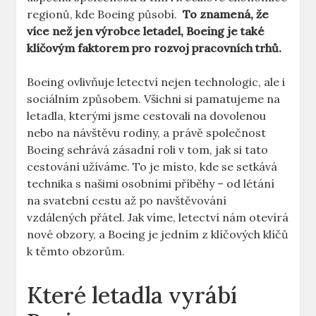
regionů, kde ⁤Boeing⁤ působí. ⁣
To znamená, že
více než jen ⁢výrobce‌ letadel, Boeing je také
klíčovým faktorem pro rozvoj⁤ pracovních⁣ trhů.
Boeing ⁣ovlivňuje letectví nejen technologic, ale i
sociálním způsobem. ⁢Všichni si pamatujeme‌ na
letadla, kterými jsme‍ cestovali‌ na ⁣dovolenou
nebo na návštěvu rodiny,​ a právě společnost
‌Boeing⁢ sehrává zásadní roli⁣ v ​tom, ‌jak si⁣ tato
cestování užíváme. To je místo, kde ⁤se setkává‌
technika s našimi osobními příběhy – od létání
na ⁤svatební cestu až po‌ navštěvování
vzdálených ‍přátel. Jak víme, letectví nám otevírá
nové obzory, a Boeing ⁣je jedním z⁢ klíčových⁣ klíčů
k těmto obzorům.
Které letadla vyrábí