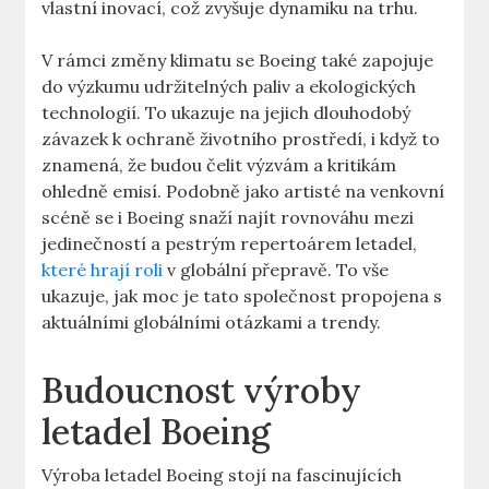
‍vlastní inovací,⁤ což⁤ zvyšuje dynamiku⁢ na trhu.
V ‍rámci změny ⁤klimatu se Boeing také zapojuje
do výzkumu⁣ udržitelných ⁣paliv a ekologických‌
technologií. To ukazuje na jejich⁢ dlouhodobý
závazek‌ k ochraně⁣ životního prostředí, i když to
‍znamená, že budou ⁤čelit výzvám a kritikám
⁤ohledně ‌emisí. Podobně jako‍ artisté ‍na venkovní
scéně se i ⁢Boeing snaží najít rovnováhu ​mezi
jedinečností a ⁤pestrým repertoárem ‌letadel,
které ‍hrají roli
‍ v ⁣globální přepravě.⁢ To vše
ukazuje, jak moc ⁢je tato‌ společnost propojena s
‍aktuálními globálními otázkami a⁤ trendy.
Budoucnost ⁣výroby
letadel Boeing
Výroba letadel⁤ Boeing stojí na fascinujících