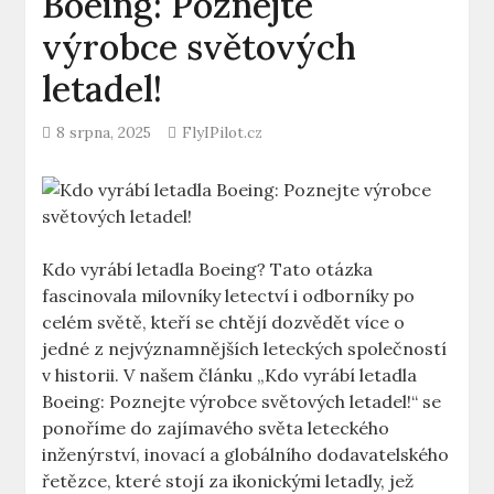
Boeing: Poznejte
výrobce světových
letadel!
8 srpna, 2025
FlyIPilot.cz
Kdo vyrábí ​letadla Boeing? Tato otázka
fascinovala milovníky ⁤letectví⁢ i odborníky po
celém světě, kteří⁤ se chtějí dozvědět více o
jedné z nejvýznamnějších ⁢leteckých společností
v‍ historii. V našem ⁢článku „Kdo vyrábí letadla
Boeing: Poznejte výrobce světových letadel!“⁣ se
ponoříme do zajímavého ‌světa leteckého
inženýrství, inovací a globálního dodavatelského
řetězce, ​které stojí za ‌ikonickými letadly,​ jež