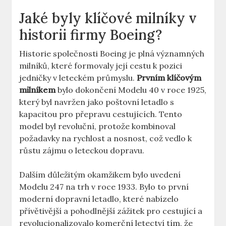
Jaké byly klíčové milníky v
historii firmy Boeing?
Historie společnosti⁤ Boeing je plná významných
milníků, ​které ⁣formovaly její cestu⁢ k​ pozici
‍jedničky v ⁣leteckém⁤ průmyslu.
Prvním klíčovým⁤
milníkem
bylo dokončení Modelu​ 40 v roce ⁢1925,
který byl navržen jako​ poštovní⁤ letadlo ​s
kapacitou pro přepravu cestujících. Tento
model byl revoluční, protože‌ kombinoval
požadavky na rychlost⁤ a nosnost, což vedlo ⁣k‍
růstu⁢ zájmu o leteckou dopravu.
Dalším ‍důležitým okamžikem bylo uvedení
⁢Modelu 247 na trh ⁣v roce 1933. Bylo to první
moderní dopravní letadlo, které nabízelo
přívětivější a pohodlnější zážitek pro cestující a
revolucionalizovalo komerční letectví‌ tím, ⁤že