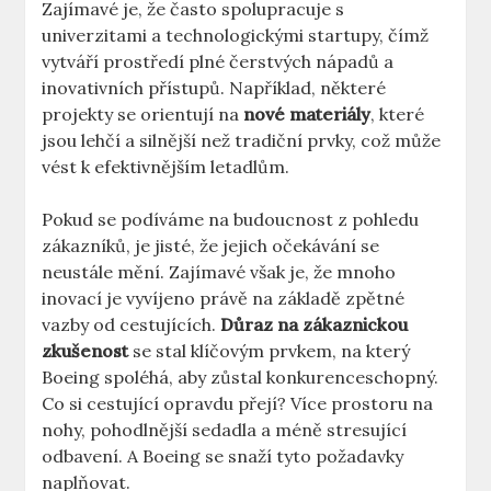
Zajímavé ‍je, že často⁣ spolupracuje s
univerzitami a ​technologickými startupy, čímž
vytváří prostředí​ plné čerstvých nápadů a
inovativních přístupů. ​Například, některé⁣
projekty ​se orientují na
nové materiály
, které
jsou lehčí a silnější než tradiční prvky, ⁣což může
vést k​ efektivnějším letadlům.
Pokud se podíváme na budoucnost z ‍pohledu
zákazníků,⁤ je jisté, že jejich očekávání⁢ se
neustále mění. Zajímavé však je, že mnoho
inovací⁤ je vyvíjeno právě na základě zpětné
vazby od cestujících.‌
Důraz na zákaznickou
zkušenost
se stal klíčovým⁤ prvkem, na který​
Boeing spoléhá, aby⁣ zůstal konkurenceschopný.
Co si cestující⁤ opravdu přejí? Více prostoru‌ na
nohy, pohodlnější sedadla​ a méně stresující
odbavení. A Boeing se snaží tyto požadavky
naplňovat.