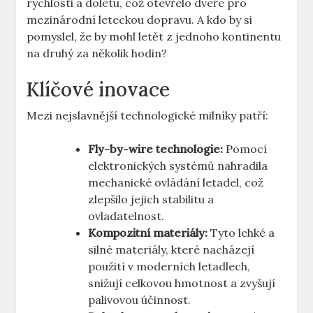
rychlosti a⁣ doletu,⁤ což otevřelo dveře pro
mezinárodní leteckou dopravu. A kdo by ‍si
pomyslel, ‍že by mohl​ letět z ⁤jednoho kontinentu
⁣na druhý za několik hodin?
Klíčové inovace
Mezi nejslavnější technologické ⁢milníky‍ patří:
Fly-by-wire technologie:
Pomocí⁢
elektronických systémů⁤ nahradila
mechanické ⁢ovládání letadel, ​což
‍zlepšilo ​jejich stabilitu⁣ a
‍ovladatelnost.
Kompozitní materiály:
​Tyto lehké a⁣
silné materiály, které​ nacházejí
použití⁢ v moderních ⁢letadlech,
snižují celkovou hmotnost a zvyšují⁢
palivovou účinnost.