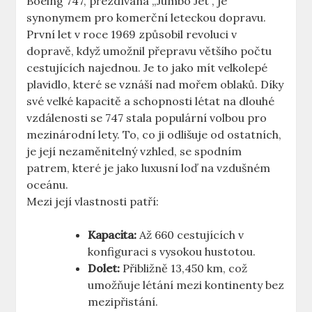
Boeing 747, ‍přezdívaná „Jumbo Jet“, je
synonymem pro komerční ⁣leteckou dopravu.
První let⁤ v roce 1969 způsobil revoluci v
dopravě,⁣ když umožnil přepravu většího​ počtu
⁤cestujících‌ najednou. Je to jako mít velkolepé
plavidlo, které se‌ vznáší nad mořem oblaků. Díky
své ⁣velké kapacitě ⁤a schopnosti létat na dlouhé
vzdálenosti se ⁣747 stala populární volbou pro
mezinárodní‍ lety. To, co ji odlišuje od ⁤ostatních,‍
je její nezaměnitelný vzhled,⁢ se spodním
⁢patrem, které je jako luxusní loď na vzdušném
oceánu.
Mezi její vlastnosti patří:
Kapacita:
Až 660 cestujících v
konfiguraci s vysokou ​hustotou.
Dolet:
Přibližně ⁣13,450 km, což
umožňuje létání ‍mezi ⁢kontinenty bez
mezipřistání.