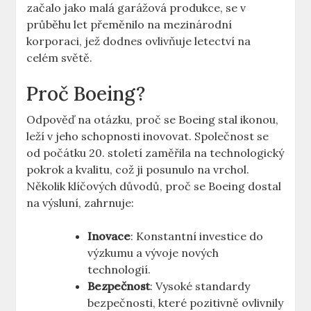
začalo jako⁣ malá garážová produkce, se v
průběhu let přeměnilo na⁢ mezinárodní
korporaci, jež dodnes ovlivňuje letectví na
celém světě.
Proč Boeing?
Odpověď na ‌otázku, proč se Boeing stal ikonou,⁣
leží v jeho schopnosti⁤ inovovat.‍ Společnost⁤ se‍
od počátku 20. století ⁣zaměřila na technologický
pokrok a kvalitu, což ji​ posunulo na vrchol.
Několik klíčových důvodů, proč se Boeing ‌dostal
na​ výsluní, zahrnuje:
Inovace
: Konstantní​ investice ⁣do
výzkumu a vývoje ⁤nových‌
technologií.
Bezpečnost
: Vysoké‍ standardy
bezpečnosti, ⁢které pozitivně ovlivnily