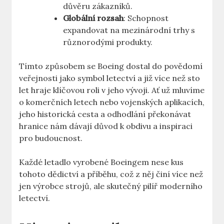
důvěru zákazníků.
Globální rozsah
: Schopnost⁢
expandovat na ‌mezinárodní trhy s​
různorodými produkty.
Tímto způsobem⁣ se Boeing dostal do povědomí
veřejnosti​ jako symbol letectví ​a již​ více než sto
let hraje klíčovou roli ‍v‌ jeho vývoji. ‌Ať už⁣ mluvíme
o komerčních letech⁣ nebo⁣ vojenských aplikacích,
jeho historická cesta a⁢ odhodlání překonávat
hranice nám dávají důvod k⁤ obdivu a inspiraci
pro budoucnost.‍
Každé letadlo⁢ vyrobené Boeingem‍ nese‌ kus
tohoto dědictví a ‌příběhu, což z ⁢něj činí více než
⁢jen výrobce strojů, ale skutečný pilíř moderního ​
letectví.