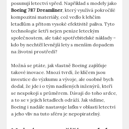
⁢posunují letectví ​vpřed.‌ Například s ⁣modely jako
Boeing 787 Dreamliner
, který využívá pokročilé
kompozitní materiály, což ‍vedlo k lehčím
letadlům​ a přitom vysoké efektivitě paliva. Tyto
technologie šetří nejen peníze ⁤leteckým⁣
společnostem, ale také spotřebitelské náklady‍ –
kdo by nechtěl levnější lety s menším dopadem
na životní⁤ prostředí?
Možná se ptáte, jak vlastně Boeing zajišťuje
takové inovace. Mnozí tvrdí, že klíčem jsou​
investice do výzkumu a vývoje,⁣ ale ‍osobně bych
⁤dodal,‍ že⁢ jde i o tým nadšených inženýrů, kteří⁣
se nespokojí‌ s ​průměrem. Dávají do toho srdce,
a‌ to se v jejich letadlech ⁤odráží.‌ Jak vidíme,⁣
Boeing i nadále ⁤nastavuje laťku⁣ v oblasti letectví
a jeho‌ vliv ⁢na tuto sféru ‍je nepopiratelný.