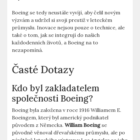
Boeing⁣ se tedy neustále vyvíjí, aby čelil novým
výzvám a⁢ udržel‌ si svoji prestiž v⁣ leteckém⁢
průmyslu. Inovace ​nejsou ​pouze ⁤o technice,‍ ale
také o tom, jak se integrují ‌do​ našich
každodenních životů, a⁤ Boeing na to
nezapomíná.
Časté Dotazy
Kdo byl zakladatelem
společnosti Boeing?
Boeing byla založena ⁤v roce 1916 ⁤Williamem E.
Boeingem, který byl americký podnikatel
původem z ‌Německa.
William Boeing
se
původně věnoval ⁢dřevařskému průmyslu, ale​ po