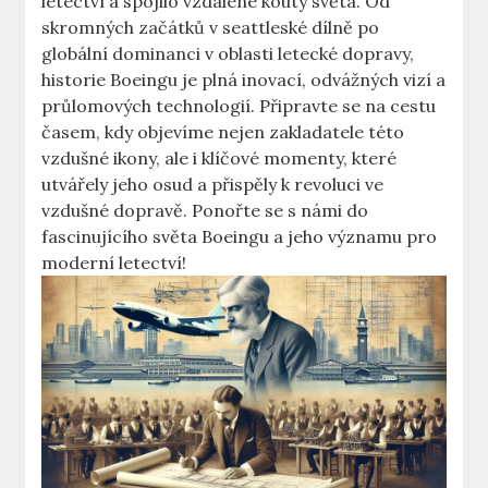
letectví⁣ a spojilo vzdálené⁢ kouty‍ světa. Od
skromných začátků v seattleské dílně‌ po
globální dominanci v oblasti⁢ letecké dopravy,
historie Boeingu je plná inovací, odvážných ‌vizí a
průlomových technologií. Připravte‌ se na cestu
časem, kdy objevíme nejen zakladatele této
vzdušné ikony, ale i klíčové ⁢momenty,‌ které
utvářely jeho osud a přispěly k‌ revoluci ve
⁢vzdušné dopravě. ⁢Ponořte se s námi do
fascinujícího světa‌ Boeingu a ⁤jeho významu pro
⁣moderní letectví!