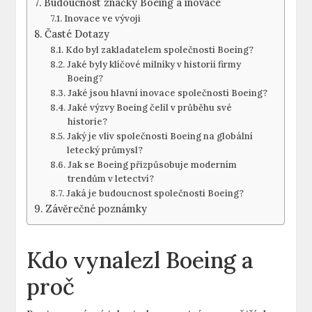
Budoucnost značky Boeing‍ a inovace
Inovace ve ⁢vývoji
Časté Dotazy
Kdo byl zakladatelem společnosti Boeing?
Jaké byly klíčové milníky v historii firmy
Boeing?
Jaké jsou hlavní inovace společnosti Boeing?
Jaké ⁣výzvy Boeing ⁣čelil v průběhu své
historie?
Jaký je vliv společnosti Boeing​ na globální
letecký průmysl?
Jak se⁣ Boeing ⁢přizpůsobuje ‍moderním
⁢trendům v letectví?
Jaká je budoucnost společnosti Boeing?
Závěrečné ‍poznámky
Kdo ‍vynalezl Boeing a
‌proč