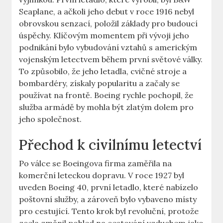
Seaplane,⁤ a ačkoli jeho debut v ⁤roce 1916 ​nebyl‌
obrovskou senzací, položil ‍základy pro budoucí
úspěchy. Klíčovým momentem při vývoji jeho
podnikání ⁢bylo vybudování ⁢vztahů‌ s americkým
vojenským letectvem ​během první světové ⁣války.
To způsobilo, že ⁣jeho letadla,‌ cvičné stroje a⁣
bombardéry, získaly popularitu ⁢a začaly se
používat na⁣ frontě. Boeing ‍rychle pochopil, ​že
služba armádě by ⁢mohla být zlatým dolem pro
jeho společnost.
Přechod ⁤k civilnímu letectví
Po válce se Boeingova firma zaměřila⁣ na
komerční leteckou dopravu. V ‍roce ‍1927 byl
uveden Boeing 40, první letadlo, které nabízelo
poštovní služby, a zároveň‌ bylo vybaveno⁢ místy
pro⁣ cestující. Tento krok byl revoluční, protože‍