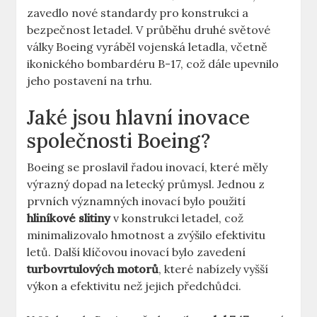
⁢zavedlo nové standardy pro konstrukci a
bezpečnost letadel. V ‌průběhu druhé světové
války Boeing ⁤vyráběl vojenská letadla, včetně⁤
ikonického bombardéru B-17, což dále upevnilo⁤
jeho postavení na trhu.
Jaké jsou hlavní inovace
společnosti Boeing?
Boeing se proslavil řadou inovací, které‌ měly
výrazný dopad⁣ na letecký průmysl. Jednou z
prvních významných inovací bylo ⁤použití
hliníkové slitiny
v konstrukci‌ letadel, ‌což
minimalizovalo ⁣hmotnost a zvýšilo efektivitu
letů.​ Další klíčovou inovací bylo zavedení
turbovrtulových⁢ motorů
, které nabízely vyšší
výkon a efektivitu než⁣ jejich předchůdci.