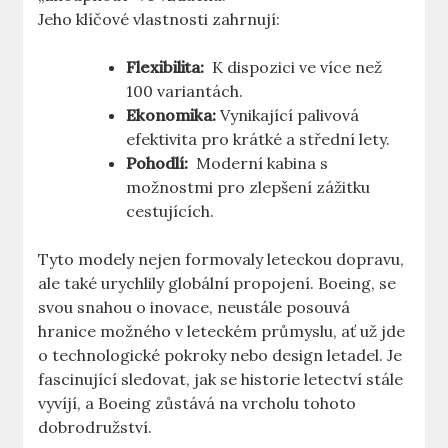
Jeho klíčové vlastnosti zahrnují:
Flexibilita:
⁤ K‌ dispozici ​ve více ⁤než
100 variantách.
Ekonomika:
Vynikající palivová
‌efektivita pro krátké a střední​ lety.
Pohodlí:
‌ Moderní kabina ‍s
možnostmi pro zlepšení zážitku
‍cestujících.
Tyto modely nejen formovaly leteckou dopravu,
ale také urychlily ‌globální propojení. Boeing, se
⁤svou snahou o inovace, neustále posouvá
⁢hranice možného ‍v leteckém průmyslu, ať už ​jde
o technologické pokroky nebo⁢ design letadel. Je
fascinující sledovat, jak⁣ se historie letectví stále⁤
vyvíjí, a Boeing ⁤zůstává na vrcholu tohoto
dobrodružství.