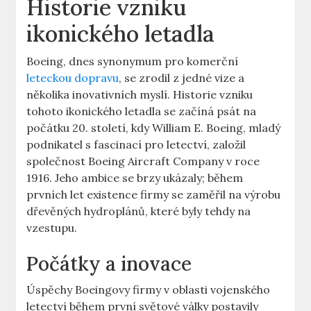
Historie vzniku
ikonického letadla
Boeing,⁣ dnes synonymum pro⁢ komerční
leteckou dopravu
, ⁢se zrodil z jedné vize a
‌několika ​inovativních myslí. Historie vzniku
⁣tohoto ikonického⁤ letadla ⁣se začíná psát na
počátku 20. ‍století, ‌kdy William E. Boeing, mladý‌
podnikatel s⁣ fascinací ⁤pro letectví, ⁢založil
společnost Boeing ​Aircraft Company ⁤v roce
1916. Jeho⁢ ambice se brzy ukázaly; během
prvních ‍let existence firmy se zaměřil na výrobu
dřevěných hydroplánů, které byly tehdy na
vzestupu.⁢
Počátky⁣ a inovace
Úspěchy ⁢Boeingovy firmy⁤ v oblasti vojenského
‍letectví během ‌první⁣ světové války postavily ​