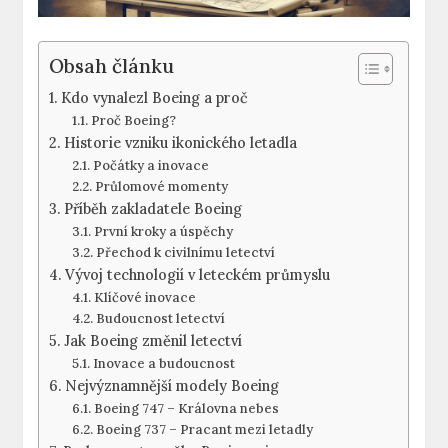
Obsah článku
Kdo ‍vynalezl Boeing a ‌proč
Proč Boeing?
Historie vzniku ikonického letadla
Počátky⁣ a inovace
Průlomové momenty
Příběh⁢ zakladatele​ Boeing
První kroky a úspěchy
Přechod ⁤k civilnímu letectví
Vývoj technologií ⁢v leteckém průmyslu
Klíčové inovace
Budoucnost letectví
Jak⁣ Boeing změnil letectví
Inovace‍ a budoucnost
Nejvýznamnější modely Boeing
Boeing‌ 747 ⁣– Královna nebes
Boeing 737⁣ – ‍Pracant mezi letadly