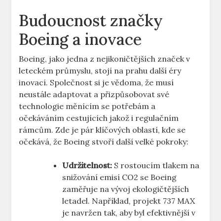
Budoucnost značky
Boeing‍ a inovace
Boeing, jako⁢ jedna‌ z nejikoničtějších‍ značek v
leteckém ‍průmyslu,⁣ stojí na prahu další éry
⁢inovací. ⁤Společnost si ‍je vědoma, že musí
neustále ⁤adaptovat a přizpůsobovat ‍své
technologie​ měnícím ⁢se potřebám ‌a
‌očekáváním ‍cestujících jakož​ i regulačním‍
rámcům. Zde je pár klíčových ‌oblastí, kde se
⁢očekává, ⁣že Boeing ⁤stvoří ​další velké⁤ pokroky:
Udržitelnost:
S rostoucím tlakem‍ na
snižování emisí CO2 ⁤se⁤ Boeing​
zaměřuje na vývoj ekologičtějších
letadel. Například, projekt‍ 737 ‌MAX
je navržen ‌tak, aby byl efektivnější ⁢v