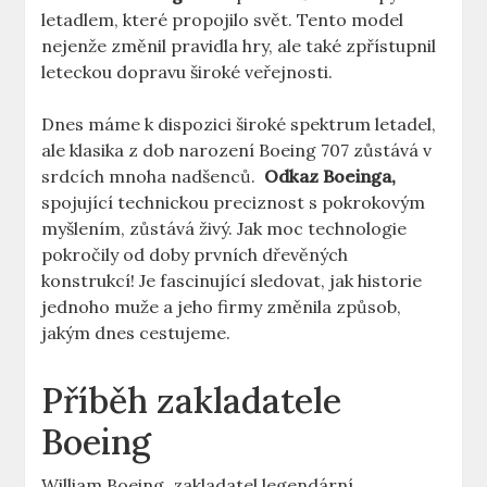
letadlem,⁢ které propojilo svět. Tento model⁤
nejenže změnil pravidla hry, ale také zpřístupnil
leteckou dopravu⁤ široké⁢ veřejnosti. ‍
Dnes​ máme k dispozici široké‍ spektrum letadel,
⁢ale klasika⁣ z‌ dob narození Boeing 707 zůstává v⁢
srdcích mnoha nadšenců. ⁣
Odkaz Boeinga,
spojující technickou preciznost ‌s pokrokovým
myšlením, ⁢zůstává živý.⁣ Jak moc technologie​
pokročily od doby prvních dřevěných ​
konstrukcí! Je fascinující sledovat, jak ‍historie
jednoho ⁤muže a ⁣jeho‍ firmy změnila způsob,
jakým ⁤dnes⁤ cestujeme.
Příběh⁢ zakladatele​
Boeing
William ⁣Boeing, zakladatel ‍legendární