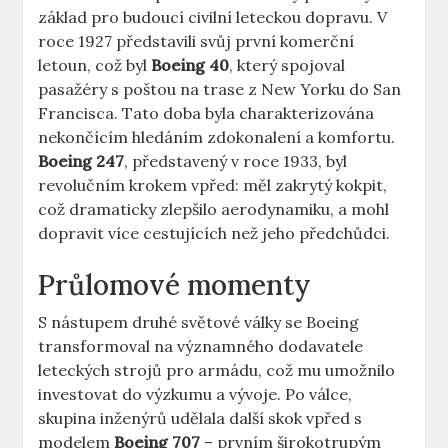
základ pro budoucí⁤ civilní leteckou dopravu. ‌V
roce‍ 1927​ představili svůj⁢ první komerční
letoun,⁢ což byl
Boeing 40
, který spojoval
pasažéry s‌ poštou na trase z​ New Yorku​ do⁢ San
⁣Francisca.⁣ Tato⁢ doba byla charakterizována⁤
nekončícím hledáním⁢ zdokonalení a komfortu.
Boeing ⁤247
, představený ​v roce 1933, byl⁢
revolučním krokem vpřed: měl ⁢zakrytý ⁢kokpit,⁢
což dramaticky zlepšilo aerodynamiku, a mohl
dopravit více cestujících⁤ než⁢ jeho předchůdci.
Průlomové momenty
S nástupem druhé‍ světové války ‌se⁤ Boeing
transformoval ​na významného dodavatele
leteckých strojů ⁣pro ⁤armádu, což mu umožnilo
‍investovat do výzkumu a​ vývoje. Po válce,
skupina inženýrů​ udělala další skok vpřed s
modelem
Boeing 707
– prvním​ širokotrupým