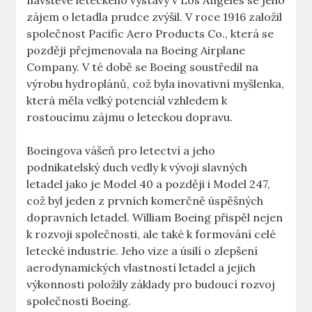
návštěvě leteckého⁣ výstavy v Los Angeles se ​jeho⁤
zájem o letadla prudce zvýšil. V roce⁣ 1916 založil
společnost Pacific ⁤Aero Products Co., která se
později přejmenovala⁤ na Boeing‌ Airplane
Company. V té době ​se ​Boeing soustředil na
‌výrobu hydroplánů, ⁣což byla ⁣inovativní myšlenka,
která měla ⁣velký ​potenciál vzhledem​ k
rostoucímu​ zájmu o leteckou dopravu.
Boeingova vášeň pro‍ letectví a jeho
podnikatelský duch vedly k vývoji slavných
letadel jako je Model 40 a později i‌ Model 247,
což byl jeden z prvních komerčně úspěšných
dopravních‍ letadel. William Boeing přispěl nejen
​k rozvoji⁣ společnosti, ale také⁣ k⁤ formování‌ celé
letecké⁤ industrie. Jeho vize a ​úsilí o ‍zlepšení
⁤aerodynamických ⁣vlastností letadel a jejich
výkonnosti položily základy pro budoucí rozvoj
společnosti ‌Boeing.