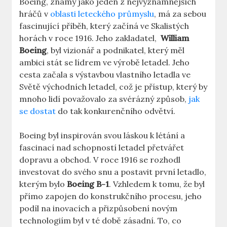
Boeing, známý jako jeden ​z nejvýznamnějších​
hráčů‍ v
oblasti leteckého průmyslu
, má za sebou
fascinující příběh, který⁢ začíná ve‌ Skalistých
horách v roce 1916. Jeho ‍zakladatel, ⁢
William‌
Boeing
, byl vizionář ⁢a ⁤podnikatel, který měl
ambici stát ‌se⁤ lídrem ve výrobě ‍letadel. Jeho
cesta‌ začala s výstavbou‌ vlastního⁢ letadla‍ ve
Světě východních ⁤letadel, což je ⁤přístup, který by
⁢mnoho ‌lidí považovalo za svérázný ⁣způsob, ​
jak
se dostat
do tak konkurenčního odvětví.
Boeing⁣ byl inspirován svou láskou k ⁣létání a
⁤fascinací nad schopností letadel přetvářet
dopravu a⁣ obchod. V ⁣roce 1916‌ se rozhodl
investovat⁤ do‍ svého snu a⁤ postavit první letadlo,
kterým bylo
Boeing B-1
. Vzhledem k tomu, že byl
přímo‌ zapojen do konstrukčního procesu, jeho ​
podíl na inovacích a přizpůsobení novým
⁢technologiím byl ⁤v ⁣té ⁢době​ zásadní. ⁢To, ⁢co