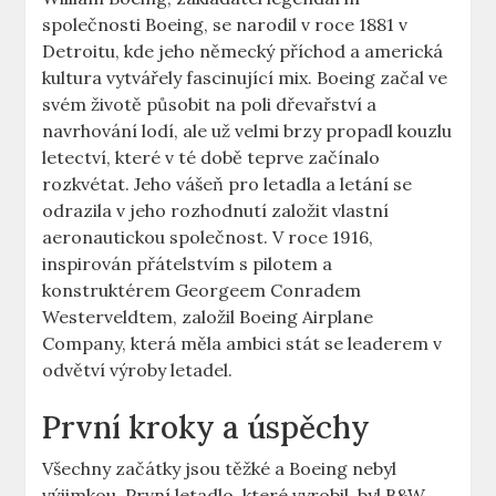
‍společnosti Boeing, ⁤se narodil v roce 1881 v
Detroitu, kde⁤ jeho německý⁣ příchod a​ americká
kultura vytvářely fascinující mix. Boeing ⁢začal ve
svém životě​ působit na poli ⁤dřevařství a‍
navrhování lodí,⁤ ale už velmi ⁢brzy propadl kouzlu
letectví, které v té​ době teprve začínalo
rozkvétat. Jeho⁤ vášeň‌ pro letadla a letání se
odrazila v jeho rozhodnutí založit vlastní
aeronautickou společnost. ​V roce 1916,
inspirován přátelstvím ‌s pilotem a
konstruktérem Georgeem Conradem
Westerveldtem, založil Boeing Airplane
Company, ⁢která měla ambici stát se leaderem v‍
odvětví výroby letadel.
První kroky a úspěchy
Všechny⁢ začátky jsou​ těžké​ a⁣ Boeing nebyl
výjimkou.‌ První letadlo, které ​vyrobil, byl B&W