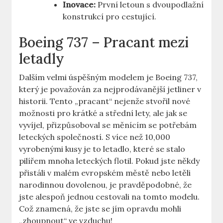
Inovace:
První letoun s dvoupodlažní
⁤konstrukcí pro cestující.
Boeing 737⁣ – ‍Pracant mezi
letadly
Dalším velmi úspěšným modelem ‍je Boeing ‍737,‍
který⁤ je považován za​ nejprodávanější⁢ jetliner v
historii. Tento „pracant“ nejenže stvořil⁢ nové​
možnosti pro krátké a střední lety, ale jak se ​
vyvíjel, přizpůsoboval⁢ se ‍měnícím se potřebám⁣
leteckých společností.​ S více než⁢ 10,000 ​
vyrobenými kusy⁤ je to letadlo, ⁢které se stalo
pilířem mnoha leteckých flotil. Pokud jste někdy
přistáli v malém evropském městě nebo letěli
narodinnou dovolenou, je pravděpodobné,​ že ​
jste⁤ alespoň jednou cestovali na tomto⁣ modelu. ​
Což znamená, že jste se‍ jím opravdu mohli‍
„zhoupnout“⁢ ve⁤ vzduchu!