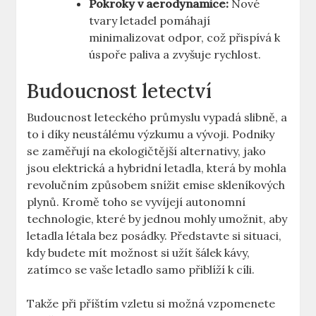
Pokroky v aerodynamice:
Nové
tvary letadel pomáhají
minimalizovat odpor, což přispívá k
úspoře paliva a ⁣zvyšuje rychlost.
Budoucnost letectví
Budoucnost ‍leteckého průmyslu vypadá slibně, a
to i díky ⁣neustálému výzkumu a⁣ vývoji. Podniky
se zaměřují ⁣na ⁢ekologičtější alternativy, jako
jsou elektrická a hybridní letadla, která ⁢by mohla‍
revolučním‍ způsobem ​snížit ⁣emise skleníkových
plynů.⁢ Kromě toho se vyvíjejí autonomní
technologie, které by jednou mohly⁢ umožnit, aby
letadla létala bez posádky. Představte si situaci,
kdy budete ⁣mít možnost ⁤si⁢ užít šálek kávy,‌
zatímco se⁤ vaše ‍letadlo⁣ samo ⁢přiblíží ⁤k⁤ cíli.
Takže při příštím vzletu si možná vzpomenete