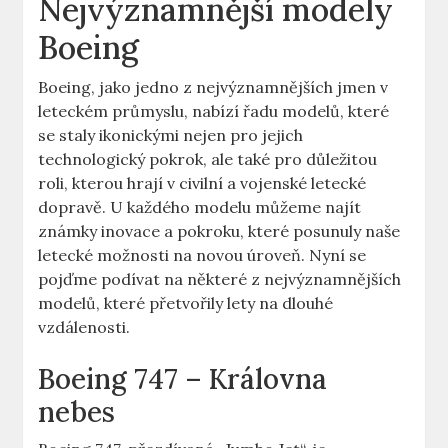
Nejvýznamnější modely
Boeing
Boeing, ⁢jako ⁣jedno z nejvýznamnějších ⁢jmen v⁤
leteckém průmyslu, nabízí ‍řadu modelů, které
⁢se staly ikonickými nejen ‌pro⁤ jejich
⁣technologický pokrok, ⁤ale také pro důležitou
roli, kterou hrají⁤ v civilní ‌a vojenské letecké
dopravě. ‌U každého modelu můžeme ‍najít
známky ⁢inovace a pokroku, které posunuly⁣ naše
letecké‌ možnosti na novou úroveň. ⁣Nyní se
pojďme⁤ podívat na některé ‌z nejvýznamnějších
modelů, které přetvořily lety⁢ na dlouhé
vzdálenosti.
Boeing‌ 747 ⁣– Královna
nebes