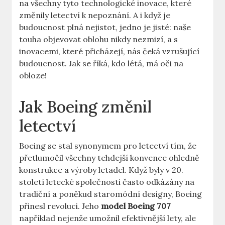
na‌ všechny tyto​ technologické ⁣inovace, ‍které
změnily ⁢letectví k nepoznání. A i když ⁣je
budoucnost ⁢plná nejistot, jedno je ​jisté:​ naše⁤
touha‌ objevovat oblohu nikdy nezmizí, a ‍s
inovacemi, ⁣které ‌přicházejí, ⁢nás​ čeká ⁤vzrušující
budoucnost. Jak se⁣ říká, kdo ​létá, má oči na
obloze!
Jak⁣ Boeing změnil
letectví
Boeing se stal synonymem pro letectví tím,⁤ že
přetlumočil ⁤všechny ​tehdejší​ konvence ohledně
konstrukce a výroby letadel. ‍Když byly v 20. ​
století‍ letecké ⁤společnosti často⁢ odkázány⁣ na
tradiční a poněkud staromódní​ designy,‍ Boeing⁣
přinesl revoluci. Jeho
model Boeing 707
například⁣ nejenže ⁢umožnil efektivnější lety, ale