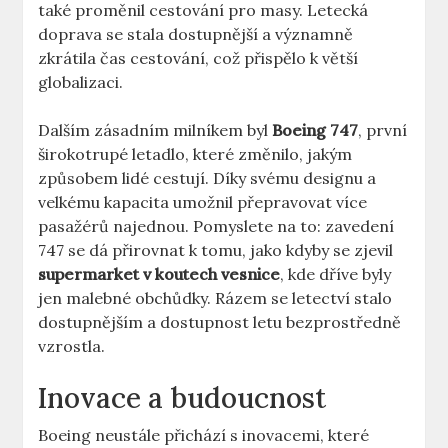
také ‍proměnil ​cestování pro ⁤masy. Letecká
doprava⁤ se stala dostupnější a významně⁣
zkrátila čas ‌cestování, což přispělo k ⁤větší
⁣globalizaci.
Dalším⁣ zásadním milníkem ⁢byl
Boeing 747
, první
širokotrupé letadlo, které změnilo, jakým
způsobem lidé cestují.⁤ Díky ⁣svému designu a
velkému kapacita umožnil přepravovat více‌
pasažérů⁤ najednou. Pomyslete ‌na​ to: zavedení
747 se dá přirovnat k tomu,​ jako kdyby ⁤se ⁣zjevil
supermarket v ⁤koutech vesnice
, kde dříve⁣ byly
jen malebné obchůdky. Rázem se‌ letectví‌ stalo
dostupnějším a dostupnost letu bezprostředně ​
vzrostla.
Inovace‍ a budoucnost
Boeing neustále přichází s ‍inovacemi, ‍které