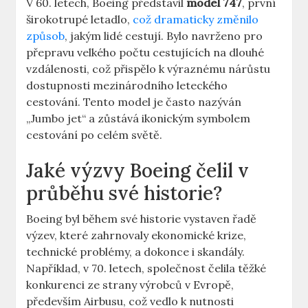
V 60. letech, Boeing představil
model ‌747
, první
širokotrupé letadlo,
což dramaticky změnilo
způsob
, jakým lidé cestují.⁣ Bylo navrženo ⁣pro
přepravu velkého počtu cestujících na dlouhé
vzdálenosti, což přispělo k výraznému nárůstu
dostupnosti⁢ mezinárodního leteckého
cestování. ‌Tento model ‌je často ⁤nazýván
„Jumbo‍ jet“ a zůstává⁢ ikonickým‍ symbolem
cestování po⁢ celém světě.
Jaké ⁣výzvy Boeing ⁣čelil v
průběhu své historie?
Boeing byl během své historie vystaven řadě
výzev, ‌které zahrnovaly ⁣ekonomické krize,
technické problémy, a⁢ dokonce i skandály.
Například, v 70. ⁤letech, společnost čelila těžké
konkurenci ze strany výrobců v Evropě,
⁤především ‌Airbusu, což⁢ vedlo k nutnosti