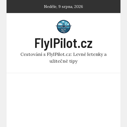
Skip
Neděle, 9 srpna, 2026
to
content
FlyIPilot.cz
Cestování s FlyIPilot.cz: Levné letenky a
užitečné tipy