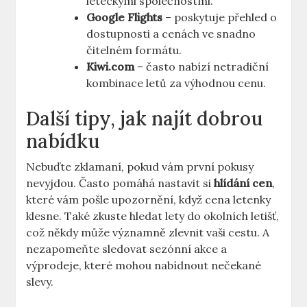
leteckými společnostmi.
Google Flights
– poskytuje přehled o
dostupnosti a cenách ve snadno
čitelném formátu.
Kiwi.com
– často nabízí netradiční
kombinace letů za výhodnou cenu.
Další tipy, jak najít dobrou
nabídku
Nebuďte zklamaní, pokud vám první pokusy
nevyjdou. Často pomáhá nastavit si
hlídání cen
,
které vám pošle upozornění, když cena letenky
klesne. Také zkuste hledat lety do okolních letišť,
což někdy může významně zlevnit vaši cestu. A
nezapomeňte sledovat sezónní akce a
výprodeje, které mohou nabídnout nečekané
slevy.