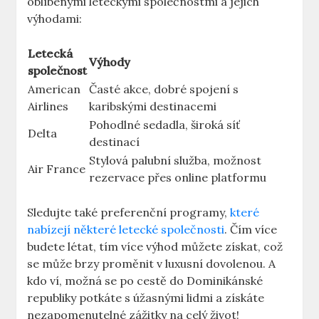
oblíbenými leteckými společnostmi a jejich
výhodami:
Letecká
Výhody
společnost
American
Časté akce, dobré spojení s
Airlines
karibskými destinacemi
Pohodlné sedadla, široká síť
Delta
destinací
Stylová palubní služba, možnost
Air France
rezervace přes online platformu
Sledujte také preferenční programy,
které
nabízejí některé letecké společnosti
. Čím více
budete létat, tím více výhod můžete získat, což
se může brzy proměnit v luxusní dovolenou. A
kdo ví, možná se po cestě do Dominikánské
republiky potkáte s úžasnými lidmi a získáte
nezapomenutelné zážitky na celý život!