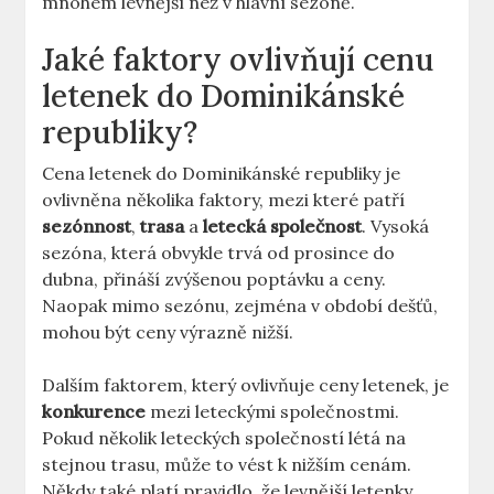
mnohem levnější než v hlavní sezoně.
Jaké faktory ovlivňují cenu
letenek do Dominikánské
republiky?
Cena letenek do Dominikánské republiky je
ovlivněna několika faktory, mezi které patří
sezónnost
,
trasa
a
letecká společnost
. Vysoká
sezóna, která obvykle trvá od prosince do
dubna, přináší zvýšenou poptávku a ceny.
Naopak mimo sezónu, zejména v období dešťů,
mohou být ceny výrazně nižší.
Dalším faktorem, který ovlivňuje ceny letenek, je
konkurence
mezi leteckými společnostmi.
Pokud několik leteckých společností létá na
stejnou trasu, může to vést k nižším cenám.
Někdy také platí pravidlo, že levnější letenky