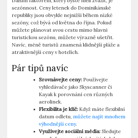
Dalším faktorem, který byste měli zvážit, je
sezónnost. Ceny letenek do Dominikánské
republiky jsou obvykle nejnižší během nízké
sezóny, což bývá od května do října. Pokud
můžete plánovat svou cestu mimo hlavní
turistickou sezónu, můžete výrazně ušetřit.
Navíc, méně turistů znamená klidnější pláže a
atraktivnější ceny v hotelích.
Pár tipů navíc
Srovnávejte ceny:
Používejte
vyhledávače jako Skyscanner či
Kayak k porovnání cen různých
aerolinek.
Flexibilita je klíč:
Když máte flexibilní
datum odletu,
můžete najít mnohem
výhodnější ceny
.
Využívejte sociální média:
Sledujte