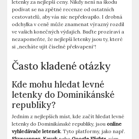
letenky za nejlepší ceny. Nikdy není na škodu
podívat se na zpětné recenze od ostatních
cestovatelů, aby vás nic nepřekvapilo. I drobná
odchylka v ceně může znamenat výrazný rozdíl
ve vašich konečných výdajích. Buďte prozíraví a
nezapomeňte, že nejlepší letenky jsou ty, které
si „necháte ujít číselné překvapení“!
Často kladené otázky
Kde mohu hledat levné
letenky do Dominikánské
republiky?
Jedním z nejlepších míst, kde začít hledat levné
letenky do Dominikánské republiky, jsou
online
vyhledávače letenek
. Tyto platformy, jako např.
Skyscanner
,
Kayak
nebo
Google Flights
, vám