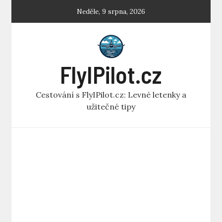
Skip
Neděle, 9 srpna, 2026
to
content
FlyIPilot.cz
Cestování s FlyIPilot.cz: Levné letenky a
užitečné tipy