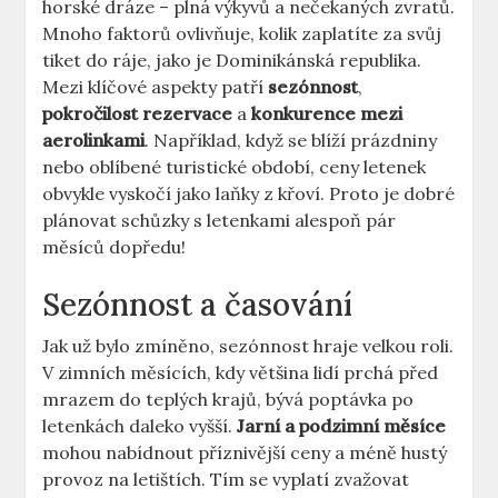
horské dráze – plná výkyvů a nečekaných zvratů.
Mnoho faktorů ovlivňuje, kolik zaplatíte za svůj
tiket do ráje, jako je Dominikánská republika.
Mezi klíčové aspekty patří
sezónnost
,
pokročilost rezervace
a
konkurence mezi
aerolinkami
. Například, když se blíží prázdniny
nebo oblíbené turistické období, ceny letenek
obvykle vyskočí jako laňky z křoví. Proto je dobré
plánovat schůzky s letenkami alespoň pár
měsíců dopředu!
Sezónnost a časování
Jak už bylo zmíněno, sezónnost hraje velkou roli.
V zimních měsících, kdy většina lidí prchá před
mrazem do teplých krajů, bývá poptávka po
letenkách daleko vyšší.
Jarní a podzimní měsíce
mohou nabídnout příznivější ceny a méně hustý
provoz na letištích. Tím se vyplatí zvažovat