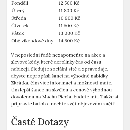
Pondělí
12 500 Kč
Úterý
11 800 Kč
Středa
10 900 Kč
Čtvrtek
11 500 Kč
Pátek
13 000 Kč
Obě víkendové dny
14 500 Kč
V neposlední řadě nezapomeňte na akce a
slevové kódy, které aerolinky čas od času
nabízejí. Sledujte sociální sítě a zpravodaje,
abyste nepropásli šanci na výhodné nabídky.
Zkrátka, čím více informací a možností máte,
tím lepší šance na skvělou a cenově výhodnou
dovolenou na Machu Picchu budete mít. Takže si
připravte batoh a nechte svět objevování začít!
Časté Dotazy