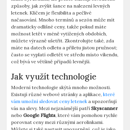
způsoby, jak zvýšit šance na nalezení levných
letenek. Klíčem je flexibilita a pečlivé
načasování. Mnoho termínů a sezón může mít
dramaticky odlišné ceny, takže pokud máte
možnost letět v méně vytížených obdobích,
můžete výrazně ušetřit. Zkontrolujte také, zda
máte na datech odletu a příletu jistou pružnost;
často se vyplatí odletět ve středu místo víkendu,
což bývá ve většině případů levnější.
Jak využít technologie
Moderní technologie skýtá mnoho možnosti.
Existují různé webové stránky a aplikace,
které
vám umožní sledovat ceny letenek
a upozorňují
vás na slevy. Mezi nejznámější patří
Skyscanner
nebo
Google Flights
, které vám pomohou rychle
porovnat ceny mezi různými aerolinkami.
Můžete si také nastavit upozornění, což je jako