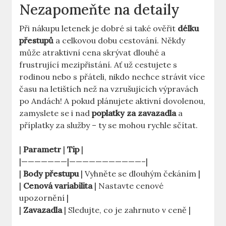
Nezapomeňte na detaily
Při nákupu letenek je dobré si také ověřit
délku
přestupů
a celkovou dobu cestování. Někdy
může atraktivní cena skrývat dlouhé a
frustrující mezipřistání. Ať už cestujete s
rodinou nebo s přáteli, nikdo nechce strávit více
času na letištích než na vzrušujících výpravách
po Andách! A pokud plánujete aktivní dovolenou,
zamyslete se i nad
poplatky za zavazadla
a
příplatky za služby – ty se mohou rychle sčítat.
|
Parametr
|
Tip
|
|———————|———————————–|
|
Body přestupu
| Vyhněte se dlouhým čekáním |
|
Cenová variabilita
| Nastavte cenové
upozornění |
|
Zavazadla
| Sledujte, co je zahrnuto v ceně |