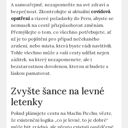
A samozřejmě, nezapomeňte na své zdraví a
bezpečnost. Zkontrolujte si aktuální
covidová
opatření
a vízové požadavky do Peru, abyste se
nemuseli na cestě přizpůsobovat změnám.
Přemýšlejte o tom, co všechno potřebujete, ať
už je to pojištění pro případ nečekaného
zrušení, nebo místa, která byste rádi navštívili.
Tohle všechno může z vaší cesty udělat nejen
zážitek, na který nezapomenete, ale i
bezstarostnou dovolenou, kterou si budete s
láskou pamatovat.
Zvyšte šance na levné
letenky
Pokud plánujete cestu na Machu Picchu, vězte,
že existenční logika „co je levné, to je dobré“
může být zrádná, ale přesto existují osvědčené