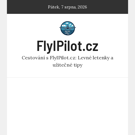
Skip
Pátek, 7 srpna, 2026
to
content
FlyIPilot.cz
Cestování s FlyIPilot.cz: Levné letenky a
užitečné tipy