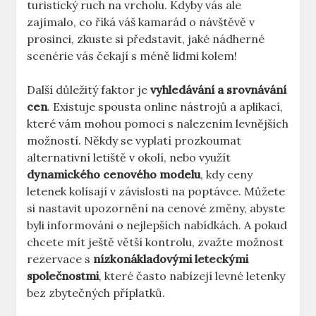
turistický ruch na vrcholu. Kdyby vás ale
zajímalo, co říká váš kamarád o návštěvě v
prosinci, zkuste si představit, jaké nádherné
scenérie vás čekají s méně lidmi kolem!
Další důležitý faktor je
vyhledávání a srovnávání
cen
. Existuje spousta online nástrojů a aplikací,
které vám mohou pomoci s nalezením levnějších
možností. Někdy se vyplatí prozkoumat
alternativní letiště v okolí, nebo využít
dynamického cenového modelu
, kdy ceny
letenek kolísají v závislosti na poptávce. Můžete
si nastavit upozornění na cenové změny, abyste
byli informováni o nejlepších nabídkách. A pokud
chcete mít ještě větší kontrolu, zvažte možnost
rezervace s
nízkonákladovými leteckými
společnostmi
, které často nabízejí levné letenky
bez zbytečných příplatků.