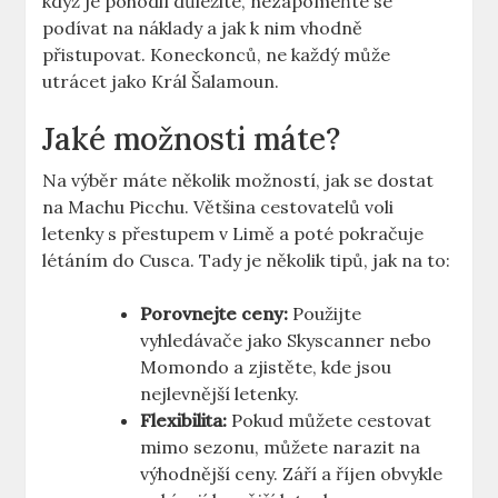
když je pohodlí důležité, nezapomeňte se
podívat na náklady a jak k nim vhodně
přistupovat. Koneckonců, ne každý může
utrácet jako Král Šalamoun.
Jaké možnosti máte?
Na výběr máte několik možností, jak se dostat
na Machu Picchu. Většina cestovatelů voli
letenky s přestupem v Limě a poté pokračuje
létáním do Cusca. Tady je několik tipů, jak na to:
Porovnejte ceny:
Použijte
vyhledávače jako Skyscanner nebo
Momondo a zjistěte, kde jsou
nejlevnější letenky.
Flexibilita:
Pokud můžete cestovat
mimo sezonu, můžete narazit na
výhodnější ceny. Září a říjen obvykle