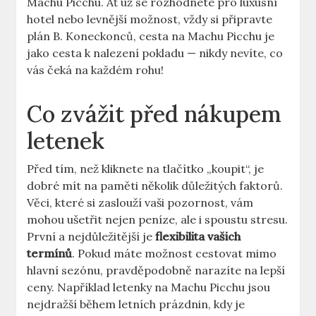
Machu Picchu. Ať už se rozhodnete pro luxusní
hotel nebo levnější možnost, vždy si připravte
plán B. Koneckonců, cesta na Machu Picchu je
jako cesta k nalezení pokladu — nikdy nevíte, co
vás čeká na každém rohu!
Co zvážit před nákupem
letenek
Před tím, než kliknete na tlačítko „koupit“, je
dobré mít na paměti několik důležitých faktorů.
Věci, které si zaslouží vaši pozornost, vám
mohou ušetřit nejen peníze, ale i spoustu stresu.
První a nejdůležitější je
flexibilita vašich
termínů
. Pokud máte možnost cestovat mimo
hlavní sezónu, pravděpodobně narazíte na lepší
ceny. Například letenky na Machu Picchu jsou
nejdražší během letních prázdnin, kdy je