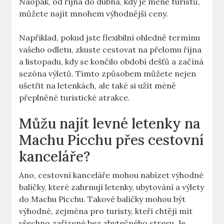
Naopak, od října do dubna, kdy je méně turistů,
můžete najít mnohem výhodnější ceny.
Například, pokud jste flexibilní ohledně termínu
vašeho odletu, zkuste cestovat na přelomu října
a listopadu, kdy se končilo období dešťů a začíná
sezóna výletů. Tímto způsobem můžete nejen
ušetřit na letenkách, ale také si užít méně
přeplněné turistické atrakce.
Můžu najít levné letenky na
Machu Picchu přes cestovní
kanceláře?
Ano, cestovní kanceláře mohou nabízet výhodné
balíčky, které zahrnují letenky, ubytování a výlety
do Machu Picchu. Takové balíčky mohou být
výhodné, zejména pro turisty, kteří chtějí mít
všechno zařízené bez zbytečného stresu. Je