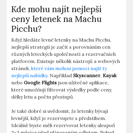
Kde mohu najít nejlepší
ceny letenek na Machu
Picchu?
Když hledáte levné letenky na Machu Picchu,
nejlepší strategií je začít s porovnáním cen
různých leteckých společností a rezervačních
platforem. Existuje několik nástrojů a webových
stránek,
které vám mohou pomoci najít ty
nejlepší nabídky
. Například
Skyscanner
,
Kayak
nebo
Google Flights
jsou užitečné aplikace,
které umožňují filtrovat výsledky podle ceny,
délky letu a počtu přestupů.
Je také dobré si uvědomit, že letenky bývají
levnější, když je rezervujete s předstihem.
Ideálně byste měli rezervovat letenky alespoň
2–3 měsíce před plánovaným odletem. Pokud