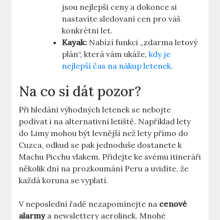
jsou nejlepší ceny a dokonce si
nastavíte sledovaní cen pro váš
konkrétní let.
Kayak:
Nabízí funkci „zdarma letový
plán“, která vám ukáže,
kdy je
nejlepší čas na nákup letenek
.
Na co si dát pozor?
Při hledání výhodných letenek se nebojte
podívat i na alternativní letiště. Například lety
do Limy mohou být levnější než lety přímo do
Cuzca, odkud se pak jednoduše dostanete k
Machu Picchu vlakem. Přidejte ke svému itineráři
několik dní na prozkoumání Peru a uvidíte, že
každá koruna se vyplatí.
V neposlední řadě nezapomínejte na
cenové
alarmy
a newslettery aerolinek. Mnohé