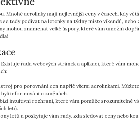
efektivně
tou. Mnohé aerolinky⁢ mají nejlevnější ceny v časech, kdy větš
ste‌ se tedy podívat na letenky na týdny místo víkendů, nebo 
měny mohou znamenat velké úspory, které vám umožní ⁤dopřá
dla!
kace
‌ Existuje řada webových stránek a aplikací, které vám moh
ich:
ástroj pro porovnání cen napříč všemi ‌aerolinkami. Můžete
 byli informováni o změnách.
ízí intuitivní rozhraní, které vám pomůže srozumitelně vid
h ⁢letů.
ony letů a poskytuje vám rady,​ zda sledovat ceny nebo koup