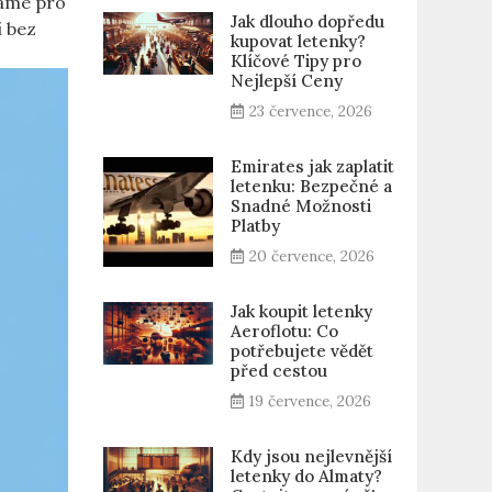
máme pro
Jak dlouho dopředu
í bez
kupovat letenky?
Klíčové Tipy pro
Nejlepší Ceny
23 července, 2026
Emirates jak zaplatit
letenku: Bezpečné a
Snadné Možnosti
Platby
20 července, 2026
Jak koupit letenky
Aeroflotu: Co
potřebujete vědět
před cestou
19 července, 2026
Kdy jsou nejlevnější
letenky do Almaty?