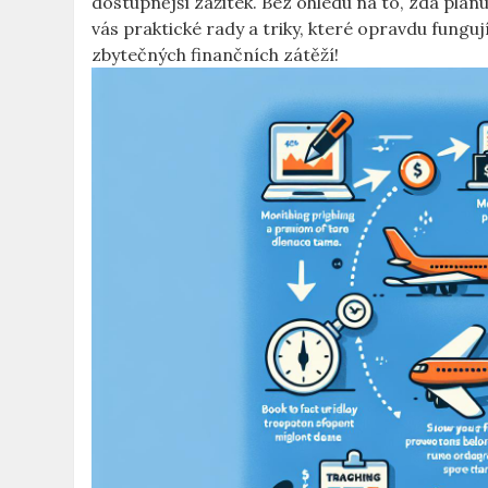
dostupnější zážitek. Bez ohledu na to, zda plá
‍vás praktické rady⁢ a triky, které opravdu funguj
⁢zbytečných finančních zátěží!