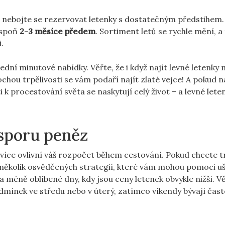
, nebojte se rezervovat letenky s dostatečným předstihem. 
espoň
2-3 měsíce předem
. Sortiment letů se rychle mění, a⁤
i.
ní minutové nabídky. Věřte, že i když najít ‌levné letenky
ochou trpělivosti se vám podaří najít zlaté vejce! A pokud‍
 k procestování světa se naskytují celý život – a ⁣levné leten
úsporu peněz
ce ovlivní‌ váš rozpočet během cestování. Pokud chcete t
e několik osvědčených strategií, které vám mohou pomoci uš
 méně oblíbené dny, ⁢kdy jsou ceny letenek obvykle ⁣nižší. V
dmínek ve středu nebo v úterý, ‌zatímco‍ víkendy bývají čas