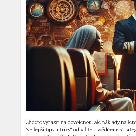
Chcete vyrazit na dovolenou, ale náklady na lete
Nejlepší tipy a⁢ triky“ odhalíte osvědčené strat