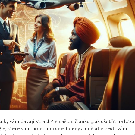
nky vám dávají‌ strach? V našem článku „Jak ušetřit na‍ leten
egie, které vám pomohou snížit ceny a udělat z cestování