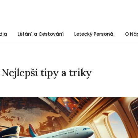
dla
Létání a Cestování
Letecký Personál
O Ná
 Nejlepší tipy a triky