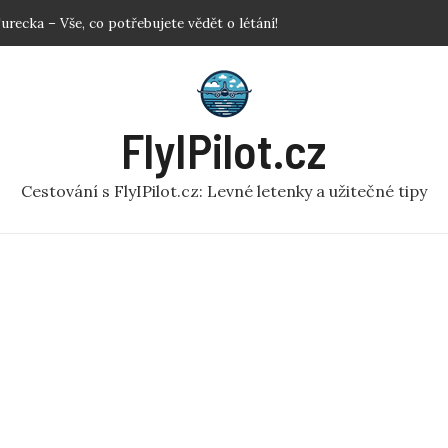
simulátor: Prozkoumejte svět z ptačí perspektivy
dlem: Užitečné rady pro pohodlné cestování!
povat letenky? Klíčové Tipy pro Nejlepší Ceny
etadlem: Jak se rychle zbavit nepříjemnosti?
FlyIPilot.cz
Cestování s FlyIPilot.cz: Levné letenky a užitečné tipy