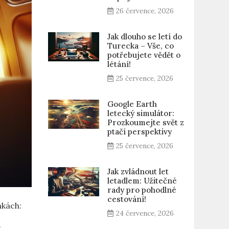
26 července, 2026
Jak dlouho se letí do
Turecka – Vše, co
potřebujete vědět o
létání!
25 července, 2026
Google Earth
letecký simulátor:
Prozkoumejte svět z
ptačí perspektivy
25 července, 2026
Jak zvládnout let
letadlem: Užitečné
rady pro pohodlné
cestování!
kách:​
24 července, 2026