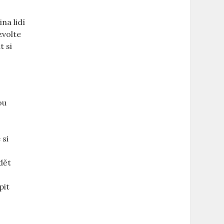
ina lidí
zvolte
t si
ou
 si
ět ​
it‍