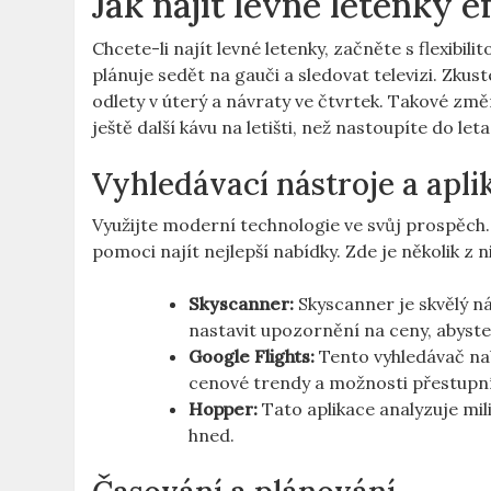
Jak najít levné letenky⁢ 
Chcete-li najít levné ⁢letenky, začněte s flexibili
plánuje sedět na gauči⁢ a sledovat‌ televizi. Zku
odlety v úterý a návraty ⁤ve čtvrtek. Takové z
ještě další kávu na letišti, než nastoupíte do leta
Vyhledávací nástroje a apli
Využijte moderní technologie ve svůj prospěch.
pomoci najít nejlepší‍ nabídky.⁤ Zde je několik z n
Skyscanner:
Skyscanner ⁤je skvělý n
nastavit upozornění na ceny, abyste
Google Flights:
Tento vyhledávač nab
cenové ⁣trendy a možnosti přestupníc
Hopper:
Tato aplikace analyzuje mili
hned.