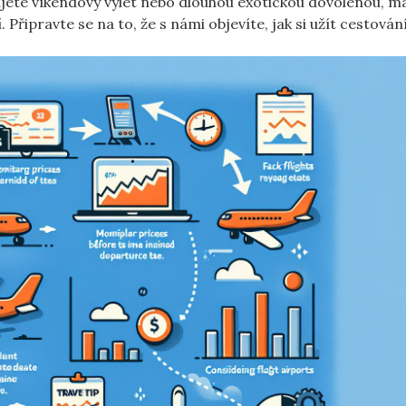
nujete víkendový výlet nebo dlouhou exotickou dovolenou, 
í. Připravte se na to, že s námi objevíte, jak si užít cestován