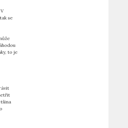
V‌
 tak se
 může
 náhodou
ky, to je
rávit
etřit
ětšina
to