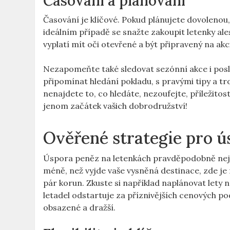
Časování a plánování
Časování je klíčové. Pokud plánujete‍ dovolenou
ideálním případě se snažte zakoupit letenky al
vyplatí mít oči otevřené a být​ připravený‍ na akc
Nezapomeňte také sledovat sezónní akce i posled
připomínat hledání pokladu, s pravými tipy a tr
nenajdete to, co hledáte, nezoufejte, příležitosti
jenom začátek vašich dobrodružství!
Ověřené strategie pro 
Úspora peněz na letenkách pravděpodobně nejví
méně, než vyjde vaše ⁣vysněná destinace, zde j
pár korun. Zkuste si například naplánovat lety na
letadel‍ odstartuje za příznivějších cenových po
obsazené a dražší.