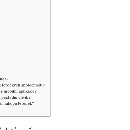
eněz?
y leteckých společností?
s mobilní aplikace?
 poslední ⁤chvíli?
při nákupu letenek?