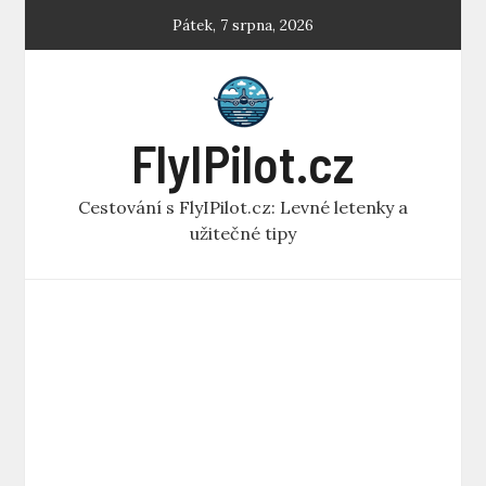
Skip
Pátek, 7 srpna, 2026
to
content
FlyIPilot.cz
Cestování s FlyIPilot.cz: Levné letenky a
užitečné tipy