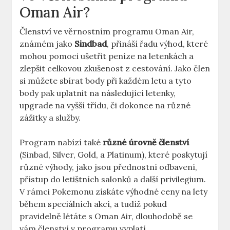
Oman Air?
Členství ve věrnostním programu Oman Air,
známém jako
Sindbad
, přináší řadu výhod, které
mohou pomoci ušetřit peníze na letenkách a
zlepšit celkovou zkušenost z cestování. Jako člen
si můžete sbírat body při každém letu a tyto
body pak uplatnit na následující letenky,
upgrade na vyšší třídu, či dokonce na různé
zážitky a služby.
Program nabízí také
různé úrovně členství
(Sinbad, Silver, Gold, a Platinum), které poskytují
různé výhody, jako jsou přednostní odbavení,
přístup do letištních salonků a další privilegium.
V rámci Pokemonu získáte výhodné ceny na lety
během speciálních akcí, a tudíž pokud
pravidelně létáte s Oman Air, dlouhodobě se
vám členství v programu vyplatí.