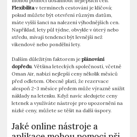
mohou pomoci dosáhnout nejlepších cen.
Flexibilita
v termínech cestování je klíčová;
pokud můžete být otevření různým datům,
máte vyšší šanci na nalezení výhodnějších cen.
Například, lety půl týdne, obvykle v úterý nebo
středu, mívají tendenci být levnější než
víkendové nebo pondělní lety.
Dalším důležitým faktorem je
plánování
dopředu
. Většina leteckých společností, včetně
Oman Air, nabízí nejlepší ceny několik měsíců
před odletem. Obecně platí, že rezervace
alespoň 2-3 měsíce předem může výrazně snížit
náklady na letenku. Když navíc sledujete ceny
letenek a využíváte nástroje pro upozornění na
nízké ceny, můžete se těšit na další úspory.
Jaké online nástroje a
aplikace mohou pomoci při