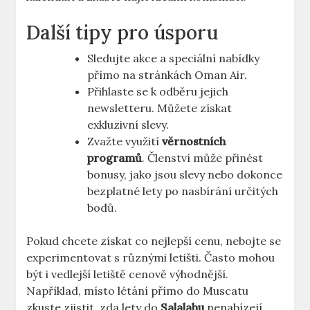
Další tipy pro úsporu
Sledujte akce a speciální nabídky
přímo na stránkách Oman Air.
Přihlaste se k odběru jejich
newsletteru. Můžete získat
exkluzivní slevy.
Zvažte využití
věrnostních
programů
. Členství může přinést
bonusy, jako jsou slevy nebo dokonce
bezplatné lety po nasbírání určitých
bodů.
Pokud chcete získat co nejlepší cenu, nebojte se
experimentovat s různými letišti. Často mohou
být i vedlejší letiště cenově výhodnější.
Například, místo létání přímo do Muscatu
zkuste zjistit, zda lety do
Salalahu
nenabízejí