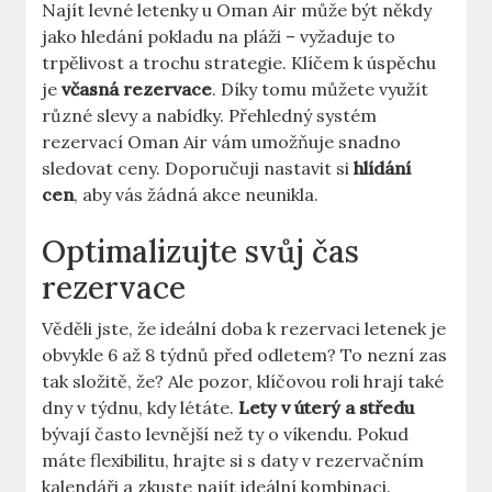
Najít levné letenky u Oman Air může být někdy
jako hledání pokladu na pláži – vyžaduje to
trpělivost a trochu strategie. Klíčem k úspěchu
je
včasná rezervace
. Díky tomu můžete využít
různé slevy a nabídky. Přehledný systém
rezervací Oman Air vám umožňuje snadno
sledovat ceny. Doporučuji nastavit si
hlídání
cen
, aby vás žádná akce neunikla.
Optimalizujte svůj čas
rezervace
Věděli jste, že ideální doba k rezervaci letenek je
obvykle 6 až 8 týdnů před odletem? To nezní zas
tak složitě, že? Ale pozor, klíčovou roli hrají také
dny v týdnu, kdy létáte.
Lety v úterý a středu
bývají často levnější než ty o víkendu. Pokud
máte flexibilitu, hrajte si s daty v rezervačním
kalendáři a zkuste najít ideální kombinaci.