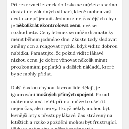
Při rezervaci letenek do Irska se můžete snadno
dostat do záludných situací, které mohou vaši
cestu znepříjemnit. Jednou z nejčastějších chyb
je
několikrát zkontrolovat cenu
, než se
rozhodnete. Ceny letenek se může dramaticky
měnit během jediného dne. Zkuste tedy sledovat
změny cen a reagovat rychle, když vidíte dobrou
nabídku. Pamatujte, že pokud vidíte lákavě
nízkou cenu, je dobré věnovat několik minut
prozkoumání poplatků a dalších nákladů, které
by se mohly přidat.
Další častou chybou, kterou lidé dělají, je
ignorování
možných přímých spojení
. Pokud
máte možnost letět přímo, může to ušetřit
nejen čas, ale i nervy. I když někdy mohou být
levnější lety s přestupy lákavé, čas strávený na
letištích a riziko zpoždění mohou být frustrující.