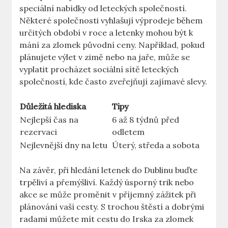
speciální nabídky od leteckých společností.
Některé společnosti vyhlašují výprodeje během
určitých období v roce a letenky mohou být k
mání za zlomek původní ceny. Například, pokud
plánujete výlet v zimě nebo na jaře, může se
vyplatit procházet sociální sítě leteckých
společností, kde často zveřejňují zajímavé slevy.
Důležitá hlediska
Tipy
Nejlepší čas na
6 až 8 týdnů před
rezervaci
odletem
Nejlevnější dny na letu
Úterý, středa a sobota
Na závěr, při hledání letenek do Dublinu buďte
trpěliví a přemýšliví. Každý úsporný trik nebo
akce se může proměnit v příjemný zážitek při
plánování vaší cesty. S trochou štěstí a dobrými
radami můžete mít cestu do Irska za zlomek