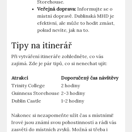
Storehouse.
Veřejná doprava:
Informujte se o
místní dopravě. Dublinská MHD je
efektivní, ale může to hodit zmást,
pokud nevíte, jak na to.
Tipy na itinerář
Při vytváření itineráře zohledněte, co vás
zajímá. Zde je pár tipů, co si nenechat ujít:
Atrakcí
Doporučený čas návštěvy
Trinity College
2 hodiny
Guinness Storehouse
2-3 hodiny
Dublin Castle
1-2 hodiny
Nakonec si nezapomeňte užít čas s místními!
Irové jsou známí svou pohostinností a rádi vás
zasvětí do místních zvyků. Možná si třeba i