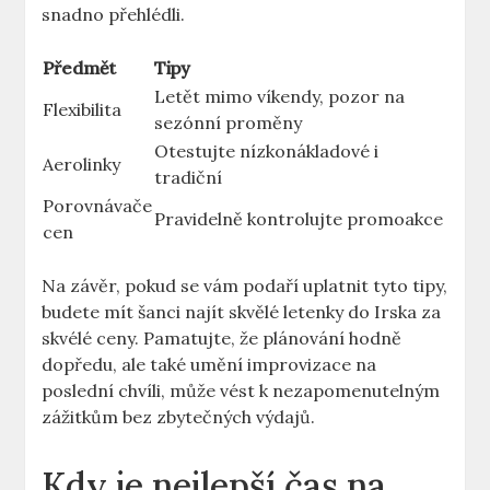
snadno přehlédli.
Předmět
Tipy
Letět mimo víkendy, pozor na
Flexibilita
sezónní proměny
Otestujte nízkonákladové i
Aerolinky
tradiční
Porovnávače
Pravidelně kontrolujte promoakce
cen
Na závěr, pokud se vám podaří uplatnit tyto tipy,
budete mít šanci najít skvělé letenky do Irska za
skvélé ceny. Pamatujte, že plánování hodně
dopředu, ale také umění improvizace na
poslední chvíli, může vést k nezapomenutelným
zážitkům bez zbytečných výdajů.
Kdy je nejlepší čas na