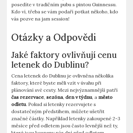
posedíte v tradičním pubu s pintou Guinnessu.
Kdo ví, třeba se vám podaří potkat někoho, kdo
vás pozve na jam session!
Otázky a Odpovědi
Jaké faktory ovlivňují cenu
letenek do Dublinu?
Cena letenek do Dublinu je ovlivněna několika
faktory, které byste měli vzít v úvahu při
plánování své cesty. Mezi nejvýznamnější patří
čas rezervace
,
sezóna
,
den v týdnu
, a
město
odletu
. Pokud si letenky rezervujete s
dostatečným předstihem, můžete ušetřit
značné částky. Například letenky zakoupené 2-3
měsíce před odletem jsou často levnější než ty,
které jsou koupeny pár dní před odletem.