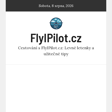
Skip
Sobota, 8 srpna, 2026
to
content
FlyIPilot.cz
Cestování s FlyIPilot.cz: Levné letenky a
užitečné tipy