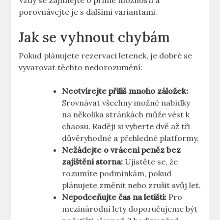
Vždy se zajímejte o přímé možnosti a
porovnávejte je s dalšími variantami.
Jak se vyhnout chybám
Pokud plánujete rezervaci letenek, je dobré se
vyvarovat těchto nedorozumění:
Neotvírejte příliš mnoho záložek:
Srovnávat všechny možné nabídky
na několika stránkách může vést k
chaosu. Raději si vyberte dvě až tři
důvěryhodné a přehledné platformy.
Nežádejte o vrácení peněz bez
zajištění storna:
Ujistěte se, že
rozumíte podmínkám, pokud
plánujete změnit nebo zrušit svůj let.
Nepodceňujte čas na letišti:
Pro
mezinárodní lety doporučujeme být