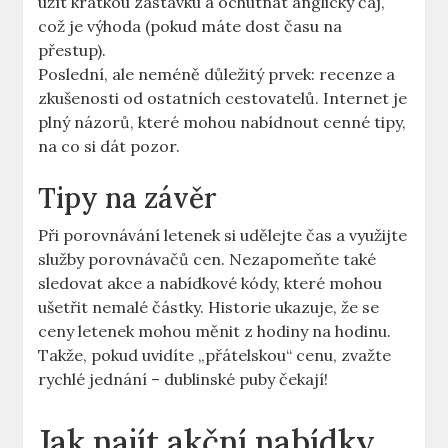
užít krátkou zastávku a ochutnat anglický čaj,
což je výhoda (pokud máte dost času na
přestup).
Poslední, ale neméně důležitý prvek: recenze a
zkušenosti od ostatních cestovatelů. Internet je
plný názorů, které mohou nabídnout cenné tipy,
na co si dát pozor.
Tipy na závěr
Při porovnávání letenek si udělejte čas a využijte
služby porovnávačů cen. Nezapomeňte také
sledovat akce a nabídkové kódy, které mohou
ušetřit nemalé částky. Historie ukazuje, že se
ceny letenek mohou měnit z hodiny na hodinu.
Takže, pokud uvidíte „přátelskou“ cenu, zvažte
rychlé jednání – dublinské puby čekají!
Jak najít akční nabídky