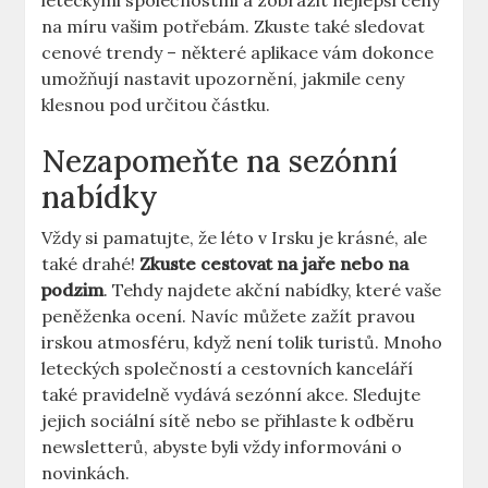
leteckými společnostmi a zobrazit nejlepší ceny
na míru vašim potřebám. Zkuste také sledovat
cenové trendy – některé aplikace vám dokonce
umožňují nastavit upozornění, jakmile ceny
klesnou pod určitou částku.
Nezapomeňte na sezónní
nabídky
Vždy si pamatujte, že léto v Irsku je krásné, ale
také drahé!
Zkuste cestovat na jaře nebo na
podzim
. Tehdy najdete akční nabídky, které vaše
peněženka ocení. Navíc můžete zažít pravou
irskou atmosféru, když není tolik turistů. Mnoho
leteckých společností a cestovních kanceláří
také pravidelně vydává sezónní akce. Sledujte
jejich sociální sítě nebo se přihlaste k odběru
newsletterů, abyste byli vždy informováni o
novinkách.