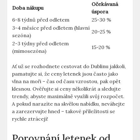
Očekávaná
Doba nákupu
úspora
6-8 týdnů před odletem
25-30 %
3-4 měsíce před odletem (hlavní
20-25 %
sezóna)
2-3 týdny před odletem
15-20 %
(mimosezóna)
Ať už se rozhodnete cestovat do Dublinu jakkoli,
pamatujte si, že ceny letenek jsou často jako
vlna na moři – čas od času vzrostou, pak opět
klesnou. Ověřujte si ceny několikrát a sledujte
trendy, abyste maximálně využili svůj rozpočet.
A pokud narazíte na skvělou nabídku, neváhejte
a zarezervujte hned – takové příležitosti se
rychle ztrácejí!
Porovnání letenek od