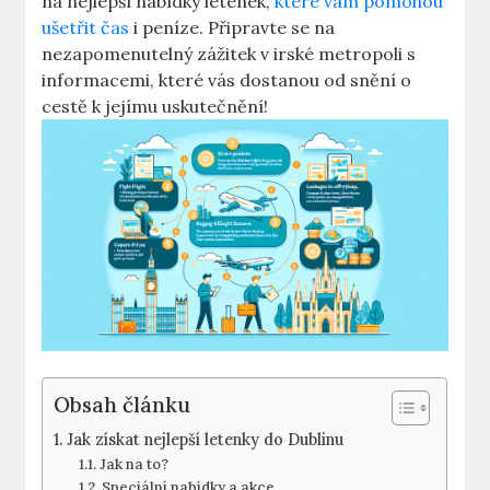
na nejlepší nabídky letenek,
které vám pomohou
ušetřit čas
i peníze. Připravte se na
nezapomenutelný zážitek v irské metropoli s
informacemi, které vás dostanou od snění o
cestě k jejímu uskutečnění!
Obsah článku
Jak získat nejlepší letenky do Dublinu
Jak na to?
Speciální nabídky a akce