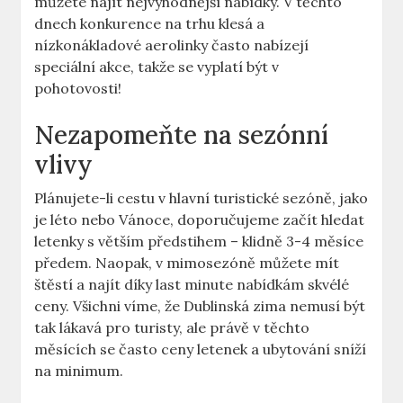
můžete najít nejvýhodnější nabídky. V těchto
dnech konkurence na trhu klesá a
nízkonákladové aerolinky často nabízejí
speciální akce, takže se vyplatí být v
pohotovosti!
Nezapomeňte na sezónní
vlivy
Plánujete-li cestu v hlavní turistické sezóně, jako
je léto nebo Vánoce, doporučujeme začít hledat
letenky s větším předstihem – klidně 3-4 měsíce
předem. Naopak, v mimosezóně můžete mít
štěstí a najít díky last minute nabídkám skvélé
ceny. Všichni víme, že Dublinská zima nemusí být
tak lákavá pro turisty, ale právě v těchto
měsících se často ceny letenek a ubytování sníží
na minimum.