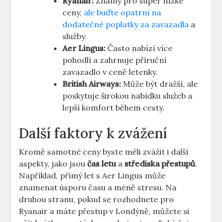
Ryanair:
Známý pro super nízké
ceny,
ale buďte opatrní na
dodatečné poplatky za zavazadla
a
služby.
Aer Lingus:
Často nabízí více
pohodlí a zahrnuje příruční
zavazadlo v ceně letenky.
British Airways:
Může být dražší, ale
poskytuje širokou nabídku služeb a
lepší komfort během cesty.
Další faktory k zvážení
Kromě samotné ceny byste měli zvážit i další
aspekty, jako jsou
čas letu
a
střediska přestupů
.
Například, přímý let s Aer Lingus může
znamenat úsporu času a méně stresu. Na
druhou stranu, pokud se rozhodnete pro
Ryanair a máte přestup v Londýně, můžete si