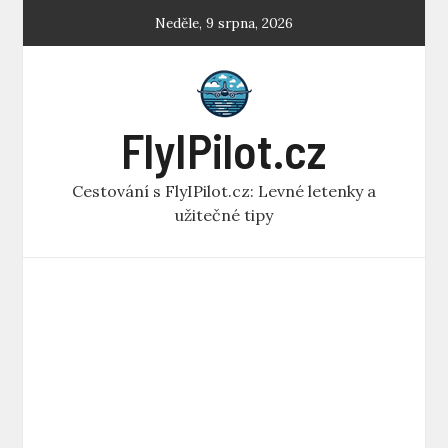
Skip
Neděle, 9 srpna, 2026
to
content
FlyIPilot.cz
Cestování s FlyIPilot.cz: Levné letenky a
užitečné tipy