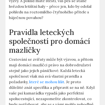
výzvy. A pokud máte štěstí, váš pes se stane
hvězdou letištní haly – přece jen, kdo by odolal
pohledu na roztomilého čtyřnohého přítele s
báječnou povahou?
Pravidla leteckých
společností pro domácí
mazlíčky
Cestování se zvířaty může být výzvou, a přitom
mají domácí mazlíčci právo na dobrodružství
stejně jako jejich páníčkové. Každá letecká
společnost však má svá vlastní pravidla a
požadavky,
které se mohou lišit
. Je proto
důležité znát specifika a připravit se na ně. Když
vaše psí kamarádka vypadá jako perfektní
spolucestující, nezapomeňte zkontrolovat, co
bude potřebovat, aby se s vámi mohla pohodlně