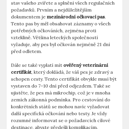
stav vašeho zvířete a splnění všech regulačních
požadavků. Prvním a nejdůležitějším
dokumentem je
mezinárodní očkovací pas
.
Tento pas by měl obsahovat záznamy o všech
potřebných očkováních, zejména proti
vzteklině. Většina leteckých společností
vyžaduje, aby pes byl očkován nejméně 21 dní
před odletem.
Dále se také vyplatí mít
ověřený veterinární
certifikát
, který dokládá, že váš pes je zdravý a
schopen cesty. Tento certifikát obvykle musí být
vystaven do 7–10 dní před odjezdem. Také se
ujistěte, že pes má mikrochip, což je v mnoha
zemích zákonná podmínka. Pro cestování do
konkrétních států se mohou navíc vyžadovat
další specifická očkování nebo testy. Je vždy
rozumné informovat se o požadavcích cílové
destinace, abyste předešli komplikacím.