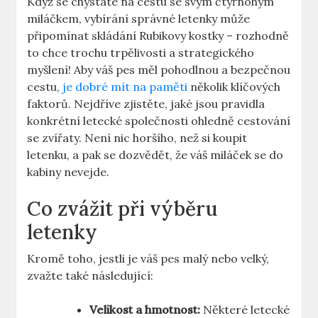
Když se chystáte na cestu se svým čtyřnohým
miláčkem, vybírání správné letenky může
připomínat skládání Rubikovy kostky – rozhodně
to chce trochu trpělivosti a strategického
myšlení! Aby váš pes měl pohodlnou a bezpečnou
cestu,
je dobré mít na paměti
několik klíčových
faktorů. Nejdříve zjistěte, jaké jsou pravidla
konkrétní letecké společnosti ohledně cestování
se zvířaty. Není nic horšího, než si koupit
letenku, a pak se dozvědět, že váš miláček se do
kabiny nevejde.
Co zvážit při výběru
letenky
Kromě toho, jestli je váš pes malý nebo velký,
zvažte také následující:
Velikost a hmotnost:
Některé letecké