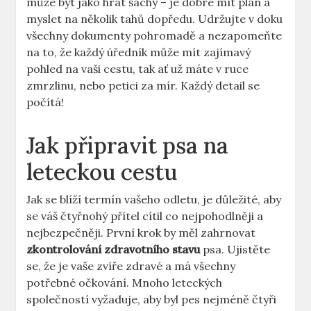
může být jako hrát šachy – je dobré mít plán a
myslet na několik tahů dopředu. Udržujte v doku
všechny dokumenty pohromadě a nezapomeňte
na to, že každý úředník může mít zajímavý
pohled na vaši cestu, tak ať už máte v ruce
zmrzlinu, nebo petici za mír. Každý detail se
počítá!
Jak připravit psa na
leteckou cestu
Jak se blíží termín vašeho odletu, je důležité, aby
se váš čtyřnohý přítel cítil co nejpohodlněji a
nejbezpečněji. První krok by měl zahrnovat
zkontrolování zdravotního stavu
psa. Ujistěte
se, že je vaše zvíře zdravé a má všechny
potřebné očkování. Mnoho leteckých
společností vyžaduje, aby byl pes nejméně čtyři