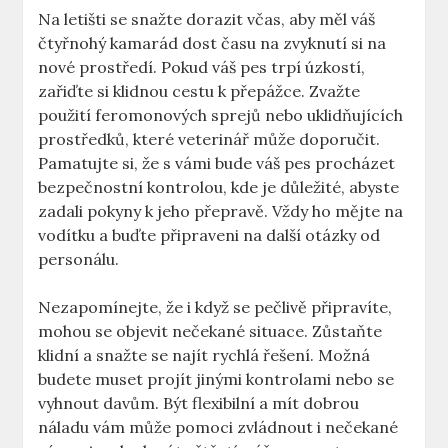
Na letišti se snažte dorazit včas, aby měl váš
čtyřnohý kamarád dost času na zvyknutí si na
nové prostředí. Pokud váš pes trpí úzkostí,
zařiďte si klidnou cestu k přepážce. Zvažte
použití feromonových sprejů nebo uklidňujících
prostředků, které veterinář může doporučit.
Pamatujte si, že s vámi bude váš pes procházet
bezpečnostní kontrolou, kde je důležité, abyste
zadali pokyny k jeho přepravě. Vždy ho mějte na
vodítku a buďte připraveni na další otázky od
personálu.
Nezapomínejte, že i když se pečlivě připravíte,
mohou se objevit nečekané situace. Zůstaňte
klidní a snažte se najít rychlá řešení. Možná
budete muset projít jinými kontrolami nebo se
vyhnout davům. Být flexibilní a mít dobrou
náladu vám může pomoci zvládnout i nečekané