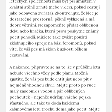
leteckých společností musí být psi umístěni v
kvalitní stěně zrnitě (nebo v kleci, pokud cestují
jako odbavená zvířata). Zkontrolujte, že klec je
dostatečně prostorná, pěkně vyklizená a má
dobré větrání. Nezapomeňte přidat oblíbenou
deku nebo hračku, která psovi poskytne známý
pocit pohodlí. Můžete také zvážit použití
zklidňujícího spreje na bázi feromonů, pokud
víte, že váš pes má sklon k úzkosti během
cestování.
A nakonec, připravte se na to, že v průběhu letu
nebude všechno vždy podle plánu. Možná
zjistíte, že váš pes bude chtít jíst nebo pít v
nejméně vhodnou chvíli. Mějte proto po ruce
malý zásobník s vodou a pár oblíbených
pochoutek – nejenže udržují vašeho pejska
šťastného, ale také to dodá každému
kabinovému letu trochu doma jako pocit. Mějte