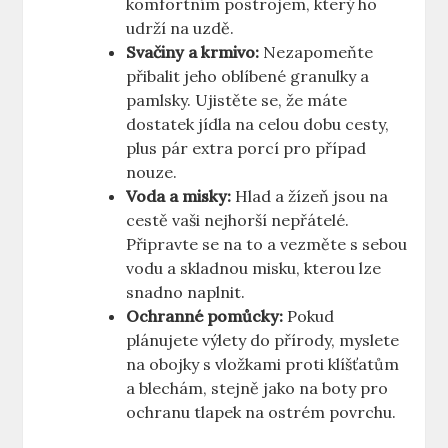
komfortním postrojem, který ho
udrží na uzdě.
Svačiny a krmivo:
Nezapomeňte
přibalit jeho oblíbené granulky a
pamlsky. Ujistěte se, že máte
dostatek jídla na celou dobu cesty,
plus pár extra porcí pro případ
nouze.
Voda a misky:
Hlad a žízeň jsou na
cestě vaši nejhorší nepřátelé.
Připravte se na to a vezměte s sebou
vodu a skladnou misku, kterou lze
snadno naplnit.
Ochranné pomůcky:
Pokud
plánujete výlety do přírody, myslete
na obojky s vložkami proti klíšťatům
a blechám, stejně jako na boty pro
ochranu tlapek na ostrém povrchu.