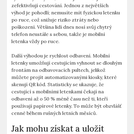
zefektivňují cestování. Jednou z největších
výhod je pohodlí; nemusíte mít fyzickou letenku
po ruce, což snižuje riziko ztráty nebo
poškození. Většina lidí dnes nosí svůj chytrý
telefon neustále s sebou, takže je mobilní
letenka vždy po ruce.
Další výhodou je rychlost odbavení. Mobilní
letenky umožňují cestujícím vyhnout se dlouhým
frontám na odbavovacích pultech, jelikož
můžete projít automatizovanými kiosky, které
skenují QR kód. Statisticky se ukazuje, že
cestující s mobilními letenkami čekají na
odbavení až o 50 % méně času než ti, kteří
používají papírové letenky. To může být obzvlášť
cenné během rušných letních měsíců.
Jak mohu získat a uložit