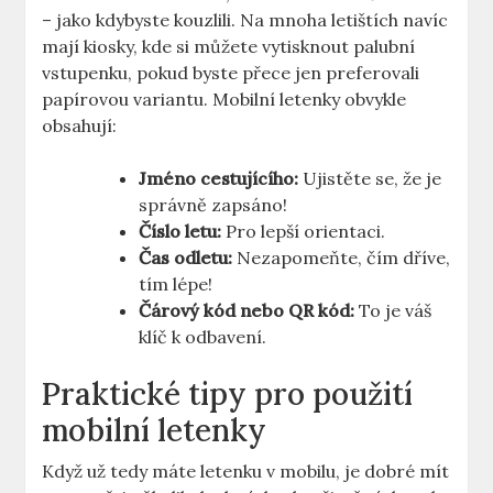
– jako kdybyste kouzlili. Na mnoha letištích navíc
mají kiosky, kde si můžete vytisknout palubní
vstupenku, pokud byste přece jen preferovali
papírovou variantu. Mobilní letenky obvykle
obsahují:
Jméno cestujícího:
Ujistěte se, že je
správně zapsáno!
Číslo letu:
Pro lepší orientaci.
Čas odletu:
Nezapomeňte, čím dříve,
tím lépe!
Čárový kód nebo QR kód:
To je váš
klíč k odbavení.
Praktické tipy pro použití
mobilní letenky
Když už tedy máte letenku v mobilu, je dobré mít