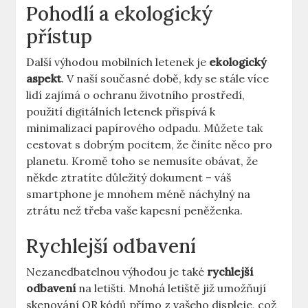
Pohodlí a ekologický
přístup
Další výhodou mobilních letenek je
ekologický
aspekt
. V naší současné době, kdy se stále více
lidí zajímá o ochranu životního prostředí,
použití digitálních letenek přispívá k
minimalizaci papírového odpadu. Můžete tak
cestovat s dobrým pocitem, že činíte něco pro
planetu. Kromě toho se nemusíte obávat, že
někde ztratíte důležitý dokument – váš
smartphone je mnohem méně náchylný na
ztrátu než třeba vaše kapesní peněženka.
Rychlejší odbavení
Nezanedbatelnou výhodou je také
rychlejší
odbavení
na letišti. Mnohá letiště již umožňují
skenování QR kódů přímo z vašeho displeje, což