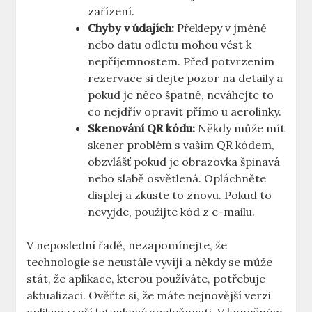
zařízení.
Chyby v údajích:
Překlepy v jméně
nebo datu odletu mohou vést k
nepříjemnostem. Před potvrzením
rezervace si dejte pozor na detaily a
pokud je něco špatně, neváhejte to
co nejdřív opravit přímo u aerolinky.
Skenování QR kódu:
Někdy může mít
skener problém s vaším QR kódem,
obzvlášť pokud je obrazovka špinavá
nebo slabě osvětlená. Opláchněte
displej a zkuste to znovu. Pokud to
nevyjde, použijte kód z e-mailu.
V neposlední řadě, nezapomínejte, že
technologie se neustále vyvíjí a někdy se může
stát, že aplikace, kterou používáte, potřebuje
aktualizaci. Ověřte si, že máte nejnovější verzi