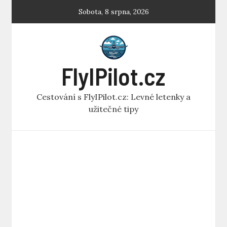
Skip
Sobota, 8 srpna, 2026
to
content
FlyIPilot.cz
Cestování s FlyIPilot.cz: Levné letenky a
užitečné tipy