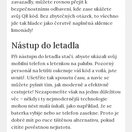
zavazadly, můžete rovnou přejít k
bezpečnostnímu odbavení, kde zase ukážete
svůj QR kód. Bez zbytečných otázek, to všechno
jde tak hladce jako čerstvě naplněná sklenice
limonády!
Nástup do letadla
Při nástupu do letadla stačí, abyste ukázali svůj
mobilní telefon s letenkou na palubu. Pozorný
personál na letišti oskenuje váš kód a voilà, jste
uvnitř. Ušetříte tak spoustu času, a navíc se
můžete pyšnit tím, jak moderně a efektivně
cestujete! Nezapomeňte však na jednu důležitou
věc – někdy i ty nejmodernější technologie
mohou nést malá úskalí, jako například, že se
baterka vybije nebo se telefon zasekne. Proto je
dobré mít po ruce tištěnou alternativu, pokud
cítíte pověstnou nejistotu.