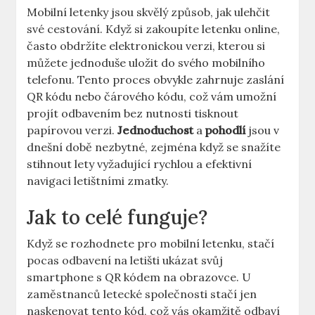
Mobilní letenky jsou skvělý způsob, jak ulehčit
své cestování. Když si zakoupíte letenku online,
často obdržíte elektronickou verzi, kterou si
můžete jednoduše uložit do svého mobilního
telefonu. Tento proces obvykle zahrnuje zaslání
QR kódu nebo čárového kódu, což vám umožní
projít odbavením bez nutnosti tisknout
papírovou verzi.
Jednoduchost
a
pohodlí
jsou v
dnešní době nezbytné, zejména když se snažíte
stihnout lety vyžadující rychlou a efektivní
navigaci letištními zmatky.
Jak to celé funguje?
Když se rozhodnete pro mobilní letenku, stačí
pocas odbavení na letišti ukázat svůj
smartphone s QR kódem na obrazovce. U
zaměstnanců letecké společnosti stačí jen
naskenovat tento kód, což vás okamžitě odbaví