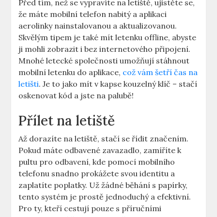
Před tím, než se vypravíte na letiště, ujistěte se,
že máte mobilní telefon nabitý a aplikaci
aerolinky nainstalovanou a aktualizovanou.
Skvělým tipem je také mít letenku offline, abyste
ji mohli zobrazit i bez internetového připojení.
Mnohé letecké společnosti umožňují stáhnout
mobilní letenku do aplikace,
což vám šetří čas na
letišti
. Je to jako mít v kapse kouzelný klíč – stačí
oskenovat kód a jste na palubě!
Přílet na letiště
Až dorazíte na letiště, stačí se řídit značením.
Pokud máte odbavené zavazadlo, zamíříte k
pultu pro odbavení, kde pomocí mobilního
telefonu snadno prokážete svou identitu a
zaplatíte poplatky. Už žádné běhání s papírky,
tento systém je prostě jednoduchý a efektivní.
Pro ty, kteří cestují pouze s příručními