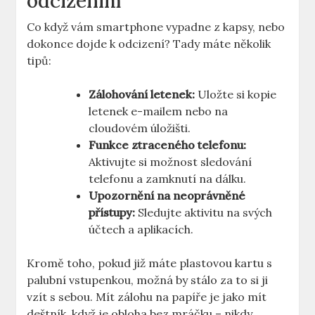
odcizením
Co když vám smartphone vypadne z kapsy, nebo
dokonce dojde k odcizení? Tady máte několik
tipů:
Zálohování letenek:
Uložte si kopie
letenek e-mailem nebo na
cloudovém úložišti.
Funkce ztraceného telefonu:
Aktivujte si možnost sledování
telefonu a zamknutí na dálku.
Upozornění na neoprávněné
přístupy:
Sledujte aktivitu na svých
účtech a aplikacích.
Kromě toho, pokud již máte plastovou kartu s
palubní vstupenkou, možná by stálo za to si ji
vzít s sebou. Mít zálohu na papíře je jako mít
deštník, když je obloha bez mráčku – nikdy