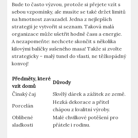
Bude to často výzvou, protože si přejete ‌vzít s
sebou vzpomínky, ale‍ musíte se ‍také držet limitů
na hmotnost zavazadel. Jedna z nejlepších
strategií je vytvořit si seznam. Taková malá⁣
organizace může ušetřit hodně času ​a energie.
⁤A ⁤nezapomeňte: nechcete skončit s několika
kilovými ‍balíčky sušeného masa! Takže si zvolte⁣
strategicky – ⁢malý tunel do vlasti,⁣ ne⁤ těžkopádný
konvoj!
Předměty, které
Důvody
vzít domů
Čínský čaj
Skvělý dárek a zážitek ze země.
Hezká dekorace a přítel
Porcelán
chápou z kvalitní výroby.
Oblíbené
Malé chvilkové potěšení pro ​
sladkosti
přátele i rodinu.