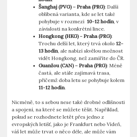
Šanghaj (PVG) – Praha (PRG)
: Další⁢
oblíbená ⁤varianta, kde se ‌let‍ také
pohybuje v rozmezí ⁢
10-12 hodin
, v
závislosti ⁣na konkrétní ⁢lince.
Hongkong (HKG) ​- ⁤Praha (PRG)
:
Trochu delší⁣ let, který‍ trvá okolo‍
12-
13 hodin
, ale nabízí‍ skvělou možnost
vidět⁤ Hongkong, než zamíříte do ČR.
Guanžou (CAN) – Praha ‍(PRG)
: ‍Méně
častá, ale stále zajímavá trasa,
přičemž doba letu se​ pohybuje kolem
11-12 hodin
.
Nicméně, to s sebou⁢ nese také drobné odlišnosti
a spojení, na které se můžete těšit. Například,
pokud se rozhodnete letět přes jedno z
evropských letišť, ⁣jako‍ je Frankfurt nebo Vídeň,
váš let může trvat⁣ o něco déle, ale může vám