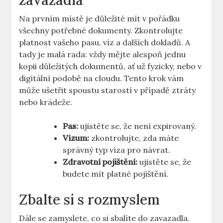
zavazadla
Na prvním ‍místě je důležité mít v pořádku
všechny​ potřebné dokumenty. Zkontrolujte
platnost vašeho​ pasu, víz a dalších dokladů. A⁣
tady je malá rada: vždy mějte alespoň jednu
kopii důležitých⁢ dokumentů, ať⁣ už fyzicky, nebo v
digitální podobě na cloudu. Tento krok vám
může ušetřit spoustu starostí v případě ztráty
nebo krádeže.
Pas:
ujistěte​ se, ​že ‍není‌ expirovaný.
Vízum:
zkontrolujte, zda ​máte
správný typ víza pro návrat.
Zdravotní pojištění:
ujistěte se, že
budete mít‍ platné ‍pojištění.
Zbalte ⁤si s ‌rozmyslem
Dále‍ se zamyslete, co si sbalíte do zavazadla.