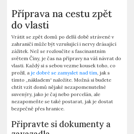
Příprava na cestu zpět
do⁤ vlasti
Vrátit se zpět domů po delší době ⁢strávené v⁤
zahraničí může být vzrušující i nervy drásající
zážitek. Než se rozloučíte s fascinantním
světem Číny, je čas ⁢na přípravy na váš ‍návrat⁤ do​
vlasti.⁤ Každý si s ⁢sebou vezme kousek toho, co
prožil, a ‌
je dobré se zamyslet nad tím
, jak⁣ s
tímto „nákladem“ naložíte. Možná si ⁤budete
chtít vzít domů ⁢nějaké nezapomenutelné
suvenýry, jako je čaj nebo porcelán, ale
nezapomeňte ⁢se ​také postarat, jak je dostat
bezpečně ‍přes hranice.
Připravte si dokumenty a