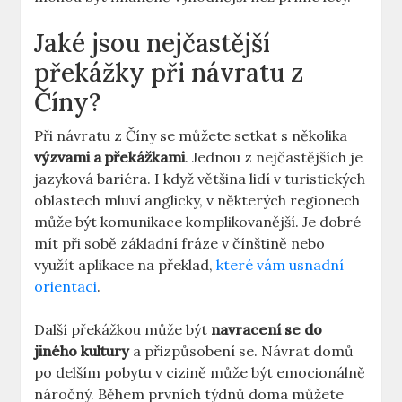
Jaké jsou nejčastější
překážky při návratu​ z
Číny?
Při návratu z Číny se můžete setkat s několika
výzvami a překážkami
. Jednou ‍z nejčastějších je
jazyková bariéra. I když většina⁣ lidí v turistických‌
oblastech ‌mluví anglicky, v některých regionech
‌může být komunikace komplikovanější.⁣ Je dobré⁣
mít při sobě základní ‍fráze v⁤ čínštině nebo‌
využít aplikace ​na překlad,
které vám usnadní
orientaci
.
Další překážkou může ⁤být
navracení se⁢ do
jiného kultury
a ⁣přizpůsobení se. Návrat domů⁢
po ⁢delším pobytu v cizině může být emocionálně
náročný.‌ Během prvních týdnů doma⁢ můžete