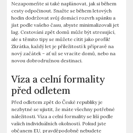
Nezapomeňte si také naplánovat, jak ⁤si během
cesty‌ odpočinout. Snažte se během letových
hodin dodržovat svůj domácí⁢ rozvrh spánku ⁤a‍
jíst podle vašeho ⁤času,‌ abyste minimalizovali jet
⁤lag. Cestování ⁢zpět domů může být stresující,⁤
ale s těmito ‍tipy se můžete cítit jako⁤ profík!
Zkrátka, každý let je příležitostí k přípravě na
⁣nový začátek ‌– ať už se vracíte domů, nebo na
novou dobrodružnou‍ destinaci.
Víza a celní⁢ formality
před odletem
Před odletem zpět do České republiky je
nezbytné se ujistit, že máte všechny potřebné
náležitosti. Víza ​a celní formality se liší podle​
vašich⁢ individuálních ⁣okolností. Pokud​ jste
občanem EU, pravděpodobně nebudete