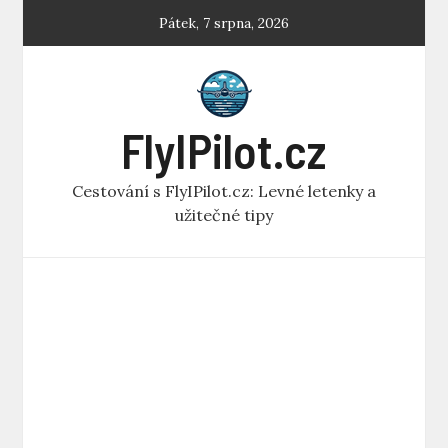
Skip
Pátek, 7 srpna, 2026
to
content
FlyIPilot.cz
Cestování s FlyIPilot.cz: Levné letenky a
užitečné tipy