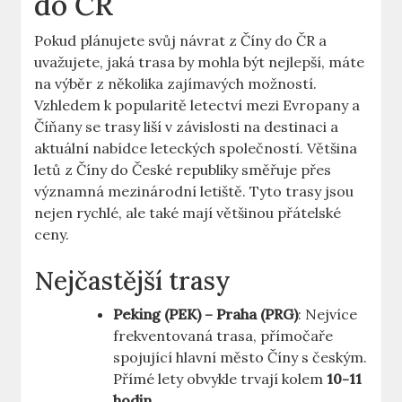
do ČR
Pokud plánujete svůj návrat z Číny do ČR ⁣a
uvažujete, jaká trasa ⁣by mohla být nejlepší, máte
​na výběr ⁢z několika zajímavých možností.
Vzhledem⁢ k popularitě letectví mezi Evropany a
Číňany se⁢ trasy liší v závislosti na ⁤destinaci a
aktuální ⁣nabídce ⁤leteckých společností. ‍Většina
letů z Číny do ⁣České republiky ‌směřuje přes
významná mezinárodní letiště. ⁤Tyto trasy jsou
nejen rychlé, ‍ale ⁤také mají⁣ většinou přátelské
ceny.
Nejčastější trasy
Peking (PEK) – Praha (PRG)
: Nejvíce
⁣frekventovaná trasa, přímočaře
spojující ⁣hlavní město⁢ Číny s‌ českým.
Přímé​ lety obvykle trvají kolem
10-11‍
hodin
.