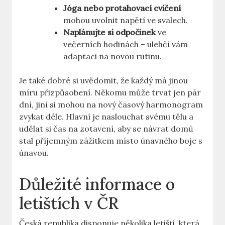
Jóga ⁣nebo⁣ protahovací cvičení
mohou uvolnit ​napětí ve svalech.
Naplánujte si odpočinek
ve
večerních ⁣hodinách – ulehčí vám
adaptaci na novou rutinu.
Je také dobré si uvědomit, že každý má ⁤jinou‌
míru přizpůsobení. Někomu může trvat jen pár
dní, jiní si mohou na nový časový harmonogram
zvykat déle. ‍Hlavní je naslouchat svému‍ tělu a
⁤udělat si čas ⁣na zotavení, aby se návrat domů
stal příjemným zážitkem ⁤místo únavného boje s
únavou.
Důležité informace o
letištích v ČR
Česká republika disponuje několika letišti, která