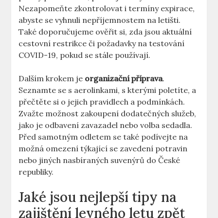
Nezapomeňte zkontrolovat i termíny expirace,
abyste se vyhnuli nepříjemnostem​ na ⁤letišti.
Také ‍doporučujeme ověřit si, zda jsou⁢ aktuální
cestovní restrikce či požadavky na testování
COVID-19, pokud se stále používají.
Dalším krokem je
organizační příprava
.
Seznamte se s aerolinkami, s kterými poletíte, ⁢a
přečtěte si o ‌jejich pravidlech ⁢a podmínkách.
Zvažte ⁤možnost ⁣zakoupení dodatečných služeb,
jako je odbavení zavazadel nebo volba ⁣sedadla.‌
Před samotným odletem se také podívejte na⁢
možná omezení týkající se zavedení ‌potravin
nebo jiných nasbíraných suvenýrů ⁢do‌ České​
republiky.
Jaké jsou nejlepší tipy na
zajištění ⁤levného letu zpět⁢