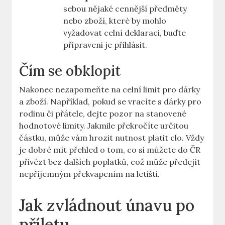
sebou nějaké cennější předměty
nebo ⁢zboží, které by mohlo⁤
vyžadovat celní deklaraci, buďte
připraveni je přihlásit.
Čím se obklopit
Nakonec nezapomeňte na celní limit pro⁤ dárky
a zboží. Například, ⁣pokud se vracíte s dárky pro
rodinu ⁤či přátele, dejte pozor na ⁤stanovené
hodnotové limity. Jakmile‍ překročíte⁤ určitou
⁣částku, může vám hrozit nutnost platit clo. ‌Vždy
‍je dobré mít přehled o tom, co si můžete do ČR
⁢přivézt bez dalších poplatků, ​což může předejít
nepříjemným překvapením na ⁤letišti.
Jak zvládnout únavu po
příletu