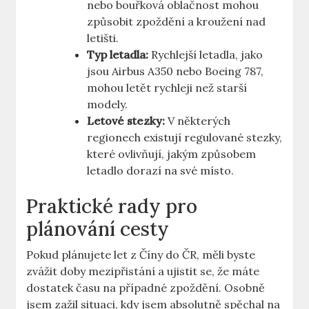
nebo bouřková oblačnost mohou
způsobit ‍zpoždění a kroužení nad
letišti.
Typ letadla:
Rychlejší letadla,​ jako
jsou ⁢Airbus A350⁣ nebo Boeing 787,
mohou letět rychleji než starší
modely.
Letové stezky:
V některých
regionech existují regulované​ stezky,‍
které ovlivňují, jakým ​způsobem
⁢letadlo dorazí ⁢na⁤ své ‍místo.
Praktické rady pro
plánování cesty
Pokud​ plánujete let z⁢ Číny do ČR, ⁤měli byste
zvážit doby⁤ mezipřistání a ujistit​ se, ⁢že máte
dostatek času na‌ případné zpoždění.‍ Osobně
jsem zažil situaci, ⁢kdy ⁢jsem absolutně spěchal na⁤