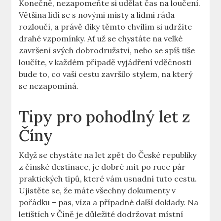
Konečně, nezapomeňte si udělat čas na loučení.
Většina‍ lidí se⁣ s novými místy a lidmi ráda
rozloučí, a⁣ právě díky ​těmto chvílím si udržíte
drahé vzpomínky. Ať už se chystáte na velké
završení ​svých dobrodružství, nebo se spíš tiše
loučíte, v každém případě ​vyjádření vděčnosti
bude to, co vaši cestu završilo stylem, na který
se nezapomíná.
Tipy pro pohodlný let z
Číny
Když se​ chystáte na ⁢let zpět do České republiky
z čínské ​destinace, je dobré mít‍ po ruce pár
praktických tipů,⁣ které vám usnadní ⁣tuto cestu.
Ujistěte‌ se,‍ že máte všechny dokumenty v
pořádku ⁢– pas, víza a případné další doklady. Na
letištích v Číně je důležité ⁢dodržovat místní