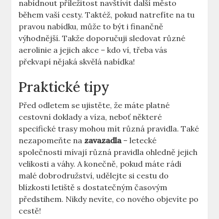
nabídnout ⁣příležitost navštívit další město
během vaší cesty. Taktéž, pokud natrefíte ‍na tu
pravou ⁢nabídku, může to být i finančně
výhodnější. Takže doporučuji sledovat různé
‍aerolinie a jejich ‍akce – kdo ví, třeba vás
překvapí ‌nějaká skvělá nabídka!
Praktické tipy
Před odletem se ujistěte, že máte ⁢platné
cestovní doklady a víza, neboť některé
specifické trasy mohou mít různá pravidla. Také‌
nezapomeňte na
zavazadla
– letecké ​
společnosti mívají různá pravidla ohledně jejich
velikosti a váhy. A konečně, pokud máte rádi
malé dobrodružství, udělejte ‍si cestu do
blízkosti letiště s dostatečným ⁢časovým
předstihem. Nikdy nevíte, co nového objevíte po
cestě!