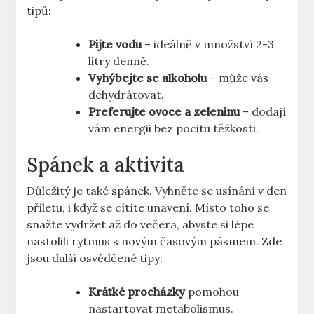
tipů:
Pijte vodu
– ideálně v množství 2-3
litry denně.
Vyhýbejte se alkoholu
– může vás
dehydrátovat.
Preferujte ovoce a zeleninu
– dodají
vám ⁢energii ‍bez pocitu‍ těžkosti.
Spánek a aktivita
Důležitý je také spánek. Vyhněte se usínání v den
příletu, i když se cítíte unavení. Místo toho se
snažte vydržet ⁤až ⁢do večera,​ abyste si lépe
nastolili rytmus s novým‍ časovým pásmem. Zde
jsou další osvědčené tipy:
Krátké procházky
pomohou
‌nastartovat metabolismus.