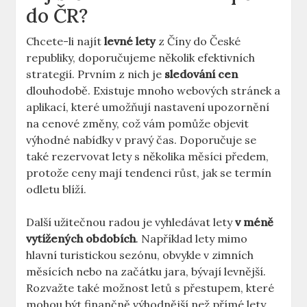
do ČR?
Chcete-li najít
levné lety
z Číny ‍do České
republiky, doporučujeme několik efektivních
strategií. Prvním z nich je
sledování cen
dlouhodobě. Existuje mnoho webových⁢ stránek a
aplikací, které umožňují nastavení ​upozornění
na cenové změny, což‌ vám pomůže⁣ objevit
⁣výhodné ⁣nabídky v pravý čas. Doporučuje se
‍také‍ rezervovat lety s několika měsíci předem,
protože ceny mají tendenci růst, jak se termín
odletu blíží.
Další užitečnou radou je vyhledávat lety
v méně
vytížených obdobích
. Například ⁤lety mimo
hlavní turistickou ⁣sezónu, obvykle v⁤ zimních
měsících nebo na začátku jara, bývají levnější.
Rozvažte také možnost⁢ letů s přestupem, které
mohou být finančně výhodnější než přímé lety.