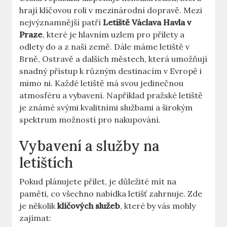
hrají klíčovou roli v mezinárodní dopravě. Mezi
nejvýznamnější patří
Letiště Václava ​Havla v
Praze
, které je hlavním‌ uzlem ​pro přílety a
odlety do a z naší země. Dále máme letiště ⁢v
Brně, Ostravě a dalších městech, která umožňují
snadný přístup k různým destinacím⁤ v ​Evropě ⁤i ​
mimo ni. Každé letiště‌ má ⁢svou jedinečnou
⁢atmosféru a vybavení. Například pražské letiště
je ‍známé svými kvalitními službami a‍ širokým⁣
spektrum možností pro nakupování.
Vybavení a služby na
letištích
Pokud plánujete ⁤přílet, je⁣ důležité mít na ​
paměti, co všechno nabídka letišť zahrnuje. Zde
je několik
klíčových služeb
, které by vás mohly
zajímat: