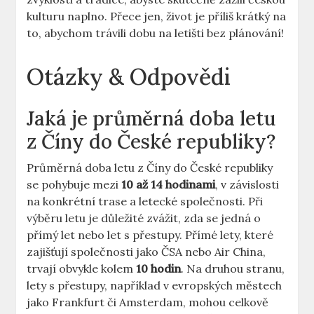
kulturu naplno. Přece ‍jen, život ⁤je příliš krátký na
to, abychom trávili ⁤dobu na⁣ letišti bez plánování!
Otázky & Odpovědi
Jaká je průměrná ​doba letu
z Číny⁤ do České republiky?
Průměrná doba letu z Číny ⁢do‍ České republiky
⁤se pohybuje mezi
10 až‍ 14 hodinami
,⁤ v ​závislosti
na‍ konkrétní trase a letecké společnosti. Při
výběru letu je důležité zvážit,⁤ zda se jedná o
přímý let nebo let s přestupy. Přímé lety, které⁣
zajišťují společnosti jako​ ČSA nebo Air China,
trvají obvykle kolem
10 hodin
. Na druhou stranu,
lety s přestupy, například v evropských městech
jako Frankfurt či Amsterdam, mohou celkově