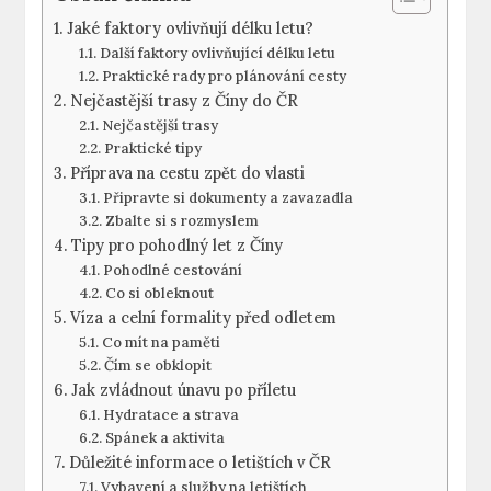
Jaké faktory ovlivňují délku letu?
Další faktory ovlivňující délku ⁢letu
Praktické rady pro plánování cesty
Nejčastější trasy z Číny do ČR
Nejčastější trasy
Praktické tipy
Příprava na cestu zpět do⁤ vlasti
Připravte si dokumenty a zavazadla
Zbalte ⁤si s ‌rozmyslem
Tipy pro pohodlný let z Číny
Pohodlné cestování
Co si obleknout
Víza a celní⁢ formality před odletem
Co ⁢mít na paměti
Čím se obklopit
Jak zvládnout únavu po příletu
Hydratace a strava
Spánek a aktivita
Důležité informace o letištích v ČR
Vybavení a služby na letištích