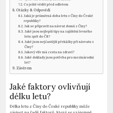
Co ještě vědět před odletem
Otázky & Odpovědi
Jaká je průměrná ​doba letu z Číny⁤ do České
republiky?
Jak⁣ se připravit na návrat domů z Číny?
Jaké jsou nejlepší tipy na zajištění ⁤levného
letu zpět⁢ do ČR?
Jaké jsou nejčastější překážky při návratu​ z
Číny?
Jakový vliv má cesta na zdraví?
Jaké ⁣doklady ⁢jsou potřeba pro mezinárodní
let?
Závěrem
Jaké faktory ovlivňují
délku letu?
Délka letu z Číny‌ do České republiky⁢ může
záviset na řadě faktorů, které‍ se vzájemně