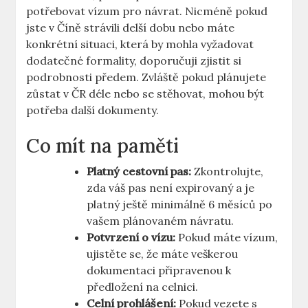
potřebovat⁣ vízum pro ⁤návrat. Nicméně pokud
jste v Číně strávili delší ⁣dobu nebo máte
konkrétní situaci,⁢ která by‌ mohla vyžadovat
dodatečné formality, doporučuji ​zjistit si
podrobnosti předem. Zvláště pokud plánujete
zůstat v ČR déle nebo se stěhovat, mohou‍ být
potřeba další⁣ dokumenty.
Co ⁢mít na paměti
Platný ⁤cestovní pas:
Zkontrolujte,
zda váš pas není expirovaný a je
platný ještě minimálně 6 měsíců po
vašem plánovaném návratu.
Potvrzení o vízu:
⁣Pokud ‍máte vízum,
ujistěte se, že máte⁣ veškerou
dokumentaci připravenou k
předložení na ‌celnici.
Celní ⁣prohlášení:
Pokud vezete s