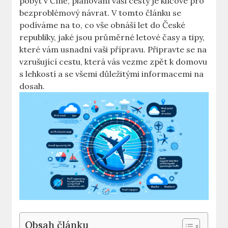
pobyt v Číně, plánování vaší cesty je klíčové pro
bezproblémový‍ návrat. V⁤ tomto ‌článku⁣ se‍
podíváme na to, co⁣ vše obnáší let do České
republiky,‍ jaké jsou ​průměrné letové⁣ časy a tipy,
které vám⁢ usnadní vaši přípravu. Připravte se na
vzrušující cestu, která vás vezme zpět k domovu
s lehkostí a se všemi důležitými ⁣informacemi na
dosah.
Obsah článku