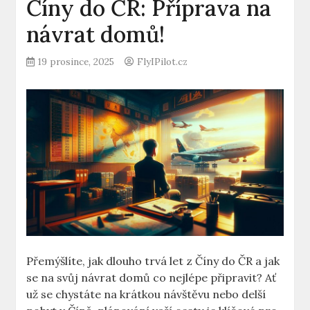
Číny do ČR: Příprava na
návrat domů!
19 prosince, 2025
FlyIPilot.cz
Přemýšlíte, jak dlouho ⁣trvá let z Číny do⁣ ČR a ​jak
se na svůj návrat domů co⁢ nejlépe připravit? Ať
už se chystáte na krátkou návštěvu ‌nebo delší