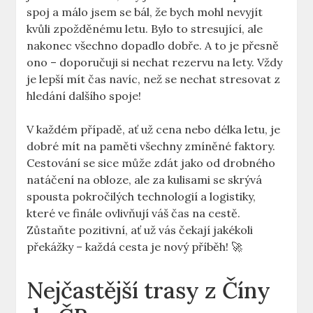
spoj a málo jsem se bál, že bych mohl nevyjít
kvůli ‍zpožděnému letu. Bylo to stresující, ale
nakonec všechno dopadlo dobře. A to je ‍přesně
ono – doporučuji si ​nechat rezervu na lety. Vždy
je lepší ‍mít čas ⁤navíc, než se nechat‌ stresovat ⁤z
hledání dalšího spoje!
V každém případě, ať už cena nebo ⁣délka⁣ letu, je
dobré mít na paměti všechny zmíněné faktory.
Cestování se sice může zdát jako od drobného​
natáčení na‌ obloze, ale za kulisami se skrývá
spousta pokročilých technologií ​a logistiky,
které​ ve finále ⁤ovlivňují váš čas ⁤na cestě.
Zůstaňte pozitivní, ať už vás čekají jakékoli
překážky – každá cesta je nový příběh! 🚀
Nejčastější trasy z Číny