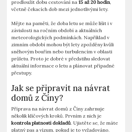
prodloužit dobu cestování na
15 až 20 hodin
,
včetně čekacích dob ‍mezi jednotlivými⁤ lety.
Mějte⁤ na paměti, že doba‍ letu se​ může lišit i v
závislosti na ročním období‍ a‍ aktuálních
meteorologických podmínkách. Například v
zimním období mohou být lety zpožděny kvůli
sněhovým‍ bouřím ⁣nebo turbulencím v oblasti
průletu. Proto je dobré v předstihu sledovat‌
aktuální informace o letu a plánovat⁢ případné
přestupy.
Jak⁣ se připravit na návrat
domů z Číny?
Příprava na návrat domů z Číny zahrnuje
několik klíčových kroků. Prvním z nich je
kontrola platnosti dokladů
. Ujistěte se, že máte
platný‍ pas a vízum, pokud je to‍ vyžadováno.