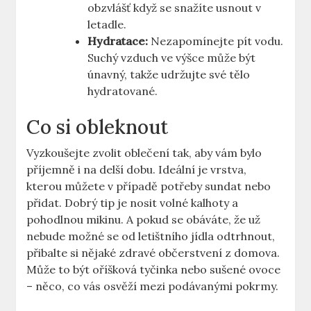
obzvlášť když se snažíte usnout v
letadle.
Hydratace:
Nezapomínejte pít‍ vodu.
Suchý vzduch‍ ve výšce ⁢může⁤ být
únavný, takže udržujte své tělo
hydratované.
Co si obleknout
Vyzkoušejte zvolit oblečení tak, aby vám bylo
příjemně ​i na ⁣delší‍ dobu. ​Ideální je vrstva,
kterou můžete v případě potřeby sundat⁢ nebo
přidat. Dobrý tip je nosit volné kalhoty ‍a
pohodlnou mikinu. A pokud se obáváte, že už‌
nebude možné se ⁣od letištního jídla odtrhnout,
přibalte si ​nějaké ⁤zdravé občerstvení z domova.
Může to být oříšková tyčinka⁤ nebo sušené ovoce
– něco, co ‍vás osvěží mezi podávanými pokrmy.