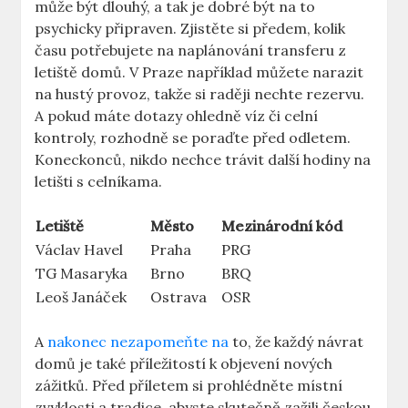
může být dlouhý, a ‌tak je dobré být na ⁤to
psychicky připraven. Zjistěte si⁤ předem, kolik
času ⁤potřebujete na naplánování transferu z
letiště domů. V Praze ⁣například⁣ můžete narazit
na hustý provoz, ‌takže‍ si⁢ raději nechte rezervu.
A pokud máte dotazy ohledně víz či celní
kontroly, rozhodně se poraďte před odletem.
Koneckonců, nikdo nechce trávit další hodiny na
letišti s celníkama.
Letiště
Město
Mezinárodní kód
Václav ⁢Havel
Praha
PRG
TG Masaryka
Brno
BRQ
Leoš Janáček
Ostrava
OSR
A
nakonec nezapomeňte na
to, ⁤že každý návrat
domů je také příležitostí k objevení nových
zážitků. Před příletem si prohlédněte místní
zvyklosti a tradice, abyste skutečně zažili ‍českou