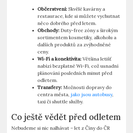
Občerstvení:
Skvělé⁤ kavárny a‌
restaurace, kde si můžete vychutnat
něco dobrého před letem.
Obchody:
Duty-free zóny s⁣ širokým
sortimentem kosmetiky, alkoholu a​
dalších⁤ produktů za zvýhodněné
ceny.
Wi-Fi ‌a konektivita:
Většina‍ letišť
nabízí bezplatné Wi-Fi, což ⁢usnadní
plánování ⁤posledních minut‍ před
odletem.
Transfery:
Možnosti⁤ dopravy do⁤
centra města,
jako jsou autobusy
,
taxi či shuttle služby.
Co ještě vědět před odletem
Nebudeme ⁣si nic​ nalhávat ⁢– let z Číny do⁢ ČR