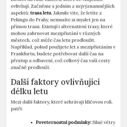
ovlivňují. Začněme⁢ s⁣ jedním z nejvýznamnějších
aspektů:
trasa letu
. Jakmile víte, že letíte z
Pekingu do Prahy, nemusíte si myslet ⁤jen na‍
přímou trasu. Existují‌ i alternativní trasy, které
mohou zahrnovat mezipřistání v různých
městech, což může čas ​letu prodloužit.
Například, pokud použijete let s mezipřistáním v
Frankfurtu, ​budete potřebovat další čas na‌
přestup a ‍odbavení, ⁢což celkový čas vaší cesty
značně prodlouží.
Další faktory ovlivňující
délku ⁢letu
Mezi další‍ faktory, které sehrávají klíčovou‍ roli,
patří:
Poveternostní podmínky:
Silné větry