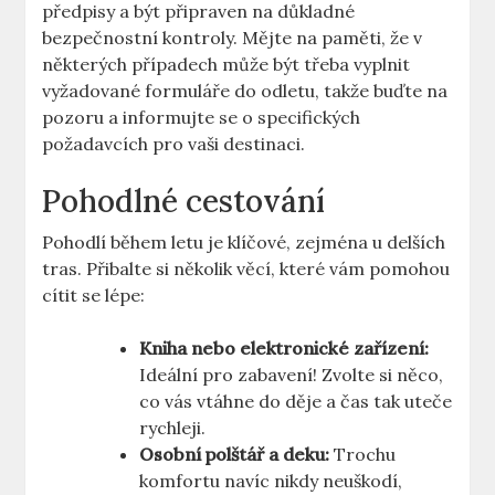
předpisy a být připraven ⁤na důkladné​
bezpečnostní kontroly. Mějte na paměti, že v
některých případech může ⁢být třeba vyplnit
vyžadované ⁣formuláře ⁣do odletu, takže buďte na
pozoru a informujte se o specifických‌
požadavcích pro vaši destinaci.
Pohodlné cestování
Pohodlí během letu je klíčové, ⁤zejména ⁤u delších
tras. Přibalte si několik věcí,⁣ které⁤ vám pomohou
cítit se lépe:
Kniha ‍nebo elektronické zařízení:
Ideální pro⁢ zabavení! Zvolte si něco,
co vás vtáhne do děje a‍ čas tak uteče
​rychleji.
Osobní polštář a deku:
Trochu‍
komfortu navíc nikdy neuškodí,