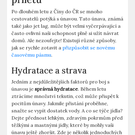
Po dlouhém letu z Číny do ČR​ se mnoho
cestovatelů potýká s únavou. Tato‌ únava, známá
také ​jako ⁣jet⁢ lag, může být velmi vyčerpávající a
‌často ovlivní naši schopnost plně si užít návrat
domů. Ale nezoufejte! Existují různé způsoby,
jak​ se rychle ‍zotavit ⁤a
přizpůsobit se novému
časovému pásmu
.
Hydratace a strava
Jedním z nejdůležitějších faktorů pro boj s
‍únavou ​je
správná hydratace
.⁢ Během letu​
ztrácíme množství tekutin, což může přispět k
pocitům únavy. Jakmile⁢ přistání‌ proběhne,
snažte se vypít dostatek vody. A co se týče jídla?
Dejte přednost lehkým, ‌zdravým pokrmům před
těžkými a mastnými jídly, které by mohly vaši
únavu ještě⁢ zhoršit. Zde je několik⁣ jednoduchých⁢