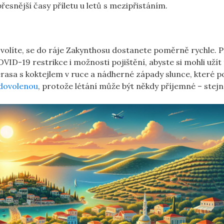
esnější časy příletu u letů s mezipřistáním.
i zvolíte, se do ráje Zakynthosu dostanete poměrně rychle. 
D-19 restrikce i možnosti pojištění, abyste si mohli užít
terasa s koktejlem v ruce a nádherné západy slunce, které p
 dovolenou
, protože létání může být někdy příjemné – stej