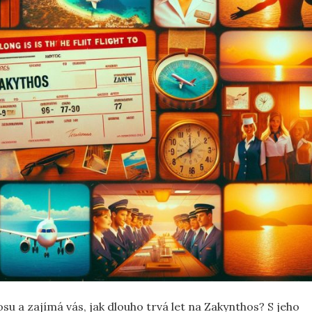
u a zajímá vás, jak dlouho trvá let na Zakynthos? S jeho