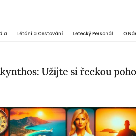
dla
Létání a Cestování
Letecký Personál
O Ná
akynthos: Užijte si řeckou poh