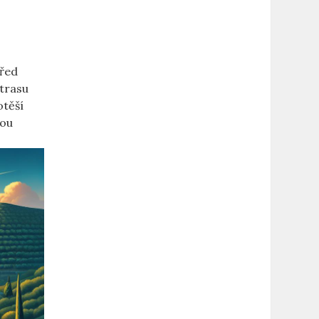
Před
 trasu
otěší
nou