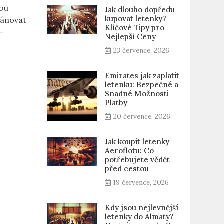
vou
Jak dlouho dopředu
kupovat letenky?
lánovat
Klíčové Tipy pro
–
Nejlepší Ceny
23 července, 2026
Emirates jak zaplatit
letenku: Bezpečné a
Snadné Možnosti
Platby
20 července, 2026
Jak koupit letenky
Aeroflotu: Co
potřebujete vědět
před cestou
19 července, 2026
Kdy jsou nejlevnější
letenky do Almaty?