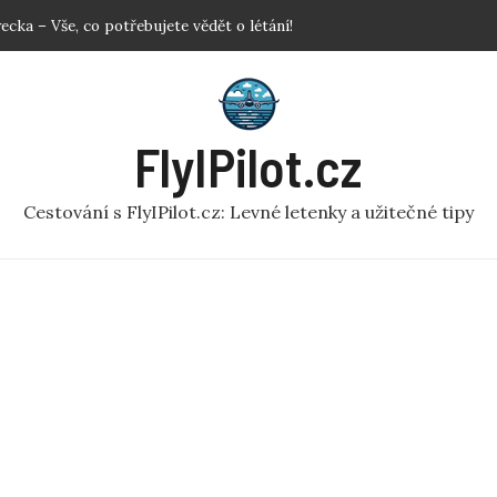
mulátor: Prozkoumejte svět z ptačí perspektivy
em: Užitečné rady pro pohodlné cestování!
vat letenky? Klíčové Tipy pro Nejlepší Ceny
adlem: Jak se rychle zbavit nepříjemnosti?
FlyIPilot.cz
ecka – Vše, co potřebujete vědět o létání!
Cestování s FlyIPilot.cz: Levné letenky a užitečné tipy