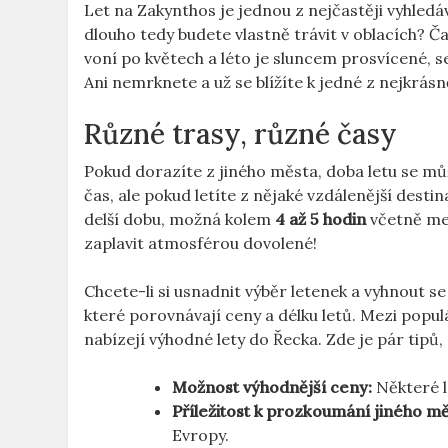
Let na Zakynthos je jednou z nejčastěji vyhledá
dlouho tedy budete vlastně trávit v oblacích? Č
voní po květech a léto je sluncem prosvícené, 
Ani nemrknete a už se blížíte k jedné z nejkrásně
Různé trasy, různé časy
Pokud dorazíte z jiného města, doba letu se mů
čas, ale pokud letíte z nějaké vzdálenější des
delší dobu, možná kolem
4 až 5 hodin
včetně mez
zaplavit atmosférou dovolené!
Chcete-li si usnadnit výběr letenek a vyhnout 
které porovnávají ceny a délku letů. Mezi popu
nabízejí výhodné lety do Řecka. Zde je pár tipů,
Možnost výhodnější ceny:
Některé l
Příležitost k prozkoumání jiného mě
Evropy.