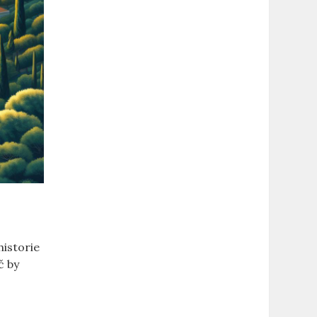
historie
č by