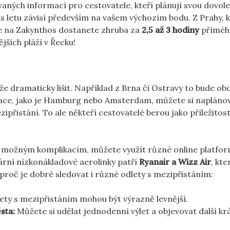
vaných informací pro cestovatele, kteří plánují svou dovole
as letu závisí především na vašem výchozím bodu. Z Prahy, 
se na Zakynthos dostanete zhruba za
2,5 až 3 hodiny
přímého
jších pláží v Řecku!
že dramaticky lišit. Například z Brna či Ostravy to bude o
tinace, jako je Hamburg nebo Amsterdam, můžete si naplánov
ipřistání. To ale někteří cestovatelé berou jako příležitost
se možným komplikacím, můžete využít různé online platfor
lární nízkonákladové aerolinky patří
Ryanair a Wizz Air
, kte
 proč je dobré sledovat i různé odlety s mezipřistáním:
ety s mezipřistáním mohou být výrazně levnější.
sta:
Můžete si udělat jednodenní výlet a objevovat další kr