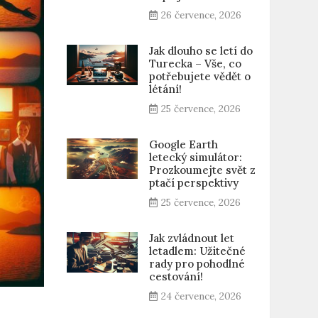
26 července, 2026
Jak dlouho se letí do
Turecka – Vše, co
potřebujete vědět o
létání!
25 července, 2026
Google Earth
letecký simulátor:
Prozkoumejte svět z
ptačí perspektivy
25 července, 2026
Jak zvládnout let
letadlem: Užitečné
rady pro pohodlné
cestování!
24 července, 2026