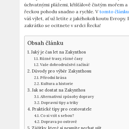
úchvatnými plážemi, křišťálově čistým mořem a p
řeckou pohodu snadno a rychle. V
tomto článku
váš výlet, ať už letíte z jakéhokoli koutu Evropy
zakrátko se ocitnete v srdci Řecka!
Obsah článku
Jaký je čas let na Zakynthos
Různé trasy, různé časy
Vaše dobrodružství začíná!
Důvody pro výběr Zakynthosu
Přírodní krása
Kultura a historie
Jak se dostat na Zakynthos
Alternativní způsoby dopravy
Dopravní tipy a triky
Praktické tipy pro cestovatele
Co si vzít s sebou?
Doprava po ostrově
Zážitky, které si nesmíte nechat ujít