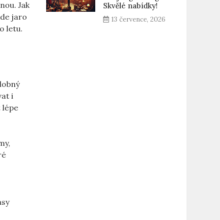
nou. Jak
Skvělé nabídky!
kde jaro
13 července, 2026
 letu.
bdobný
at i
 lépe
my,
ré
ásy