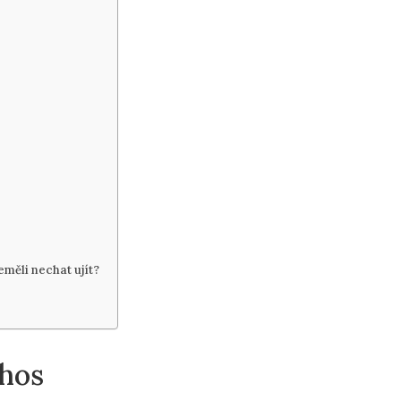
eměli nechat ujít?
thos