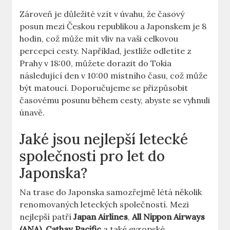
Zároveň je důležité vzít v úvahu, že časový
posun mezi Českou republikou a Japonskem je 8
hodin, což může mít vliv na vaši celkovou
percepci cesty. Například, jestliže odletíte z
Prahy v 18:00, můžete dorazit do Tokia
následující den v 10:00 místního času, což může
být matoucí. Doporučujeme se přizpůsobit
časovému posunu během cesty, abyste se vyhnuli
únavě.
Jaké jsou nejlepší letecké
společnosti pro let do
Japonska?
Na trase do Japonska samozřejmě létá několik
renomovaných leteckých společností. Mezi
nejlepší patří
Japan Airlines
,
All Nippon Airways
(ANA)
,
Cathay Pacific
a také evropské