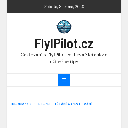
Skip
Sobota, 8 srpna, 2026
to
content
FlyIPilot.cz
Cestování s FlyIPilot.cz: Levné letenky a
užitečné tipy
INFORMACE O LETECH
LÉTÁNÍ A CESTOVÁNÍ