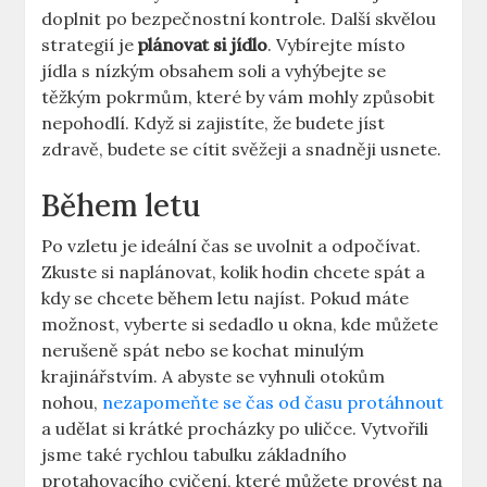
doplnit po bezpečnostní kontrole. Další skvělou
strategií je
plánovat si jídlo
. Vybírejte místo
jídla s nízkým obsahem soli a vyhýbejte se
těžkým pokrmům, které by vám mohly způsobit
nepohodlí. Když si zajistíte, že budete jíst
zdravě, budete se cítit svěžeji a snadněji usnete.
Během letu
Po vzletu je ideální čas se uvolnit a odpočívat.
Zkuste si naplánovat, kolik hodin chcete spát a
kdy se chcete během letu najíst. Pokud máte
možnost, vyberte si sedadlo u okna, kde můžete
nerušeně spát nebo se kochat minulým
krajinářstvím. A abyste se vyhnuli otokům
nohou,
nezapomeňte se čas od času protáhnout
a udělat si krátké procházky po uličce. Vytvořili
jsme také rychlou tabulku základního
protahovacího cvičení, které můžete provést na