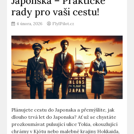
Japonska – Praktické
rady pro vaši cestu!
4 února, 2026
FlyIPilot.cz
Plánujete cestu do Japonska a přemýšlíte, jak
dlouho trvá let do Japonska? Ať už se chystáte
prozkoumávat pulsující ulice Tokia, okouzlující
chrámy v Kjótu nebo malebné krajiny Hokkaida,