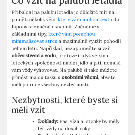
Co vzít na palubu letadla
Při balení na palubu letadla je důležité mít na
paměti několik věcí,
které vám mohou cestu
do
Japonska značně usnadnit. Začněme s
základními tipy,
které vám pomohou
minimalizovat stres
a maximálně využít pohodlí
během letu. Například, nezapomeňte si vzít
občerstvení a vodu
, protože i když většina
leteckých společností nabízí jídlo a pití, nemusí
vám vždy vyhovovat. Na palubě si také můžete
přinést malou tašku s
osobními věcmi
, abyste
měli po ruce všechny nezbytnosti.
Nezbytnosti, které byste si
měli vzít
Doklady:
Pas, víza a letenky by měly
být vždy na dosah ruky.