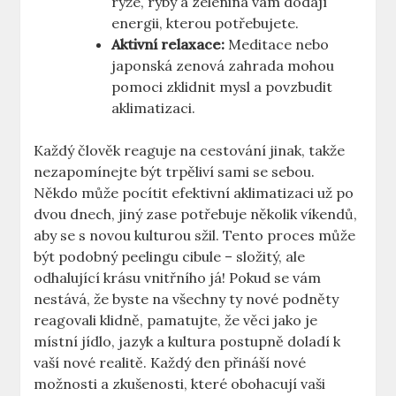
rýže, ryby a zelenina vám dodají
energii, kterou potřebujete.
Aktivní relaxace:
Meditace nebo
japonská zenová zahrada mohou
pomoci zklidnit mysl a povzbudit
aklimatizaci.
Každý člověk reaguje na cestování jinak, takže
nezapomínejte být trpěliví sami se sebou.
Někdo může pocítit efektivní aklimatizaci už po
dvou dnech, jiný zase potřebuje několik víkendů,
aby se s novou kulturou sžil. Tento proces může
být podobný peelingu cibule – složitý, ale
odhalující krásu vnitřního já! Pokud se vám
nestává, že byste na všechny ty nové podněty
reagovali klidně, pamatujte, že věci jako je
místní jídlo, jazyk a kultura postupně doladí k
vaší nové realitě. Každý den přináší nové
možnosti a zkušenosti, které obohacují vaši