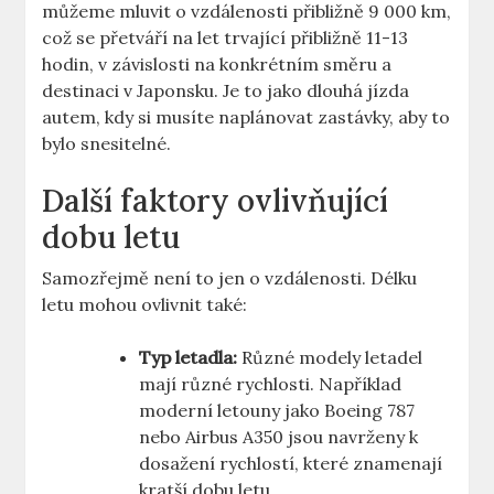
můžeme mluvit o vzdálenosti přibližně 9 000 km,
což se přetváří na let trvající přibližně 11-13
hodin, v závislosti na konkrétním směru a
destinaci v Japonsku. Je to jako dlouhá jízda
autem, kdy si musíte naplánovat zastávky, aby to
bylo snesitelné.
Další faktory ovlivňující
dobu letu
Samozřejmě není to jen o vzdálenosti. Délku
letu mohou ovlivnit také:
Typ letadla:
Různé modely letadel
mají různé rychlosti. Například
moderní letouny jako Boeing 787
nebo Airbus A350 jsou navrženy k
dosažení rychlostí, které znamenají
kratší dobu letu.