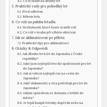
Co si sbalit na dlouhý let
Praktické rady pro pohodlný let
Před odletem
Během letu
Co vzít na palubu letadla
Nezbytnosti, které byste si měli vzít
Co vzít v úvahu při výběru oblečení
Jak se aklimatizovat po příletu
Praktické tipy pro aklimatizaci
Otázky & Odpovědi
Jak dlouho trvá let do Japonska z České
republiky?
Jaké jsou nejlepší letecké společnosti pro let
do Japonska?
Jak si vybrat nejlepší čas na cestu do
Japonska?
Jaké dokumenty a víza potřebuji pro let do
Japonska?
Jakým způsobem se dostanu z letiště do
města?
Je lepší koupit letenky dopředu nebo na