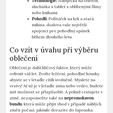
Technologie:
Nabíječka na telefon,
sluchátka a tablet s oblíbenými filmy
nebo knihami.
Pohodlí:
Polštářek na krk a stará
mikina, doslova vaše největší
spojenci pro pohodlný spánek
během dlouhého letu.
Co vzít v úvahu při výběru
oblečení
Oblečení je další klíčový faktor, který může
ovlivnit váš let. Zvolte ležérní, pohodlné kousky,
abyste se v letadle cítili uvolněně. Myslete na
vrstvy! Ať už je v letadle zima nebo vedro, budete
mít možnost se přizpůsobit. A pokud cestujete v
zimě, nezapomeňte také na
nepromokavou
bundu
, která může přijít vhod v případě náhlých
změn počasí, jakmile dorazíte do Japonska.