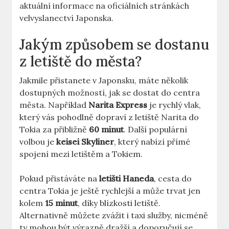
aktuální informace na oficiálních stránkách
velvyslanectví Japonska.
Jakým způsobem se dostanu
z letiště do města?
Jakmile přistanete v Japonsku, máte několik
dostupných možností, jak se dostat do centra
města. Například
Narita Express
je rychlý vlak,
který vás pohodlně dopraví z letiště Narita do
Tokia za přibližně
60 minut
. Další populární
volbou je
keisei Skyliner
, který nabízí přímé
spojení mezi letištěm a Tokiem.
Pokud přistáváte na
letišti Haneda
, cesta do
centra Tokia je ještě rychlejší a může trvat jen
kolem
15 minut
, díky blízkosti letiště.
Alternativně můžete zvážit i taxi služby, nicméně
ty mohou být výrazně dražší a doporučují se