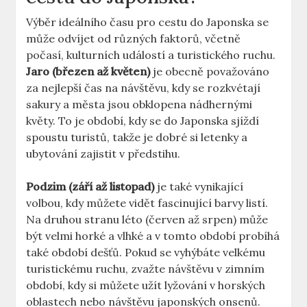
Výběr ideálního času pro cestu do Japonska se
může odvíjet od různých faktorů, včetně
počasí, kulturních událostí a turistického ruchu.
Jaro (březen až květen)
je obecně považováno
za nejlepší čas na návštěvu, kdy se rozkvétají
sakury a města jsou obklopena nádhernými
květy. To je období, kdy se do Japonska sjíždí
spoustu turistů, takže je dobré si letenky a
ubytování zajistit v předstihu.
Podzim (září až listopad)
je také vynikající
volbou, kdy můžete vidět fascinující barvy listí.
Na druhou stranu léto (červen až srpen) může
být velmi horké a vlhké a v tomto období probíhá
také období dešťů. Pokud se vyhýbáte velkému
turistickému ruchu, zvažte návštěvu v zimním
období, kdy si můžete užít lyžování v horských
oblastech nebo návštěvu japonských onsenů.