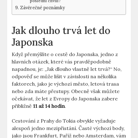
poslední chvíli?
Závěrečné poznámky
Jak dlouho trvá let do
Japonska
Když přemýšlíte o cestě do Japonska, jedno z
hlavních otázek, které vás pravděpodobně
napadnou, je: „Jak dlouho vlastně let trvá?“ No,
odpověď se může lišit v závislosti na několika
faktorech, jako je výchozí město, letová trasa
nebo zda máte přestupy. Obecně však můžete
očekávat, že let z Evropy do Japonska zabere
přibližně
11 až 14 hodin
.
Cestování z Prahy do Tokia obvykle vyžaduje
alespoň jedno mezipřistání. Časté výchozí body,
jako jsou Frankfurt, Paříž nebo Amsterdam, vám