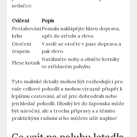
sedačce:
Cvičení
Popis
Protahování
Pomalu naklápějte hlavu doprava,
krku
zpět do středu a vlevo.
Otočení
V sedě se otočte v pase doprava a
trupem
pak vlevo.
Natáhněte nohy a ohněte kotníky
Flexe kotník
ve střídavém pohybu.
Tyto malinké detaily mohou být rozhodující pro
vaše celkové pohodlí a mohou výrazně přispět k
lepšímu cestování, ať už jste dobrodruh nebo
jen hledač pohodlí. Dlouhý let do Japonska může
být náročný, ale s trochu přípravy a s těmito
praktickými radami si ho můžete užít naplno!