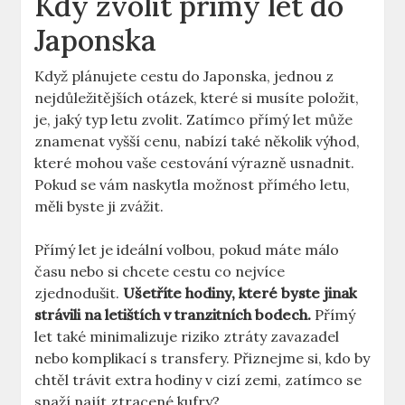
Kdy zvolit přímý let do
Japonska
Když plánujete cestu do Japonska, jednou z
nejdůležitějších otázek, které si musíte položit,
je, jaký typ letu zvolit. Zatímco přímý let může
znamenat vyšší cenu, nabízí také několik výhod,
které mohou vaše cestování výrazně usnadnit.
Pokud se vám naskytla možnost přímého letu,
měli byste ji zvážit.
Přímý let je ideální volbou, pokud máte málo
času nebo si chcete cestu co nejvíce
zjednodušit.
Ušetříte hodiny, které byste jinak
strávili na letištích v tranzitních bodech.
Přímý
let také minimalizuje riziko ztráty zavazadel
nebo komplikací s transfery. Přiznejme si, kdo by
chtěl trávit extra hodiny v cizí zemi, zatímco se
snaží najít ztracené kufry?