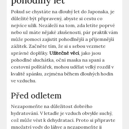
pohodlný let
Pokud se chystáte na dlouhý let do Japonska, je
důležité být připravený, abyste si cestu co
nejvíce užili. Nezáleží na tom, zda letíte poprvé
nebo už máte nějaké zkušenosti, pár praktik vám
může pomoci zajistit pohodlnější a příjemnější
zážitek. Začněte tím, že si s sebou vezmete
správné doplňky.
Užitečné věci
, jako jsou
pohodlné sluchátka, oční maska na spaní a
cestovní polštářek, mohou udělat velký rozdíl v
kvalitě spánku, zejména během dlouhých hodin
ve vzduchu.
Před odletem
Nezapomeňte na důležitost dobrého
hydratování. V letadle je vzduch obvykle suchý,
což může vést k dehydrataci. Proto si připravte
množství vody do láhve a nezapomeňte ji