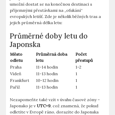
umožní dostat se na konečnou destinaci s
příjemnými přestávkami na „oťukání“
evropských letišť. Zde je několik běžných tras a
jejich průměrná délka letu:
Průměrné doby letu do
Japonska
Město
Průměrná doba
Počet
odletu
letu
přestupů
Praha
11-14 hodin
1-2
Vídeň
11-13 hodin
1
Frankfurt
10-12 hodin
1
Paříž
11-13 hodin
1
Nezapomeňte také vzít v úvahu časové zóny –
Japonsko je v
UTC+9
, což znamená, že pokud
odletíte v Evropě ráno, dorazíte do Japonska