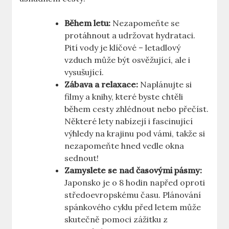
Během letu:
Nezapomeňte se
protáhnout a udržovat hydrataci.
Pití vody je klíčové – letadlový
vzduch může být osvěžující, ale i
vysušující.
Zábava a relaxace:
Naplánujte si
filmy a knihy, které byste chtěli
během cesty zhlédnout nebo přečíst.
Některé lety nabízejí i fascinující
výhledy na krajinu pod vámi, takže si
nezapomeňte hned vedle okna
sednout!
Zamyslete se nad časovými pásmy:
Japonsko je o 8 hodin napřed oproti
středoevropskému času. Plánování
spánkového cyklu před letem může
skutečně pomoci zážitku z