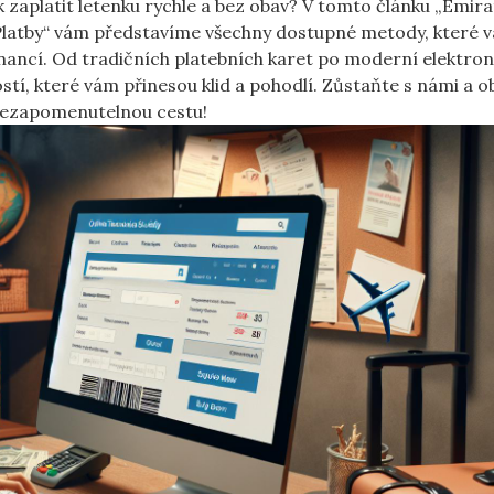
k zaplatit letenku rychle a bez obav? V tomto článku „Emira
 Platby“ vám představíme všechny dostupné metody, které 
inancí. Od tradičních platebních karet po moderní elektron
tí, které vám přinesou klid a pohodlí. Zůstaňte s námi a o
a nezapomenutelnou cestu!