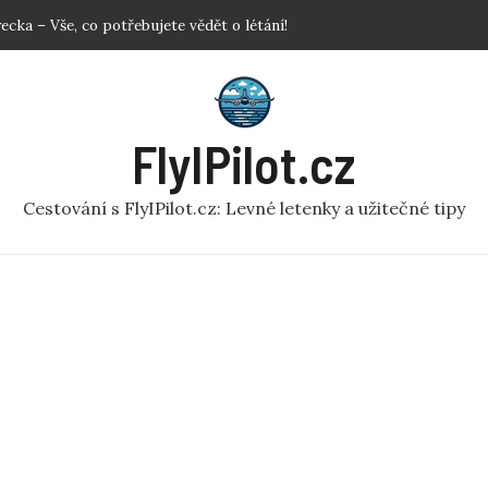
mulátor: Prozkoumejte svět z ptačí perspektivy
em: Užitečné rady pro pohodlné cestování!
vat letenky? Klíčové Tipy pro Nejlepší Ceny
adlem: Jak se rychle zbavit nepříjemnosti?
FlyIPilot.cz
Cestování s FlyIPilot.cz: Levné letenky a užitečné tipy