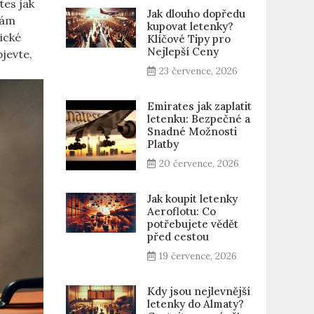
tes jak
Jak dlouho dopředu
vám
kupovat letenky?
ické
Klíčové Tipy pro
Nejlepší Ceny
bjevte,
23 července, 2026
Emirates jak zaplatit
letenku: Bezpečné a
Snadné Možnosti
Platby
20 července, 2026
Jak koupit letenky
Aeroflotu: Co
potřebujete vědět
před cestou
19 července, 2026
Kdy jsou nejlevnější
letenky do Almaty?