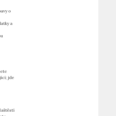
bavy o
latky a
ou
jete
ící; jde
Naštěstí