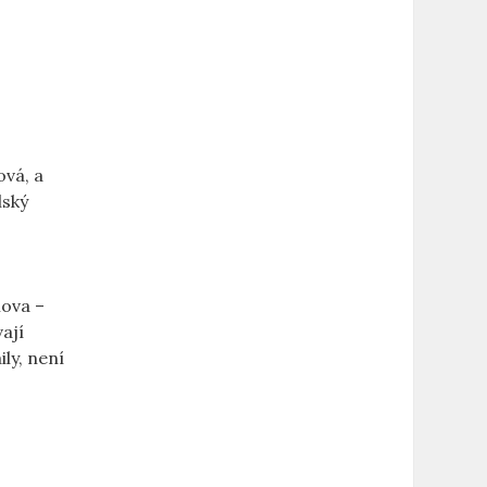
ová, a
lský
mova –
ají
ily, není