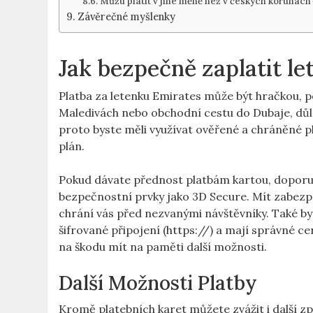
Můžu platit v jiné měně než v českých korunách
Závěrečné myšlenky
Jak bezpečně zaplatit l
Platba za letenku Emirates může být hračkou, po
Maledivách nebo obchodní cestu do Dubaje, důle
proto byste měli využívat ověřené a chráněné p
plán.
Pokud dávate přednost platbám kartou, doporuč
bezpečnostní prvky jako 3D Secure. Mít zabezp
chrání vás před nezvanými návštěvníky. Také by
šifrované připojení (https://) a mají správné cert
na škodu mít na paměti další možnosti.
Další Možnosti Platby
Kromě platebních karet můžete zvážit i další z