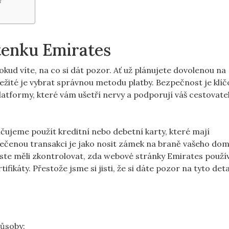
?
etenku Emirates
kud víte, na co si dát pozor. Ať už plánujete dovolenou na
žité je vybrat správnou metodu platby. Bezpečnost je klíč
latformy, které vám ušetří nervy a podporují váš cestovate
ujeme použít kreditní nebo debetní karty, které mají
ečenou transakci je jako nosit zámek na braně vašeho do
ste měli zkontrolovat, zda webové stránky Emirates použív
ifikáty. Přestože jsme si jisti, že si dáte pozor na tyto deta
působy: