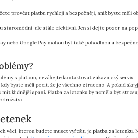
te provést platbu rychleji a bezpečněji, aniž byste měli o
 staromódní, ale stále efektivní. Jen si dejte pozor na pop
 Pay nebo Google Pay mohou být také pohodlnou a bezpečn
roblémy?
blémy s platbou, neváhejte kontaktovat zákaznický servis
 kdy byste měli pocit, že je všechno ztraceno. A pokud skry
ít klidnější spaní. Platba za letenku by neměla být stresuj
odružství.
letenek
h věcí, kterou budete muset vyřešit, je platba za letenku. 