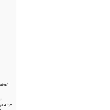
rates?
?
 platby?