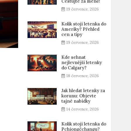
Cestujte za méně!
19 července, 2026
Kolik stojí letenka do
Ameriky? Přehled
cen a tipy
19 července, 2026
Kde sehnat
nejlevnější letenky
do Calgary?
18 července, 2026
Jak hledat letenky za
korunu: Objevte
tajné nabídky
14 července, 2026
Kolik stojí letenka do
Pchjongčchangu?