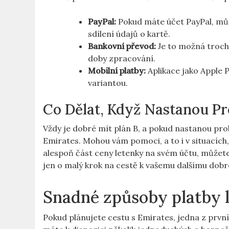
PayPal:
Pokud máte účet PayPal, může
sdílení údajů o kartě.
Bankovní převod:
Je to možná trochu
doby zpracování.
Mobilní platby:
Aplikace jako Apple
variantou.
Co Dělat, Když Nastanou P
Vždy je dobré mít plán B, a pokud nastanou pro
Emirates. Mohou vám pomoci, a to i v situacích,
alespoň část ceny letenky na svém účtu, můžete m
jen o malý krok na cestě k vašemu dalšímu dobr
Snadné způsoby platby 
Pokud plánujete cestu s Emirates, jedna z prvníc