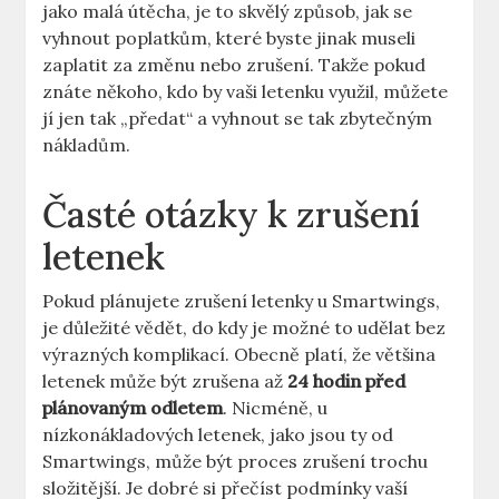
jako malá útěcha, je to skvělý způsob, jak se
vyhnout poplatkům, které byste jinak museli
zaplatit za změnu nebo zrušení. Takže pokud
znáte někoho, kdo by vaši letenku využil, můžete
jí jen tak „předat“ a vyhnout se tak zbytečným
nákladům.
Časté otázky k zrušení
letenek
Pokud plánujete zrušení letenky u Smartwings,
je důležité vědět, do kdy je možné to udělat bez
výrazných komplikací. Obecně platí, že většina
letenek může být zrušena až
24 hodin před
plánovaným odletem
. Nicméně, u
nízkonákladových letenek, jako jsou ty od
Smartwings, může být proces zrušení trochu
složitější. Je dobré si přečíst podmínky vaší