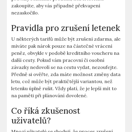
zakoupíte, aby vás případné překvapení
nezaskočilo.
Pravidla pro zrušení letenek
U některých tarifů může být zrušení zdarma, ale
míváte pak nárok pouze na částečné vrácení
peněz, obvykle v podobě kreditního voucheru na
další cesty. Pokud vám pracovní či osobní
závazky nedovolí se na cestu vydat, nezoufejte.
Předně si ověřte, zda máte možnost změny data
letu, což může být praktičtější variantou, než
letenku úplně rušit. Vždy platí, že je lepší mít to
na paměti při plánování dovolené.
Co říká zkušenost
uživatelů?
Mnozí uživatelé se shodují, že proces zrušení