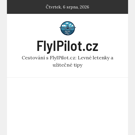
Skip
Čtvrtek, 6 srpna, 2026
to
content
FlyIPilot.cz
Cestování s FlyIPilot.cz: Levné letenky a
užitečné tipy