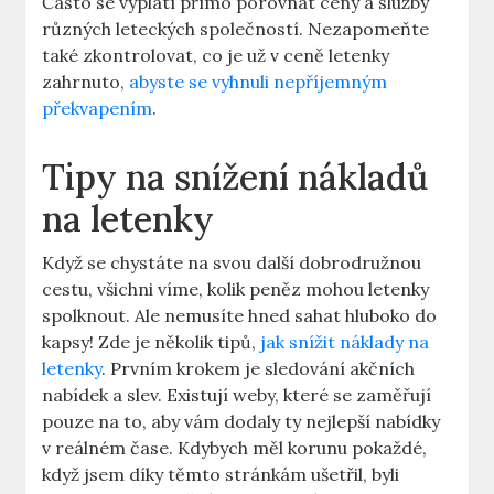
Často se vyplatí přímo porovnat ceny a služby
různých leteckých společností. Nezapomeňte
také zkontrolovat, co je už v ceně letenky
zahrnuto,
abyste se vyhnuli nepříjemným
překvapením
.
Tipy na snížení nákladů
na letenky
Když se chystáte na svou další dobrodružnou
cestu, všichni víme, kolik peněz mohou letenky
spolknout. Ale nemusíte hned sahat hluboko do
kapsy! Zde je několik tipů,
jak snížit náklady na
letenky
. Prvním krokem je sledování akčních
nabídek a slev. Existují weby, které se zaměřují
pouze na to, aby vám dodaly ty nejlepší nabídky
v reálném čase. Kdybych měl korunu pokaždé,
když jsem díky těmto stránkám ušetřil, byli