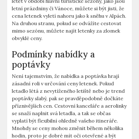
letět v období hlavní turistické sezóny, jako jsou
letní prázdniny či Vánoce, můžete si být jisti, že
cena letenek vyletí nahoru jako k sněhu v Alpách.
Na druhou stranu, pokud se odvážíte cestovat
mimo sezónu, můžete najít letenky za zlomek
obvyklé ceny.
Podmínky nabídky a
poptávky
Není tajemstvím, že nabídka a poptávka hrají
zásadní roli v určování ceny letenek. Pokud
letadlo létá z nevytíženého letiště nebo je trend
poptávky slabý, pak se pravděpodobně dočkáte
příznivějších cen. Cestovní kanceláře a aerolinky
se snaží naplnit svá letadla, a tak se občas
vyplatí být flexibilní ohledně vašeho itineráře.
Mnohdy se ceny mohou změnit během několika
hodin, proto je dobré mít oči otevřené a být