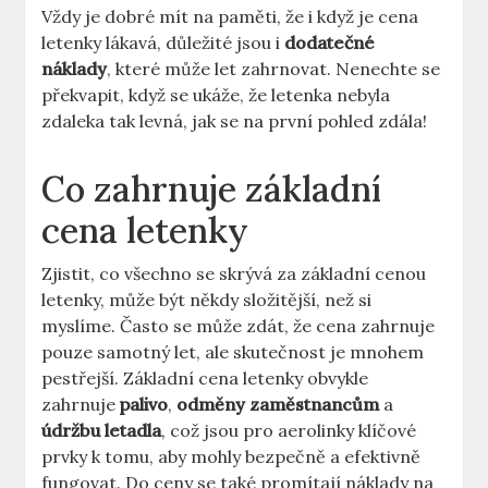
Vždy je dobré mít na paměti, že i když je cena
letenky lákavá, důležité jsou i
dodatečné
náklady
, které může let zahrnovat. Nenechte se
překvapit, když se ukáže, že letenka nebyla
zdaleka tak levná, jak se na první pohled zdála!
Co zahrnuje základní
cena letenky
Zjistit, co všechno se skrývá za základní cenou
letenky, může být někdy složitější, než si
myslíme. Často se může zdát, že cena zahrnuje
pouze samotný let, ale skutečnost je mnohem
pestřejší. Základní cena letenky obvykle
zahrnuje
palivo
,
odměny zaměstnancům
a
údržbu letadla
, což jsou pro aerolinky klíčové
prvky k tomu, aby mohly bezpečně a efektivně
fungovat. Do ceny se také promítají náklady na