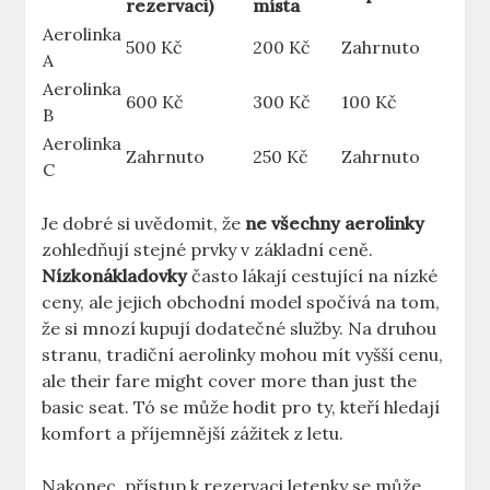
rezervaci)
místa
Aerolinka
500 Kč
200 Kč
Zahrnuto
A
Aerolinka
600 Kč
300 Kč
100 Kč
B
Aerolinka
Zahrnuto
250 Kč
Zahrnuto
C
Je dobré si uvědomit, že
ne všechny aerolinky
zohledňují stejné prvky v základní ceně.
Nízkonákladovky
často lákají cestující na nízké
ceny, ale jejich obchodní model spočívá na tom,
že si mnozí kupují dodatečné služby. Na druhou
stranu, tradiční aerolinky mohou mít vyšší cenu,
ale their fare might cover more than just the
basic seat. Tó se může hodit pro ty, kteří hledají
komfort a příjemnější zážitek z letu.
Nakonec, přístup k rezervaci letenky se může