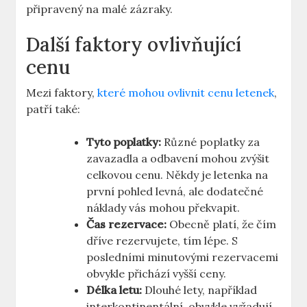
připravený na malé zázraky.
Další faktory ovlivňující
cenu
Mezi faktory,
které mohou ovlivnit cenu letenek
,
patří také:
Tyto poplatky:
Různé poplatky za
zavazadla a odbavení mohou zvýšit
celkovou cenu. Někdy je letenka na
první pohled levná, ale dodatečné
náklady vás mohou překvapit.
Čas rezervace:
Obecně platí, že čím
dříve rezervujete, tím lépe. S
posledními minutovými rezervacemi
obvykle přichází vyšší ceny.
Délka letu:
Dlouhé lety, například
interkontinentální, obvykle vyžadují