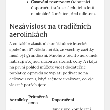
Časování rezervace:
Odborníci
doporučují stát se sledujícím letů
minimálně 2 měsíce před odletem.
Nezávislost na tradičních
aerolinkách
A co takhle zkusit nízkonákladové letecké
společnosti? Nikdo neříká, že všechny zážitky
musí být grandiózní. Mnohé z těchto aerolinek
nabízejí stejnou službu za zlomek ceny. A i když
na první pohled můžete vidět dodatečné
poplatky, opravdu se vyplatí podívat se na
celkovou cenu, když začnete uvažovat, co vše
vlastně potřebujete.
Průměrná
Aerolinky
Doporučení
cena
Super pro komfortní