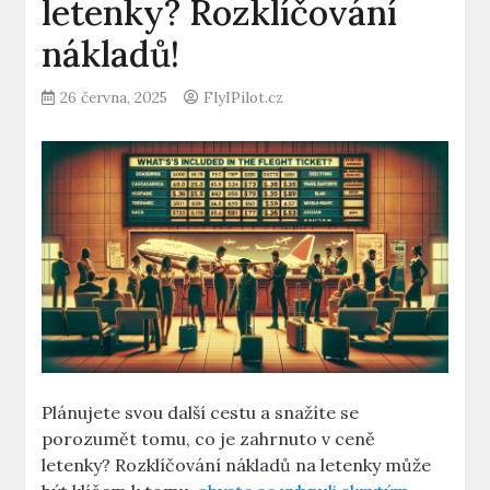
letenky? Rozklíčování
nákladů!
26 června, 2025
FlyIPilot.cz
Plánujete svou další cestu a snažíte se
porozumět tomu, co je zahrnuto v ceně
letenky? Rozklíčování nákladů na letenky může