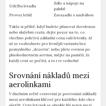
Jídlo a nápoje na
Údržba letadla
palubě
Provoz letišť
Zavazadlo s nadváhou
Takže si příště, když budete plánovat dovolenou
nebo služební cestu, dejte pozor na to, co
všechno pokrývá základní cena vaší letenky. Ať
už se rozhodnete pro levnější variantu bez
pomyslného „dezertu“, nebo jdete rovnou po
plnohodnotném servisu, mějte na paměti, že
každý cent se počítá, a to i ve vzduchu!
Srovnání nákladů mezi
aerolinkami
V dnešním světě cestování je porovnání nákladů
mezi aerolinkami klíčové pro každého, kdo chce
ušetřit. Ceny letenek se obvykle liší nejen mezi