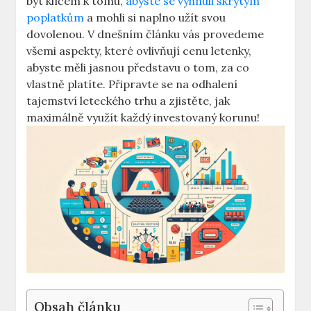
být klíčem k tomu,
abyste se vyhnuli skrytým
poplatkům
a mohli si naplno užít svou
dovolenou. V dnešním článku vás provedeme
všemi aspekty, které ovlivňují cenu letenky,
abyste měli jasnou představu o tom, za co
vlastně platíte. Připravte se na odhalení
tajemství leteckého trhu a zjistěte, jak
maximálně využít každý investovaný korunu!
Obsah článku