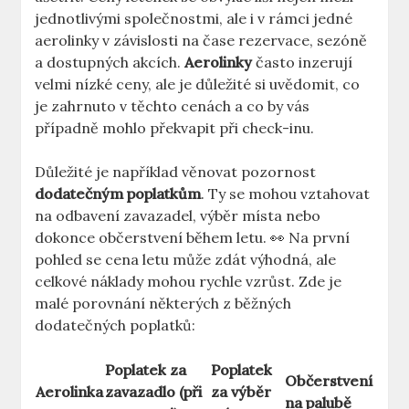
jednotlivými společnostmi, ale i v rámci jedné
aerolinky v závislosti na čase rezervace, sezóně
a dostupných akcích.
Aerolinky
často inzerují
velmi nízké ceny, ale je důležité si uvědomit, co
je zahrnuto v těchto cenách a co by vás
případně mohlo překvapit při check-inu.
Důležité je například věnovat pozornost
dodatečným poplatkům
. Ty se mohou vztahovat
na odbavení zavazadel, výběr místa nebo
dokonce občerstvení během letu. 👀 Na první
pohled se cena letu může zdát výhodná, ale
celkové náklady mohou rychle vzrůst. Zde je
malé porovnání některých z běžných
dodatečných poplatků:
Poplatek za
Poplatek
Občerstvení
Aerolinka
zavazadlo (při
za výběr
na palubě