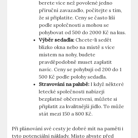
berete více než povolené jedno
příruční zavazadlo, počítejte s tím,
že si připlatíte. Ceny se často liší
podle společnosti a mohou se
pohybovat od 500 do 2000 Kč na kus.
Výběr sedadla:
Chcete-li sedět
blízko okna nebo na místě s více
místem na nohy, budete
pravděpodobně muset zaplatit
navíc. Ceny se pohybují od 200 do 1
500 Kč podle polohy sedadla.
Stravování na palubě:
I když některé
letecké společnosti nabízejí
bezplatné občerstvení, můžete si
připlatit za kvalitnější jídlo. To může
stát mezi 150 a 800 Kč.
Při plánování své cesty je dobré mít na paměti i
tyto potenciální náklady. Místo abyste před