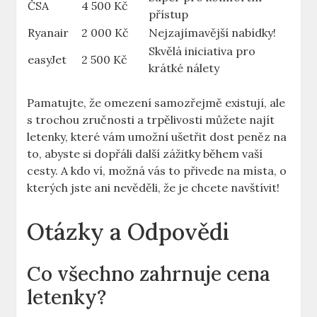
ČSA
4 500 Kč
přístup
Ryanair
2 000 Kč
Nejzajímavější nabídky!
Skvělá iniciativa pro
easyJet
2 500 Kč
krátké nálety
Pamatujte, že omezení samozřejmě existují, ale
s trochou zručnosti a trpělivosti můžete najít
letenky, které vám umožní ušetřit dost peněz na
to, abyste si dopřáli další zážitky během vaší
cesty. A kdo ví, možná vás to přivede na místa, o
kterých jste ani nevěděli, že je chcete navštívit!
Otázky a Odpovědi
Co všechno zahrnuje cena
letenky?