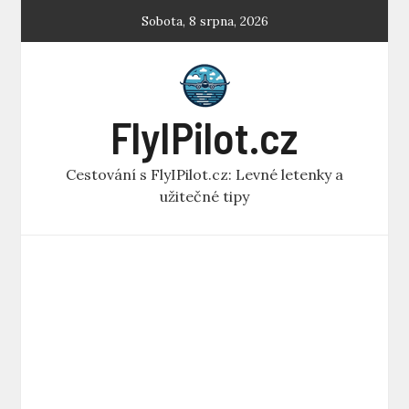
Skip
Sobota, 8 srpna, 2026
to
content
FlyIPilot.cz
Cestování s FlyIPilot.cz: Levné letenky a
užitečné tipy