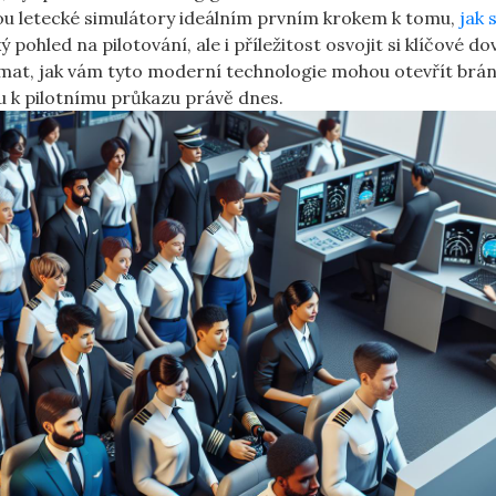
sou ‌letecké simulátory ideálním prvním krokem k tomu,
jak 
ký pohled na pilotování, ale i příležitost osvojit si klíčové d
mat, jak vám tyto moderní⁣ technologie mohou otevřít brá
tu k pilotnímu průkazu právě⁣ dnes.