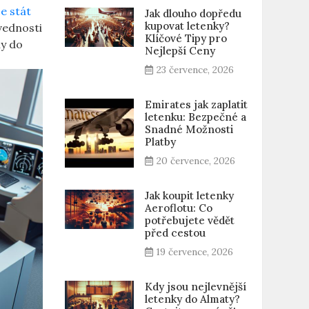
se stát
Jak dlouho dopředu
kupovat letenky?
ovednosti
Klíčové Tipy pro
ny do
Nejlepší Ceny
23 července, 2026
Emirates jak zaplatit
letenku: Bezpečné a
Snadné Možnosti
Platby
20 července, 2026
Jak koupit letenky
Aeroflotu: Co
potřebujete vědět
před cestou
19 července, 2026
Kdy jsou nejlevnější
letenky do Almaty?