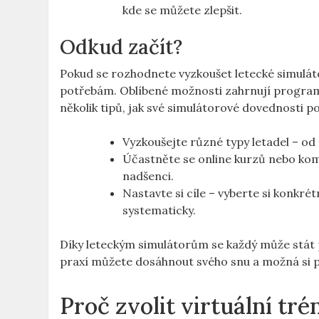
kde se můžete ​zlepšit.
Odkud začít?
Pokud se rozhodnete vyzkoušet letecké simulátory
potřebám. ‍Oblíbené možnosti zahrnují progra
několik tipů, jak své simulátorové dovednosti p
Vyzkoušejte různé typy letadel – ‍o
Účastněte se online kurzů nebo komun
nadšenci.
Nastavte​ si cíle – vyberte si konkrét
systematicky.
Díky leteckým simulátorům se ⁣každý může stát p
praxí můžete ⁤dosáhnout svého snu a možná si př
Proč⁤ zvolit virtuální tré