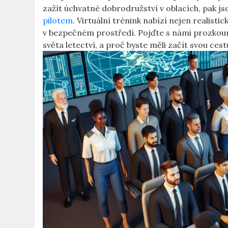
zažít úchvatné dobrodružství v​ oblacích, pak j
pilotem
. Virtuální trénink nabízí nejen realistic
v bezpečném prostředí. Pojďte⁢ s námi prozkou
světa letectví, a proč byste měli začít ‍svou ces