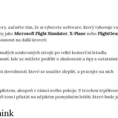
, začněte tím, že ⁢si vyberete ⁣software, který ‌vyhovuje v
my jako
Microsoft Flight Simulator
,
X-Plane
nebo
FlightGea
osunout na další úroveň:
d malých soukromých strojů ⁤po velké komerční letadla.
it, kde⁣ se můžete podělit o zkušenosti a‍ tipy s ostatními
ní‍ dovednosti, které‍ se snažíte zlepšit, a pracujte na nich
ilotem, alespoň v ⁢rámci svého pokoje. S trochou trpělivost
i tom⁢ i přistát na nějakém pomyslném letišti, které bude j
nink