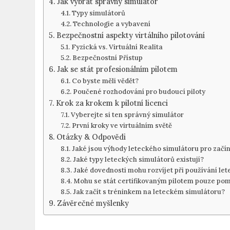
Jak vybrat ⁤správný simulátor
Typy simulátorů
Technologie a vybavení
Bezpečnostní aspekty virtálního pilotování
Fyzická vs. Virtuální‌ Realita
Bezpečnostní Přístup
Jak se stát profesionálním pilotem
Co byste měli vědět?
Poučené ‍rozhodování pro budoucí piloty
Krok za krokem k pilotní licenci
Vyberejte si ten správný simulátor
První kroky⁣ ve virtuálním světě
Otázky &​ Odpovědi
Jaké jsou výhody leteckého simulátoru pro začína
Jaké typy leteckých simulátorů existují?
Jaké dovednosti mohu rozvíjet při používání le
Mohu se stát certifikovaným pilotem pouze ‍po
Jak začít‍ s tréninkem na leteckém⁣ simulátoru?
Závěrečné myšlenky