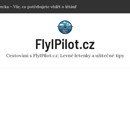
mulátor: Prozkoumejte svět z ptačí perspektivy
em: Užitečné rady pro pohodlné cestování!
vat letenky? Klíčové Tipy pro Nejlepší Ceny
adlem: Jak se rychle zbavit nepříjemnosti?
FlyIPilot.cz
Cestování s FlyIPilot.cz: Levné letenky a užitečné tipy