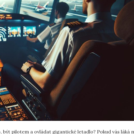
lo, být pilotem a ovládat gigantické letadlo? Pokud ​vás láká