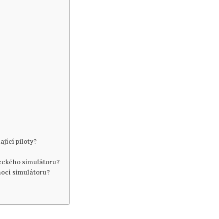
jící piloty?
teckého simulátoru?
mocí simulátoru?