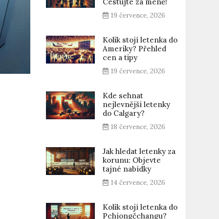
Cestujte za méně!
19 července, 2026
Kolik stojí letenka do
Ameriky? Přehled
cen a tipy
19 července, 2026
Kde sehnat
nejlevnější letenky
do Calgary?
18 července, 2026
Jak hledat letenky za
korunu: Objevte
tajné nabídky
14 července, 2026
Kolik stojí letenka do
Pchjongčchangu?