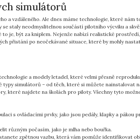
kých simulátorů
ho a⁤ vzdáleného. Ale⁤ dnes máme⁣ technologie, které nám t
se staly neodmyslitelnou součástí⁣ pilotního výcviku ‌a skv
o‌ je, ‍být za kniplem. Nejenže nabízí⁤ realistické‌ prostředí,
h ‌přistání po neočekávané‍ situace,⁢ které by mohly nasta
echnologie a modely letadel,‍ které velmi přesně reprodukuj
typy simulátorů – od těch, ⁢které si můžete nainstalovat⁣ n
ry, které najdete na školách pro piloty. Všechny ​tyto možn
laci ⁣s ovládacími⁣ prvky, jako jsou‌ pedály, klapky a pákou p
čelit různým počasím, jako je mlha nebo bouřka.
ostanete zpětnou vazbu,⁤ která ⁤vám pomůže ‍identifikovat ‍obl