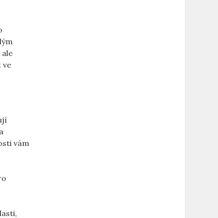
o
ělým
 ale
t ve
í⁣
a
osti vám
ro
asti,