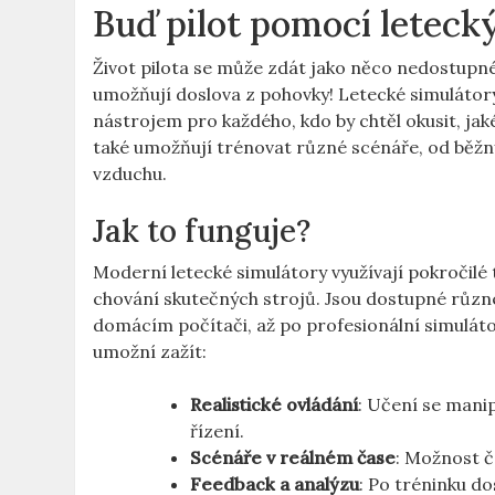
Buď pilot ⁢pomocí letec
Život pilota se může zdát jako něco nedostupné
umožňují doslova z pohovky!⁢ Letecké simulátory 
nástrojem pro každého, kdo by chtěl okusit, jaké t
také umožňují trénovat různé scénáře, od běžnýc
vzduchu.
Jak to funguje?
Moderní letecké simulátory využívají pokročilé t
chování skutečných strojů. Jsou dostupné různé 
domácím ⁣počítači, až po profesionální simuláto
umožní zažít:
Realistické ovládání
: Učení se manipu
řízení.
Scénáře v​ reálném čase
: Možnost ⁤
Feedback a analýzu
: Po tréninku ‍d