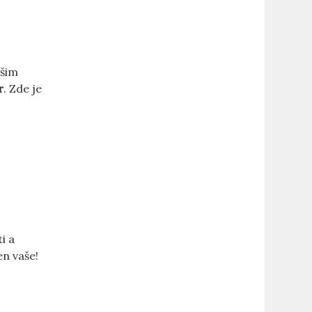
ašim
r
. Zde je
i a
en vaše!