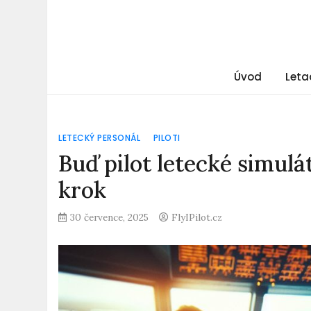
Úvod
Leta
LETECKÝ PERSONÁL
PILOTI
Buď pilot letecké simulá
krok
30 července, 2025
FlyIPilot.cz