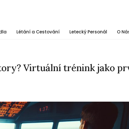
dla
Létání a Cestování
Letecký Personál
O Ná
tory? Virtuální trénink jako pr