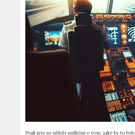
Stali jste se někdy⁣ snílkům o tom, jaké by to by