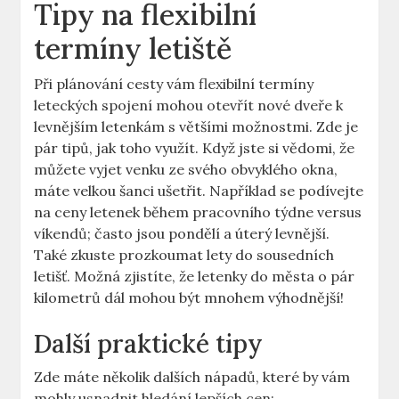
Tipy na flexibilní
termíny letiště
Při plánování cesty vám flexibilní termíny
leteckých spojení mohou otevřít nové dveře k
levnějším letenkám s většími možnostmi. Zde je
pár tipů, jak toho využít. Když jste si vědomi, že
můžete vyjet venku ze svého obvyklého okna,
máte velkou šanci ušetřit. Například se podívejte
na ceny letenek během pracovního týdne versus
víkendů; často jsou pondělí a úterý levnější.
Také zkuste prozkoumat lety do sousedních
letišť. Možná zjistíte, že letenky do města o pár
kilometrů dál mohou být mnohem výhodnější!
Další praktické tipy
Zde máte několik dalších nápadů, které by vám
mohly usnadnit hledání lepších cen: