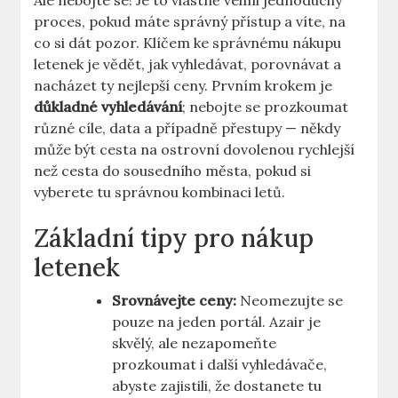
Ale nebojte se! Je to vlastně velmi jednoduchý
proces, pokud máte správný přístup a víte, na
co si dát pozor. Klíčem ke správnému nákupu
letenek je vědět, jak vyhledávat, porovnávat a
nacházet ty nejlepší ceny. Prvním krokem je
důkladné vyhledávání
; nebojte se prozkoumat
různé cíle, data a případně přestupy — někdy
může být cesta na ostrovní dovolenou rychlejší
než cesta do sousedního města, pokud si
vyberete tu správnou kombinaci letů.
Základní tipy pro nákup
letenek
Srovnávejte ceny:
Neomezujte se
pouze na jeden portál. Azair je
skvělý, ale nezapomeňte
prozkoumat i další vyhledávače,
abyste zajistili, že dostanete tu