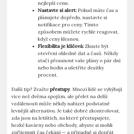
nejlepší cenu.
Nastavte si alert:
Pokud máte čas a
plánujete dopředu, nastavte si
notifikace pro ceny. Tímto
způsobem můžete rychle reagovat,
když ceny klesnou.
Flexibilita je klíčová:
Zkuste být
otevření ohledně dat a časů. Někdy
stačí přesunout vaše plány o pár dní
nebo hodin a ušetříte desítky
procent.
Další tip? Zvažte
přestupy
. Mnozí lidé se vyhýbají
více než dvěma spojům, ale přelet na delší
vzdálenosti může někdy nabízet podstatně
levnější alternativu. Je také dobré zkontrolovat,
zda jsou na letištích, na které přestupujete,
hezké kavárny nebo obchody, abyste si mohli
zpříjemnit čas čekání — a případně si dopřát