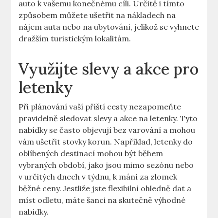
auto k vašemu konečnému cíli. Určitě i tímto
způsobem můžete ušetřit na nákladech na
nájem auta nebo na ubytování, jelikož se vyhnete
dražším turistickým lokalitám.
Využijte slevy a akce pro
letenky
Při plánování vaší příští cesty nezapomeňte
pravidelně sledovat slevy a akce na letenky. Tyto
nabídky se často objevují bez varování a mohou
vám ušetřit stovky korun. Například, letenky do
oblíbených destinací mohou být během
vybraných období, jako jsou mimo sezónu nebo
v určitých dnech v týdnu, k mání za zlomek
běžné ceny. Jestliže jste flexibilní ohledně dat a
míst odletu, máte šanci na skutečně výhodné
nabídky.