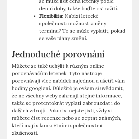
se může lišit cena letenky podle
denní doby, takže buďte ostražití.
Flexibilita:
Nabízí letecké
společnosti možnost změny
termínu? To se může vyplatit, pokud
se vaše plány změní.
Jednoduché porovnání
Můžete se také uchýlit k různým online
porovnávačům letenek. Tyto nástroje
porovnávají více nabídek najednou a ušetří vám
hodiny googlení. Důležité je ovšem si uvědomit,
že ne všechny weby zahrnují stejné informace,
takže se protentokrát vyplatí zabrouzdat i do
dalších zdrojů. Pokud si nejste jisti, vždy si
můžete číst recenze nebo se zeptat známých,
kteří mají s konkrétními společnostmi
zkušenosti.