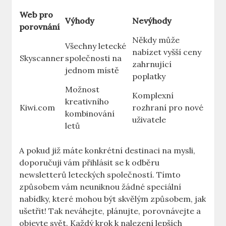
Web pro
Výhody
Nevýhody
porovnání
Někdy může
Všechny letecké
nabízet vyšší ceny
Skyscanner
společnosti na
zahrnující
jednom místě
poplatky
Možnost
Komplexní
kreativního
Kiwi.com
rozhraní pro nové
kombinování
uživatele
letů
A pokud již máte konkrétní destinaci na mysli,
doporučuji vám přihlásit se k odběru
newsletterů leteckých společností. Tímto
způsobem vám neuniknou žádné speciální
nabídky, které mohou být skvělým způsobem, jak
ušetřit! Tak neváhejte, plánujte, porovnávejte a
objevte svět. Každý krok k nalezení lepších