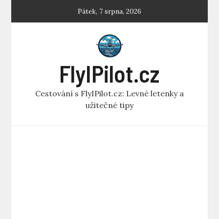
Skip
Pátek, 7 srpna, 2026
to
content
FlyIPilot.cz
Cestování s FlyIPilot.cz: Levné letenky a
užitečné tipy