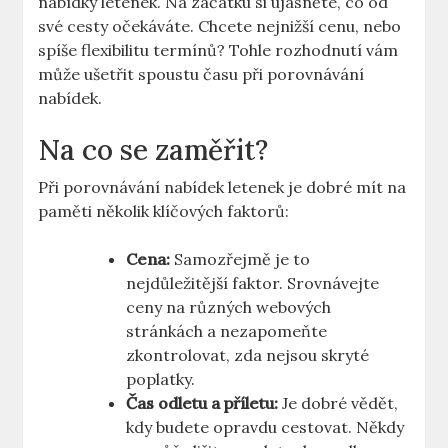
nabídky letenek. Na začátku si ujasněte, co od
své cesty očekáváte. Chcete nejnižší cenu, nebo
spíše flexibilitu termínů? Tohle rozhodnutí vám
může ušetřit spoustu času při porovnávání
nabídek.
Na co se zaměřit?
Při porovnávání nabídek letenek je dobré mít na
paměti několik klíčových faktorů:
Cena:
Samozřejmě je to
nejdůležitější faktor. Srovnávejte
ceny na různých webových
stránkách a nezapomeňte
zkontrolovat, zda nejsou skryté
poplatky.
Čas odletu a příletu:
Je dobré vědět,
kdy budete opravdu cestovat. Někdy