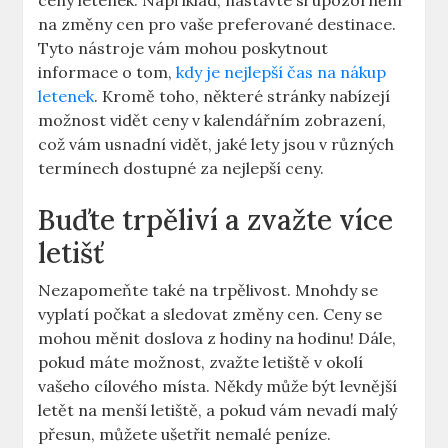
ceny letenek. Například, nastavte si upozornění
na změny cen pro vaše preferované destinace.
Tyto nástroje vám mohou poskytnout
informace o tom,
kdy je nejlepší čas na nákup
letenek
. Kromě toho, některé stránky nabízejí
možnost vidět ceny v kalendářním zobrazení,
což vám usnadní vidět, jaké lety jsou v různých
termínech dostupné za nejlepší ceny.
Buďte trpěliví a zvažte více
letišť
Nezapomeňte také na trpělivost. Mnohdy se
vyplatí počkat a sledovat změny cen. Ceny se
mohou měnit doslova z hodiny na hodinu! Dále,
pokud máte možnost, zvažte letiště v okolí
vašeho cílového místa. Někdy může být levnější
letět na menší letiště, a pokud vám nevadí malý
přesun, můžete ušetřit nemalé peníze.