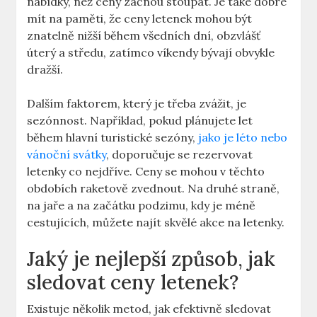
nabídky, než ceny začnou stoupat. Je také dobré
mít na paměti, že ceny letenek mohou být
znatelně nižší během všedních dní, obzvlášť
úterý a středu, zatímco víkendy bývají obvykle
dražší.
Dalším faktorem, který je třeba zvážit, je
sezónnost. Například, pokud plánujete let
během hlavní turistické sezóny,
jako je léto nebo
vánoční svátky
, doporučuje se rezervovat
letenky co nejdříve. Ceny se mohou v těchto
obdobích raketově zvednout. Na druhé straně,
na jaře a na začátku podzimu, kdy je méně
cestujících, můžete najít skvělé akce na letenky.
Jaký je nejlepší způsob, jak
sledovat ceny letenek?
Existuje několik metod, jak efektivně sledovat