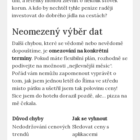
dní, a letenky mohou zlevnit o několik stovek
korun. A kdo by nechtěl tyhle peníze raději
investovat do dobrého jídla na cestách?
Neomezený výběr dat
Další chybou, které se vědomě nebo nevědomě
dopouštíme, je
omezování na konkrétní
termíny
. Pokud máte flexibilní plán, rozhodně se
podívejte na možnosti „nejlevnější měsíc“.
Pořád vám nemůžu zapomenout vyprávět o
tom, jak jsem jednou letěl do Říma ve středu
místo pátku a ušetřil jsem tak polovinu ceny!
Sice jsem do hotelu dorazil pozdě, ale… pizza na
mě čekala.
Důvod chyby
Jak se vyhnout
Nedodržování cenových
Sledovat ceny s
trendů
aplikacemi