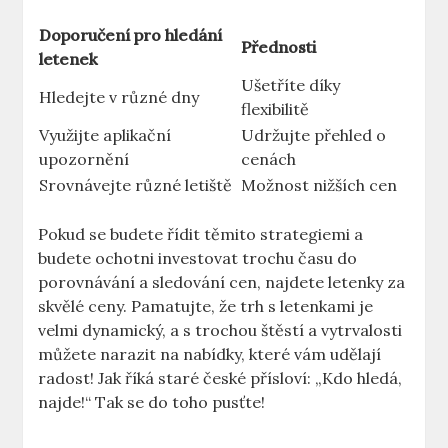
Doporučení pro hledání
Přednosti
letenek
Ušetříte díky
Hledejte v různé dny
flexibilitě
Využijte aplikační
Udržujte přehled o
upozornění
cenách
Srovnávejte různé letiště
Možnost nižších cen
Pokud se budete řídit těmito strategiemi a
budete ochotni investovat trochu času do
porovnávání a sledování cen, najdete letenky za
skvělé ceny. Pamatujte, že trh s letenkami je
velmi dynamický, a s trochou štěstí a vytrvalosti
můžete narazit na nabídky, které vám udělají
radost! Jak říká staré české přísloví: „Kdo hledá,
najde!“ Tak se do toho pusťte!