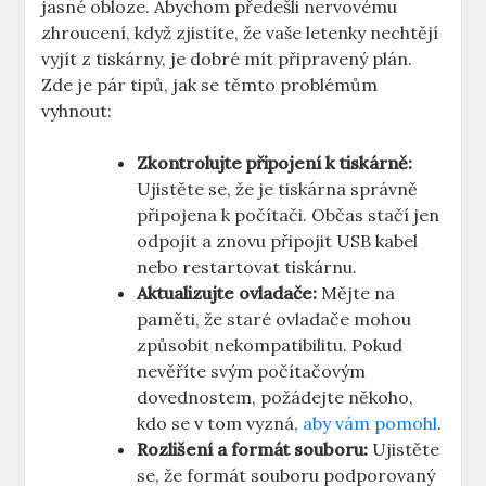
jasné obloze. Abychom předešli nervovému
zhroucení, když zjistíte, že vaše letenky nechtějí
vyjít z tiskárny, je dobré mít připravený plán.
Zde je pár tipů, jak se těmto problémům
vyhnout:
Zkontrolujte připojení k tiskárně:
Ujistěte se, že je tiskárna správně
připojena k počítači. Občas stačí jen
odpojit a znovu připojit USB kabel
nebo restartovat tiskárnu.
Aktualizujte ovladače:
Mějte na
paměti, že staré ovladače mohou
způsobit nekompatibilitu. Pokud
nevěříte svým počítačovým
dovednostem, požádejte někoho,
kdo se v tom vyzná,
aby vám pomohl
.
Rozlišení a formát souboru:
Ujistěte
se, že formát souboru podporovaný