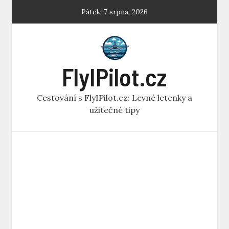
Skip
Pátek, 7 srpna, 2026
to
content
FlyIPilot.cz
Cestování s FlyIPilot.cz: Levné letenky a
užitečné tipy