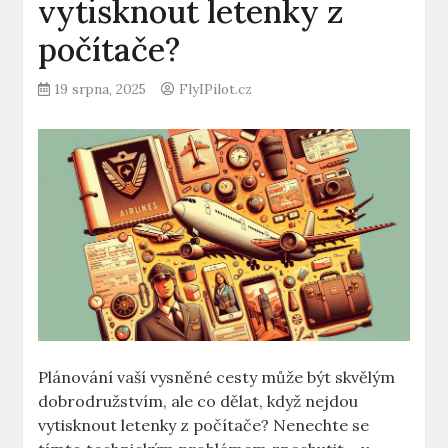
vytisknout letenky z
počítače?
19 srpna, 2025
FlyIPilot.cz
Plánování vaší vysněné cesty může být skvělým
dobrodružstvím, ale co dělat, když nejdou
vytisknout letenky z počítače? Nenechte se