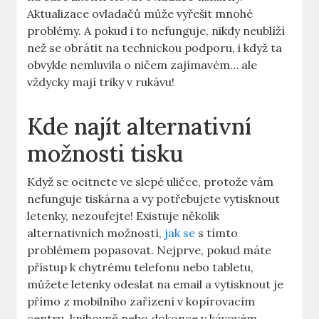
Aktualizace ovladačů může vyřešit mnohé
problémy. A pokud i to nefunguje, nikdy neublíží
než se obrátit na technickou podporu, i když ta
obvykle nemluvila o ničem zajímavém… ale
vždycky mají triky v rukávu!
Kde najít alternativní
možnosti tisku
Když se ocitnete ve slepé uličce, protože vám
nefunguje tiskárna a vy potřebujete vytisknout
letenky, nezoufejte! Existuje několik
alternativních možností,
jak se
s tímto
problémem popasovat. Nejprve, pokud máte
přístup k chytrému telefonu nebo tabletu,
můžete letenky odeslat na email a vytisknout je
přímo z mobilního zařízení v kopírovacím
centru, knihovně nebo dokonce v kávovém