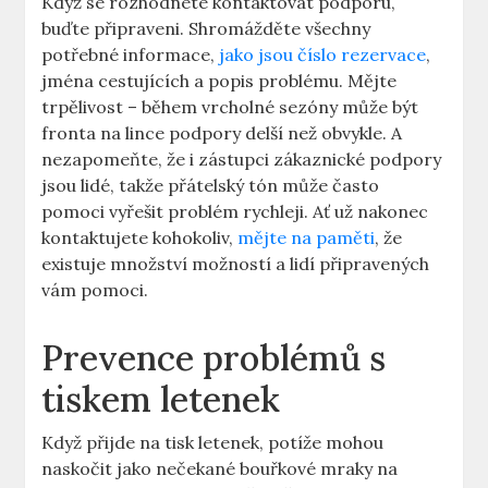
Když se rozhodnete kontaktovat podporu,
buďte připraveni. Shromážděte všechny
potřebné informace,
jako jsou číslo rezervace
,
jména cestujících a popis problému. Mějte
trpělivost – během vrcholné sezóny může být
fronta na lince podpory delší než obvykle. A
nezapomeňte, že i zástupci zákaznické podpory
jsou lidé, takže přátelský tón může často
pomoci vyřešit problém rychleji. Ať už nakonec
kontaktujete kohokoliv,
mějte na paměti
, že
existuje množství možností a lidí připravených
vám pomoci.
Prevence problémů s
tiskem letenek
Když přijde na tisk letenek, potíže mohou
naskočit jako nečekané bouřkové mraky na