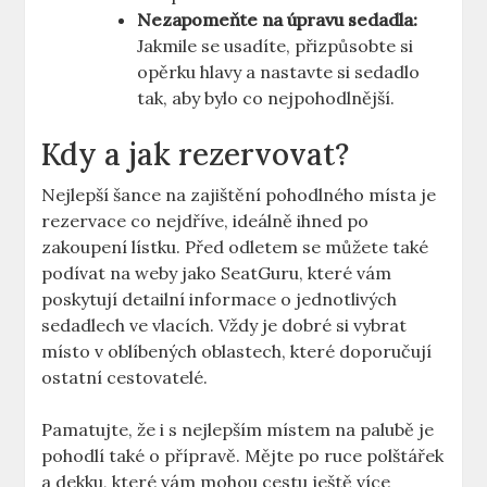
Nezapomeňte ‍na úpravu sedadla:
Jakmile se usadíte, přizpůsobte si
opěrku hlavy a ​nastavte si sedadlo‍
tak, aby bylo co nejpohodlnější.
Kdy a jak rezervovat?
Nejlepší šance na zajištění pohodlného místa je
rezervace co nejdříve, ideálně ⁣ihned po
zakoupení lístku. Před odletem se můžete‌ také
podívat⁣ na weby jako ⁢SeatGuru, které vám
poskytují detailní informace o jednotlivých
sedadlech ve vlacích. ​Vždy je dobré si vybrat
místo v oblíbených oblastech, které doporučují
ostatní cestovatelé.
Pamatujte, že i s ‍nejlepším místem na palubě je
pohodlí také ⁣o přípravě. ⁣Mějte po ruce polštářek
a dekku, které vám mohou cestu ještě více