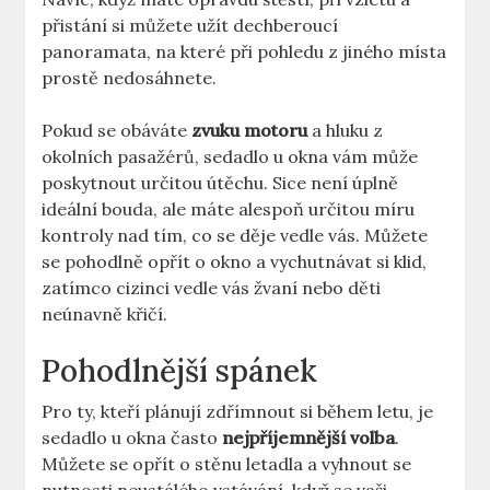
přistání si můžete užít dechberoucí
panoramata, na které při pohledu z jiného místa
prostě⁤ nedosáhnete.
Pokud se obáváte
zvuku ⁤motoru
a hluku z
okolních pasažérů, sedadlo u okna vám může
‌poskytnout⁣ určitou útěchu. Sice není úplně
ideální bouda, ale máte alespoň určitou míru
kontroly nad ⁢tím, co se děje vedle vás. Můžete
se pohodlně opřít o okno a ​vychutnávat si klid,
zatímco cizinci vedle vás žvaní nebo děti
neúnavně křičí.
Pohodlnější spánek
Pro ty, ‍kteří plánují zdřímnout si​ během letu,‍ je
sedadlo u okna často
nejpříjemnější‍ volba
.
Můžete se opřít o stěnu letadla a vyhnout ⁤se