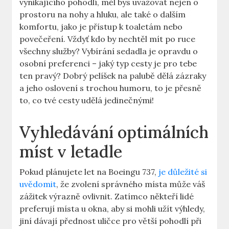
vynikajícího pohodlí, měl bys ⁢uvažovat nejen o
prostoru na nohy a hluku, ale také o ​dalším
‌komfortu, ⁤jako je přístup k toaletám​ nebo
povečeření. Vždyť​ kdo by nechtěl mít po ruce
všechny služby? Vybírání‍ sedadla je opravdu o
osobní preferenci – jaký typ cesty je pro tebe
ten pravý? Dobrý pelíšek na palubě dělá zázraky
a jeho oslovení ⁢s⁤ trochou humoru, to⁢ je ​přesně
to, co tvé cesty udělá jedinečnými!
Vyhledávání optimálních
míst ⁢v letadle
Pokud plánujete let na Boeingu⁤ 737,
je důležité si
uvědomit
, že ⁢zvolení správného místa může váš‌
zážitek výrazně ovlivnit.​ Zatímco někteří lidé
preferují místa u ⁣okna, aby si mohli užít ⁤výhledy,
jiní ⁤dávají přednost uličce pro větší pohodlí při