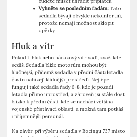
budete ‍muset uhradit příplatek.
Vyhněte se posledním řadám:
Tato
⁢sedadla bývají obvykle nekomfortní,
protože nemají možnost sklopit⁣
opěrky.
Hluk a vítr
Pokud ti hluk nebo nárazový vítr vadí, zvaž, kde​
sedíš. Sedadla blíže motorům mohou ⁤být
hlučnější, přičemž sedadla v přední části letadla
často nabízejí ​klidnější prostředí. Nejlépe
fungují také sedadla⁣ řady 6-8, kde je ⁢pozadí
letadla přímo uprostřed, a zároveň jsi stále dost
blízko k přední části, kde se⁣ nachází ‌většina
vojenské přistávací oblasti,⁣ a možná tam⁤ potkáš ​
i příjemnější personál.
Na⁤ závěr, při výběru sedadla v Boeingu​ 737 místo