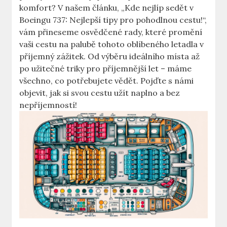
komfort? V‌ našem článku, „Kde nejlíp sedět v
Boeingu 737: Nejlepší​ tipy pro pohodlnou cestu!“,
vám přineseme osvědčené rady, které promění‌
vaši cestu na palubě tohoto oblíbeného letadla v
příjemný zážitek. Od výběru ideálního⁣ místa až
po užitečné triky pro příjemnější let – máme
všechno, co potřebujete vědět. Pojďte s námi
objevit,⁤ jak si svou cestu užít naplno a bez
nepříjemností!