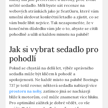
určité sedadlo. Měli byste ‌sát recenze na
webových‌ stránkách jako je ⁢SeatGuru, které vám
umožní sledovat konkrétní letadlo a zjistit, co se
vám bude ⁢líbit nejvíce. Tak nezapomeňte, ⁣že⁤ v
konečném ‍důsledku ⁤vám jde o to, abyste ‍se cítili
pohodlně a‌ užili si každou‌ minutu ‍na palubě!
Jak si vybrat sedadlo pro
pohodlí
Pokud ​se chystáš na delší let, výběr správného ​
sedadla může být klíčem k pohodě ⁤a
spokojenosti. Ne každé místo na⁤ palubě Boeingu
737 ‌je totiž rovno; některá ⁣sedadla nabízejí více‌
prostoru na nohy
, zatímco jiná se ‍nacházejí
blíže k motorům, což může​ znamenat více⁣ hluku.
Pro optimální zážitek je dobré vědět,⁣ co vše