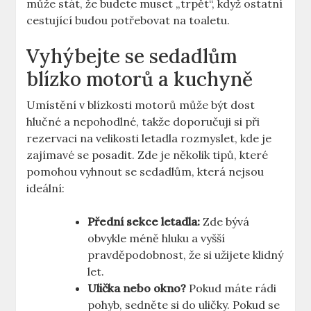
může stát, že budete ​muset „trpět“, když ostatní​
cestující budou potřebovat na toaletu.
Vyhýbejte se sedadlům
blízko motorů a‍ kuchyně
Umístění v blízkosti motorů může být dost
hlučné a nepohodlné,⁣ takže doporučuji si​ při⁤
rezervaci na⁢ velikosti ‍letadla rozmyslet, kde je
zajímavé se posadit. Zde je několik⁢ tipů, které
⁢pomohou vyhnout se sedadlům, ⁢která nejsou
ideální:
Přední ⁣sekce letadla:
Zde bývá
obvykle méně hluku a vyšší
pravděpodobnost, že si‍ užijete ⁢klidný
let.
Ulička nebo okno?
Pokud máte rádi
pohyb, sedněte si do uličky. Pokud se