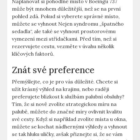
Naplánovat si ⁣pohodlné místo v Boeingu 737
může být mnohem důležitější, než⁢ se na první
⁢pohled zdá. Pokud si vyberete správné místo,⁢
můžete ⁣se vyhnout Nejen syndromu⁣ „špatného
sedadla“, ​ale také se vyhnout prostorovému
vymezení mezi střídačkami. Před tím,‌ než ⁢si
rezervujete cestu, vezměte v úvahu několik
klíčových faktorů.
Znát své preference
Přemýšlejte, co je pro vás ‌důležité. Chcete si
užít⁤ krásný výhled ​na krajinu, nebo raději
preferujete blízkost k službám palubní obsluhy?‌
Tím, že si nově zvolíte strategickou míru na
palubě, můžete do značné míry ovlivnit ⁤kvalitu
své cesty. Když si například ⁤zvolíte místa u okna,
můžete se kochat nádhernými výhledy a vyhnout
se tak hluku uličky, avšak přiznejte si, že se vám‍