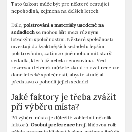
Tato úzkost může být pro některé cestující
nepohodlná, zejména na⁣ delších letech.
Dále,
polstrování a materiály usedené ⁢na
sedadlech
se mohou lišit mezi ⁢různými
leteckými společnostmi. ​Některé společnosti
investují ⁢do ‌kvalitnějších sedadel ⁤s lepším
polstrováním, zatímco jiné‌ mohou mít starší
sedadla, která již nebyla renovována. Před
⁣rezervací letenek ‍můžete zkontrolovat⁤ recenze
dané letecké společnosti, abyste ⁤si udělali‌
představu o pohodlí jejích sedadel.
Jaké faktory je třeba zvážit
při výběru místa?
Při výběru místa je důležité zohlednit několik
faktorů.
Osobní preference
hrají klíčovou roli;‍
někdo preferuje blízkost k oknu, zatímco jiný dá