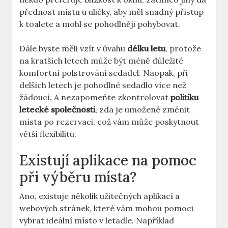
přednost ⁤místu u uličky, aby ⁣měl snadný přístup
⁤k ‌toalete a mohl ‍se pohodlněji pohybovat.
Dále byste měli vzít v⁤ úvahu
délku letu
,​ protože
na kratších letech může být méně důležité
komfortní​ polstrování sedadel. Naopak, při
delších letech je pohodlné‌ sedadlo více než
žádoucí. A nezapomeňte zkontrolovat
politiku
letecké společnosti
, zda je umožené změnit
místa⁤ po rezervaci, což vám může poskytnout⁢
větší flexibilitu.
Existují​ aplikace na pomoc
při⁣ výběru místa?
Ano, existuje několik užitečných aplikací ⁢a
webových stránek,​ které vám mohou pomoci
vybrat ideální místo v letadle. Například