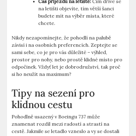
Čas​ příjezdu na letiště:
Čím ⁢dříve se⁤
na letišti objevíte, tím větší šanci‍
budete mít na výběr místa, které
chcete.
Nikdy‍ nezapomínejte,⁣ že pohodlí na‍ palubě
závisí i na ‍osobních preferencích. Zeptejte se
sami sebe, co je pro vás⁣ důležité – výhled,⁤
prostor pro nohy, nebo prostě klidné ‌místo pro
odpočinek. Vždyť let je dobrodružství,‍ tak proč‌
si⁤ ho neužít na maximum?
Tipy na sezení pro
klidnou cestu
Pohodlně usazený ‍v Boeingu 737 může
znamenat rozdíl mezi radostí a strastí na
cestě. Jakmile se letadlo ⁤vzneslo a vy se dostali