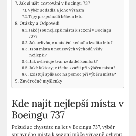
Jak si užít cestování v Boeingu 737
Výběr sedadla a⁢ jeho význam
Tipy ⁤pro⁣ pohodlí během letu
Otázky a Odpovědi
Jaké jsou nejlepší místa k ‍sezení​ v Boeingu
737?
Jak ovlivňuje umístění sedadla kvalitu letu?
Jsou místa u ⁣nouzových východů vždy
nejlepší?
Jak ovlivňuje tvar sedadel komfort?
Jaké faktory je třeba zvážit při výběru místa?
Existují​ aplikace na pomoc při⁣ výběru místa?
Závěrečné myšlenky
Kde najít nejlepší místa v
Boeingu 737
Pokud se chystáte⁢ na let​ v Boeingu 737, výběr
správného místa ⁣k sezení může výrazně ovlivnit