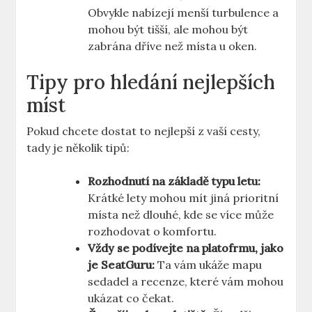
Obvykle nabízejí menší turbulence a
mohou být tišší, ale ⁣mohou být
zabrána⁣ dříve‌ než místa u oken.
Tipy pro hledání nejlepších
míst
Pokud chcete dostat to​ nejlepší z vaší cesty,
⁢tady je ‌několik tipů:
Rozhodnutí na základě typu ‌letu:
Krátké ⁣lety mohou mít jiná prioritní
místa než dlouhé,⁢ kde se ‍více může
rozhodovat o komfortu.
Vždy se ⁢podívejte na platofrmu, jako
je SeatGuru:
Ta vám ‌ukáže ⁤mapu
sedadel a recenze, které vám mohou
ukázat co čekat.