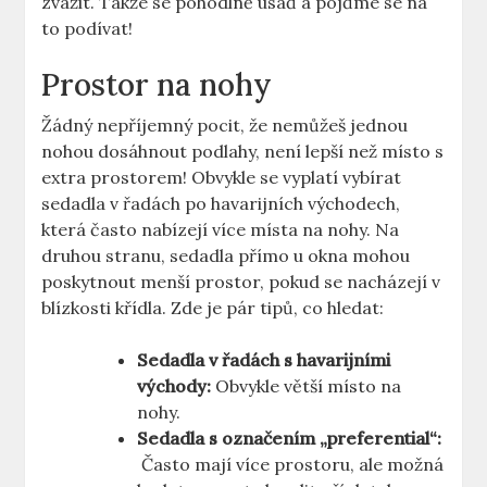
zvážit. Takže se⁢ pohodlně usaď a⁣ pojďme se na
to podívat!
Prostor na nohy
Žádný⁣ nepříjemný pocit, že nemůžeš jednou
nohou dosáhnout​ podlahy, není lepší než místo s
extra prostorem! Obvykle se vyplatí ​vybírat
sedadla v řadách ​po ⁣havarijních východech,
která často nabízejí více místa na nohy. Na
druhou stranu, sedadla přímo u ⁢okna mohou
⁤poskytnout menší prostor, pokud se nacházejí v
blízkosti křídla. Zde je pár tipů, co hledat:
Sedadla v řadách s havarijními
východy:
Obvykle větší ⁣místo na
nohy.
Sedadla​ s označením „preferential“:
⁤ Často mají více prostoru, ale možná