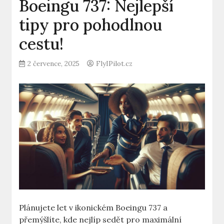
Boeingu 737: Nejlepší
tipy pro pohodlnou
cestu!
2 července, 2025
FlyIPilot.cz
Plánujete​ let v ikonickém Boeingu 737 a
přemýšlíte, kde nejlíp sedět ⁢pro⁢ maximální