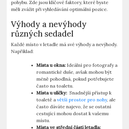
pohybu. Zde jsou klíčové‌ faktory, které byste
měli zvážit při⁣ vyhledávání optimální pozice.
Výhody a nevýhody
různých sedadel
Každé místo v letadle má své výhody a nevýhody.
Například:
Místa u okna:
Ideální pro ⁢fotografy ⁣a
romantické duše, avšak mohou být
méně‌ pohodlná, pokud potřebujete
často na toaletu.
Místa u uličky:
⁢ Snadnější přístup k
toaletě a
větší
prostor pro nohy
,‍ ale
často dáváte najevo, ⁤že se ostatní
cestující mohou dostat k vašemu
místu.
Místa ve střední části letadla: