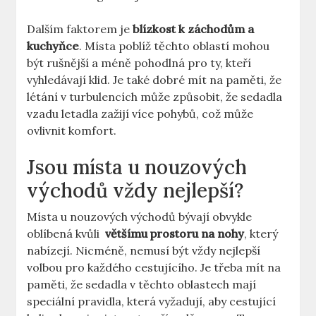
Dalším faktorem je
blízkost ⁣k záchodům a
kuchyňce
. Místa poblíž těchto oblastí mohou
být ‍rušnější a méně pohodlná pro ty,​ kteří
vyhledávají klid. Je také dobré mít na paměti, že
létání v turbulencích může způsobit,⁤ že sedadla ​
vzadu letadla zažijí více pohybů, ‌což ⁢může‍
ovlivnit komfort.
Jsou místa u ⁣nouzových
východů vždy nejlepší?
Místa u ‌nouzových východů bývají obvykle
oblíbená⁤ kvůli ⁤
většímu prostoru na nohy
, který
nabízejí. Nicméně,⁣ nemusí být​ vždy nejlepší
volbou pro každého cestujícího. Je třeba mít na
paměti, ​že sedadla v těchto oblastech mají
speciální pravidla, která vyžadují, aby​ cestující