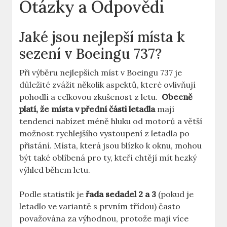
Otázky a Odpovědi
Jaké jsou nejlepší místa k
‍sezení​ v Boeingu 737?
Při ⁤výběru nejlepších míst v ‌Boeingu 737 je
⁢důležité ​zvážit několik aspektů, které ovlivňují
pohodlí a celkovou zkušenost z ⁣letu. ⁢
Obecně
platí, že místa v přední části letadla
mají
⁢tendenci nabízet méně hluku od motorů a větší‍
možnost rychlejšího ​vystoupení ⁣z letadla po
přistání.⁣ Místa, která jsou blízko k ⁤oknu, mohou
být také oblíbená pro ty, kteří chtějí mít hezký
výhled během letu.
Podle statistik je
řada sedadel 2 a 3
(pokud je
letadlo ⁤ve ⁤variantě s prvním ⁣třídou)​ často
považována za výhodnou, protože ⁤mají ⁢více