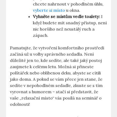
chcete nahrnout v pohodlném úhlu,
vyberte si místo
u okna.
Vyhněte se místům vedle toalety:
‍I
když ​budete mít snadný přístup, není
nic ​horšího než‍ neustálý ruch ⁢a
zápach.
Pamatujte, že vytvoření⁤ komfortního prostředí
‍začíná už u volby správného sedadla. Není
důležité jen to, kde sedíte, ale ​také ⁣jaký postoj
zaujmete k celému​ letu. Možná si přineste
polštářek nebo⁢ oblíbenou deku, abyste⁣ se cítili
jako ⁤doma. A pokud ​se vám přece ‌jen⁣ stane,⁣ že
sedíte v nepohodlném sedadle, zkuste⁤ se s tím
‍vyrovnat s humorem –‌ stačí ⁢si představit, že⁢
vaše „relaxační místo“ vás‍ posílá na seminář o
odolnosti!