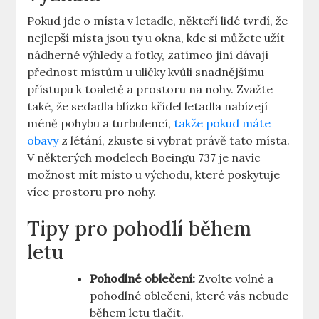
Pokud jde o místa v letadle, někteří lidé tvrdí, že
nejlepší místa jsou ty u okna, kde si můžete⁢ užít
nádherné výhledy a fotky, ⁢zatímco‌ jiní dávají
přednost místům u uličky ⁢kvůli snadnějšímu
přístupu k‌ toaletě a prostoru na nohy. Zvažte
také, že sedadla blízko křídel letadla nabízejí
méně pohybu a turbulencí,
takže pokud máte
obavy
z létání, ⁢zkuste si ‌vybrat právě tato místa.
V některých​ modelech⁤ Boeingu⁣ 737 ‌je navíc
možnost mít místo u ​východu, ‍které poskytuje
více prostoru pro nohy.
Tipy ⁤pro⁣ pohodlí během
letu
Pohodlné oblečení:
Zvolte ‌volné‌ a
‌pohodlné oblečení, které vás nebude
během letu tlačit.