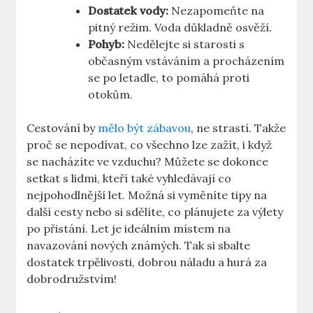
Dostatek vody:
Nezapomeňte na
pitný režim. ⁤Voda důkladně osvěží.
Pohyb:
Nedělejte si starosti s⁤
občasným vstáváním a procházením
se po‍ letadle, to pomáhá proti
otokům.
Cestování by
mělo být zábavou
, ne strastí. Takže
proč se‍ nepodívat, co všechno lze zažít, i ⁢když‌
se nacházíte ve vzduchu? Můžete se dokonce
setkat s lidmi, kteří také vyhledávají co
nejpohodlnější let. Možná si vyměníte tipy na
další cesty nebo si sdělíte, co plánujete‍ za výlety
po přistání. Let je ideálním místem⁤ na
navazování nových‍ známých. Tak si sbalte
dostatek trpělivosti, dobrou náladu a hurá za
dobrodružstvím!