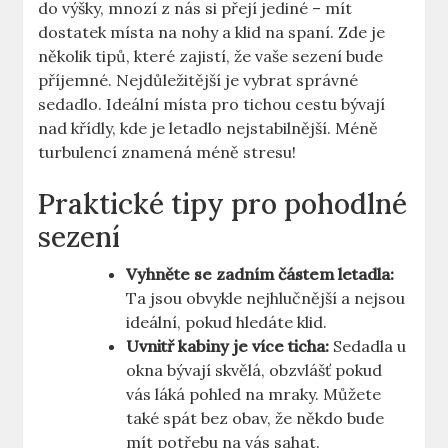
do výšky, mnozí ⁣z nás ​si přejí jediné – mít
‍dostatek místa na nohy⁤ a klid na spaní. Zde je
několik​ tipů, ⁢které zajistí, že vaše ⁣sezení bude
příjemné. Nejdůležitější je vybrat správné
sedadlo.⁤ Ideální místa pro tichou cestu bývají
nad křídly, ​kde je letadlo ⁤nejstabilnější. Méně⁣
turbulencí znamená méně stresu!
Praktické tipy pro pohodlné
sezení
Vyhněte ‌se‌ zadním částem letadla:
Ta jsou obvykle nejhlučnější ‌a nejsou
ideální, pokud hledáte klid.
Uvnitř kabiny je více ticha:
Sedadla u
okna bývají skvělá, obzvlášť pokud
vás láká pohled na mraky. ‍Můžete
‌také spát bez obav, že někdo bude
mít potřebu na vás ⁢sahat.