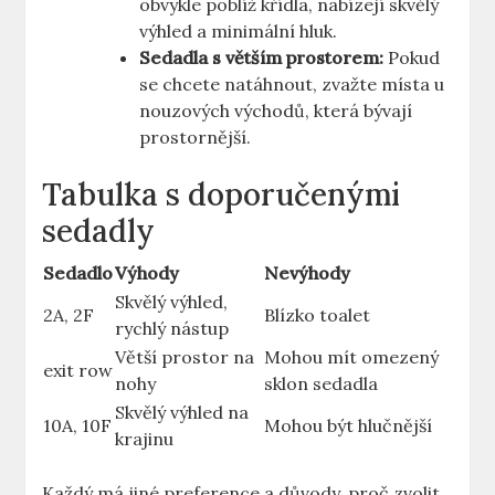
obvykle poblíž křídla,​ nabízejí‌ skvělý
výhled a minimální hluk.
Sedadla s větším prostorem:
Pokud
se chcete natáhnout, zvažte místa u
nouzových východů, která bývají
prostornější.
Tabulka s⁤ doporučenými
sedadly
Sedadlo
Výhody
Nevýhody
Skvělý⁤ výhled,
2A, 2F
Blízko toalet
rychlý nástup
Větší prostor na‌
Mohou mít omezený
exit row
nohy
sklon sedadla
Skvělý výhled​ na
10A, 10F
Mohou být hlučnější
krajinu
Každý ⁣má⁣ jiné preference a důvody, proč zvolit