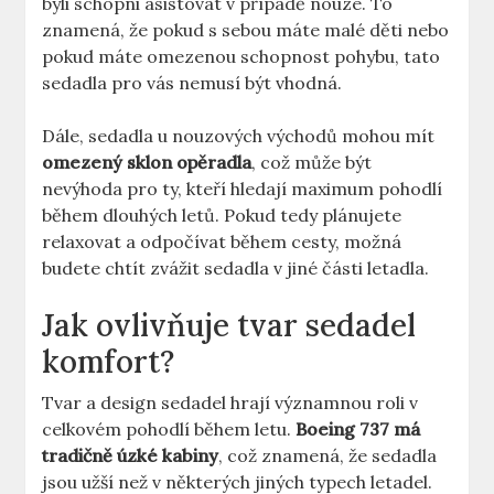
byli schopni asistovat v případě nouze. To
znamená, že pokud⁢ s sebou máte malé děti nebo
pokud máte omezenou schopnost pohybu,‌ tato
sedadla pro vás nemusí být vhodná.
Dále, sedadla u⁣ nouzových východů mohou mít
omezený sklon opěradla
, což může být
nevýhoda pro ty, kteří⁢ hledají maximum pohodlí
během dlouhých letů. Pokud tedy plánujete
relaxovat a ‍odpočívat během cesty, možná
budete chtít zvážit sedadla v jiné části letadla.
Jak ovlivňuje tvar sedadel
komfort?
Tvar a design sedadel hrají významnou roli v
celkovém pohodlí během ‍letu.
Boeing 737 má
tradičně úzké kabiny
, což znamená,⁣ že sedadla
jsou užší​ než v některých jiných typech letadel.