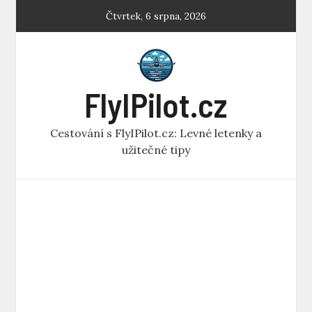
Skip
Čtvrtek, 6 srpna, 2026
to
content
FlyIPilot.cz
Cestování s FlyIPilot.cz: Levné letenky a
užitečné tipy