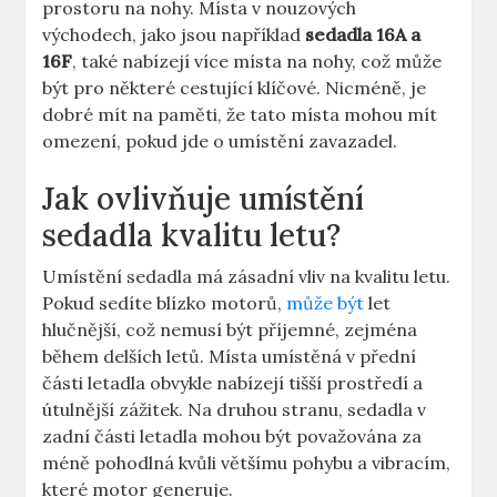
prostoru na nohy. Místa v‍ nouzových
východech, jako jsou například
sedadla 16A a
‌16F
, také nabízejí více ⁣místa na nohy,‌ což může
⁣být ​pro některé cestující klíčové. Nicméně, ⁣je
dobré ⁣mít na paměti, ⁣že​ tato místa mohou mít
omezení, pokud jde o umístění zavazadel.
Jak ovlivňuje umístění
sedadla kvalitu letu?
Umístění sedadla má zásadní vliv na kvalitu letu.
Pokud sedíte blízko ‍motorů,
může ‍být
let
hlučnější, což nemusí být příjemné, zejména
během delších letů. Místa⁤ umístěná v ⁢přední
části letadla obvykle nabízejí tišší⁤ prostředí a
útulnější⁢ zážitek. Na druhou⁢ stranu, sedadla v
zadní části letadla mohou být považována‍ za
méně pohodlná kvůli většímu pohybu⁤ a vibracím,
které motor‌ generuje.