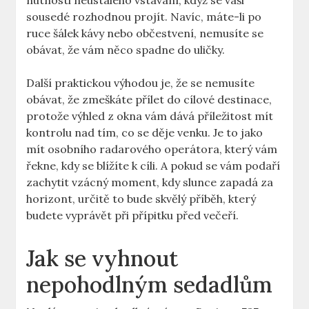
nutnosti‌ neustálého ⁣vstávání, když se vaši
sousedé‍ rozhodnou projít. Navíc, ‌máte-li po
ruce šálek kávy nebo občestvení,⁤ nemusíte se
obávat, že vám něco spadne do uličky. ‌
Další praktickou výhodou⁢ je, že se nemusíte
obávat, že zmeškáte přílet do ⁢cílové destinace,
‌protože výhled z okna vám dává⁢ příležitost mít
kontrolu nad tím,⁢ co⁣ se děje venku. Je​ to jako
mít osobního radarového operátora, který vám
řekne, kdy se blížíte ⁢k cíli. A pokud se vám podaří
zachytit vzácný moment, ​kdy slunce zapadá za
horizont, určitě to ‍bude skvělý příběh, který
budete‌ vyprávět ⁣při přípitku před večeří.
Jak se vyhnout
nepohodlným sedadlům