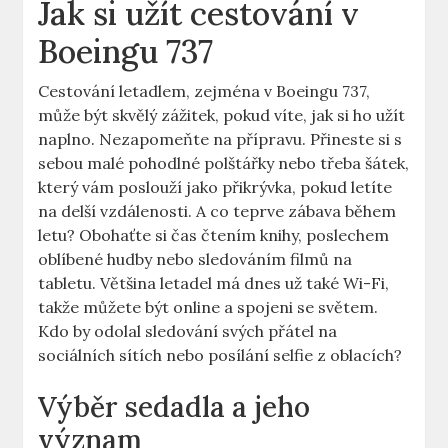
Jak si užít cestování v
Boeingu 737
Cestování ⁣letadlem, zejména v Boeingu 737,
může být skvělý ‍zážitek, pokud víte, jak si ho užít
naplno. Nezapomeňte⁣ na přípravu. Přineste si s
sebou malé pohodlné polštářky nebo třeba šátek,
který vám poslouží ​jako přikrývka, pokud letíte
na delší vzdálenosti.‍ A co teprve zábava během ​
letu? Obohaťte si čas ‌čtením knihy, poslechem
⁢oblíbené hudby nebo​ sledováním filmů na
tabletu. Většina letadel má dnes už také Wi-Fi,
takže můžete být online a spojeni ⁤se světem.
‌Kdo by odolal sledování svých přátel ‍na
sociálních sítích nebo posílání‍ selfie z oblacích?
Výběr sedadla a⁢ jeho
význam