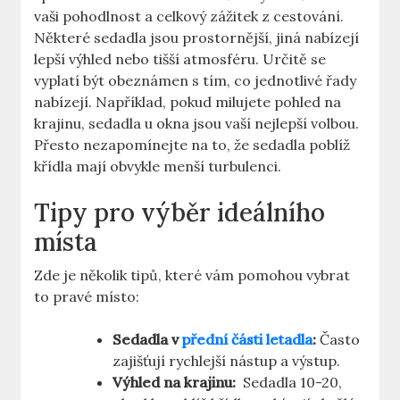
vaši ⁣pohodlnost a ⁤celkový zážitek‌ z cestování.
Některé⁤ sedadla ​jsou prostornější, jiná ‌nabízejí
lepší⁤ výhled nebo tišší atmosféru. Určitě se
vyplatí být obeznámen⁣ s tím, co jednotlivé ⁤řady
nabízejí. Například, pokud milujete pohled na
krajinu, sedadla u okna jsou vaší⁣ nejlepší volbou.
Přesto nezapomínejte na to, že sedadla poblíž
křídla mají obvykle menší turbulenci.
Tipy pro výběr ideálního
místa
Zde ⁢je několik tipů, které vám pomohou vybrat
⁣to pravé ‍místo:
Sedadla v
přední části letadla
:
Často
zajišťují rychlejší nástup ⁢a​ výstup.
Výhled na krajinu:
‍ Sedadla 10-20,