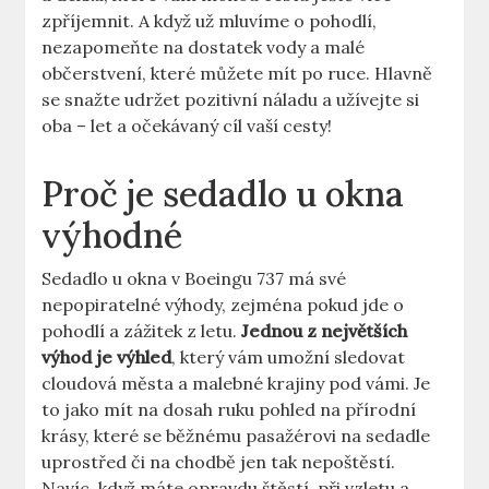
zpříjemnit. A když už ⁣mluvíme ⁣o pohodlí,
⁤nezapomeňte na dostatek vody a malé
občerstvení, které můžete mít po ruce.⁣ Hlavně
se snažte udržet ⁢pozitivní náladu​ a užívejte si
oba – let a očekávaný cíl vaší cesty!
Proč⁤ je sedadlo u okna
výhodné
Sedadlo u okna v Boeingu⁣ 737 má své
nepopiratelné⁤ výhody, zejména pokud jde ​o
pohodlí ​a zážitek z letu.
Jednou z největších
výhod je výhled
, který vám umožní sledovat
cloudová ⁢města a malebné krajiny pod vámi.⁣ Je
to jako mít ​na dosah ruku pohled na přírodní
krásy, které⁢ se běžnému pasažérovi ⁣na sedadle⁤
uprostřed či na chodbě jen tak nepoštěstí.⁤
Navíc, když máte opravdu štěstí, při vzletu a