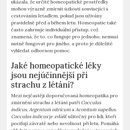
ukázala, že určité homeopatické prostředky
mohou výrazně zmírnit úzkosti související s
cestováním letadlem, pokud jsou užívány
pravidelně před a během letu. Homeopatie také
často zahrnuje individuální přístup, což
znamená, že to, co funguje pro jednoho, nemusí
nutně fungovat pro jiného, a proto je důležité
vyhledat odbornou pomoc.
Jaké homeopatické léky
jsou nejúčinnější při
strachu z létání?
Mezi nejčastěji doporučovaná homeopatika pro
zmírnění strachu z létání patří
Cocculus
indicus
,
Argentum nitricum
a
Aconitum napellus
.
Cocculus indicus
je zvlášť užitečný pro lidi, kteří
pociťují závratě nebo nevolnost při letu. Pomáhá