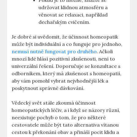
Pokud je to možné, snažte se
udržovat klidnou atmosféru a
věnovat se relaxaci, například
dechařským cvičením.
Je dobré si uvědomit, že účinnost homeopatik
může být individuální a co funguje pro jednoho,
nemusí nutně fungovat pro druhého
. Ačkoli
mnozí lidé hlásí pozitivní zkušenosti, není to
univerzální řešení. Doporučuje se konzultace s
odborníkem, který má zkušenost s homeopatií,
aby vám pomohl vybrat nejvhodnější lék a
poskytnout správné dávkování.
Vědecký svět stále zkoumá účinnost
homeopatických léčiv, a i když se názory různí,
neexistuje pochyb o tom, že pro některé
cestovatele může být tato alternativa vítanou
cestou k překonání obav a přináší pocit klidu a