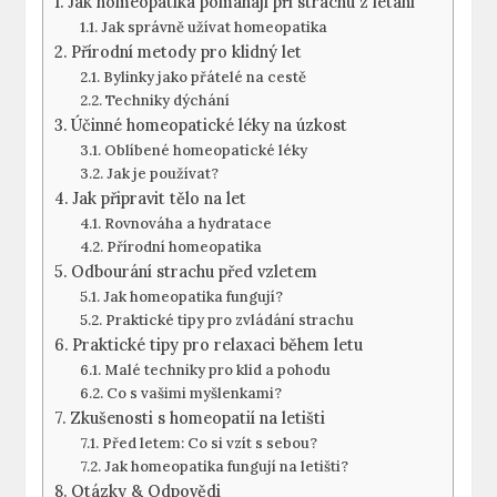
Jak homeopatika pomáhají při strachu z létání
Jak správně užívat homeopatika
Přírodní metody pro klidný let
Bylinky jako přátelé na cestě
Techniky dýchání
Účinné homeopatické léky na úzkost
Oblíbené homeopatické léky
Jak je používat?
Jak připravit tělo na let
Rovnováha a hydratace
Přírodní homeopatika
Odbourání strachu před vzletem
Jak homeopatika fungují?
Praktické tipy pro zvládání strachu
Praktické tipy pro relaxaci během letu
Malé techniky pro klid a pohodu
Co s vašimi myšlenkami?
Zkušenosti s homeopatií na letišti
Před letem: Co si vzít s sebou?
Jak homeopatika fungují na letišti?
Otázky & Odpovědi