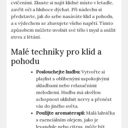
cvičeními. Zkuste si najít klidné místo v letadle,
zavřít oči a hluboce dýchat. Při nádechu si
představte, jak do sebe nasáváte klid a pohodu,
a s výdechem se zbavujete všeho napětí. Tímto
způsobem můžete uvolnit své tělo i mysl a snížit
stres z létání.
Malé techniky pro klid a
pohodu
Poslouchejte hudbu:
Vytvořte si
playlist s oblíbenými uspokojivými
skladbami nebo relaxačními
melodiemi. Hudba má skvělou
schopnost uklidnit nervy a přenést
vás do jiného světa.
Použijte aromaterapii:
Malá lahvička
s esenciálním olejem, jako je
levandule nebo citrus, může být