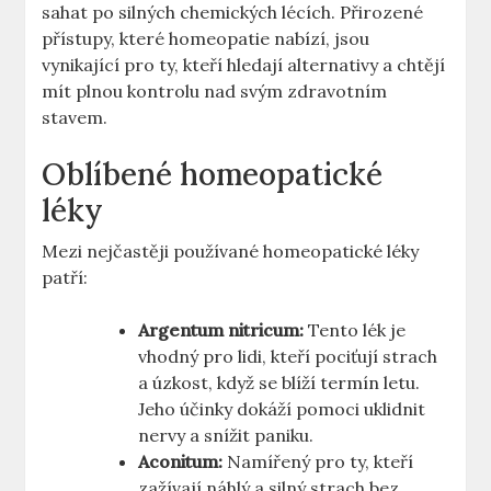
sahat po silných chemických lécích. Přirozené
přístupy, které homeopatie nabízí, jsou
vynikající pro ty, kteří hledají alternativy a chtějí
mít plnou kontrolu nad svým zdravotním
stavem.
Oblíbené homeopatické
léky
Mezi nejčastěji používané homeopatické léky
patří:
Argentum nitricum:
Tento lék je
vhodný pro lidi, kteří pociťují strach
a úzkost, když se blíží termín letu.
Jeho účinky dokáží pomoci uklidnit
nervy a snížit paniku.
Aconitum:
Namířený pro ty, kteří
zažívají náhlý a silný strach bez