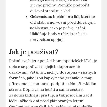
zjevné příčiny. Pomůže podpořit
duševní stabilitu a klid.
Gelsemium:
Ideální pro lidi, kteří se
cítí slabí a nervózní před důležitými
událostmi, jako je právě létání.
Uklidňuje body v těle, které se s
nervozitou spojují.
Jak je používat?
Pokud zvažujete použití homeopatických léků, je
dobré se podívat na jejich doporučené
dávkování. Většina z nich je dostupná v různých
formách, jako jsou kapky nebo granule, a mají
přirozenou schopnost podpořit tělo při zvládání
stresu. Doprava na letišti a sama cesta si
zaslouží klidnější přístup, a tak je ideální začít
léčbu několik dní před plánovaným letem.
Osobně jsem se divil, jak rychle se mi podařilo