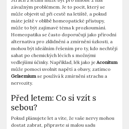
Strach z létání může být pro mnohé z nás
závažným problémem. Je to pocit, který se
může objevit už při cestě na letiště, a pokud
máte ještě v oblibě homeopatické přístupy,
může to být zajímavé téma k prozkoumání.
Homeopatika se často doporučují jako přírodní
alternativa pro zklidnění a zmírnění úzkosti, a
mohou být ideálním řešením pro ty, kdo nechtějí
sahat po chemických lécích s možnými
vedlejšími účinky. Například, lék jako je
Aconitum
může pomoci uvolnit napětí a obavy, zatímco
Gelsemium
se používá k zmírnění strachu a
nervozity.
Před letem: Co si vzít s
sebou?
Pokud plánujete let a víte, že vaše nervy mohou
dostat zabrat, připravte si malou sadu