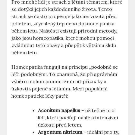
Pro mnohé lidi je strach z létání tématem, které
se dotýká jejich každodenního života. Tento
strach se často projevuje jako nervozita před
odletem, zrychlený tep nebo dokonce panika
během letu. Naštěstí existují přírodní metody,
jako jsou homeopatika, které mohou pomoci
zvládnout tyto obavy a přispět k většímu klidu
během letu.
Homeopatika fungují na principu „podobné se
léčí podobným“. To znamená, že při správném
výběru mohou pomoci zmírnit příznaky a
úzkosti spojené s létáním. Mezi populární
homeopatické léky patří:
Aconitum napellus
– užitečné pro
lidi, kteří pociťují náhlé a intenzivní
úzkosti před letem.
Argentum nitricum
– ideální pro ty,