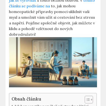
jak se vyrovnat
s touto běžnou obavou. V
tomto
článku se podíváme na
to, jak mohou
homeopatické přípravky pomoci uklidnit vaši
mysl a umožnit vám užít si cestování bez stresu
a napětí. Pojďme společně objevit, jak můžete v
klidu a pohodě vzlétnout do nových
dobrodružství!
Obsah článku