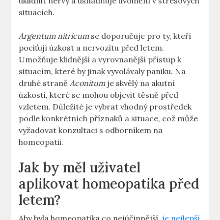
uklidnit nervy a usnadňuje uvolnění v stresových
situacích.
Argentum nitricum
se doporučuje pro ty, kteří
pociťují úzkost a nervozitu před letem.
Umožňuje klidnější a vyrovnanější přístup k
situacím, které by jinak vyvolávaly paniku. Na
druhé straně
Aconitum
je skvělý na akutní
úzkosti, které se mohou objevit těsně před
vzletem. Důležité je vybrat vhodný prostředek
podle konkrétních příznaků a situace, což může
vyžadovat konzultaci s odborníkem na
homeopatii.
Jak by měl uživatel
aplikovat homeopatika před
letem?
Aby byla homeopatika co nejúčinnější,
je nejlepší