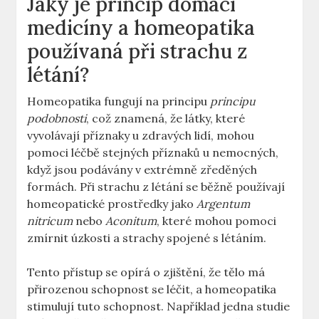
Jaký je princip domácí
medicíny a homeopatika
používaná při strachu z
létání?
Homeopatika fungují na principu
principu
podobnosti
, což znamená, že látky, které
vyvolávají příznaky u zdravých lidí, mohou
pomoci léčbě stejných příznaků u nemocných,
když jsou podávány v extrémně zředěných
formách. Při strachu z létání se běžně používají
homeopatické prostředky jako
Argentum
nitricum
nebo
Aconitum
, které mohou pomoci
zmírnit úzkosti a strachy spojené s létáním.
Tento přístup se opírá o zjištění, že tělo má
přirozenou schopnost se léčit, a homeopatika
stimulují tuto schopnost. Například jedna studie