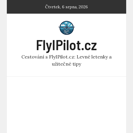
Skip
Čtvrtek, 6 srpna, 2026
to
content
FlyIPilot.cz
Cestování s FlyIPilot.cz: Levné letenky a
užitečné tipy