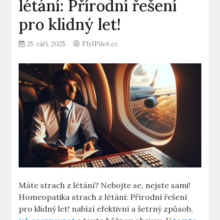
létání: Přírodní řešení
pro klidný let!
25 září, 2025
FlyIPilot.cz
Máte strach z létání? Nebojte se, nejste sami!
Homeopatika strach z létání: Přírodní řešení
pro klidný let! nabízí efektivní a šetrný způsob,