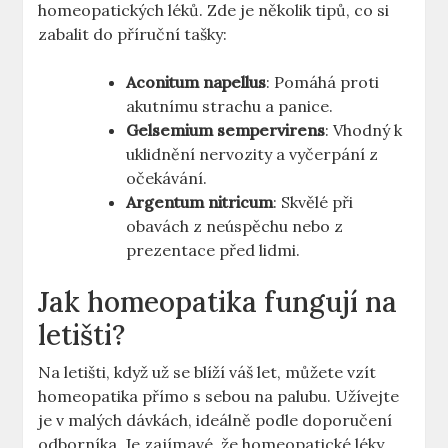
homeopatických léků. Zde je několik tipů, co si
zabalit do příruční tašky:
Aconitum napellus
: Pomáhá proti
akutnímu strachu a panice.
Gelsemium sempervirens
: Vhodný k
uklidnění nervozity a vyčerpání z
očekávání.
Argentum nitricum
: Skvělé při
obavách z neúspěchu nebo z
prezentace před lidmi.
Jak homeopatika fungují na
letišti?
Na letišti, když už se blíží váš let, můžete vzít
homeopatika přímo s sebou na palubu. Užívejte
je v malých dávkách, ideálně podle doporučení
odborníka. Je zajímavé, že homeopatické léky