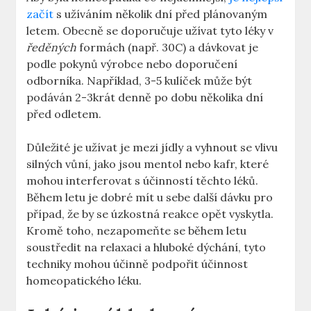
začít
s užíváním několik dní před plánovaným
letem. Obecně se doporučuje užívat tyto léky v
ředěných
formách (např. 30C) a dávkovat je
podle pokynů výrobce nebo doporučení
odborníka. Například, 3-5 kulíček může být
podáván 2-3krát denně po dobu několika dní
před odletem.
Důležité je užívat je mezi jídly a vyhnout se vlivu
silných vůní, jako jsou mentol nebo kafr, které
mohou interferovat s účinností těchto léků.
Během letu je dobré mít u sebe další dávku pro
případ, že by se úzkostná reakce opět vyskytla.
Kromě toho, nezapomeňte se během letu
soustředit na relaxaci a hluboké dýchání, tyto
techniky mohou účinně podpořit účinnost
homeopatického léku.