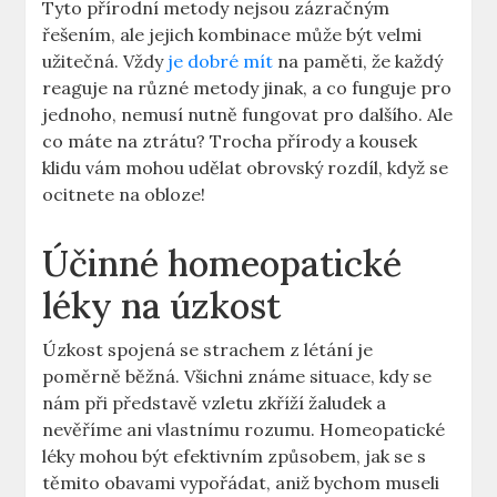
Tyto přírodní metody nejsou zázračným
řešením, ale jejich kombinace může být velmi
užitečná. Vždy
je dobré mít
na paměti, že každý
reaguje na různé metody jinak, a co funguje pro
jednoho, nemusí nutně fungovat pro dalšího. Ale
co máte na ztrátu? Trocha přírody a kousek
klidu vám mohou udělat obrovský rozdíl, když se
ocitnete na obloze!
Účinné homeopatické
léky na úzkost
Úzkost spojená se strachem z létání je
poměrně běžná. Všichni známe situace, kdy se
nám při představě vzletu zkříží žaludek a
nevěříme ani vlastnímu rozumu. Homeopatické
léky mohou být efektivním způsobem, jak se s
těmito obavami vypořádat, aniž bychom museli